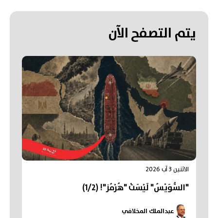
يتم التصفح الآن
الاثنين 3 آب 2026
"السُّوَيْسُ" لَيْسَتْ "هُرْمُز"! (1/2)
عبدالملك المخلافي