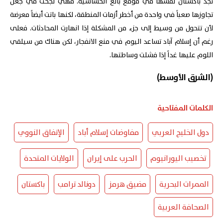
تجد باكستان نفسها في موقع بالغ الحساسية. فهي نجحت في جعل
تجاوزها صعباً في واحدة من أخطر أزمات المنطقة، لكنها باتت أيضاً معرضة
لأن تتحول من وسيط إلى جزء من المشكلة إذا انهارت المحادثات. فعلى
رغم أن إسلام آباد تساعد اليوم في منع الانفجار، لكن هناك من سيلقي
اللوم عليها غداً إذا فشلت وساطتها.
(الشرق الأوسط)
الكلمات المفتاحية
دول الخليج العربي
مفاوضات إسلام أباد
الإتفاق النووي
تخصيب اليورانيوم
الحرب على إيران
الولايات المتحدة
الممرات البحرية
مضيق هرمز
دونالد ترامب
باكستان
الصحافة العربية