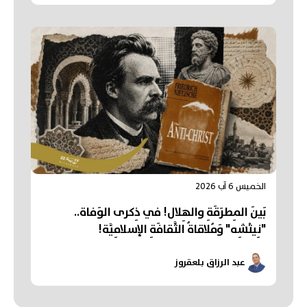
الخميس 6 آب 2026
بَينَ المِطرَقَةِ والهِلال! في ذِكرى الوَفاة..
"نِيتْشِه" وَمُلاقاةُ الثَّقافَةِ الإسلامِيَّة!
عبد الرزاق بلعقروز