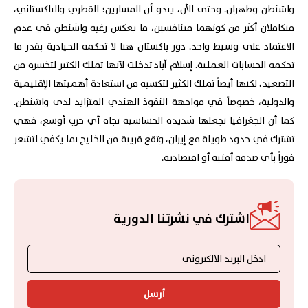
واشنطن وطهران. وحتى الآن، يبدو أن المسارين؛ القطري والباكستاني،
متكاملان أكثر من كونهما متنافسين، ما يعكس رغبة واشنطن في عدم
الاعتماد على وسيط واحد. دور باكستان هنا لا تحكمه الحيادية بقدر ما
تحكمه الحسابات العملية. إسلام آباد تدخلت لأنها تملك الكثير لتخسره من
التصعيد، لكنها أيضاً تملك الكثير لتكسبه من استعادة أهميتها الإقليمية
والدولية، خصوصاً في مواجهة النفوذ الهندي المتزايد لدى واشنطن.
كما أن الجغرافيا تجعلها شديدة الحساسية تجاه أي حرب أوسع، فهي
تشترك في حدود طويلة مع إيران، وتقع قريبة من الخليج بما يكفي لتشعر
فوراً بأي صدمة أمنية أو اقتصادية.
اشترك في نشرتنا الدورية
أرسل