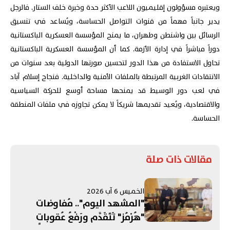
ويعتبره مسؤولون إقليميون اللاعب الأكثر حدة وخبرة خلف الستار. فالرجل
يدير جانباً مهماً من قنوات التواصل الحساسة، ويُساعد في تنسيق
الرسائل بين واشنطن وطهران، ما يمنح المؤسسة العسكرية الباكستانية
دوراً مباشراً في إدارة الأزمة. كما أن المؤسسة العسكرية الباكستانية
تحاول الاستفادة من هذا الدور لتحسين صورتها الدولية بعد سنوات من
الانتقادات الغربية المرتبطة بالملفات الأمنية والداخلية. فنجاح إسلام آباد
في لعب دور الوسيط قد يمنحها مساحة أوسع للحركة السياسية
والاقتصادية، ويُعيد تقديمها شريكاً لا يمكن تجاوزه في ملفات المنطقة
الحساسة.
مقالات ذات صلة
الخميس 6 آب 2026
"المشهد اليوم".. مُفاوضات
"هُرْمُز" تَتَقَدَّم ورَفْعُ عُقوباتٍ