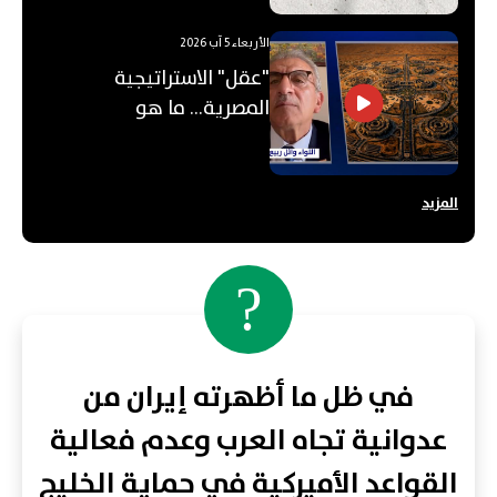
الأربعاء 5 آب 2026
"عقل" الاستراتيجية
المصرية... ما هو
"الأوكتاغون"؟
المزيد
?
في ظل ما أظهرته إيران من
عدوانية تجاه العرب وعدم فعالية
القواعد الأميركية في حماية الخليج