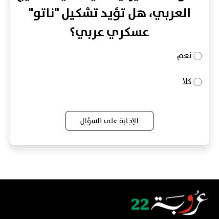
العربي، هل تؤيد تشكيل "ناتو"
عسكري عربي؟
نعم
كلا
الإجابة على السؤال