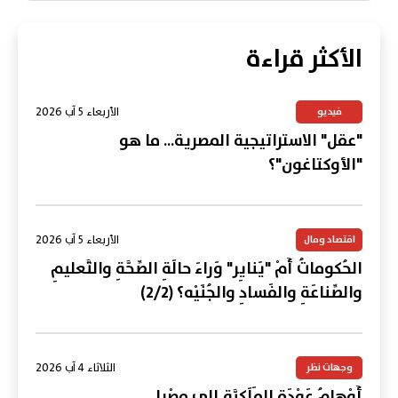
الأكثر قراءة
الأربعاء 5 آب 2026
فيديو
"عقل" الاستراتيجية المصرية... ما هو
"الأوكتاغون"؟
الأربعاء 5 آب 2026
اقتصاد ومال
الحُكوماتُ أَمْ "يَنايِر" وَراءَ حالَةِ الصِّحَّةِ والتَّعليمِ
والصِّناعَةِ والفَسادِ والجُنَيْه؟ (2/2)
الثلاثاء 4 آب 2026
وجهات نظر
أَوْهامُ عَوْدَةِ المَلَكِيَّةِ إلى مِصْر!