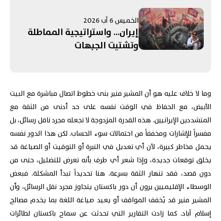
مُرتَبِطَةٍ بِـ"الحَرَس"! التَّصعيدُ
الإسرائيليُّ جَنوبًا يُبَدِّدُ الآمالَ
الخميس 6 آب 2026
بِمُفاوَضاتِ روما... وإدانَةٌ عَرَبِيَّةٌ -
إيران... واستراتيجية المماطلة
إسلامِيَّّةٌ لِانتِهاكاتِ الاحتِلالِ في
وتشتيت الجبهات
القُدس
وما لا خلاف عليه هو أن المشير منير بنى خطوط اتصال مباشرة مع البيت
الأبيض، مع الحفاظ في الوقت نفسه على حد أدنى من الثقة مع
المتشددين الإيرانيين. هذه القدرة المزدوجة لا تجعله مجرد ناقل رسائل، بل
مفسراً للإشارات ومخففاً من احتمالات سوء الحساب. لكن هذا الدور نفسه
يحمل مخاطر كبيرة، لأن أي تعديل في النبرة أو التوقيت أو الصياغة قد
يخلق توقعات جديدة، وإذا شعر أي طرف بأنه تعرض للتضليل، حتى من
دون قصد، فقد تنهار الثقة بسرعة. هنا تحديداً تبدأ المشكلة. فبعض
الوسطاء الإقليميين يرون أن دور باكستان يتجاوز مجرد نقل الرسائل، وأن
المشير منير قد يُخفف المواقف أو يعيد صياغة اللغة بما يخدم مصالح
إسلام آباد. كما زادت التقارير التي تحدثت عن سماح باكستان لطائرات