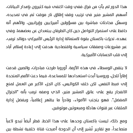
هذا الدور لم يأتِ من فراغ. ففي وقت اكتفى فيه كثيرون بإصدار البيانات،
أسهم المشير منير في ترتيب وقف إطلاق نار موقت ثم في تمديده،
وسهّل محادثات مباشرة بين مسؤولين أميركيين وإيرانيين، والأهم أنه
حافظ على استمرار التواصل حين كان الطرفان يبتعدان عن بعضهما. وفي
عهده، تحركت باكستان بقوة لاستمالة إدارة الرئيس الأميركي دونالد ترمب،
عبر مشروعات وصفقات سياسية واقتصادية هدفت إلى إعادة إسلام آباد
إلى قلب الحسابات الأميركية.
لا ينقص الوسطاء في هذه الأزمة. أوروبا طرحت مبادرات، والصين قدمت
إطاراً للحل، وروسيا أبدت استعدادها للمساعدة، فيما دعت الأمم المتحدة
إلى ضبط النفس. لكن خلف الكواليس، كان الجزء الأكبر من العمل لمنع
الانفجار يقع على عاتق المشير منير، الذي وصفه ترمب بأنه "الجنرال
المفضل". فهو يتجنب الأضواء، ونادراً ما يظهر إعلامياً، ويفضل إدارة
الملفات عبر قنوات هادئة ومبعوثين موثوقين.
ومع ذلك، ليست باكستان وحدها على هذا الخط. قطر أيضاً تبدو لاعباً
متصاعداً، مع تقارير تُشير إلى أن الدوحة أصبحت قناة خلفية نشطة بين