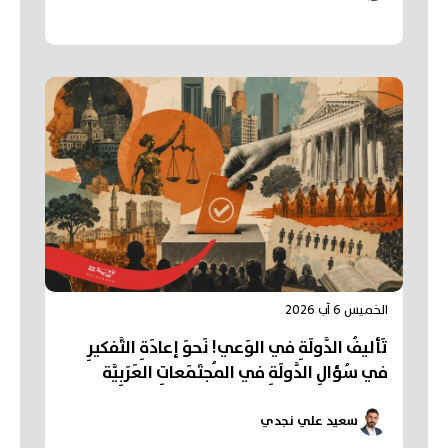
الخميس 6 آب 2026
تَأليفُ الدَّولَةِ في الوَعي! نَحوَ إعادَةِ التَّفكيرِ
في سُؤالِ الدَّولَةِ في المُجتَمَعاتِ العَرَبِيَّة
سعيد علي نجدي