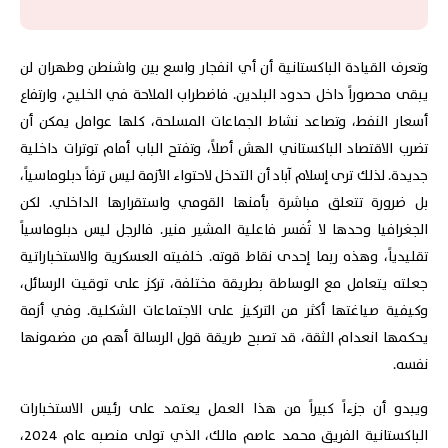
وتعرف القيادة الباكستانية أن أي انفجار واسع بين واشنطن وطهران لن
يبقى محصوراً داخل حدود البلدين. فاضطراب الملاحة في الخليج، وارتفاع
أسعار النفط، وتصاعد نشاط الجماعات المسلحة، كلها عوامل يمكن أن
تضرب الاقتصاد الباكستاني الهش أصلاً، وتفتح الباب أمام توترات داخلية
جديدة. لذلك ترى إسلام آباد أن التدخل لاحتواء الأزمة ليس ترفاً دبلوماسياً،
بل ضرورة تتعلق مباشرة بأمنها القومي واستقرارها الداخلي. لكن
الجغرافيا وحدها لا تُفسر فاعلية المشير منير. فالرجل ليس دبلوماسياً
تقليدياً، وهذه ربما إحدى نقاط قوته. خلفيته العسكرية والاستخباراتية
جعلته يتعامل مع الوساطة بطريقة مختلفة، تركز على توقيت الرسائل،
وكيفية صياغتها أكثر من التركيز على الاجتماعات الشكلية. وفي أزمة
يحكمها انعدام الثقة، قد تصبح طريقة قول الرسالة أهم من مضمونها
نفسه.
ويبدو أن جزءاً كبيراً من هذا العمل يعتمد على رئيس الاستخبارات
الباكستانية الفريق محمد عاصم مالك، الذي تولى منصبه عام 2024،