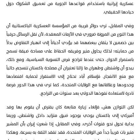
عسكرية إيرانية باستخدام قواعدها الجوية من تعميق الشكوك حول
حيادها الحقيقي.
وفي المقابل، ترى دوائر قريبة من المؤسسة العسكرية الباكستانية أن
هذا النوع من المرونة ضروري في الأزمات المعقدة، لأن نقل الرسائل حرفياً
بين خصمين لا يثقان ببعضهما قد يؤدي أحياناً إلى انهيار التفاوض بدلاً
من حمايته؛ لذلك يحاول منير وفريقه الحفاظ على مساحة ضيقة تسمح
باستمرار الحوار، حتى عندما تتراجع فرص التسوية السياسية. ومع ذلك،
يبدو أن واشنطن وطهران ما زالتا تعتبران أن مصلحة باكستان تنسجم حالياً
مع منع الانفجار. فإسلام آباد تحتاج إلى الاستقرار لحماية اقتصادها
وحدودها وعلاقاتها مع الولايات المتحدة، كما ترى في هذا الدور فرصة
نادرة لاستعادة نفوذها الدولي بعد سنوات من التراجع.
لكن التوازن هش، فإلغاء زيارة متابعة كان يفترض أن يقوم بها وفد
أميركي إلى باكستان يوحي بوجود ضيق متزايد داخل واشنطن، وربما
بداية تحول نحو قنوات أخرى. وفي المقابل، إذا شعرت إيران بأن المشير
منير بات قريباً جداً من الولايات المتحدة، فقد تفقد الثقة به بسرعة. وهكذا