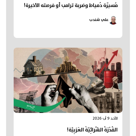
مُسيّرة دُمياط وضربة ترامب أو فرصته الأخيرة!
علي شندب
الأحد 9 آب 2026
القُدْرَةُ الشِّرائِيَّةُ العَرَبِيَّة!