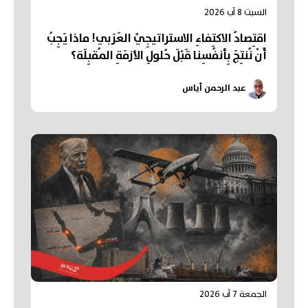
السبت 8 آب 2026
اقتِصادُ الاكتِفاءِ الاستراتيجِيِّ العَرَبي! ماذا يَجِبُ
أَنْ نُنتِجَ بِأنفُسِنا قَبْلَ حُلولِ الأزمَةِ المُقبِلَة؟
عبد الرحمن أياس
الجمعة 7 آب 2026