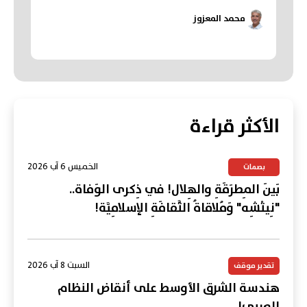
محمد المعزوز
الأكثر قراءة
الخميس 6 آب 2026
بصمات
بَينَ المِطرَقَةِ والهِلال! في ذِكرى الوَفاة..
"نِيتْشِه" وَمُلاقاةُ الثَّقافَةِ الإسلامِيَّة!
السبت 8 آب 2026
تقدير موقف
هندسة الشرق الأوسط على أنقاض النظام
العربي!