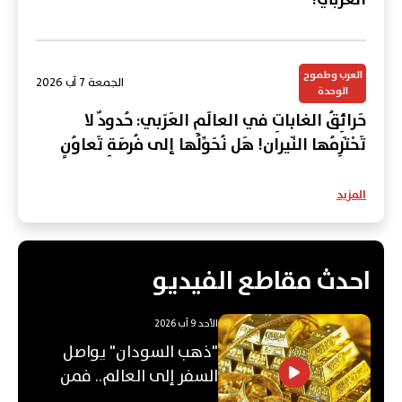
العرب وطموح
الجمعة 7 آب 2026
الوحدة
حَرائِقُ الغاباتِ في العالَمِ العَرَبي: حُدودٌ لا
تَحْتَرِمُها النّيران! هَل نُحَوِّلُها إلى فُرصَةِ تَعاوُنٍ
عَرَبي؟
المزيد
احدث مقاطع الفيديو
الأحد 9 آب 2026
"ذهب السودان" يواصل
السفر إلى العالم.. فمن
يشتريه؟