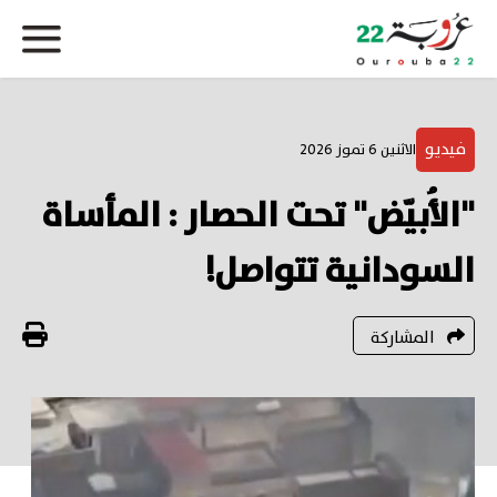
فيديو
الاثنين 6 تموز 2026
"الأُبيّض" تحت الحصار : المأساة
السودانية تتواصل!
المشاركة