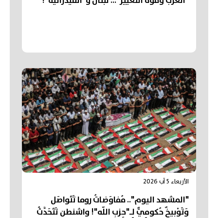
"العرب وقوّة التغيير"... لبنان و"الفيدرالية"!
الأربعاء 5 آب 2026
"المشهد اليوم".. مُفاوَضاتُ روما تَتَواصَل
وَتَوْبيخٌ حُكومِيٌّ لِـ"حِزبِ اللّه"! واشنطن تَتَحَدَّثُ