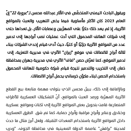
ويقول الباحث اليمني المتخصّص في الآثار عبدالله محسن لـ"
عروبة 22
" إنّ
العام 2023 كان الأكثر مأساوية فيما يخص التهريب والعبث بالمواقع
الأثرية، إذ لم يعد ذلك حكرًا على المهرّبين وعصابات الآثار، بل تعداها حتى
إلى شركات الهاتف المحمول التي أدت عمليات نصب أبراجها إلى تدمير
عدد من المواقع الأثرية جزئيًا أو كليًا، حيث أدى قيام إحدى الشركات ببناء
ثلاثة أبراج للاتصالات في موقع "زبران" الأثري في مديرية التعزية، إلى
تدمير الموقع، كما تعرّض حصن "ضاف" الأثري في مديرية جهران بمحافظة
ذمار، إلى التخريب والتدمير نتيجة قيام شركة حكومية للهاتف المحمول
باستخدام الحصن لبناء مكوّن خرساني يحمل أبراج الاتصالات.
وبالإضافة إلى ذلك، يبيّن محسن الذي يتولى مهمة متابعة بيع القطع
الأثرية المهرّبة ورصد العبث بالمواقع، أنّ التشكيلات العسكرية للأطراف
المتصارعة قامت بتحويل بعض المواقع الأثرية إلى ثكنات ومواقع عسكرية
وخنادق وعنابر وأبراج مراقبة وأبراج حماية، كما تم شق الطرق العسكرية
داخل المواقع الأثرية باستخدام المعدات الثقيلة، ولعل أبرز مثال ما حدث
لمدينة "براقش" عاصمة الدولة المعينية في محافظة الجوف، "ودرب