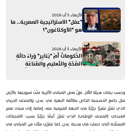
الأربعاء 5 آب 2026
"عقل" الاستراتيجية المصرية... ما
هو "الأوكتاغون"؟
الأربعاء 5 آب 2026
الحُكوماتُ أَمْ "يَنايِر" وَراءَ حالَةِ
الصِّحَّةِ والتَّعليمِ والصِّناعَةِ
والفَسادِ والجُنَيْه؟ (2/2)
وحسب بيانات هيئة الآثار، فإنّ بعض المباني الأثرية تمّت تسويتها بالأرض
مثل جامع الحسينية الخاص بطائفة البهرة في عدن، والمتحف الحربي
الذي تضرّر تضررًا جزئيًا في الجهة الشرقية منه، إضافة إلى مبنى قصر
العبدلي (المتحف الوطني) الذي تضرّر أيضًا جزئيًا بسبب الاشتباكات
المسلّحة التي حصلت في مدينة عدن. كما تضرّرت مئات من المباني في