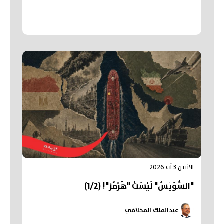
عَن "تَقَدُّم" في مُفاوَضاتِ "هُرْمُز"... وتَشْيِيعُ
"أكبَرِ جنازَةٍ" في تاريخِ قِطاعِ غَزَّة
الاثنين 3 آب 2026
"السُّوَيْسُ" لَيْسَتْ "هُرْمُز"! (1/2)
عبدالملك المخلافي