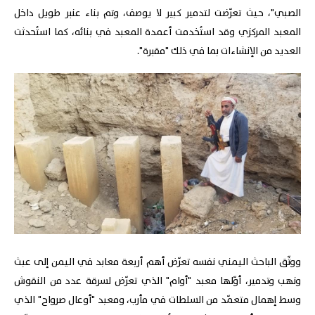
الصبي"، حيث تعرّضت لتدمير كبير لا يوصف، وتم بناء عنبر طويل داخل
المعبد المركزي وقد استُخدمت أعمدة المعبد في بنائه، كما استُحدثت
العديد من الإنشاءات بما في ذلك "مقبرة".
ووثّق الباحث اليمني نفسه تعرّض أهم أربعة معابد في اليمن إلى عبث
ونهب وتدمير، أوّلها معبد "أوام" الذي تعرّض لسرقة عدد من النقوش
وسط إهمال متعمّد من السلطات في مأرب، ومعبد "أوعال صرواح" الذي