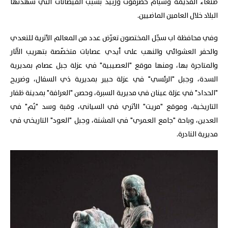
صنعاء القديمة وشبام حضرموت وزبيد بسبب الفيضانات التي شهدتها
البلاد خلال العامين الماضيين.
وفي محافظة اب سجّل المختصون تعرّض عدد من المعالم الأثرية للتعدي
والحفر العشوائي والنهب على أيدي عصابات متخصّصة بتهريب الآثار
والمتاجرة بها، ومنها موقع "العصيبية" في عزلة جبل عصام بمديرية
السدة، وجبل "الرئسي" في عزلة حبير بمديرية ذي السفال، وضريح
"الحداد" في عزلة عينان في مديرية السبرة، وحصن "العرافة" بمدينة ظفار
التاريخية، وموقع "مريت" الأثري في السياني، وقبة وسد "يُم" في
العدين، وباحة "جامع العمري" في المشنة، وجبل "العود" التاريخي في
مديرية النادرة.