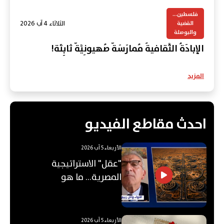
فلسطين...
الثلاثاء 4 آب 2026
القضية
والبوصلة
الإبادَةُ الثَّقافيةُ مُمارَسَةٌ صُهيونِيَّةٌ ثابِتَة!
المزيد
احدث مقاطع الفيديو
الأربعاء 5 آب 2026
"عقل" الاستراتيجية
المصرية... ما هو
"الأوكتاغون"؟
الأربعاء 5 آب 2026