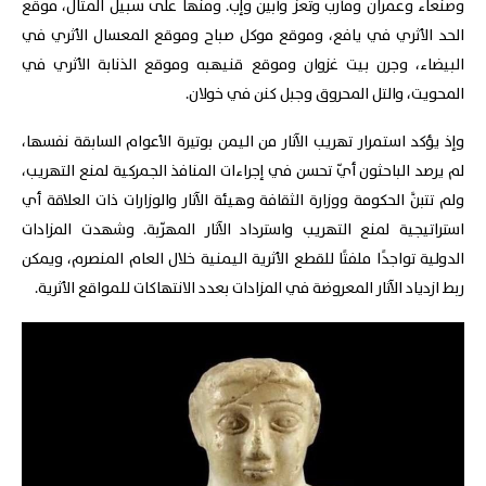
وصنعاء وعمران ومأرب وتعز وأبين وإب. ومنها على سبيل المثال، موقع
الحد الأثري في يافع، وموقع موكل صباح وموقع المعسال الأثري في
البيضاء، وجرن بيت غزوان وموقع قنيهبه وموقع الذنابة الأثري في
المحويت، والتل المحروق وجبل كنن في خولان.
وإذ يؤكد استمرار تهريب الآثار من اليمن بوتيرة الأعوام السابقة نفسها،
لم يرصد الباحثون أيّ تحسن في إجراءات المنافذ الجمركية لمنع التهريب،
ولم تتبنَّ الحكومة ووزارة الثقافة وهيئة الآثار والوزارات ذات العلاقة أي
استراتيجية لمنع التهريب واسترداد الآثار المهرّبة. وشهدت المزادات
الدولية تواجدًا ملفتًا للقطع الأثرية اليمنية خلال العام المنصرم، ويمكن
ربط ازدياد الآثار المعروضة في المزادات بعدد الانتهاكات للمواقع الأثرية.