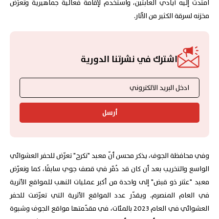
امتدت إليه أيادي العابثين، واستُخدم لإقامة فعالية جماهيرية وتعرّض
مخزنه لسرقة الكثير من الآثار.
اشترك في نشرتنا الدورية
أرسل
وفي محافظة الجوف، يذكر محسن أنّ معبد "نكرح" تعرّض للحفر العشوائي
الواسع والتخريب بعد أن كان قد دُمّر في قصف جوي سابقًا، كما وتعرّض
معبد "عثتر ذو قبض" إلى واحدة من أكبر عمليات النهب للمواقع الأثرية
في العام المنصرم. ويقدّر عدد المواقع الأثرية التي تعرّضت للحفر
العشوائي في العام 2023 بالمئات، في مقدّمتها مواقع الجوف وشبوة