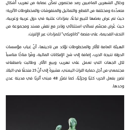
وخلال الشهرين الماضيين رصد مختصون تمكّن عصابة من تهريب أشكال
متعدّدة ومختلفة من القطع والتماثيل والمنقوشات والمخطوطات الأثرية؛
حيث تم عرض بعضها للبيع تباعًا، بمزادات علنية في دول عربية وغربية،
حيث عُرض مجسّم نسائي استثنائي ونادر مع نقش مسند ومجموعة من
التحف القديمة، على منصة "كاتاويكي" للمزادات عبر الإنترنت.
الهيئة العامة للآثار والمخطوطات تؤكد من ناحيتها، أنّ غياب مؤسسات
الدولة نتيجة الحرب، إضافة إلى شح الإمكانات المالية، وفّرا مناخًا مناسباً
لكل الجهات التي تعمل على تهريب وبيع الآثار. وطالبت باصطفاف
مجتمعي من أجل حماية التراث اليمني، مشيرةً إلى أنّ 25 متحفًا في البلاد
تضرر بفعل الحرب كليًا وجزئيًا، كما تضرّر 48 مبنى أثريًا في مدينة عدن
وحدها.