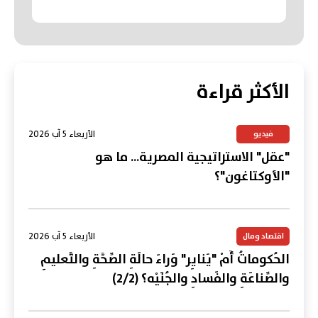
الأكثر قراءة
الأربعاء 5 آب 2026
فيديو
"عقل" الاستراتيجية المصرية... ما هو
"الأوكتاغون"؟
الأربعاء 5 آب 2026
اقتصاد ومال
الحُكوماتُ أَمْ "يَنايِر" وَراءَ حالَةِ الصِّحَّةِ والتَّعليمِ
والصِّناعَةِ والفَسادِ والجُنَيْه؟ (2/2)