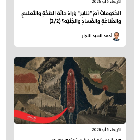
الأربعاء 5 آب 2026
الحُكوماتُ أَمْ "يَنايِر" وَراءَ حالَةِ الصِّحَّةِ والتَّعليمِ
والصِّناعَةِ والفَسادِ والجُنَيْه؟ (2/2)
أحمد السيد النجار
الأربعاء 5 آب 2026