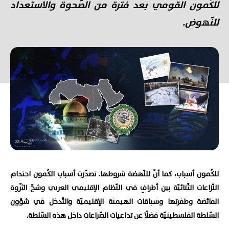
للكُمون القومي بعد فترة من الصّحوة والاستعداد
للنّهوض.
للكُمون أسباب، كما أنّ للنّهضة شروطها. تصدّرت أسباب الكُمون احتدام
النّزاعات الثّنائيّة بين أطرافٍ في النّظام الإقليمي العربي وشحّ الثّروة
الفائضة وطفرتها وسباقات الهيمنة الإقليميّة والتّدخل في شؤون
السّلطة الفلسطينيّة فضلًا عن تداعيات الصّراعات داخل هذه السّلطة.