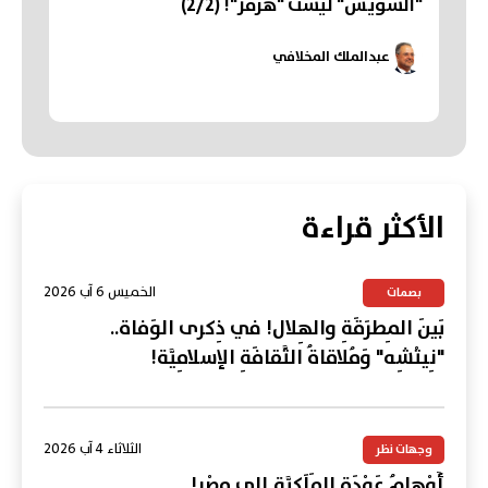
"السُّوَيْسُ" لَيْسَتْ "هُرْمُز"! (2/2)
عبدالملك المخلافي
الأكثر قراءة
الخميس 6 آب 2026
بصمات
بَينَ المِطرَقَةِ والهِلال! في ذِكرى الوَفاة..
"نِيتْشِه" وَمُلاقاةُ الثَّقافَةِ الإسلامِيَّة!
الثلاثاء 4 آب 2026
وجهات نظر
أَوْهامُ عَوْدَةِ المَلَكِيَّةِ إلى مِصْر!