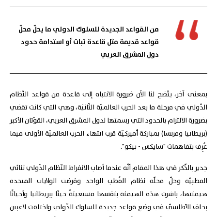
من القواعد الجديدة للسلوك الدولي ما يحلّ محلّ
قواعد قديمة مثل قاعدة ثبات أو استدامة حدود
دول المشرق العربي
بمعنى آخر، يتّضح لنا الآن ضرورة الانتباه إلى قاعدة من قواعد النّظام
الدّولي في مرحلة ما بعد الحرب العالميّة الثّانيَة، وهي التي كانت تقضي
بضرورة الالتزام بالحدود التي رسمتها لدول المشرق العربي، القوّتان الأكبر
(بريطانيا وفرنسا) بمباركة أميركيّة قرب انتهاء الحرب العالميّة الأولى فيما
عُرِف بتفاهمات "سايكس - بيكو".
جدير بالذّكر في هذا المقام أنّه عندما أصاب الانفراط النّظام الدّولي ثنائي
القطبيّة وحلّ محلّه نظام القُطب الواحد وفرضت الولايات المتحدة
هيمنتها، باشرت هذه الهيمنة بنفسها مستعينةً حينًا ببريطانيا وأحيانًا
بحلف الأطلسّي في وضع قواعد جديدة للسلوك الدّولي واختلقت لاعبين