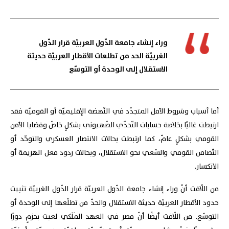
وراء إنشاء جامعة الدّول العربيّة قرار الدّول
الغربيّة الحد من تطلعات الأقطار العربيّة حديثة
الاستقلال إلى الوحدة أو التوسّع
أما أسباب وشروط الأمل المتجدّد في النّهضة الإقليميّة أو القوميّة فقد
ارتبطت غالبًا بخلاصة حسابات التّحدّي الصّهيوني بشكلٍ خاصّ وقضايا الأمن
القومي بشكلٍ عامّ، كما ارتبطت بحالات الانتصار العسكري والتوحّد أو
التّضامن القومي والسّعي نحو الاستقلال، وبحالات ردود فعل الهزيمة أو
الانكسار.
من اللّافت أنّ وراء إنشاء جامعة الدّول العربيّة قرار الدّول الغربيّة تثبيت
حدود الأقطار العربيّة حديثة الاستقلال والحدّ من تطلّعها إلى الوحدة أو
التوسّع. من اللّافت أيضًا أنّ مصر في العهد المَلَكي لعبت بحزمٍ دورًا