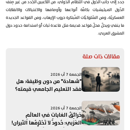
جدد إلى جانب الدّول في النّظام الدّولي. من اللاعبين الجُدد من غير صِنف
الدّول الميليشيات بكافّة أنواعها وأوصافها والاغتيالات والانقلابات
العسكريّة، ومن السّلوكيّات المُبتكرة حروب الإرهاب، ومن القواعد الجديدة
ما ينفي ويحلّ محلّ قواعد قديمة مثل قاعدة ثبات أو استدامة حدود دول
المشرق العربي.
مقالات ذات صلة
الجمعة 7 آب 2026
"شهادة" من دون وظيفة: هل
فقد التعليم الجامعي قيمته؟
الجمعة 7 آب 2026
حَرائِقُ الغاباتِ في العالَمِ
العَرَبي: حُدودٌ لا تَحْتَرِمُها النّيران!