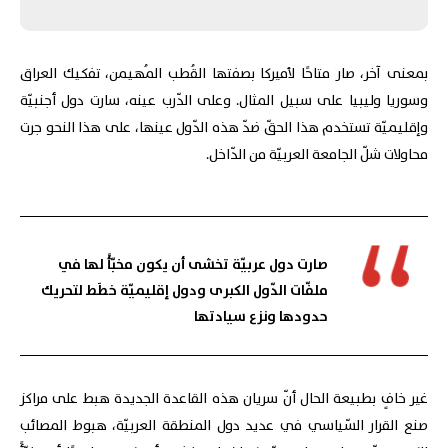
هَل نُحَوِّلُها إلى فُرصَةِ تَعاوُنٍ
عَرَبي؟
بمعنى آخر، صار متاحًا لأميركا بصفتها القُطب المُهيمن، تفكيك العراق
وسوريا وليبيا على سبيل المثال. وعلى الدّرب عينه، سارت دول أجنبيّة
وإقليميّة تستخدم هذا الحقّ ضدّ هذه الدّول عينها، على هذا النحو جرت
محاولات شلّ الجامعة العربيّة من الدّاخل.
صارت دول عربيّة تخشى أن يكون مخبّأً لها في
ملفّات الدّول الكبرى ودول إقليميّة خطَط لتحريك
حدودها ونزع سيادتها
غير خافٍ بطبيعة الحال أنّ سريان هذه القاعدة الجديدة هبط على مراكز
صنع القرار السّياسي في عديد دول المنطقة العربيّة، هبوط المصائب