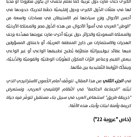
الكبرى حتّى صارت دول عربيّة كما نعلم تخشى أن يكون مطروحًا أو مخبّأً
لها في ملفّات الدّول الكبرى ودول إقليميّة خطَط لتحريك حدودها في
أحسن الأحوال ونزع سيادتها ثم الاستيطان في مساحات واسعة من
"الوطن" العربي في أسوأ الأحوال، من هذه الدّول مصر والمملكة الأردنيّة
والمملكة السعوديّة والجزائر. دول عربيّة أخرى صارت عروبتها مهدّدة بزحف
الهجرات والاستثمارات من خارج المنطقة العربيّة، أو باعتناق المسؤولين
فيها عقائد نيوليبيراليّة متطرّفة يُطيح تطبيقها الواعي أو غير الواعي
ببعض القيم وعناصر التّراث المكوّن للهُويّات الوطنيّة والقوميّة والدّينيّة،
ويفكّك الرّوابط التّقليدية بين فئاتها.
في
الجزء الثاني
من هذا المقال، نتوقّف أمام
الكُمون الاستراتيجي الذي
تبنّته "الجماعة الحاكمة" في النّظام الإقليمي العربي، ونستعرض
"خريطة طريق"
استنهاض العرب في سبيل بناء مستقبلٍ تتوفّر فيه حياة
كريمة وآمنة لبنات وأبناء هذه الأمّة!.
(خاص "عروبة 22")