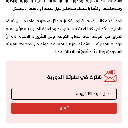
مشهودًا ضدّ مشاريع وحدويّة أو توسّعيّة عراقيّة وسوريّة وأردنيّة
وفلسطينيّة، وكلّها باستثناء فلسطين دول حديثة أو ناقصة الاستقلال.
الدّور عينه كانت تؤدّيه الإدارة الإنكليزية خلال سيطرتها على ما كان يُعرف
بالخليج المُتهادن. كما لعبت مصر في عهودٍ لاحقة الدور عينه مرّتَيْن لمنع
العراق من التوسّع على حساب الكويت، ومن الضّروري الانتباه الى أنّ
الوحدة المصريّة - السّوريّة تعرّضت لمعارضة قويّة من المملكة العربيّة
السعوديّة وكانت أحد أهمّ أسباب انفراطها.
اشترك في نشرتنا الدورية
أرسل