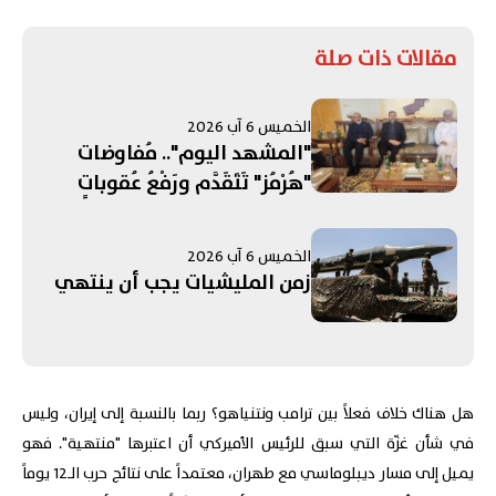
مقالات ذات صلة
الخميس 6 آب 2026
"المشهد اليوم".. مُفاوضات
"هُرْمُز" تَتَقَدَّم ورَفْعُ عُقوباتٍ
مُرتَبِطَةٍ بِـ"الحَرَس"! التَّصعيدُ
الإسرائيليُّ جَنوبًا يُبَدِّدُ الآمالَ
الخميس 6 آب 2026
بِمُفاوَضاتِ روما... وإدانَةٌ عَرَبِيَّةٌ -
زمن المليشيات يجب أن ينتهي
إسلامِيَّّةٌ لِانتِهاكاتِ الاحتِلالِ في
القُدس
هل هناك خلاف فعلاً بين ترامب ونتنياهو؟ ربما بالنسبة إلى إيران، وليس
في شأن غزّة التي سبق للرئيس الأميركي أن اعتبرها "منتهية". فهو
يميل إلى مسار ديبلوماسي مع طهران، معتمداً على نتائج حرب الـ12 يوماً