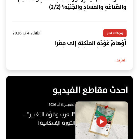
والصِّناعَةِ والفَسادِ والجُنَيْه؟ (2/2)
الثلاثاء 4 آب 2026
وجهات نظر
أَوْهامُ عَوْدَةِ المَلَكِيَّةِ إلى مِصْر!
المزيد
احدث مقاطع الفيديو
الخميس 6 آب 2026
"العرب وقوّة التغيير"...
الثورة الإسكانية!