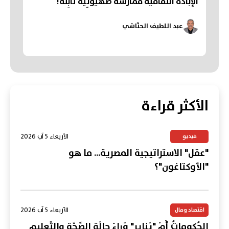
الإبادَةُ الثَّقافيةُ مُمارَسَةٌ صُهيونِيَّةٌ ثابِتَة!
عبد اللطيف الحنّاشي
الأكثر قراءة
الأربعاء 5 آب 2026
فيديو
"عقل" الاستراتيجية المصرية... ما هو
"الأوكتاغون"؟
الأربعاء 5 آب 2026
اقتصاد ومال
الحُكوماتُ أَمْ "يَنايِر" وَراءَ حالَةِ الصِّحَّةِ والتَّعليمِ