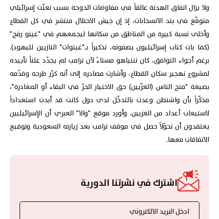
ولا يزال اتفاق الهدنة عالقاً في مفاوضات الدوحة بسبب تعنّت إسرائيلي
متوقّع في بند الانسحابات، إذ إن جيش الاحتلال منتشر في كل القطاع
وأخلى نسبة كبيرة من المناطق من سكانها ليجمعهم في "غيتو رفح"
(كما بات كتاب إسرائيليون يصفونه، تذكيراً بـ"غيتوات" النازيين لليهود).
برغم أجواء التوافق، كان نتنياهو مستاءً لأن ترامب لم يجدّد علناً تأييده
لمشروع تهجير سكان القطاع، وأشارت مصادره إلى أنه كرّر طرحه وقدّمه
بصيغة "منح الناس (الغزّيين) حق الاختيار الحرّ في البقاء أو المغادرة"،
مذكّراً بأن واشنطن وعدت بالتدخّل لدى دول كانت قد أبدت استعداداً
لاستيعاب أعداد من الغزيين. وأورد موقع "والا" العبري أن الإسرائيليين
يعتقدون أن تحوّلاً حصل في موقف ترامب بعد زيارته السعودية وتوقيع
الاتفاقات معها.
اشترك في نشرتنا الدورية