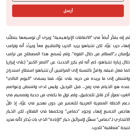
أرسل
ثم إنه يفكّر أيضاً في "الاتفاقات الإبراهيمية" ويرى أن توسيعها يتطلّب
إنهاء حرب غزّة، لكن نتنياهو يريد الحرب والتطبيع معاً ويردّد أنه وترامب
يؤمنان بـ"السلام من خلال القوة". ولم يُسمع هذا المصطلح من ترامب
خلال زيارة نتنياهو، كم أنه لم يكرر الحديث عن "النصر الكبير" (على إيران)
كما فعل ضيفه. واضحٌ بالنسبة إلى المراقبين أن نتنياهو استطاع استدراج
واشنطن إلى ما يريده من حربه على غزّة، فما يسمى "اليوم التالي"
عنده هو الخيام في رفح... قبل الترحيل. وليس لدى واشنطن وعواصم
الغرب تصوّر آخر قابل للتحقيق، ولم تولِ ما يكفي من جدية وتصميم في
دعم الخطة المصرية العربية للتعمير من دون تهجير في غزّة، إذ ظلّ
هاجس الجميع إنهاء وجود "حماس" وحكمها في القطاع، لكن الخيار
الانتحاري لـ"حماس" سهّل لإسرائيل خيار "الإبادة" الذي بات يُذكر كأنه مجرد
نتيجة "منطقية" للحرب.