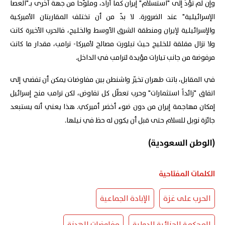
وإن لم تؤدِّ إلى "استسلام" إيران كما أراد، وملوّحاً من جهة أخرى بـ"العصا
الإسرائيلية" عند الضرورة. لا بدّ من أن تختلف المقاربتان الأميركية
والإسرائيلية لإيران ومنطقة الشرق الأوسط والخليج، فالحرب الأخيرة كانت
ولا تزال مقلقة للخليج حيث تبلورت مصالح لأميركا- ترامب، مقدار ما كانت
مرفوضة من جانب تيارات مؤيدة لترامب في الداخل.
في المقابل، باتت طهران تخيّر واشنطن بين مفاوضات يمكن أن تفضي إلى
اتفاق "زائداً استثمارات" وحرب تعطّل كل تفاوض، لكن ترامب منح إسرائيل
إمكان مهاجمة إيران من دون ضوء أخضر أميركي. هذا يعني أنه يستبعد
جائزة نوبل للسلام حتى قبل أن يكون له حظ في نيلها.
(الوطن السعودية)
الكلمات المفتاحية
الحرب على غزة
الإبادة الجماعية