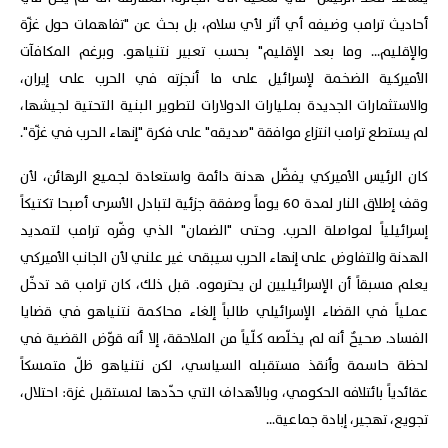
أحاديث ترامب وضيفه أي أثر لأي سلام، بل بحث عن "تفاهمات حول غزّة
والإقليم... وما بعد الإقليم" بحسب تعبير نتنياهو. وبرغم المكافآت
الأميركية الضخمة لإسرائيل على ما أنجزته في الحرب على إيران،
والاستثمارات الجديدة بمليارات الدولارات لتطوير البنية التحتية لجيشها،
لم يستطع ترامب انتزاع موافقة "صديقه" على فكرة "إنهاء الحرب في غزّة".
كان الرئيس الأميركي يفضّل هدنة دائمة واستعادة لجميع الرهائن، لأن
وقف إطلاق النار لمدة 60 يوماً وصفقة جزئية لتبادل الأسرى أصبحا تكتيكاً
إسرائيلياً لمواصلة الحرب. وحتى "الضمان" الذي وفّره ترامب لتمديد
الهدنة والتفاوض على إنهاء الحرب سيبقى غير علني لأن الجانب الأميركي
يعلم مسبقاً أن الإسرائيليين لن يحترموه. قبل ذلك، كان ترامب قد تدخّل
عملياً في القضاء الإسرائيلي طالباً إلغاء محاكمة نتنياهو في قضايا
الفساد. صحيحٌ أنه لم يخلّصه كلّياً من الملاحقة، إلا أنه قوّض القضية في
لحظة حاسمة وأنقذ مستقبله السياسي، لكن نتنياهو ظلّ متمسكاً
عقائدياً بائتلافه الحكومي، وبالأهداف التي حدّدها لمستقبل غزة: احتلال،
تجويع، تهجير، إبادة جماعية...