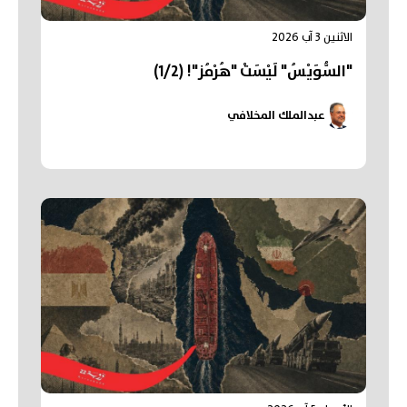
الاثنين 3 آب 2026
"السُّوَيْسُ" لَيْسَتْ "هُرْمُز"! (1/2)
عبدالملك المخلافي