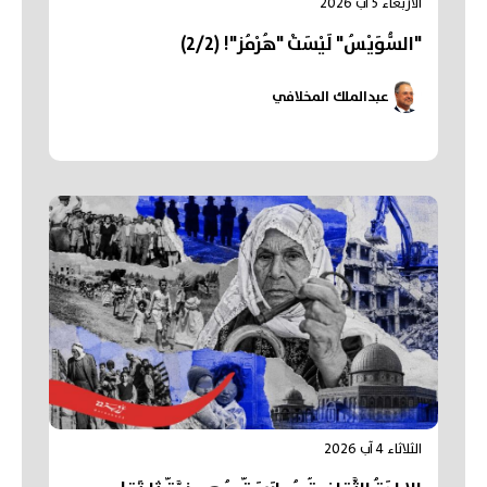
الأربعاء 5 آب 2026
"السُّوَيْسُ" لَيْسَتْ "هُرْمُز"! (2/2)
عبدالملك المخلافي
الثلاثاء 4 آب 2026