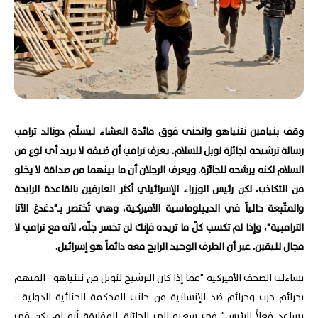
وقف بنيامين نتنياهو وانحنى فوق مائدة العشاء ليسلّم دونالد ترامب
رسالة ترشيحه لجائزة نوبل للسلام. يعرف ترامب أن ضيفه لا يريد أي نوع من
السلام لكنه يرشحه للجائزة. ويعرف الرجلان أن ما بينهما من صداقة لا يخلو
من التكاذب، لكن رئيس الوزراء الإسرائيلي أكثر العارفين بالقاعدة الرابحة
والمتّبعة حالياً في الديبلوماسية الأميركية، وهي تُختصر بـ"دغدغ الأنا
الترامبية"، وإذا لم تكسب كلّ ما تريده فإنك لن تخسر جلّه، لأنه مع ترامب لا
مجال لليقين. غير أن الطرف الوحيد الرابح معه دائماً هو إسرائيل.
تساءلت الصحف الأميركية "عما إذا كان الترشيح لنوبل من نتنياهو - المتهم
بجرائم حرب وجرائم ضد الإنسانية من جانب المحكمة الجنائية الدولية -
يساعد فعلاً الرئيس" في سعيه الى الجائزة. المفارقة أنه لم يكن في