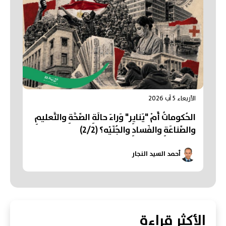
الأربعاء 5 آب 2026
الحُكوماتُ أَمْ "يَنايِر" وَراءَ حالَةِ الصِّحَّةِ والتَّعليمِ
والصِّناعَةِ والفَسادِ والجُنَيْه؟ (2/2)
أحمد السيد النجار
الأكثر قراءة