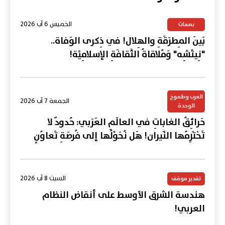
الخميس 6 آب 2026
بصمات
بَينَ المِطرَقَةِ والهِلال! في ذِكرى الوَفاة..
"نِيتْشِه" وَمُلاقاةُ الثَّقافَةِ الإسلامِيَّة!
العرب وطموح
الجمعة 7 آب 2026
الوحدة
حَرائِقُ الغاباتِ في العالَمِ العَرَبي: حُدودٌ لا
تَحْتَرِمُها النّيران! هَل نُحَوِّلُها إلى فُرصَةِ تَعاوُنٍ
عَرَبي؟
السبت 8 آب 2026
تقدير موقف
هندسة الشرق الأوسط على أنقاض النظام
العربي!