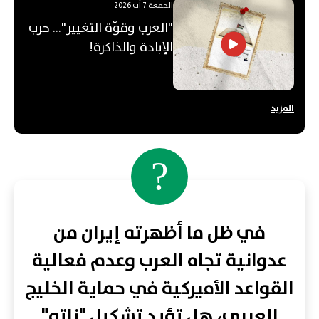
الجمعة 7 آب 2026
"العرب وقوّة التغيير"... حرب
الإبادة والذاكرة!
المزيد
?
في ظل ما أظهرته إيران من
عدوانية تجاه العرب وعدم فعالية
القواعد الأميركية في حماية الخليج
العربي، هل تؤيد تشكيل "ناتو"