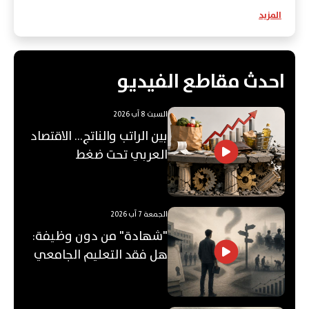
المزيد
احدث مقاطع الفيديو
السبت 8 آب 2026
بين الراتب والناتج… الاقتصاد
العربي تحت ضغط
"الفجوة"!
الجمعة 7 آب 2026
"شهادة" من دون وظيفة:
هل فقد التعليم الجامعي
قيمته؟