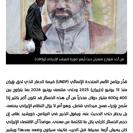
من أحد شوارع طهران حيث تُرفع صورة للمرشد الإيراني (وكالات)
قدّر برنامج الأمم المتحدة الإنمائي (UNDP) قيمة الدمار الذي لحق بإيران
منذ 13 يونيو (حزيران) 2025 وحتى منتصف يونيو 2026 بما يتراوح بين
400 و600 مليار دولار، محذراً من أن هذه الخسائر قد تكون أكبر بكثير إذا
سُمح بإجراء مسح ميداني شامل، وهو أمر لا يزال النظام الإيراني يمنعه،
بل يحظر حتى الحديث عنه. ويقول الخبير في البرنامج، خورشيد علام، إن
حجم الخسائر كارثي بكل ما للكلمة من معنى، موضحاً أن الاقتصاد الإيراني
كان يعيش أزمة عميقة قبل الحرب، فكيف سيكون وضعه بعدها؟ ويشير