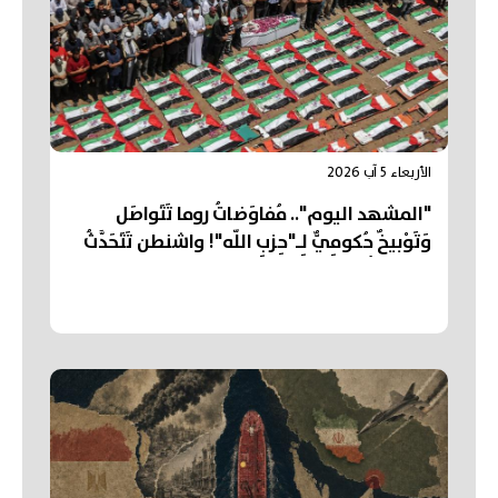
الأربعاء 5 آب 2026
"المشهد اليوم".. مُفاوَضاتُ روما تَتَواصَل
وَتَوْبيخٌ حُكومِيٌّ لِـ"حِزبِ اللّه"! واشنطن تَتَحَدَّثُ
عَن "تَقَدُّم" في مُفاوَضاتِ "هُرْمُز"... وتَشْيِيعُ
"أكبَرِ جنازَةٍ" في تاريخِ قِطاعِ غَزَّة