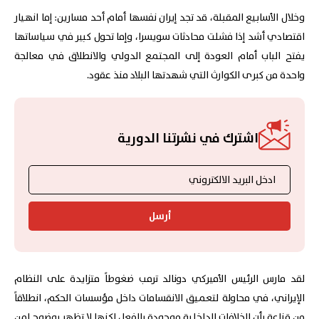
وخلال الأسابيع المقبلة، قد تجد إيران نفسها أمام أحد مسارين: إما انهيار
اقتصادي أشد إذا فشلت محادثات سويسرا، وإما تحول كبير في سياساتها
يفتح الباب أمام العودة إلى المجتمع الدولي والانطلاق في معالجة
واحدة من كبرى الكوارث التي شهدتها البلاد منذ عقود.
اشترك في نشرتنا الدورية
أرسل
لقد مارس الرئيس الأميركي دونالد ترمب ضغوطاً متزايدة على النظام
الإيراني، في محاولة لتعميق الانقسامات داخل مؤسسات الحكم، انطلاقاً
من قناعة بأن الخلافات الداخلية موجودة بالفعل لكنها لا تظهر بوضوح لمن