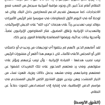
النظام أمام تحدٍّ كبير، لأن وجود مراقبة أميركية سيجعل من الصعب قمع
الاحتجاجات، كما سيسهل تقديم الدعم للمعارضين داخل البلاد. وكان قد
لوحظ أنه في اليوم الأول للمفاوضات في سويسرا نشر الرئيس الأميركي
دونالد ترمب تهديدين ردّاً على هجمات "حزب الله" على الجيش الإسرائيلي،
والتهديدات الإيرانية بإغلاق المضيق، فثار المفاوضون الإيرانيون غضباً،
وأصدروا بيانات عدائية، ورفضوا المصافحة والتقاط الصور، وغير ذلك.
لقد أصابهم الذعر، لأنهم لم يتلقوا أي توجيهات من وحيدي أو خامنئي
الابن أو المجلس الأعلى للأمناء. لكن ذعرهم هذا أظهر أن منشورات الرئيس
ترمب تصيب هدفها - القيادة الإيرانية - وأن ترمب يُرعبهم ويؤثر على
سلوكهم. وفي رد فعلهم المذعور على تلك التغريدات كشفوا عن
ضعفهم وضياعهم. وفي مشهد يحمل دلالات رمزية، ظهرت نساء من
التيار المتشدد وهن يرتدين فوق الشادور الكفن الأبيض المستخدم في
مراسم الدفن الإسلامية، في إشارة إلى استعدادهن للموت دفاعاً عن
النظام.
(الشرق الأوسط)