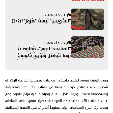
الأربعاء 5 آب 2026
"السُّوَيْسُ" لَيْسَتْ "هُرْمُز"! (2/2)
الأربعاء 5 آب 2026
"المشهد اليوم".. مُفاوَضاتُ
روما تَتَواصَل وَتَوْبيخٌ حُكومِيٌّ
لِـ"حِزبِ اللّه"! واشنطن تَتَحَدَّثُ عَن
"تَقَدُّم" في مُفاوَضاتِ "هُرْمُز"...
وتَشْيِيعُ "أكبَرِ جنازَةٍ" في تاريخِ
وفي الوقت نفسه، اعتمد خامنئي الأب على مجموعة شديدة الولاء له
قِطاعِ غَزَّة
شخصياً، ضمت عناصر جرى تجنيدها من الفئات الأكثر فقراً وتهميشاً،
واستخدمها لضبط التوازنات داخل النظام ومراقبة بقية مراكز النفوذ. ومع
غياب خامنئي الأب، دخلت هذه القوى في صراع مفتوح على السلطة،
بعدما ترك الفراغ السياسي الباب مفتوحاً أمام تنافس الأجنحة المختلفة.