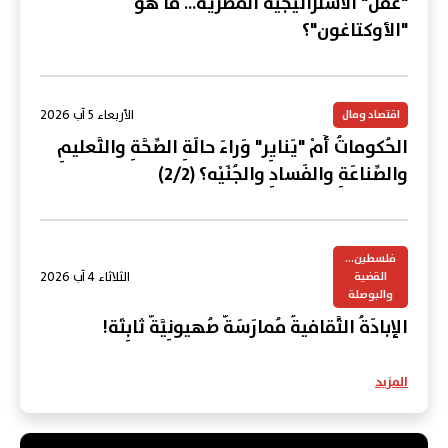
"عقل" الاستراتيجية المصرية... ما هو
"الأوكتاغون"؟
الأربعاء 5 آب 2026
اقتصاد ومال
الحُكوماتُ أَمْ "يَنايِر" وَراءَ حالَةِ الصِّحَّةِ والتَّعليمِ
والصِّناعَةِ والفَسادِ والجُنَيْه؟ (2/2)
فلسطين...
الثلاثاء 4 آب 2026
القضية
والبوصلة
الإبادَةُ الثَّقافيةُ مُمارَسَةٌ صُهيونِيَّةٌ ثابِتَة!
المزيد