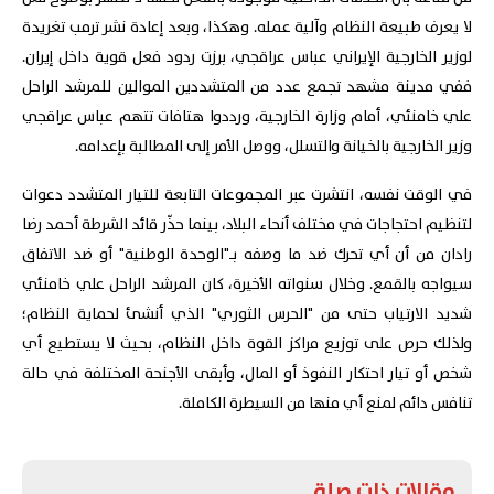
لا يعرف طبيعة النظام وآلية عمله. وهكذا، وبعد إعادة نشر ترمب تغريدة
لوزير الخارجية الإيراني عباس عراقجي، برزت ردود فعل قوية داخل إيران.
ففي مدينة مشهد تجمع عدد من المتشددين الموالين للمرشد الراحل
علي خامنئي، أمام وزارة الخارجية، ورددوا هتافات تتهم عباس عراقجي
وزير الخارجية بالخيانة والتسلل، ووصل الأمر إلى المطالبة بإعدامه.
في الوقت نفسه، انتشرت عبر المجموعات التابعة للتيار المتشدد دعوات
لتنظيم احتجاجات في مختلف أنحاء البلاد، بينما حذّر قائد الشرطة أحمد رضا
رادان من أن أي تحرك ضد ما وصفه بـ"الوحدة الوطنية" أو ضد الاتفاق
سيواجه بالقمع. وخلال سنواته الأخيرة، كان المرشد الراحل علي خامنئي
شديد الارتياب حتى من "الحرس الثوري" الذي أنشئ لحماية النظام؛
ولذلك حرص على توزيع مراكز القوة داخل النظام، بحيث لا يستطيع أي
شخص أو تيار احتكار النفوذ أو المال، وأبقى الأجنحة المختلفة في حالة
تنافس دائم لمنع أي منها من السيطرة الكاملة.
مقالات ذات صلة