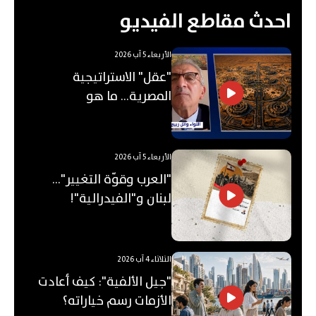
احدث مقاطع الفيديو
الأربعاء 5 آب 2026
"عقل" الاستراتيجية
المصرية... ما هو
"الأوكتاغون"؟
الأربعاء 5 آب 2026
"العرب وقوّة التغيير"...
لبنان و"الفيدرالية"!
الثلاثاء 4 آب 2026
"جيل الألفية": كيف أعادت
الأزمات رسم خياراته؟