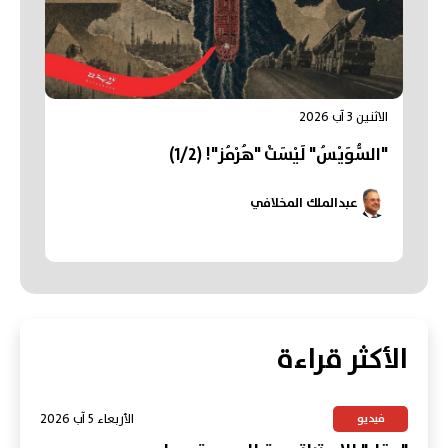
الاثنين 3 آب 2026
"السُّوَيْسُ" لَيْسَتْ "هُرْمُز"! (1/2)
عبدالملك المخلافي
الأكثر قراءة
الأربعاء 5 آب 2026
فيديو