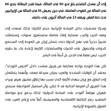
إلى أن معدل التضخم بلغ نحو 90 في المائة، فيما تقدر البطالة بنحو 66
في المائة من القوى العاملة، في حين يعيش 55 في المائة من الإيرانيين
تحت خط الفقر، ويقف 23 في المائة آخرون على حافته.
وتدرك شخصيات داخل القيادة الإيرانية حجم الكارثة؛ لذلك تسعى إلى
وقف الحرب والبدء بعملية إنقاذ شاملة ستستغرق سنوات، وستتطلب
تغييراً جذرياً في نهج الدولة حتى تتمكن إيران من العودة إلى المجتمع
الدولي والحصول على الخبرات والاستثمارات اللازمة لإعادة بناء ما دمّرته
الحرب، ليس فقط في الحجر، بل أيضاً في البشر.
لكن هذا التوجه يواجه معارضة من فريق متشدد داخل "الحرس الثوري"،
يعتقد أن الولايات المتحدة والغرب يمران بمرحلة ضعف، وأنهما يتطلعان
إلى اتفاق مع إيران ينهي الأزمة التي تسبب بها إغلاق مضيق هرمز. ويرى
هذا الفريق أن الفرصة الحالية قد لا تتكرر، وأن استمرار المواجهة سيمنح
طهران موقعاً أقوى على الساحة الدولية؛ لذلك يدفع نحو مواصلة
التصعيد رغم التكلفة الاقتصادية والمعيشية، أملاً في إرغام الغرب على
القبول بالشروط الإيرانية.