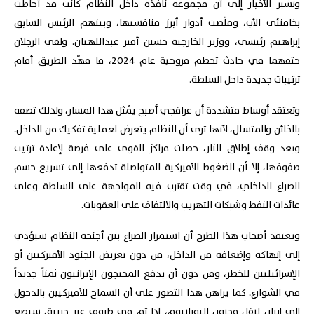
وتشير الأخبار إلى أن مجموعة نافذة داخل النظام كانت قد أحاطت
بخامنئي الأب، وقلّصت أدوار أبرز منافسيها، وبينهم الرئيس السابق
إبراهيم رئيسي، ووزير الخارجية حسين أمير عبداللهيان. ولقي الرجلان
حتفهما في حادث تحطم مروحية عام 2024، ما مهّد الطريق أمام
ترتيبات جديدة داخل السلطة.
وتعتقد أوساط متشددة أن عراقجي أصبح يُمثل هذا المسار، ولذلك تصفه
بالخائن والمتسلل، لأنها ترى أن النظام يتعرض لعملية تفكيك من الداخل.
وبعد وقف إطلاق النار، حصلت مراكز القوى على فرصة لإعادة ترتيب
صفوفها، إلا أن الضغوط الأميركية المتواصلة تدفعها إلى تسريع حسم
الصراع الداخلي، في وقت تقترب فيه المواجهة على السلطة وعلى
عائدات النفط وشبكات التهريب والالتفاف على العقوبات.
ويعتقد أصحاب هذا الطرح أن استمرار الصراع بين أجنحة النظام سيؤدي
إلى إنهاكه وإضعافه من الداخل، من دون تعريض الجنود الأميركيين أو
الإسرائيليين للخطر، ومن دون أن يدفع المحتجون الإيرانيون ثمناً جديداً
في الشوارع. كما يراهن هذا التصور على أن السماح للأميركيين بالدخول
إلى إيران لنقل مخزون اليورانيوم، إذا تم في ظروف غير حربية، سيضع