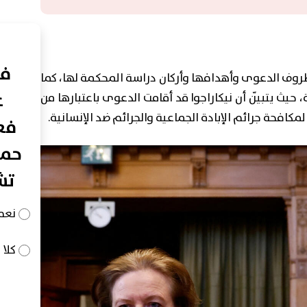
في
روف الدعوى وأهدافها وأركان دراسة المحكمة لها، كما
ع
، حيث يتبيّن أن نيكاراجوا قد أقامت الدعوى باعتبارها من
كافحة جرائم الإبادة الجماعية والجرائم ضد الإنسانية.
فعا
حما
تش
نعم
كلا