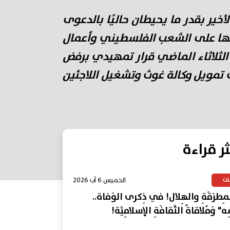
ير بقدر ما يحيطان حاليًا بالدعوى
انها على الشعب الفلسطيني وأعمال
 الثلاثاء الماضي قرار تمهيدي برفض
ف تمويل وكالة غوث وتشغيل اللاجئين
ثر قراءة
الخميس 6 آب 2026
ات
المِطرَقَةِ والهِلال! في ذِكرى الوَفاة..
ِه" وَمُلاقاةُ الثَّقافَةِ الإسلامِيَّة!