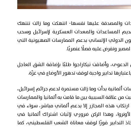
دات والمصدقة عليها نفسها- انتهكت وما زالت تنتهك
قديم المساعدات والمعدات العسكرية لإسرائيل وسحب
انون الدولي الإنساني بدعم الممارسات الصهيونية التي
صير وتفرض عليه فصلًا عنصريًا.
عوى، وأضافت نيكاراجوا طلبًا بإضافة الشق العاجل
عتبارها تدابير واجبة لوقف تدهور الأوضاع في غزّة.
ات ألمانية بدأت وما زالت مستمرة لدعم جرائم إسرائيل،
ت من علاقة السببية بين ما قامت به ألمانيا والممارسات
ن ارتكاب هذه المجازر إلا بدعم ألماني مباشر، سواء في
نروا، وهذا الركن ضروري لإثبات اشتراك ألمانيا في
خاذ التدابير فورًا لوقف معاناة الشعب الفلسطيني، كما