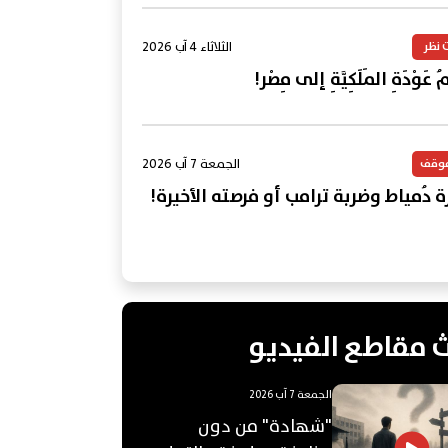
الثلاثاء 4 آب 2026
 نظر
 عَوْدَةِ المَلَكِيَّةِ إلى مِصْر!
الجمعة 7 آب 2026
موقف
ة دُمياط وضربة ترامب أو فرصته الأخيرة!
 مقاطع الفيديو
الجمعة 7 آب 2026
"شهادة" من دون