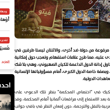
وجهات
أَوْهامُ
تقدير 
مُسيّر
مرفوعة من دولة ضد أخرى، والاثنتان ليستا طرفين في
دى عليه، مما طرح علامات استفهام وتعجب حول إمكانية
المزيد
اول إدانة الدول الداعمة للكيان الصهيوني، وهي بلا شك
بصفة خاصة الدول الكبرى، أمام مسؤولياتها الإنسانية
اهدات الدولية.
احدث
شكيك في "اختصاص المحكمة" بنظر تلك الدعوى على
 بعد الاستماع إلى مرافعات ألمانيا أمام المحكمة، وقد
بية بالنقل والترجمة، دون إمعان النظر في باقي جوانب