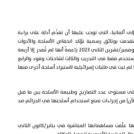
لى ألمانيا، التي توجب عليها أن تقدّم أدلة على براءة
تقدمت بوثائق رسمية تؤكد انخفاض الأسلحة والأدوات
العسكرية والأمنية المصدّرة إلى إسرائيل منذ نوفمبر/تشرين الثاني 2023 زاعمةً أنها لم تُصدر إلا أربعة
تُستخدم فقط في التدريب والثالث لشاحنات وقود والرابع
ا لم تبت في طلبات إسرائيلية لاستيراد أسلحة أخرى منها
لى مستوى عدد التصاريح وطبيعة الأسلحة بين ما قبل
(الآن) من إجراءات تمنع استخدام أسلحتها في الجرائم ضد
أنها علّقت مساهماتها المباشرة في يناير/كانون الثاني