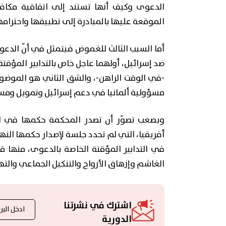
الدعوى وكيف أنها تستند إلى اتفاقية مكافحة
الموقعة عليها بالمبادرة إلى تطبيقها واحترامه
أما السبب الثالث للغموض فيتمثل في أنّ الدع
ضد إسرائيل، أولهما عاجل خاص بالتدابير المؤقتة
-في الوقت الراهن-، والشق الثاني هو الموضو
مسؤولية ألمانيا في دعم إسرائيل وتمويل ومساعد
ويصعب تصوّر أن تصدر المحكمة حكمها في 
أفريقيا، التي لم تحدد جلسة لإصدار حكمها النها
في التدابير المؤقتة الخاصة بالدعوى، منها قرا
الغاشم وإزهاق الأرواح والتنكيل الجماعي والت
اشترك في نشرتنا
الدورية