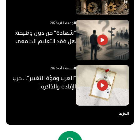
"الفجوة"!
الجمعة 7 آب 2026
"شهادة" من دون وظيفة:
هل فقد التعليم الجامعي
قيمته؟
الجمعة 7 آب 2026
"العرب وقوّة التغيير"... حرب
الإبادة والذاكرة!
المزيد