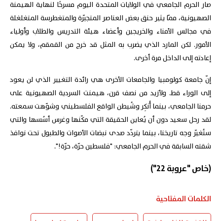
صار الحرم الجامعي في الولايات المتحدة اليوم مسرحًا لنهاية الهيمنة
الصهيونية، ممّا يثير حنق بعض العناصر المتجبّرة والمتغطرسة المتغلغلة
في مجالس الأمناء والخريجين وأعضاء هيئة التدريس والطلاب وأولياء
الأمور. لكن المارد الذي يضرب به المثل قد خرج من القمقم، ولا يمكن
إعادته إلى الداخل مرة أخرى.
إنّ جامعة كولومبيا والجامعات الأخرى هي رائدة التغيير الذي لن يعود
إلى الوراء قط. ولأزيد من نصف قرن، هيمنت السردية الصهيونية على
حرمنا الجامعي، بينما أُنكِر وشُيطن الواقع الفلسطيني وشوّهت سمعته.
لقد رحل سعيد دون أن يُعاين الحقيقة التي مكّنها وغرس أسُسها والتي
ستُغيّر وجه تاريخنا، بينما يتردّد صدى نبضات الأصوات والطبول تحت نوافذ
شقته السابقة في الحرم الجامعي: "فلسطين حرّة، حرّة!".
(خاص "عروبة 22")
الكلمات المفتاحية