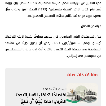
في التعبير عن الإرهاب الذي مارسه الصهاينة ضد الفلسطينيين. وربما
يُعَد نشر كتابه الرائد "قضية فلسطين" (1979) الحدث الأبرز والذي مثّل
صعود صوت قوي ضد نظام محاكم التفتيش الصهيونية.
حياة من النضال
خلال تسعينيات القرن العشرين، كان سعيد معارضًا بشدة لزيف اتفاقيات
أوسلو. وفي سبتمبر/أيلول 1993، رفض أن يكون جزءًا من مشهد
المصافحة في حديقة البيت الأبيض، والتي أدت إلى حرمان الفلسطينيين
من حقوقهم في إسرائيل.
مقالات ذات صلة
السبت 8 آب 2026
اقتِصادُ الاكتِفاءِ الاستراتيجِيِّ
العَرَبي! ماذا يَجِبُ أَنْ نُنتِجَ