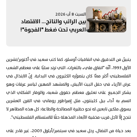
بِأنفُسِنا قَبْلَ حُلولِ الأزمَةِ
المُقبِلَة؟
السبت 8 آب 2026
بين الراتب والناتج… الاقتصاد
العربي تحت ضغط "الفجوة"!
يتبيّن من التدقيق في اتفاقيات أوسلو، كما كتب سعيد في أكتوبر/تشرين
الأول 1993، أنّه "اتفاق مليء بالثغرات، التي ترتد سلبًا على معظم الشعب
الفلسطيني أكثر ممّا كان يتصوّره الكثيرون في البداية. إنّ الابتذال في
عرض الأزياء في حفل البيت الأبيض، والمشهد المهين لياسر عرفات وهو
يشكر الجميع على تعليق معظم حقوق شعبه، والوقار الشكلي الذي
اتسم به أداء بيل كلينتون، مثل إمبراطور روماني في القرن العشرين
يسوق ملكين تابعين له نحو حظيرة المصالحة والطاعة: كل هذه المظاهر لا
تنجح إلّا لأجل قريب مخفية الأبعاد المذهلة حقًا للاستسلام الفلسطيني".
بعد حياة من النضال، رحل سعيد في سبتمبر/أيلول 2003، غير قادر على