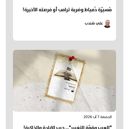
مُسيّرة دُمياط وضربة ترامب أو فرصته الأخيرة!
علي شندب
الجمعة 7 آب 2026
"العرب وقوّة التغيير"... حرب الإبادة والذاكرة!