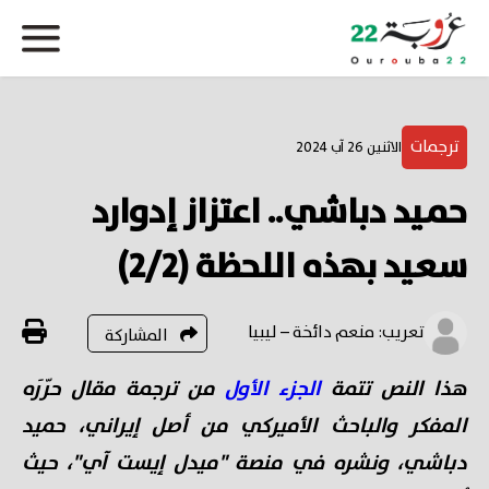
ترجمات
الاثنين 26 آب 2024
حميد دباشي.. اعتزاز إدوارد
سعيد بهذه اللحظة (2/2)
تعريب: منعم دائخة – ليبيا
المشاركة
هذا النص تتمة
الجزء الأول
من ترجمة مقال حرّرَه
المفكر والباحث الأميركي من أصل إيراني، حميد
دباشي، ونشره في منصة "ميدل إيست آي"، حيث