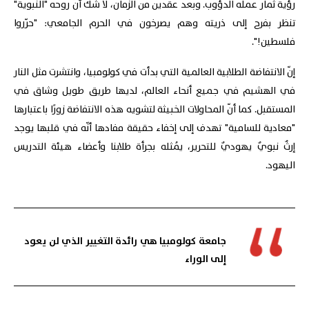
رؤية ثمار عمله الدؤوب. وبعد عقدين من الزمان، لا شك أنّ روحه "النبوية"
تنظر بفرح إلى ذريته وهم يصرخون في الحرم الجامعي: "حرّروا
فلسطين!".
إنّ الانتفاضة الطلابية العالمية التي بدأت في كولومبيا، وانتشرت مثل النار
في الهشيم في جميع أنحاء العالم، لديها طريق طويل وشاق في
المستقبل. كما أنّ المحاولات الخبيثة لتشويه هذه الانتفاضة زورًا باعتبارها
"معادية للسامية" تهدف إلى إخفاء حقيقة مفادها أنّه في قلبها يوجد
إرثٌ نبويٌ يهوديٌ للتحرير، يُمثله بجرأة طلابنا وأعضاء هيئة التدريس
اليهود.
جامعة كولومبيا هي رائدة التغيير الذي لن يعود
إلى الوراء