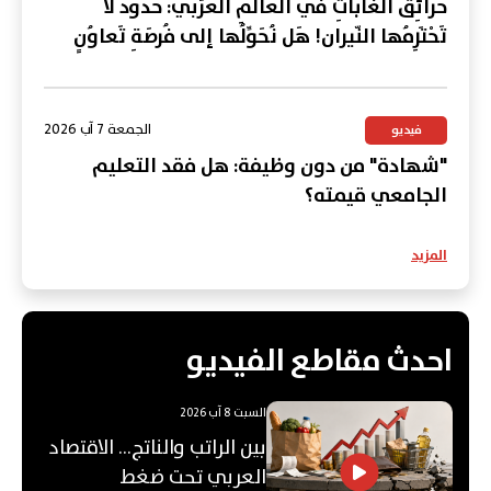
حَرائِقُ الغاباتِ في العالَمِ العَرَبي: حُدودٌ لا
تَحْتَرِمُها النّيران! هَل نُحَوِّلُها إلى فُرصَةِ تَعاوُنٍ
عَرَبي؟
الجمعة 7 آب 2026
فيديو
"شهادة" من دون وظيفة: هل فقد التعليم
الجامعي قيمته؟
المزيد
احدث مقاطع الفيديو
السبت 8 آب 2026
بين الراتب والناتج… الاقتصاد
العربي تحت ضغط