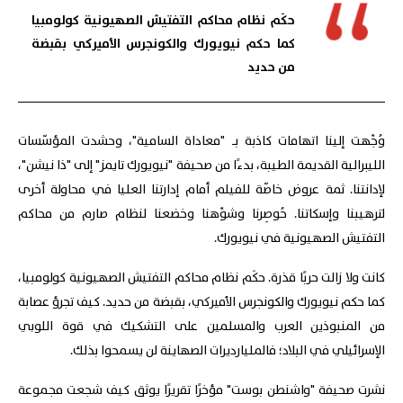
حكَم نظام محاكم التفتيش الصهيونية كولومبيا
كما حكم نيويورك والكونجرس الأميركي بقبضة
من حديد
وُجِّهت إلينا اتهامات كاذبة بـ "معاداة السامية"، وحشدت المؤسّسات
الليبرالية القديمة الطيبة، بدءًا من صحيفة "نيويورك تايمز" إلى "ذا نيشن"،
لإدانتنا. ثمة عروض خاصّة للفيلم أمام إدارتنا العليا في محاولة أخرى
لترهيبنا وإسكاتنا. حُوصِرنا وشوِّهنا وخضعنا لنظام صارم من محاكم
التفتيش الصهيونية في نيويورك.
كانت ولا زالت حربًا قذرة. حكَم نظام محاكم التفتيش الصهيونية كولومبيا،
كما حكم نيويورك والكونجرس الأميركي، بقبضة من حديد. كيف تجرؤ عصابة
من المنبوذين العرب والمسلمين على التشكيك في قوة اللوبي
الإسرائيلي في البلاد؛ فالمليارديرات الصهاينة لن يسمحوا بذلك.
نشرت صحيفة "واشنطن بوست" مؤخرًا تقريرًا يوثق كيف شجعت مجموعة