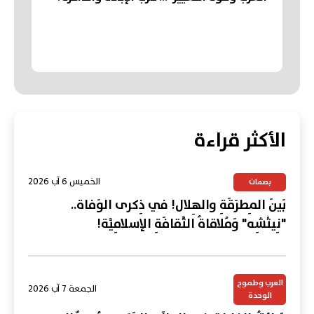
الأكثر قراءة
الخميس 6 آب 2026
بصمات
بَينَ المِطرَقَةِ والهِلال! في ذِكرى الوَفاة..
"نِيتْشِه" وَمُلاقاةُ الثَّقافَةِ الإسلامِيَّة!
العرب وطموح
الجمعة 7 آب 2026
الوحدة