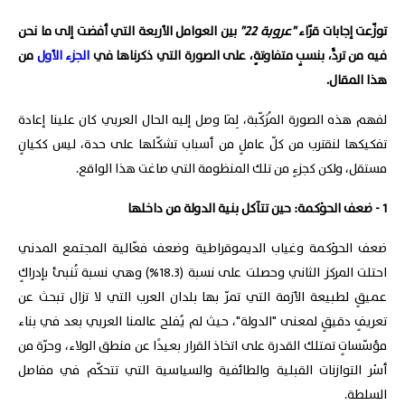
توزّعت إجابات قرّاء
"عروبة 22"
بين العوامل الأربعة التي أفضت إلى ما نحن
فيه من تردٍّ، بنسبٍ متفاوتةٍ، على الصورة التي ذكرناها في
الجزء الأول
من
هذا المقال.
لفهم هذه الصورة المُرَكّبة، لِمَا وصل إليه الحال العربي كان علينا إعادة
تفكيكها لنقترب من كلّ عاملٍ من أسباب تشكّلها على حدة، ليس ككيانٍ
مستقل، ولكن كجزءٍ من تلك المنظومة التي صاغت هذا الواقع.
1 - ضعف الحوْكمة: حين تتآكل بنية الدولة من داخلها
ضعف الحوْكمة وغياب الديموقراطية وضعف فعّالية المجتمع المدني
احتلت المركز الثاني وحصلت على نسبة (18.3%) وهي نسبة تُنبئ بإدراكٍ
عميقٍ لطبيعة الأزمة التي تمرّ بها بلدان العرب التي لا تزال تبحث عن
تعريفٍ دقيقٍ لمعنى "الدولة"، حيث لم يُفلح عالمنا العربي بعد في بناء
مؤسّساتٍ تمتلك القدرة على اتخاذ القرار بعيدًا عن منطق الولاء، وحرّة من
أسْر التوازنات القبلية والطائفية والسياسية التي تتحكّم في مفاصل
السلطة.