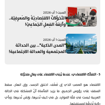
السبت 1 آب 2026
التَّحَوُّلاتُ الاقتِصادِيَّةُ والمَعرِفِيَّة..
وأزمَةُ الفِعلِ الجَماعِيّ!
السبت 1 آب 2026
"المدن الذكية"... بين الحداثة
المجتمعية والعدالة الاجتماعية!
5 - التفكّك الاقتصادي: عندما يُبنى الاقتصاد على رمالٍ متحرّكة
الاقتصاد هو العصب الذي إن ضَعُف، اختنق الجسد، وإن انهار، سقط
السقف على رؤوس الجميع، ما يزيد المأساة أنّ المشكلة في الحالة
العربية ليست في قلّة الموارد، بل في كيف نُديرها، ولِمَن نُديرها، وبأي
رؤيةٍ نُخطّط لمستقبلها.