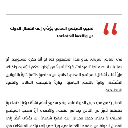
تغييب المجتمع المدني يؤدّي إلى انفصال الدولة
عن واقعها الاجتماعي
في العالم العربي، يبدو هذا المفهوم كما لو أنّه فكرة مستوردة، أو
كماليات لا تحتملها "المرحلة"، لا ركنًا أصيلًا من أركان الحكم الرّشيد، ولذلك،
فإنّ أغلب أشكال المجتمع المدني تعاني من محاصرةٍ دائمةٍ، تارةً بالقوانين
المُقيِّدة، وتارةً بالتهم الجاهزة، وتارةً بالتجفيف المالي والقيود
التنظيمية.
الخطر يكمن في حرص الدولة على وضع سدودٍ أمام نشأة حركةٍ اجتماعيةٍ
حقيقيةٍ تُعبّر عن الناس وتدافع عنهم، والأدهى أنّ تغييب المجتمع
المدني لا يعني فقط فقدان آلية ضغطٍ شعبيّ، بل يؤدّي أيضًا إلى
انفصال الدولة عن واقعها الاجتماعي، وينتهي إلى تراكم المشكلات في