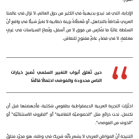
الإجابة، التي قد تبدو بديهيةً في الكثير من دول العالم، لا تزال في عالمنا
العربي مُحاطةً بالتجاهل، أو مُغطّاةً بزينة خطابية لا تغيّر شيئًا في واقع أنّ
السلطة غالبًا ما تُمارَس من فوق لا من أسفل، وتُصاغ السياسات في غرفٍ
مغلقةٍ، لا في فضاءٍ عامٍّ مفتوحٍ للنقاش.
حين تُغلق أبواب التغيير السلمي تُصبح خيارات
الناس محدودة والفوضى احتمالًا قائمًا
اختُزلت التجربة العربية الديمقراطية بطقوسٍ شكلية، فأجهضتها قبل أن
تكتمل، تحت ذرائع مثل "الخصوصيّة الثقافية" أو "الظروف الاستثنائيّة" أو
"الخوف من الفوضى".
النتيجة أنّ المواطن العربي لا يشعر بأنّه شريك في وطنه، هو مجرّد متلقٍّ