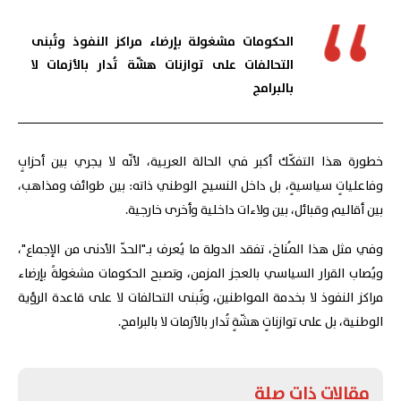
الحكومات مشغولة بإرضاء مراكز النفوذ وتُبنى
التحالفات على توازنات هشّة تُدار بالأزمات لا
بالبرامج
خطورة هذا التفكّك أكبر في الحالة العربية، لأنّه لا يجري بين أحزابٍ
وفاعلياتٍ سياسيةٍ، بل داخل النسيج الوطني ذاته: بين طوائف ومذاهب،
بين أقاليم وقبائل، بين ولاءات داخلية وأخرى خارجية.
وفي مثل هذا المُناخ، تفقد الدولة ما يُعرف بـ"الحدّ الأدنى من الإجماع"،
ويُصاب القرار السياسي بالعجز المزمن، وتصبح الحكومات مشغولةً بإرضاء
مراكز النفوذ لا بخدمة المواطنين، وتُبنى التحالفات لا على قاعدة الرؤية
الوطنية، بل على توازناتٍ هشّةٍ تُدار بالأزمات لا بالبرامج.
مقالات ذات صلة