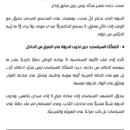
صمت، حتى تنفجر فجأة، ومن دون سابق إنذار.
الدولة التي تحتكر كلّ شيء، وتقضي على المجتمع المدني تتحوّل مع
الوقت إلى كائنٍ مغلقٍ، لا يسمع الحاكم إلّا صدى صوته، ولا يرى إلّا ما يُريه
الحرّاس من حوله.
4 - التفكّك السياسي: حين تذوب الدولة في الصراع من الداخل
نأتي إلى قلب الأزمة السياسية، لا يواجه الوطن خطرًا خارجيًا بقدر ما
ينهشه الخلاف من داخله، حيث التفكّك السياسي ليس مجرّد اختلاف آراء،
بل هو في الحالة العربية أزمة هوية وطنية، وشلل في صناعة القرار،
وتمزّق في الولاء للدولة نفسها.
يتحوّل المشهد السياسي إلى ساحة صراعٍ لا إلى ميدان تنافس، وتذوب
الدولة شيئًا فشيئًا في تجاذبات النّخب، وفي انقساماتٍ لم تعُد خلافًا على
السياسات، بل باتت صراعًا على الهويّة والشرعيّة.