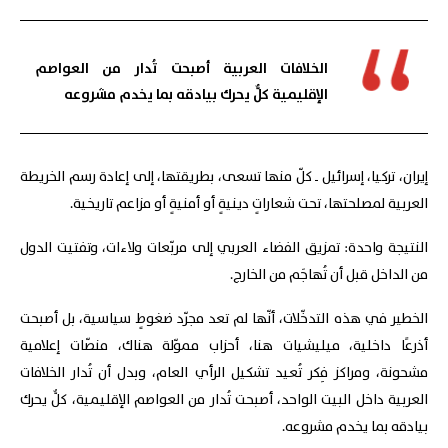
الخلافات العربية أصبحت تُدار من العواصم
الإقليمية كلٌّ يحرك بيادقه بما يخدم مشروعه
إيران، تركيا، إسرائيل ـ كلّ منها تسعى، بطريقتها، إلى إعادة رسم الخريطة
العربية لمصلحتها، تحت شعاراتٍ دينيةٍ أو أمنيةٍ أو مزاعم تاريخية.
النتيجة واحدة: تمزيق الفضاء العربي إلى مربّعات ولاءات، وتفتيت الدول
من الداخل قبل أن تُهاجَم من الخارج.
الخطير في هذه التدخّلات، أنّها لم تعد مجرّد ضغوطٍ سياسية، بل أصبحت
أذرعًا داخلية، ميليشيات هنا، أحزاب مموّلة هناك، منصّات إعلامية
مشحونة، ومراكز فِكر تُعيد تشكيل الرأي العام، وبدل أن تُدار الخلافات
العربية داخل البيت الواحد، أصبحت تُدار من العواصم الإقليمية، كلٌّ يحرك
بيادقه بما يخدم مشروعه.