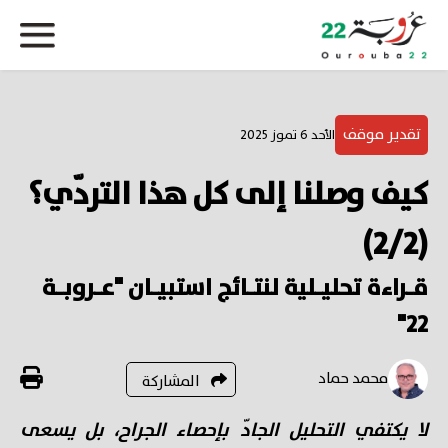
تقدير موقف
الأحد 6 تموز 2025
كيف وصلنا إلى كل هذا التردّي؟
(2/2)
قـراءة تحليـلية لنتـائج استبيـان "عـروبـة
22"
محمد حماد
المشاركة
لا يكتفي التحليل الجادّ بإحصاء الجراح، بل يسعى