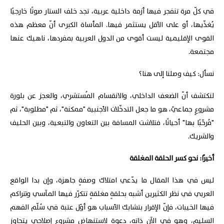
في كلّ مرة تنفجر فيها أزمة داخلية عربية، تجد خلف الستار صوتًا خارجيًا
يُغذّيها، أو على الأقل يستثمر فيها. المأساة الكبرى أنّ معظم هذه
القوى الإقليمية ليست أقوى من الدول العربية بمفردها، ناهيك عنها
مجتمعة.
نسأل: كيف وصلنا إلى هنا؟
لنكتشف أنّ الضعف الداخلي، والانقسام المُستشري، والعجز عن بلورة
مشروعٍ جماعيّ، هو ما جعل التدخّلات الأجنبية "ممكنة"، ثم "مطلوبة"، ثم
"مُرحّبًا بها" أحيانًا، فتلاشت المسافة بين التعاون والتبعية، وبين الحليف
والشريك.
أخيرًا: نحو كسر الحلقة المغلقة
ليس في هذا المقال ما يدّعي امتلاك وصفةٍ جاهزة، وإن بدا الواقع
العربي في نظر الكثيرين أشبه بحلقةٍ مغلقةٍ تتكرّر فيها المآسي وتتراكم
فيها الخيبات، فإنّ الإقرار بتشابك الأسباب هو أوّل عتبة في سُلّم الفهم
السليم، وهو في الآن ذاتهِ، دعوة لاستنهاض مشروع إصلاحي يتجاوز