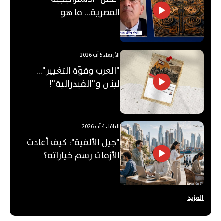
المصرية... ما هو
"الأوكتاغون"؟
الأربعاء 5 آب 2026
"العرب وقوّة التغيير"...
لبنان و"الفيدرالية"!
الثلاثاء 4 آب 2026
"جيل الألفية": كيف أعادت
الأزمات رسم خياراته؟
المزيد