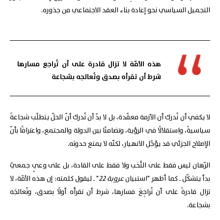
التجميل السياسي نحو إعادة بناء العقد الاجتماعي من جذوره.
هذه الأمّة لا تزال قادرة على أن تُراجع مسارها
شرط أن تقرأه بصدق وتُعالجه بشجاعة
لا يكفي أن نُدرك أن الأزمة معقّدة، بل لا بدّ أن نُدرك أنّ الحلّ يتطلّب شجاعةً
سياسيةً، واستقلالًا في الرؤية، وتضامنًا بين الدولة والمجتمع، واعترافًا بأنّ
الإصلاح الجزئي قد يؤجّل الانهيار، لكنّه لا يمنع حدوثه.
الرّهان ليس فقط على النُّخب ولا فقط على القادة، بل على وعيٍ جمعيّ
بدأ يتشكّل ـ كما أظهر "استبيان
عروبة 22
" ـ ليقول كلمته: إن هذه الأمّة، لا
تزال قادرةً على أن تُراجِعَ مسارها، شرط أن تقرأَه أولًا بصدق، وتُعالجَه
بشجاعة.