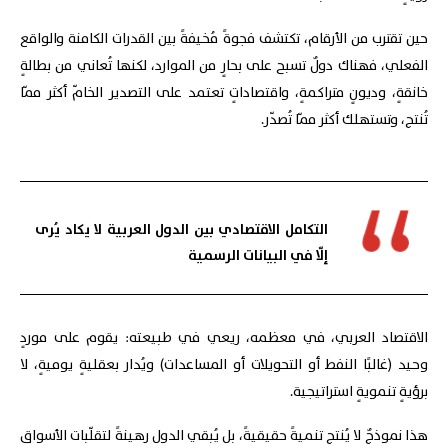
حين تقترب من الأرقام، تكتشف فجوةً مُخيفةً بين القدرات الكامنة والواقع
الفعلي، فهناك دولٌ تسبح على بحارٍ من الموارد، لكنها تُعاني من بطالةٍ
خانقةٍ، وديونٍ متراكمةٍ، واقتصاداتٍ تعتمد على التصدير الخامّ أكثر ممّا
تُنتج، وتستهلك أكثر ممّا تُصدّر.
التكامل الاقتصادي بين الدول العربية لا يكاد يُرى
إلّا في البيانات الرسمية
الاقتصاد العربي، في معظمه، ريعي في طبيعته: يقوم على موردٍ
وحيد (غالبًا النفط أو التحويلات أو المساعدات) ويُدار بعقليةٍ يوميةٍ، لا
برؤيةٍ تنمويةٍ استراتيجية.
هذا نموذجٌ لا يُنتج تنميةً حقيقيةً، بل يُبقي الدول رهينةً لتقلّبات الأسواق