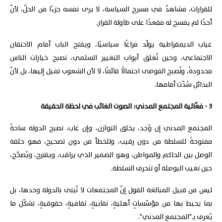
للقرارات، مشاهدٌ في مسرح السياسة، لا يرى نفسه جزءًا من الحلّ، لأنّ
أحدًا لم يفسح له مقعدًا على طاولة القرار.
غياب الديمقراطية يولّد فراغًا سياسيًا، ويفتح الباب أمام الاحتقان
الاجتماعي، وحين تُغلق أبواب التغيير السلمي، تصبح خيارات الناس
محدودةً، وتُصبح الفوضى احتمالًا قائمًا، لا لأن الشعوب تميل إليها، بل لأنّ
البدائل سُدّت أمامها.
3 - فعّالية المجتمع المدني: الصوت الغائب في لحظة الحقيقة
المجتمع المدني إن وُجد، يخلق التوازن، وإن غاب، تصبح الدولة ساحةً
مفتوحةً للسلطة من دون رقيب، وللخطأ من دون تصحيح، فهو حلقة
الوصل بين الحاكم والمواطن، وهو الضمير الذي يراقب، ويقترح، ويُصحّح،
حين تغيب البوصلة أو تنحرف السلطة.
ليس من قبيل المبالغة القول إنّ المجتمعات لا تُبنى بالدولة وحدها، بل
بما يحيط بها من مؤسّساتٍ أهليةٍ، نقابيةٍ، ثقافيةٍ، حقوقيةٍ، تشكّل ما
يُعرف بـ"المجتمع المدني".