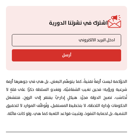
اشترك في نشرتنا الدورية
أرسل
الحوْكمة ليست أزمةً تقنيةً، كما يتوهّم البعض، بل هي في جوهرها أزمة
شرعية ورؤية؛ فحين تغيب الشفافيّة، وتغدو السلطة حكرًا على قلةٍ لا
تُحاسَب، تصبح الدولة مجرّد هيكلٍ إداريّ يفتقر إلى الروح، فتنشغل
الحكومات بإدارة اللحظة، لا بتخطيط المستقبل، وتُوظَّف الموارد لا لتحقيق
التنمية، بل لحماية النفوذ، وتثبيت قواعد اللعبة كما هي، ولو كانت مائلة.