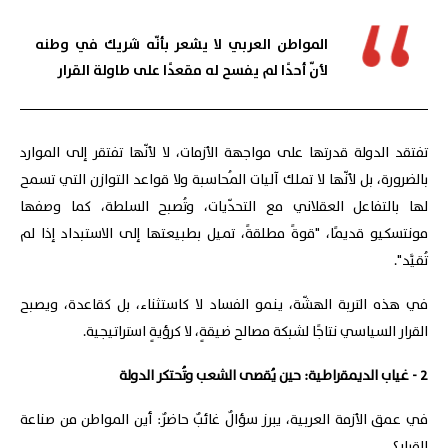
المواطن العربي لا يشعر بأنّه شريك في وطنه
لأنّ أحدًا لم يفسح له مقعدًا على طاولة القرار
تفتقد الدولة قدرتها على مواجهة الأزمات، لا لأنّها تفتقر إلى الموارد
بالضرورة، بل لأنّها لا تملك آليات المُحاسبة ولا قواعد التوازن التي تسمح
لها بالتفاعل العقلاني مع التحدّيات، وتُصبح السلطة، كما وصفها
مونتسكيو قديمًا، "قوةً مطلقةً، تميل بطبيعتها إلى الاستبداد إذا لم
تُقيَّد".
في هذه التربة الهشّة، ينمو الفساد لا كاستثناء، بل كقاعدة، ويصبح
القرار السياسي نتاجًا لشبكة مصالح ضيقةٍ، لا كرؤيةٍ استراتيجية.
2 - غياب الديمقراطية: حين يُقصى الشعب وتُحتكر الدولة
في عمق الأزمة العربية، يبرز سؤالٌ غائبٌ حاضرٌ: أين المواطن من صناعة
القرار؟