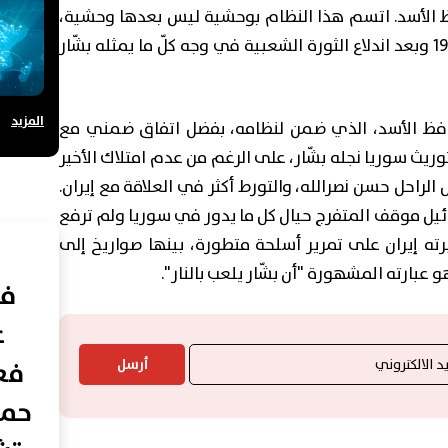
ظ الأسد. اتسم هذا النظام بوحشية ليس بعدها وحشية،
خصوصاً منذ تفرّد حافظ الأسد، بالسلطة في 1970 وبعد اندلاع الثورة الشعبية في وجه كلّ ما يمثله بشّار
المزيد
حافظ الأسد، الذي ضمن لنظامه، بفضل اتفاق ضمني مع
 عاماً. استطاع حتّى توريث سوريا نجله بشّار، على الرغم من عدم امتلاك الأخير
لراحل حسن نصرالله، والتورط أكثر في العلاقة مع إيران.
ائيل موقف المتفرج حيال كل ما يدور في سوريا ولم ترفع
 إلا في أواخر 2024، بعدما أجبرته إيران على تمرير أسلحة متطورة، بينها صواريخ إلى
و عبارته المشهورة "أن بشّار يلعب بالنار".
في
ع
فعا
أرسل
حما