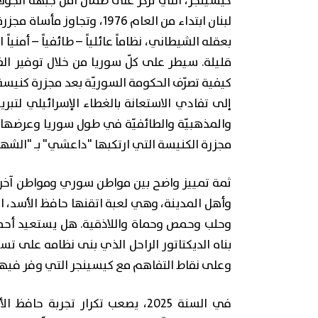
كيسينجر، التي تركز على ضمان أمن جبهة الجولان
بعقله الشيطاني، نظاماً عائلياً – طائفياً – أمني
قليلة. سيطر على كلّ سوريا من خلال توفير الضما
كيفية تصرّف الحكومة السوريّة بعد مجزرة كنيسة
إلى تفادي الاستعانة بالغطاء الإسرائيلي لتب
والمذهبيّة والطائفيّة في طول سوريا وعرضها.
مجزرة الكنيسة التي ارتكبها "داعشي" بـ "الشهد
ثمة تمييز واضح بين مواطن سوري ومواطن آخر. ثمّ
وأهل المدينة، وهي لعبة اتقنها حافظ الأسد، ا
وحلب وحمص وحماة واللاذقية. هل يستعيد أحمد 
وعلى نقاط التفاهم مع كيسينجر التي وفر فيها في 1974 كلّ الضمانات المطلوبة إس
في السنة 2025، يصعب تكرار تجرب