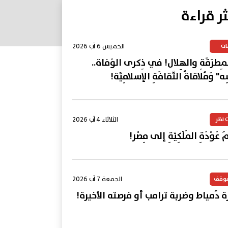
ثر قراءة
الخميس 6 آب 2026
ات
المِطرَقَةِ والهِلال! في ذِكرى الوَفاة..
ِه" وَمُلاقاةُ الثَّقافَةِ الإسلامِيَّة!
الثلاثاء 4 آب 2026
 نظر
 عَوْدَةِ المَلَكِيَّةِ إلى مِصْر!
الجمعة 7 آب 2026
موقف
ة دُمياط وضربة ترامب أو فرصته الأخيرة!