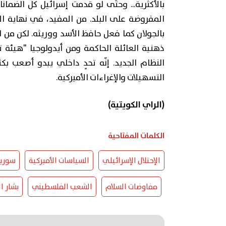
بالأكثرية... وحتّى لو قدمت إسرائيل كلّ الضمان
المفروضة على البلد. من المفيد، في نهاية ا
بالجولان كما فعل حافظ الأسد ووريثه. لكن من ا
ذهنية العائلة الحاكمة ومن أيدولوجيا "هيئة ت
النظام الجديد. إنّه تحدٍ داخلي يبدو أصعب ب
التسهيلات والإغراءات الأميركية.
(الراي الكويتية)
الكلمات المفتاحية
الإحتلال الإسرائيلي
السياسات الأميركية
سوريا
مفاوضات السلام
الشعب الفلسطيني
بشار ا