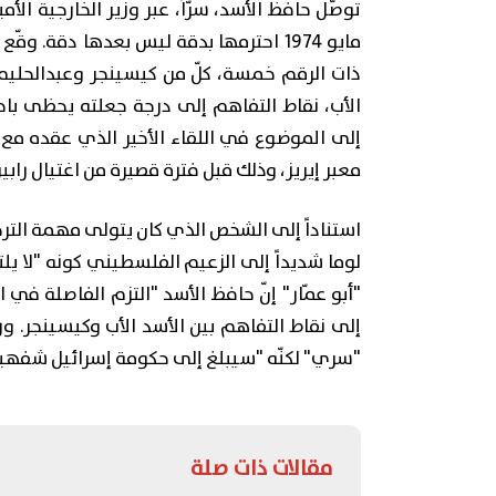
توصّل حافظ الأسد، سرّاً، عبر وزير الخارجية 
مايو 1974 احترمها بدقة ليس بعدها دقة.
ذات الرقم خمسة، كلّ من كيسينجر وعبدالحليم 
الأب، نقاط التفاهم إلى درجة جعلته يحظى باحت
إلى الموضوع في اللقاء الأخير الذي عقده مع 
معبر إيريز، وذلك قبل فترة قصيرة من اغتيال رابين،
استناداً إلى الشخص الذي كان يتولى مهمة الترجمة
لوما شديداً إلى الزعيم الفلسطيني كونه "لا يل
"أبو عمّار" إنّ حافظ الأسد "التزم الفاصلة في
"سري" لكنّه "سيبلغ إلى حكومة إسرائيل شفهياً
مقالات ذات صلة