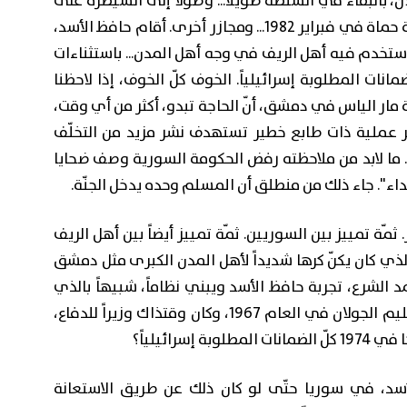
، بالبقاء في السلطة طويلاً... وصولاً إلى السيطرة على
لبنان ابتداء من العام 1976، وتجاوز مأساة مجزرة حماة في فبراير 1982... ومجازر أخرى. أقام حافظ الأسد،
اً استخدم فيه أهل الريف في وجه أهل المدن... باستثناءات
نات المطلوبة إسرائيلياً. الخوف كلّ الخوف، إذا لاحظنا
 مار الياس في دمشق، أنّ الحاجة تبدو، أكثر من أي وقت،
رير عملية ذات طابع خطير تستهدف نشر مزيد من التخلّف
 ما لابد من ملاحظته رفض الحكومة السورية وصف ضحايا
اء". جاء ذلك من منطلق أن المسلم وحده يدخل الجنّة.
ة تمييز بين السوريين. ثمّة تمييز أيضاً بين أهل الريف
لذي كان يكنّ كرها شديداً لأهل المدن الكبرى مثل دمشق
الشرع، تجربة حافظ الأسد ويبني نظاماً، شبيهاً بالذي
بناه الديكتاتور الراحل الذي بنى نظامه على تسليم الجولان في العام 1967، وكان وقتذاك وزيراً للدفاع،
رائيلياً؟
ة حافظ الأسد، في سوريا حتّى لو كان ذلك عن طريق الاستعانة