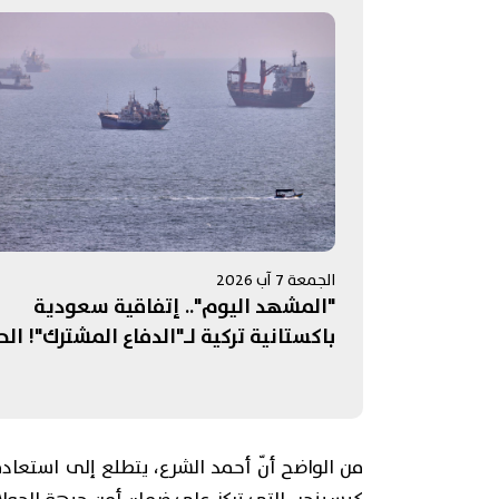
الجمعة 7 آب 2026
"المشهد اليوم".. إتفاقية سعودية
باكستانية تركية لـ"الدفاع المشترك"! الح
على إيران تستنزف مخزون الأسلحة
الأميركية.. ومفاوضات روما تنتهي بلا "نت
حاسمة"
من الواضح أنّ أحمد الشرع، يتطلع إلى استعاد