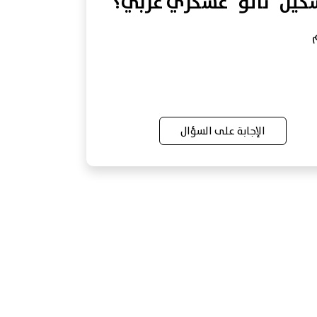
كيل "ناتو" عسكري عربي؟
الإجابة على السؤال