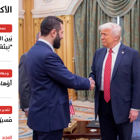
الأك
بصم
بَينَ 
"نِيتْش
وجهات
أَوْهامُ
تقدير 
مُسيّر
المزيد