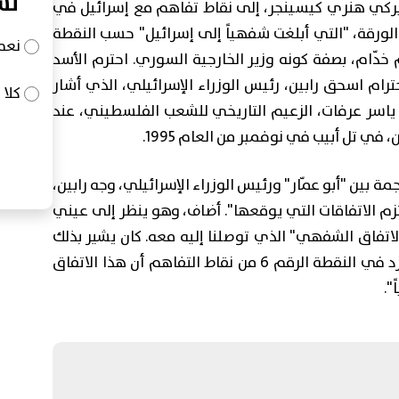
تش
الأميركي هنري كيسينجر، إلى نقاط تفاهم مع إسرائيل في
 وقّع الورقة، "التي أبلغت شفهياً إلى إسرائيل" حسب النقطة
نعم
خدّام، بصفة كونه وزير الخارجية السوري. احترم الأسد
رام اسحق رابين، رئيس الوزراء الإسرائيلي، الذي أشار
كلا
ياسر عرفات، الزعيم التاريخي للشعب الفلسطيني، عند
 في تل أبيب في نوفمبر من العام 1995.
 بين "أبو عمّار" ورئيس الوزراء الإسرائيلي، وجه رابين،
تزم الاتفاقات التي يوقعها". أضاف، وهو ينظر إلى عيني
 الاتفاق الشفهي" الذي توصلنا إليه معه. كان يشير بذلك
إلى نقاط التفاهم بين الأسد الأب وكيسينجر. ورد في النقطة الرقم 6 من نقاط التفاهم أن هذا الاتفاق
".