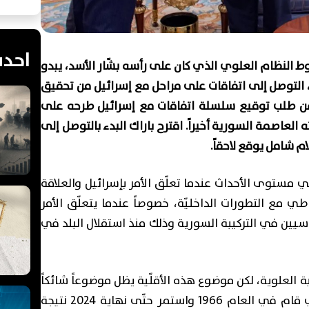
احدث
النظام العلوي الذي كان على رأسه بشّار الأسد، يبدو
، التوصل إلى اتفاقات على مراحل مع إسرائيل من تحقيق
 عن طلب توقيع سلسلة اتفاقات مع إسرائيل طرحه على
لعاصمة السورية أخيراً. اقترح باراك البدء بالتوصل إلى
ام شامل يوقع لاحقاً.
 مستوى الأحداث عندما تعلّق الأمر بإسرائيل والعلاقة
اطي مع التطورات الداخليّة، خصوصاً عندما يتعلّق الأمر
سيين في التركيبة السورية وذلك منذ استقلال البلد في
ّية العلوية، لكن موضوع هذه الأقلّية يظل موضوعاً شائكاً
في غاية التعقيد بسبب ممارسات النظام الذي قام في العام 1966 واستمر حتّى نهاية 2024 نتيجة