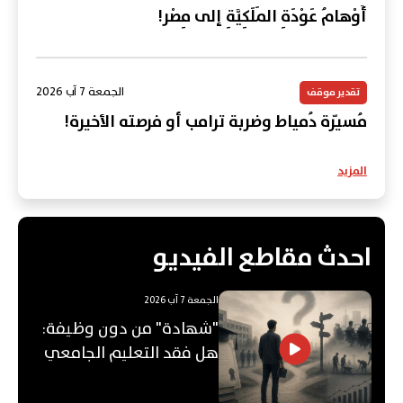
أَوْهامُ عَوْدَةِ المَلَكِيَّةِ إلى مِصْر!
الجمعة 7 آب 2026
تقدير موقف
مُسيّرة دُمياط وضربة ترامب أو فرصته الأخيرة!
المزيد
احدث مقاطع الفيديو
الجمعة 7 آب 2026
"شهادة" من دون وظيفة:
هل فقد التعليم الجامعي
قيمته؟