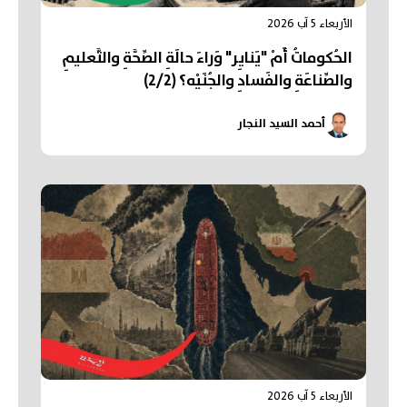
الأربعاء 5 آب 2026
الحُكوماتُ أَمْ "يَنايِر" وَراءَ حالَةِ الصِّحَّةِ والتَّعليمِ
والصِّناعَةِ والفَسادِ والجُنَيْه؟ (2/2)
أحمد السيد النجار
الأربعاء 5 آب 2026