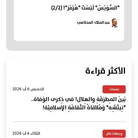
"السُّوَيْسُ" لَيْسَتْ "هُرْمُز"! (2/2)
عبدالملك المخلافي
الأكثر قراءة
الخميس 6 آب 2026
بصمات
بَينَ المِطرَقَةِ والهِلال! في ذِكرى الوَفاة..
"نِيتْشِه" وَمُلاقاةُ الثَّقافَةِ الإسلامِيَّة!
الثلاثاء 4 آب 2026
وجهات نظر