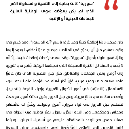
"سورية" كانت بحاجة إلى التنمية والمساواة الأمر
الذي لم يكن يعوّضه سوى الوطنية العابرة
للجماعات الدينية أو الإثنية
كان مدحت باشا إصلاحيًّا كبيرًا وقد عُرف باسم "أبو الدستور"، وقد خدم في
ولاية دمشق قبل أن يتدرّج في المناصب ويصبح صدرًا أعظم، ليعود إليها
واليًا. فهو عارف بأحوال "سورية"، وقد سعى لإحداث إصلاحات فيها. إلّا أنّه
لا يُخفي المشاكل الكثيرة العميقة التي تعيشها الولاية. يُشير في تقريره
إلى أوضاع بعض الجماعات والمناطق مثل جبل النصيرية الذي كان عامرًا
على سعته حتى وقتٍ قريبٍ، فإنّ أكثر أهله قد تفرّقوا عنه نتيجة سوء
الاستعمال (التصرّف) في أمور الأحوال الأميرية وإجراء القرعة (التجنيد)،
وأضحى سكانه في حالةٍ مزرية. وعن جبل الدروز يقول حدثت أمور، فوضعت
لتنظيم جبل الدروز في لواء حوران، أصول وقواعد وعُيّن له قائمقام
ومجلس ومحكمة... وعن البدو الرحّل، يقول: تقرّر توطين عرب الدولة في
جهات حمص مع الوعد بالمحافظة عليهم من أشقياء العربان... وبينما
كانوا قادمين إلى الأماكن المُخصّصة لهم داهمتهم عربان السبعة