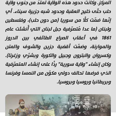
المركز. وكانت حدود هذه الولاية تمتدّ من جنوب ولاية
حلب حتّى خليج العقبة وحدود شبه جزيرة سيناء. أي
إنّها ضمّت كلًّا من سوريا (من دون حلب)، وفلسطين
ولبنان (ما عدا مُتصرّفية جبل لبنان التي أُنشئت عام
1861 في أعقاب الصراع الطائفي بين الدروز
والموارنة، وضمّت أقضية جزين والشوف والمتن
وكسروان والبترون وجبيل والكورة وبشرّي وزغرتا).
وكان إنشاء "ولاية سورية" ردًّا على إنشاء المتصرّفية
الذي فرضها تحالف دولي مكوّن من النمسا وفرنسا
وبريطانيا وروسيا وبروسيا.