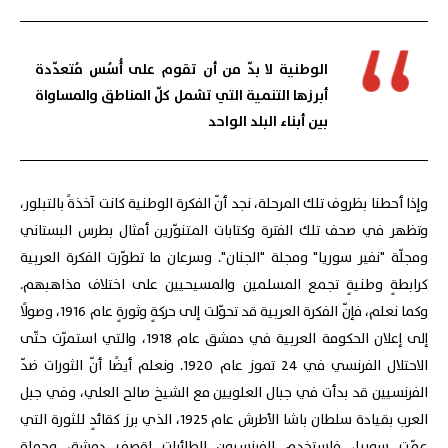
الوطنية لا بدّ من أن تقوم على أُسُس مُتعدّدة
أبرزها التنمية التي تشمل كلّ المناطق والمساواة
بين أبناء البلد الواحد
وإذا أحطنا بظروف تلك المرحلة، نجد أنّ الفكرة الوطنية كانت آخذةً بالتبلور،
وتظهر في صحف تلك الفترة وكتابات المتنوّرين أمثال بطرس البستاني
ومجلّة "نفير سوريا" ومجلة "الجنان". وسرعان ما تطوّرت الفكرة العربية
كرابطةٍ وطنيةٍ تجمع المسلمين والمسيحيين على اختلاف مذاهبهم.
وكما نعلم، فإنّ الفكرة العربية قد تحوّلت إلى حركةٍ وثورةٍ عام 1916، وصولًا
إلى إعلان الحكومة العربية في دمشق عام 1918، والتي استمرّت حتّى
الاحتلال الفرنسي في 24 تموز عام 1920. ونعلم أيضًا أنّ الثورات ضدّ
الفرنسيين قد بدأت في جبال العلويين مع الشيخ صالح العلي، وفي جبل
العرب بقيادة سلطان باشا الأطرش عام 1925، الذي برز كقائدٍ للثورة التي
عمّت سوريا، فاستخدم الفرنسيون الطائرات لقصف دمشق وحماة