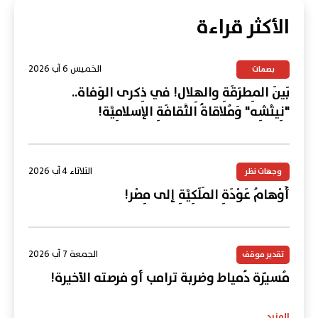
الأكثر قراءة
الخميس 6 آب 2026
بصمات
بَينَ المِطرَقَةِ والهِلال! في ذِكرى الوَفاة..
"نِيتْشِه" وَمُلاقاةُ الثَّقافَةِ الإسلامِيَّة!
الثلاثاء 4 آب 2026
وجهات نظر
أَوْهامُ عَوْدَةِ المَلَكِيَّةِ إلى مِصْر!
الجمعة 7 آب 2026
تقدير موقف
مُسيّرة دُمياط وضربة ترامب أو فرصته الأخيرة!
المزيد