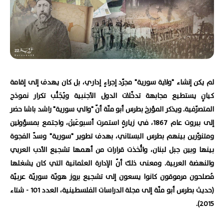
لم يكن إنشاء "ولاية سورية" مجرّد إجراءٍ إداري، بل كان يهدف إلى إقامة
كيانٍ يستطيع مجابهة تدخّلات الدول الأجنبية ويََجَنُّب تكرار نموذج
المتصرّفية. ويذكر المؤرخ بطرس أبو منّة أنّ "والي سورية" راشد باشا حضر
إلى بيروت عام 1867، في زيارةٍ استمرت أسبوعَيْن، واجتمع بمسؤولين
ومتنوّرين بينهم بطرس البستاني، بهدف تطوير "سورية" وسدّ الفجوة
بينها وبين جبل لبنان، واتُّخذت قرارات من أهمها تشجيع الأدب العربي
والنهضة العربية. ومعنى ذلك أنّ الإدارة العثمانية التي كان يشغلها
مُصلحون مرموقون كانوا يسعون إلى تشجيع بروز هويّة سوريّة عربيّة
(حديث بطرس أبو منّة إلى مجلة الدراسات الفلسطينية، العدد 101 - شتاء
2015).