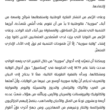
لإخمادها.
وعلى الرَّغم من انتشار الفكرة الوطنية واستقطابها شرائح واسعة من
أبناء "سورية"، فالوطنية لا بدّ من أن تقوم على أُسُسٍ مُتعدّدة، أبرزها
التنمية التي تشمل كلّ المناطق، والمساواة بين أبناء البلد الواحد. وعلى
الرَّغم من النوايا التي برزت لدى المُصلحين العثمانيين الذين كانوا وراء
إنشاء "ولاية سورية"، إلّا أنّ طموحات التنمية لم ترقَ إلى الأداء الإداري
المتعثّر.
ويمكننا أن نتعرّف إلى أحوال "سورية" من خلال التقرير الذي رفعه الوالي
مدحت باشا عام 1879 إلى الحكومة في "إستامبول" حول أحوال الولاية
ومشكلاتها، وبدأه بالفقرة الطويلة التالية: ممّا لا يحتاج إلى البيان
والتعريف لديكم أنّ ولاية سورية أوسع من غيرها من الولايات، وأنّ أهلها
من العرب والأتراك والتركمان والدروز والنصيريّة والروم والموارنة
والكاثوليك والبروتستانت والسريان والأرمن، ويتألّف من هؤلاء شعبٌ عدده
أربعة وعشرون نوعًا من الملل والأديان والمذاهب، ينضمّ إليهم الجزائريون
والشراكسة والتتار وغيرهم من المهاجرين. ومن جهةٍ أخرى فإنّ أطوار