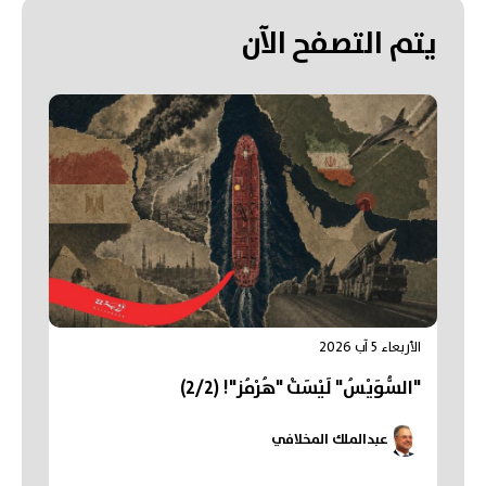
يتم التصفح الآن
الأربعاء 5 آب 2026
"السُّوَيْسُ" لَيْسَتْ "هُرْمُز"! (2/2)
عبدالملك المخلافي