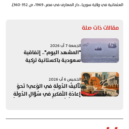
العثمانية في ولاية سوريا، دار المعارف في مصر، 1969، ص 352-360).
مقالات ذات صلة
الجمعة 7 آب 2026
"المشهد اليوم".. إتفاقية
سعودية باكستانية تركية
لـ"الدفاع المشترك"! الحرب على
إيران تستنزف مخزون الأسلحة
الخميس 6 آب 2026
الأميركية.. ومفاوضات روما
تَأليفُ الدَّولَةِ في الوَعي! نَحوَ
تنتهي بلا "نتائج حاسمة"
إعادَةِ التَّفكيرِ في سُؤالِ الدَّولَةِ
في المُجتَمَعاتِ العَرَبِيَّة