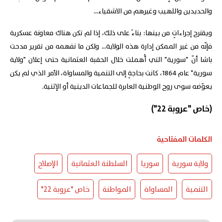
والحديدين واللهيب وغيرهم من الاشقياء...
ويقترح إجراءاتٍ من بينها: بناءً على ذلك، إذا لم تكن هناك معاونة عسكرية
فإنّه من غير الممكن إدارة هذه الولاية... ولكن ما نفهمه من تقرير مدحت
باشا أنّ "سورية" التي أُهملت خلال الحقبة العثمانية حتى إعلان "ولاية
سورية" عام 1864، كانت بحاجةٍ إلى التنمية والمساواة، الأمر الذي لم يكن
يعوّضه سوى روح الوطنية العابرة للجماعات الدينية أو الإثنية.
(خاص "عروبة 22")
الكلمات المفتاحية
ولاية سورية
سوريا
السلطنة العثمانية
الإصلاح
التنمية
المساواة
المواطنة
خاص "عروبة 22"