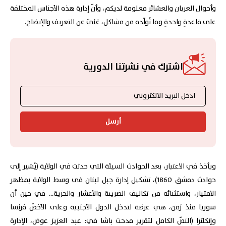
وأحوال العربان والعشائر معلومة لديكم، وأنّ إدارة هذه الأجناس المختلفة
على قاعدةٍ واحدةٍ وما تُولّده من مشاكل، غنيّ عن التعريف والإيضاح.
اشترك في نشرتنا الدورية
أرسل
ويأخذ في الاعتبار، بعد الحوادث السيئة التي حدثت في الولاية (يُشير إلى
حوادث دمشق 1860)، تشكيل إدارة جبل لبنان في وسط الولاية بمظهر
الامتياز، واستثنائه من تكاليف الضريبة والأعشار والجزية... في حين أن
سوريا منذ زمن، هي عرضة لتدخل الدول الأجنبية وعلى الأخصّ فرنسا
وإنكلترا (النصّ الكامل لتقرير مدحت باشا في: عبد العزيز عوض، الإدارة