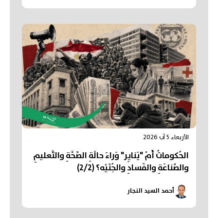
الأربعاء 5 آب 2026
الحُكوماتُ أَمْ "يَنايِر" وَراءَ حالَةِ الصِّحَّةِ والتَّعليمِ
والصِّناعَةِ والفَسادِ والجُنَيْه؟ (2/2)
أحمد السيد النجار