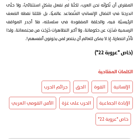
المفترض أن نُكوّنَه نحن العرب، لكنّنا لم نفعل بشكلٍ استثنائيّ، ولا حتّى
اندرجنا في النضال الإنساني المُتصاعد عالميًا، بل ظللنا نقطة الضعف
الرئيسيّة فيه، والحلقة المفقودة في سلسلته، فلا أجدر المواقف
الرسمية صَدَرَت عن حكوماتنا، ولا أكبر التظاهرات خَرَجَت من مجتمعاتنا، ولذا
تأخّر انتصارنا، إذ لا يمكن للعالم أن ينتصر لمن يخونون أنفسهم!.
(خاص "عروبة 22")
الكلمات المفتاحية
الإنسانية
القوة
الحق
جرائم الحرب
الإبادة الجماعية
الحرب على غزة
الأمن القومي العربي
خاص "عروبة 22"