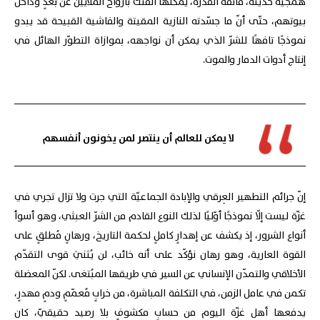
همجيّة حديثة، فائقة القدرة، يمكنها الفتك بأرواح الملايين عن بُعْدٍ وداخل
بيوتهم، حتّى أنّ ما جسّدته النازية المقيتة والفاشية القبيحة قد يبدو
نموذجًا تافهًا للشرّ الذي يمكن أن نواجهه، بموازاة التطوّر الهائل في
إنتاج أدوات الدمار والموت.
لا يمكن للعالم أن ينتصر لمن يخونون أنفسهم
إنّ جرائم التطهير العِرقي والإبادة الجماعيّة التي جرت ولا تزال تجري في
غزّة ليست إلّا نموذجًا أوّليًا لذلك النوع القادم من الشرّ العبثي، وهو أسوأ
أنواع الشرور، إذ يكشف عن إهدارٍ كاملٍ لحكمة التاريخ، ورهانٍ مُطلقٍ على
القوة العارية، وهو رهان نؤكّد على أنه خائب، لن يُثنيَ قوى التقدّم
الأخلاقي والتمدّن الإنساني عن السير في طريقها المبُتغى. لكنّ المعضلة
تكمن في عامل الزمن، في التكلفة المباشرة، من خرابٍ مُعمّمٍ ودمٍ مهدرٍ،
يدفعها أهل غزّة اليوم من حسابٍ مكشوفٍ بلا رصيد حقيقيّ، كان