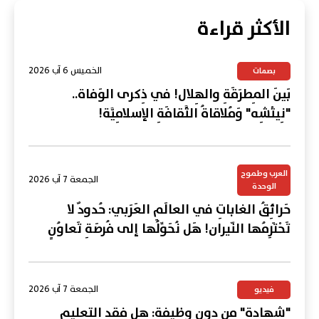
الأكثر قراءة
الخميس 6 آب 2026
بصمات
بَينَ المِطرَقَةِ والهِلال! في ذِكرى الوَفاة..
"نِيتْشِه" وَمُلاقاةُ الثَّقافَةِ الإسلامِيَّة!
العرب وطموح
الجمعة 7 آب 2026
الوحدة
حَرائِقُ الغاباتِ في العالَمِ العَرَبي: حُدودٌ لا
تَحْتَرِمُها النّيران! هَل نُحَوِّلُها إلى فُرصَةِ تَعاوُنٍ
عَرَبي؟
الجمعة 7 آب 2026
فيديو
"شهادة" من دون وظيفة: هل فقد التعليم