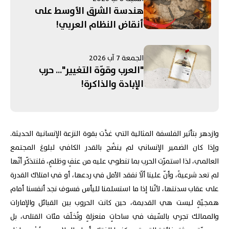
هندسة الشرق الأوسط على
أنقاض النظام العربي!
الجمعة 7 آب 2026
"العرب وقوّة التغيير"... حرب
الإبادة والذاكرة!
وازدهر بتأثير الفلسفة المثالية التي غذَّت بقوة النزعة الإنسانية الحديثة.
وإذا كان الضمير الإنساني لم ينضُج بالقدر الكافي لبلوغ المجتمع
العالمي،
لذا استمرّت الحرب بما تنطوي عليه من عنفٍ وظلمٍ، فلنتذكّر أنّها
لم تعد شرعيةً، وأنّ علينا ألّا نفقد الأمل في ردعها، أو في امتلاك القدرة
على عقاب سدنتها، لأنّنا إذا ما استسلمنا لليأس فسوف نجد أنفسنا أمام
همجيّةٍ ليست هي القديمة، حين كانت الحروب بين القبائل والإمارات
والممالك تجري بالسّيف في ساحاتٍ منعزلةٍ وتُخلّف مئات القتلى، بل