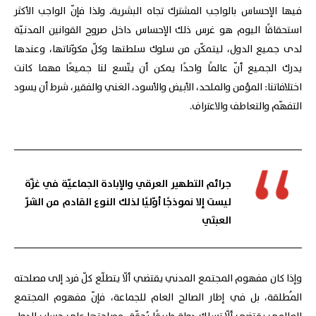
فيها الإحساس بالواجب المشترك تجاه البشرية
.
ولذا فإنّ الواجب الأكثر
استحقاقًا اليوم هو غرس ذلك الإحساس داخل صروح القوانين المدنيّة
لدى جميع الدول، ليتمكّن من سلوك سلطتها وكلّ مكوّناتها، وعندها
يدرك الجميع أنّ عالمًا واحدًا يمكن أن يتّسع لنا جميعًا مهما كانت
اختلافاتنا: المؤمن والملحد، الأبيض والأسود، الغني والفقير، شرط أن يسود
التفهّم والتعاطف والاعتراف.
جرائم التطهير العرقي والإبادة الجماعيّة في غزّة
ليست إلا نموذجًا أوّليًا لذلك النوع القادم من الشرّ
العبثي
وإذا كان مفهوم المجتمع المدني يقتضي ألّا يتطلّع كلّ فرد إلى مصلحته
المُطلقة، بل في إطار الصالح العام للجماعة، فإنّ مفهوم المجتمع