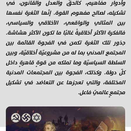
وأدوار مفاهيم، كالحقّ والعدل والقانون، في
تشكيله، لصالح مفهوم القوة. إنّها الثغرة نفسها
بين المثالي والواقعي، الأخلاقي والسياسي،
فالفكرة الأكثر أخلاقيةً غالبًا ما تكون الأكثر هشاشة.
جذور تلك الثغرة تكمن في الفجوة القائمة بين
المجتمع المدني بما له من مشروعيّة أخلاقيّة، وبين
السلطة السياسيّة وما تملكه من قوةٍ قاهرةٍ داخل
كلّ دولة. وكذلك، الفجوة بين المجتمعات المدنية
المختلفة، والتي تعجزها عن التعاضد في تشكيل
مجتمعٍ عالميّ فاعل.