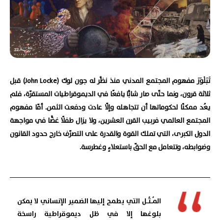
تَبَلْوَرَ مفهوم المجتمع المدني منذ نظَّر له جون لوك (John Locke) قبل
ثلاثة قرون، ونما حتّى صار شابًّا يافعًا في الديموقراطيات المستقرّة، فلم
يعُد ممكنًا لحكوماتها أن تتجاهله وإلّا عادت ودفعت الثمن. أمّا مفهوم
المجتمع العالمي فربيب القرن العشرين، ولا يزال طفلًا غضًّا في مواجهة
الدول الكبرى، التي تملك القوة والقدرة على التصرّف خارج حدود القانون
وضوابطه، وتتعامل مع الحقّ باستعلاءٍ وغطرسة.
المُـثُـل التي يطمح إليها الضمير الإنساني لا يمكن
بلوغها إلا في ظل ديموقراطية راسخة