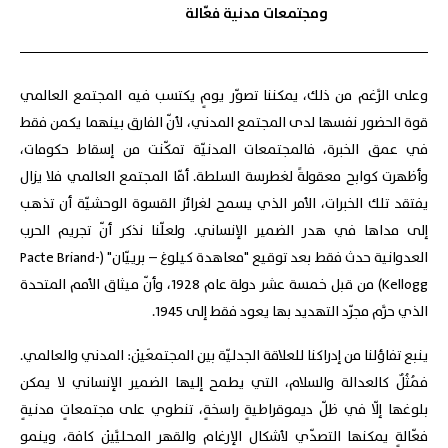
ومجتمعات مدنية فعّالة
وعلى الرَّغم من ذلك، يمكننا تصوّر يومٍ يكتسب فيه المجتمع العالمي
قوة الحضور نفسها لدى المجتمع المدني، لأنّ الفارق بينهما يكمن فقط
في عمق الخبرة، فالمجتمعات المدنيّة تمكّنت من إسقاط حكومات،
وأظهرت كوابح معقولةً لغطرسة السلطة. أمّا المجتمع العالمي فلا يزال
يفتقد تلك الخبرات، الأمر الذي يسمح لغرائز القسوة الوحشيّة أن تذهب
إلى مداها في هدر الضمير الإنساني. ولعلّنا نذكر أنّ تجريم الحرب
العدوانية حدث فقط بعد توقيع "معاهدة كيلوغ – برييّان" (Pacte Briand-
Kellogg) من قبل خمسة عشر دولة عام 1928، وأنّ ميثاق الأمم المتحدة
الذي حرَّم مجرّد التهديد بها يعود فقط إلى 1945.
ينبع تفاؤلنا من إدراكنا للعلاقة الجدليّة بين المجتمعَيْن: المدني والعالمي.
فمُثُلٌ كالعدالة والسلام، التي يطمح إليها الضمير الإنساني لا يمكن
بلوغها إلّا في ظلّ ديموقراطيةٍ راسخةٍ، تنطوي على مجتمعاتٍ مدنيةٍ
فعّالةٍ يمكنها التصدّي لأشكال الإرغام والقهر المحليَّيْن كافة، وينمو