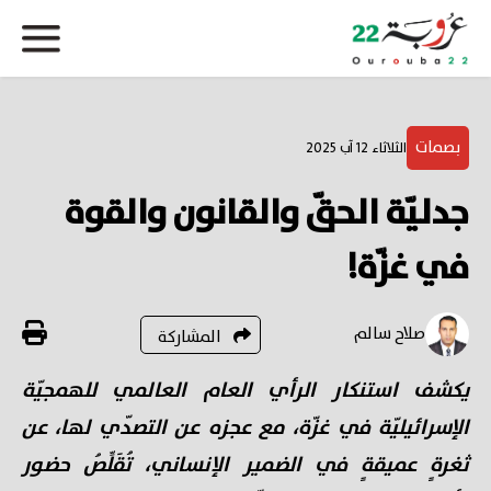
بصمات
الثلاثاء 12 آب 2025
جدليّة الحقّ والقانون والقوة
في غزّة!
صلاح سالم
المشاركة
يكشف استنكار الرأي العام العالمي للهمجيّة
الإسرائيليّة في غزّة، مع عجزه عن التصدّي لها، عن
ثغرةٍ عميقةٍ في الضمير الإنساني، تُقَلِّصُ حضور