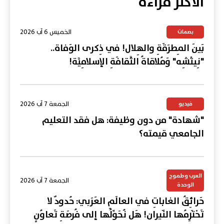
الأكثر قراءة
الخميس 6 آب 2026
بصمات
بَينَ المِطرَقَةِ والهِلال! في ذِكرى الوَفاة..
"نِيتْشِه" وَمُلاقاةُ الثَّقافَةِ الإسلامِيَّة!
الجمعة 7 آب 2026
فيديو
"شهادة" من دون وظيفة: هل فقد التعليم
الجامعي قيمته؟
العرب وطموح
الجمعة 7 آب 2026
الوحدة
حَرائِقُ الغاباتِ في العالَمِ العَرَبي: حُدودٌ لا
تَحْتَرِمُها النّيران! هَل نُحَوِّلُها إلى فُرصَةِ تَعاوُنٍ