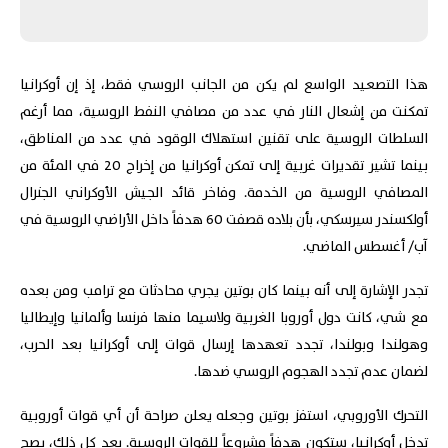
هذا التصعيد الواسع لم يكن من الجانب الروسي فقط، إذ إن أوكرانيا
تمكنت من إشعال النار في عدد من مصافي النفط الروسية، مما أرغم
السلطات الروسية على تقنين استهلاك الوقود في عدد من المناطق،
بينما تشير تقديرات غربية إلى تمكن أوكرانيا من إخراج 20 في المئة من
المصافي الروسية من الخدمة. وفاخر قائد الجيش الأوكراني الجنرال
أولكسندر سيرسكي، بأن بلاده قصفت 60 هدفاً داخل الأراضي الروسية في
آب/ أغسطس الماضي.
تجدر الإشارة إلى أنه بينما كان بوتين يجري محادثات مع ترامب ومن بعده
مع شي، كانت دول أوروبا الغربية ولاسيما منها فرنسا وألمانيا وإيطاليا
وهولندا وبولندا، تجدد تعهدها إرسال قوات إلى أوكرانيا بعد الحرب،
لضمان عدم تجدد الهجوم الروسي ضدها.
التحرك الأوروبي، استفز بوتين وجعله يعلن صراحة أن أي قوات أوروبية
تدخل أوكرانيا، ستكون هدفاً مشروعاً للقوات الروسية. بعد كل ذلك، يصح