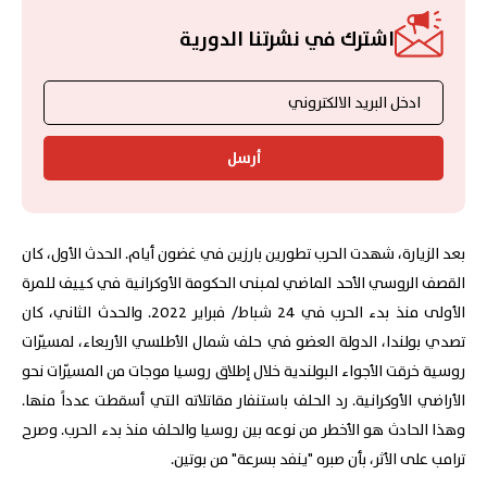
اشترك في نشرتنا الدورية
أرسل
بعد الزيارة، شهدت الحرب تطورين بارزين في غضون أيام. الحدث الأول، كان
القصف الروسي الأحد الماضي لمبنى الحكومة الأوكرانية في كييف للمرة
الأولى منذ بدء الحرب في 24 شباط/ فبراير 2022. والحدث الثاني، كان
تصدي بولندا، الدولة العضو في حلف شمال الأطلسي الأربعاء، لمسيّرات
روسية خرقت الأجواء البولندية خلال إطلاق روسيا موجات من المسيّرات نحو
الأراضي الأوكرانية. رد الحلف باستنفار مقاتلاته التي أسقطت عدداً منها.
وهذا الحادث هو الأخطر من نوعه بين روسيا والحلف منذ بدء الحرب. وصرح
ترامب على الأثر، بأن صبره "ينفد بسرعة" من بوتين.