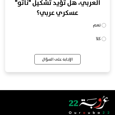
العربي، هل تؤيد تشكيل "ناتو"
عسكري عربي؟
نعم
كلا
الإجابة على السؤال