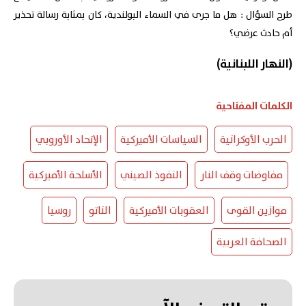
طرح السؤال : هل ما جرى في السماء البولندية، كان بمثابة رسالة تحذير
أم حادث عرضي؟
(النهار اللبنانية)
الكلمات المفتاحية
الحرب الأوكرانية
السياسات الأميركية
الإتحاد الأوروبي
مفاوضات وقف النار
النفوذ الصيني
الأسلحة الأميركية
موازين القوى
العقوبات الأميركية
الناتو
روسيا
الصحافة العربية