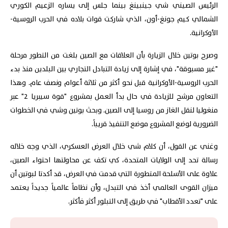
الرئيس الصيني شي جينبينغ بينما جلس إلى يساره الزعيم الكوري
الشمالي كيم جونغ-أون، الذي شاركت قوات بلاده في الحرب الروسية-
الأوكرانية.
وصرح بوتين خلال الزيارة بأن العلاقات مع الصين بلغت من التطور مرحلة
"غير مسبوقة"، في إشارة إلى زيادة التبادل التجاري بين البلدين منذ بدء
الحرب الروسية-الأوكرانية قبل نحو أكثر من ثلاثة أعوام ونصف عام. وهذا
التعاون مرشح للزيادة في حال بدأ العمل بمشروع "قوة سيبريا 2" عبر
منغوليا لنقل الغاز من روسيا إلى الصين. وبحث بوتين وشي في الخطوات
الضرورية لوضع المشروع موضع التنفيذ قريباً.
وغني عن القول، أن كلام شي خلال العرض العسكري، الذي وجه خلاله
رسالة تحد إلى الولايات المتحدة، كي تكف عن محاولتها احتواء الصين،
علاوة على الأسلحة المتطورة التي قدمت في العرض، قد أكدتا لبوتين أن
ميزان القوى العالمي أخذ في التبدل، وأن نظاماً عالمياً جديداً يعتمد
على "تعدد الأقطاب" في طريق إلى التبلور أكثر فأكثر.