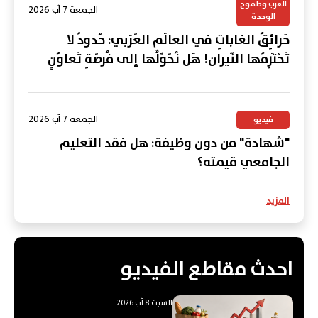
العرب وطموح
الجمعة 7 آب 2026
الوحدة
حَرائِقُ الغاباتِ في العالَمِ العَرَبي: حُدودٌ لا
تَحْتَرِمُها النّيران! هَل نُحَوِّلُها إلى فُرصَةِ تَعاوُنٍ
عَرَبي؟
الجمعة 7 آب 2026
فيديو
"شهادة" من دون وظيفة: هل فقد التعليم
الجامعي قيمته؟
المزيد
احدث مقاطع الفيديو
السبت 8 آب 2026