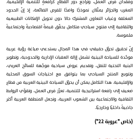
وفقدان فرص العمل، وتراجع دور القطاع كرافعةٍ للتنمية الإقليمية.
المغرب والجزائر يمثّلان نموذجًا واضحًا للفرص الضائعة، إذ إنّ الحدود
المغلقة وغياب التعاون المشترك حالا دون تحويل الإمكانات الطبيعية
والثقافية إلى منتوج سياحي متكامل يحقّق قيمةً اقتصاديةً واجتماعيةً
ملموسة.
إنّ تحقيق تحوّل حقيقي في هذا المجال يستدعي صياغة رؤية عربية
موحّدة للسياحة البينية تشمل إزالة العقبات الإدارية والحدودية، وتطوير
البنية التحتية للنقل، وتقديم عروض سياحية موجّهة للسائح العربي،
وتنويع المنتج السياحي بما يتوافق مع احتياجات السوق المحلية
والإقليمية. هذا التكامل يمكن أن يحوّل السياحة البينية العربية من قطاع
ضعيف إلى رافعة استراتيجية للتنمية، تعزّز فرص العمل، وتقوّي الروابط
الثقافية والاجتماعية بين الشعوب العربية، وتجعل المنطقة العربية أكثر
جاذبيةً داخليًا وخارجيّا.
(خاص "عروبة 22")