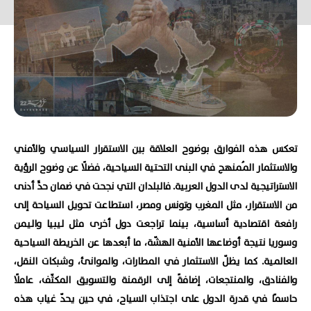
تعكس هذه الفوارق بوضوح العلاقة بين الاستقرار السياسي والأمني
والاستثمار المُمنهج في البنى التحتية السياحية، فضلًا عن وضوح الرؤية
الاستراتيجية لدى الدول العربية. فالبلدان التي نجحت في ضمان حدٍّ أدنى
من الاستقرار، مثل المغرب وتونس ومصر، استطاعت تحويل السياحة إلى
رافعة اقتصادية أساسية، بينما تراجعت دول أخرى مثل ليبيا واليمن
وسوريا نتيجة أوضاعها الأمنية الهشّة، ما أبعدها عن الخريطة السياحية
العالمية. كما يظلّ الاستثمار في المطارات، والموانئ، وشبكات النقل،
والفنادق، والمنتجعات، إضافةً إلى الرقمنة والتسويق المكثّف، عاملًا
حاسمًا في قدرة الدول على اجتذاب السياح، في حين يحدّ غياب هذه