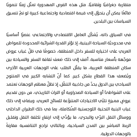
متقاربة جغرافيًا وثقافيّا. مثل هذه الفرص المهدورة تمثّل زمنًا تنمويًا
ضائعًا يمكن أن يتحوّل إلى قيمة اقتصادية واجتماعية كبيرة لو تمّ تنسيق
السياسات بين البلدين.
في السياق ذاته، يُشكّل العامل الاقتصادي والاجتماعي عنصرًا أساسيًا
في محدوديّة السياحة البينية، إذ تؤثر القدرة الشرائية المحدودة للمواطن
العربي على اختياره للسفر داخل المنطقة، خصوصًا في ظلّ غياب عروض
موجّهة بأسعار مناسبة. أضف إلى ذلك ضعف ثقافة السفر والسياحة بين
سكان المنطقة العربية، ما يقلّل الطلب على الوجهات العربية الأخرى
ويُضعف هذا القطاع بشكل كبير. كما أنّ التشابه الكبير في المنتوج
السياحي بين الدول يحدّ من جاذبية التنقّل، إذ تظلّ معظم الوجهات تعتمد
على الشواطئ أو السياحة الصحراوية أو التراث التاريخي، من دون تقديم
عروضٍ مميزةٍ تلبّي الاحتياجات المتنوّعة للسائح العربي. ويضاف إلى ذلك
غياب البنية التحتية اللوجستية المُتكاملة، بما في ذلك الطيران الداخلي
ووسائل النقل البرّي والبحري، ما يؤدّي إلى ارتفاع تكلفة النقل وتقليل
الربط المباشر بين المدن السياحية، وبالتالي تراجع التنافسية مقارنةً
بالوجهات الدولية.