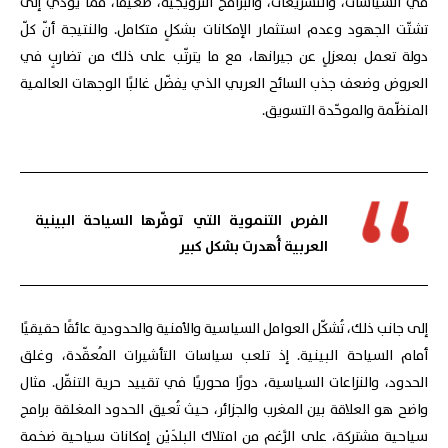
في السياسات، والتشريعات، والبرامج الترويجية، ضعيفًا، ممّا يؤدّي إلى
تشتّت الجهود وعدم استثمار الإمكانات بشكلٍ متكامل. والنتيجة أنّ كلّ
دولة تعمل بمعزلٍ عن جيرانها، مع ما يترتّب على ذلك من تضاربٍ في
العروض وضعف جذب السائح العربي الذي يفضّل غالبًا الوجهات العالمية
المنظّمة والموحّدة التسويق.
الفرص التنموية التي توفّرها السياحة البينية
العربية أُهدرت بشكل كبير
إلى جانب ذلك، تُشكّل العوامل السياسية والأمنية والحدودية عائقًا حقيقيًا
أمام السياحة البينية. إذ تلعب سياسات التأشيرات المُعقّدة، وغلق
الحدود، والنزاعات السياسية، دورًا محوريًا في تقييد حرية التنقّل. مثال
واضح هو العلاقة بين المغرب والجزائر، حيث تُعيق الحدود المغلقة برامج
سياحية مشتركة، على الرَّغم من امتلاك البلدَيْن إمكانات سياحية ضخمة