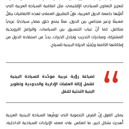
لتعزيز التعاون السياحي الإقليمي، مثل اتفاقية السياحة العربية التي
أقرّتها جامعة الدول العربية، فإنّ التطبيق العملي لهذه الاتفاقيات يظلّ
ضعيفًا وغير متجانسٍ بين الدول، ممّا يمنع خلق فضاءٍ سياحيّ عربيّ
متكامل. كما أنّ غياب التنسيق بين السياسات، والبرامج الترويجية
المشتركة، ومبادرات التدريب وتبادل الخبرات، يحدّ من استفادة الدول من
إمكاناتها الكامنة ويُقيّد الحركة البينية للسياح.
لصياغة رؤية عربية موحّدة للسياحة البينية
تشمل إزالة العقبات الإدارية والحدودية وتطوير
البنية التحتية للنقل
يمكن القول إنّ الفرص التنموية التي توفّرها السياحة البينية العربية
أُهدرت بشكل كبير، ما انعكس على ضعف الإيرادات السياحية الداخلية،