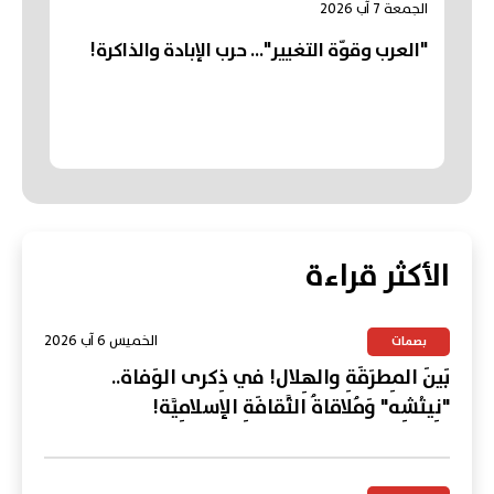
الجمعة 7 آب 2026
"العرب وقوّة التغيير"... حرب الإبادة والذاكرة!
الأكثر قراءة
الخميس 6 آب 2026
بصمات
بَينَ المِطرَقَةِ والهِلال! في ذِكرى الوَفاة..
"نِيتْشِه" وَمُلاقاةُ الثَّقافَةِ الإسلامِيَّة!