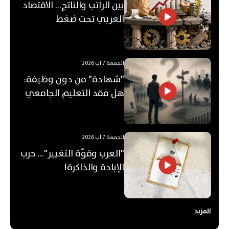
بين الراتب والناتج… الاقتصاد
العربي تحت ضغط
"الفجوة"!
الجمعة 7 آب 2026
"شهادة" من دون وظيفة:
هل فقد التعليم الجامعي
قيمته؟
الجمعة 7 آب 2026
"العرب وقوّة التغيير"... حرب
الإبادة والذاكرة!
المزيد