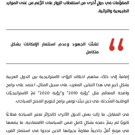
المقوّمات في دولٍ أخرى من استقطاب الزوار على الرَّغم من غنى الموارد
الطبيعية والتراثية.
تشتّت الجهود وعدم استثمار الإمكانات بشكل
متكامل
إضافةً إلى ذلك، ساهم اختلاف الرؤى الاستراتيجية بين الدول العربية
بشكلٍ كبيرٍ في هذا التباين. المغرب، على سبيل المثال، اعتمد على برامج
واضحة المعالم مثل "رؤية 2010" و"رؤية 2020" ثمّ الاستراتيجيّات
الوطنية المُحدثة، في حين تبنّت تونس برامج لتنويع المنتج السياحي.
في المقابل، ما زالت بعض الدول الأخرى كالجزائر تعتبر السياحة قطاعًا
ثانويًا لم يتمّ دمجه بشكلٍ كاملٍ ضمن السياسات الاقتصادية، ما يضعها
في مرتبةٍ أقلّ جاذبيةً مقارنةً بجيرانها الذين نجحوا في استثمار القرب