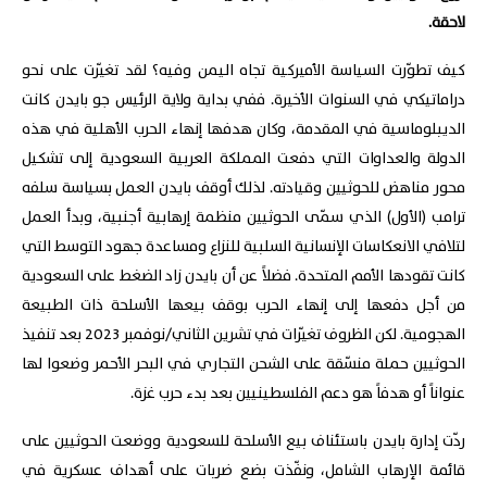
لاحقة.
كيف تطوّرت السياسة الأميركية تجاه اليمن وفيه؟ لقد تغيّرت على نحو
دراماتيكي في السنوات الأخيرة. ففي بداية ولاية الرئيس جو بايدن كانت
الديبلوماسية في المقدمة، وكان هدفها إنهاء الحرب الأهلية في هذه
الدولة والعداوات التي دفعت المملكة العربية السعودية إلى تشكيل
محور مناهض للحوثيين وقيادته. لذلك أوقف بايدن العمل بسياسة سلفه
ترامب (الأول) الذي سمّى الحوثيين منظمة إرهابية أجنبية، وبدأ العمل
لتلافي الانعكاسات الإنسانية السلبية للنزاع ومساعدة جهود التوسط التي
كانت تقودها الأمم المتحدة. فضلاً عن أن بايدن زاد الضغط على السعودية
من أجل دفعها إلى إنهاء الحرب بوقف بيعها الأسلحة ذات الطبيعة
الهجومية. لكن الظروف تغيّرات في تشرين الثاني/نوفمبر 2023 بعد تنفيذ
الحوثيين حملة منسّقة على الشحن التجاري في البحر الأحمر وضعوا لها
عنواناً أو هدفاً هو دعم الفلسطينيين بعد بدء حرب غزة.
ردّت إدارة بايدن باستئناف بيع الأسلحة للسعودية ووضعت الحوثيين على
قائمة الإرهاب الشامل، ونفّذت بضع ضربات على أهداف عسكرية في