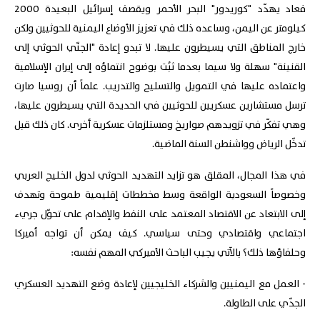
فعاد يهدّد "كوريدور" البحر الأحمر ويقصف إسرائيل البعيدة 2000
كيلومتر عن اليمن، وساعده ذلك في تعزيز الأوضاع اليمنية للحوثيين ولكن
خارج المناطق التي يسيطرون عليها. لا تبدو إعادة "الجنّي الحوثي إلى
القنينة" سهلة ولا سيما بعدما ثبُت بوضوح انتماؤه إلى إيران الإسلامية
واعتماده عليها في التمويل والتسليح والتدريب. علماً أن روسيا صارت
ترسل مستشارين عسكريين للحوثيين في الحديدة التي يسيطرون عليها،
وهي تفكّر في تزويدهم صواريخ ومستلزمات عسكرية أخرى. كان ذلك قبل
تدخّل الرياض وواشنطن السنة الماضية.
في هذا المجال، المقلق هو تزايد التهديد الحوثي لدول الخليج العربي
وخصوصاً السعودية الواقعة وسط مخططات إقليمية طموحة وتهدف
إلى الابتعاد عن الاقتصاد المعتمد على النفط والإقدام على تحوّل جريء
اجتماعي واقتصادي وحتى سياسي. كيف يمكن أن تواجه أميركا
وحلفاؤها ذلك؟ بالآتي يجيب الباحث الأميركي المهم نفسه:
- العمل مع اليمنيين والشركاء الخليجيين لإعادة وضع التهديد العسكري
الجدّي على الطاولة.