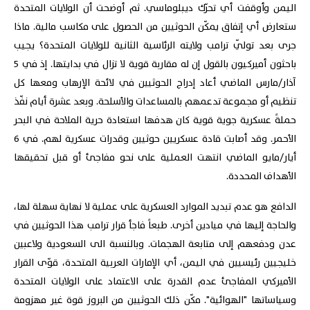
اليمن وأوقفت أي تحرّك ديبلوماسي. ثم أوضحت أن الولايات المتحدة
ستعارض أي إتفاق يمكّن الحوثيين من الحصول على مكاسب مالية. ماذا
جرى بعد تولّي ترامب ولايته الرئاسية الثانية للولايات المتحدة؟ يجيب
باحثون أميركيون بالقول إن له مقاربة قوية لا تزال في بدايتها. إذ في 5
آذار/مارس الماضي أعاد إدراج الحوثيين في لائحة الإرهاب ومعها كل
تنظيم أو مجموعة تدعمهم بالمساعدات والأسلحة. وبعد عشرة أيام نفّذ
حملةً عسكرية جوية قوية كان هدفها استعادة حرية الملاحة في البحر
الأحمر. وقد أصابت قادة عسكريين حوثيين وقدرات عسكرية لهم. في 6
أيار/مايو الماضي انتهت العملية على نحو مفاجئ أو قبل تحقيقها
الأهداف المحددة.
الدافع هو عدم تبديد الموارد العسكرية على عملية لا نهاية سهلة لها،
والحاجة إليها في ميادين أخرى. طبعاً فاجأ قرار ترامب هذا الحوثيين في
عدن ودفعهم إلى متابعة الهجمات. وبالنسبة الى السعودية ولاعبين
خليجيين رئيسيين في اليمن، أي الإمارات العربية المتحدة، قوّى القرار
الأميركي المفاجئ عدم القدرة على الاعتماد على الولايات المتحدة
وسياساتها "الهوائية". مكّن ذلك الحوثيين من البروز قوة غير مهزومة