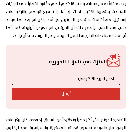
رغم ما تلقّوه من ضربات. واعتبر قادتهم أنهم حقّقوا انتصاراً على الولايات
المتحدة. وشعروا بالارتياح لذلك، إذ أعادوا تجميع قواهم والتركيز على
إسرائيل. طبعاً تابعت واشنطن الحوثيين عن بُعد ولكن لم يعد لها موفد
خاص في اليمن. وأظهر ذلك أن الحوثيين لم يعودوا أولوية. كما أنها
أوقفت المساعدات الخارجية لليمن الحوثي وغير الحوثي في آن واحد.
اشترك في نشرتنا الدورية
أرسل
التهديد الحوثي الآن أكثر خطراً وتعقيداً من السابق. إذ بعدما كان يركّز على
اليمن صار طموحه توسيع قدراته العسكرية والسياسية في الإقليم.