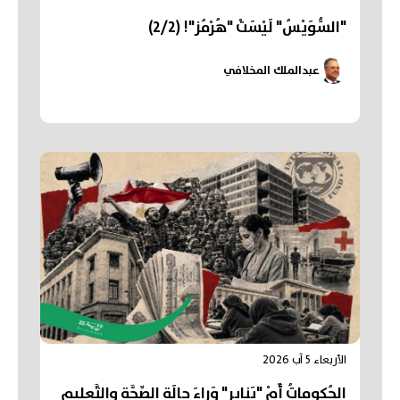
"السُّوَيْسُ" لَيْسَتْ "هُرْمُز"! (2/2)
عبدالملك المخلافي
الأربعاء 5 آب 2026
الحُكوماتُ أَمْ "يَنايِر" وَراءَ حالَةِ الصِّحَّةِ والتَّعليمِ