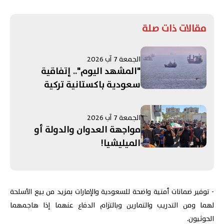
مقالات ذات صلة
الجمعة 7 آب 2026
"المشهد اليوم".. إتفاقية
سعودية باكستانية تركية
لـ"الدفاع المشترك"! الحرب على
إيران تستنزف مخزون الأسلحة
الجمعة 7 آب 2026
الأميركية.. ومفاوضات روما
مواجهة العدوان والدولة أو
تنتهي بلا "نتائج حاسمة"
الميليشيا!
- توفير ضمانات أمنية واضحة للسعودية والإمارات بمزيد من بيع الأسلحة
لهما ومن التدريب والتمارين وبالتزام الدفاع عنهما إذا هاجمهما
الحوثيون.