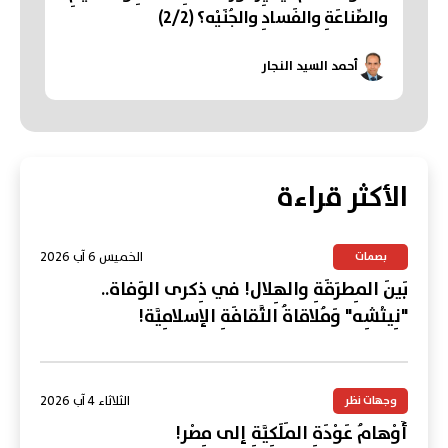
والصِّناعَةِ والفَسادِ والجُنَيْه؟ (2/2)
أحمد السيد النجار
الأكثر قراءة
الخميس 6 آب 2026
بصمات
بَينَ المِطرَقَةِ والهِلال! في ذِكرى الوَفاة..
"نِيتْشِه" وَمُلاقاةُ الثَّقافَةِ الإسلامِيَّة!
الثلاثاء 4 آب 2026
وجهات نظر
أَوْهامُ عَوْدَةِ المَلَكِيَّةِ إلى مِصْر!