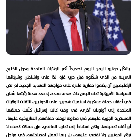
يشكّل حوثيو اليمن اليوم تهديداً أكبر للولايات المتحدة ودول الخليج
العربية من الذي شكّلوه قبل حرب غزة. لذا على واشنطن وشركائها
الإقليميين أن يضعوا مقاربة قادرة على مواجهة التهديد الجديد. لم تكن
السياسة الأميركية تجاه اليمن ذات هدف محدد، إذ بعد هدنة رتّبتها عُمان
في أعقاب حملة عسكرية استمرت شهرين على الحوثيين، انتقلت الولايات
المتحدة إلى أولويات أخرى، في وقت كانت إسرائيل كثّفت حملاتها
العسكرية الجوية عليهم في محاولة لوقف حملاتهم الصاروخية عليها،
أو أقله تخفيفها. ولكن استناداً إلى تجارب الماضي، فإن حملات كهذه لا
تروّع الحوثيين ولا تقضي عليهم، بل ربما تعمل لمصلحتهم في مراحل