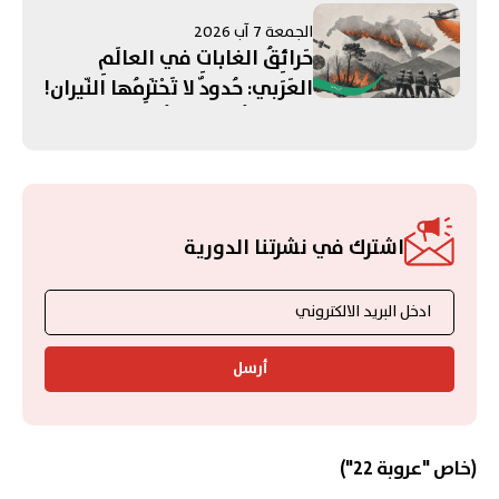
المُقبِلَة؟
الجمعة 7 آب 2026
حَرائِقُ الغاباتِ في العالَمِ
العَرَبي: حُدودٌ لا تَحْتَرِمُها النّيران!
هَل نُحَوِّلُها إلى فُرصَةِ تَعاوُنٍ
عَرَبي؟
اشترك في نشرتنا الدورية
أرسل
(خاص "عروبة 22")