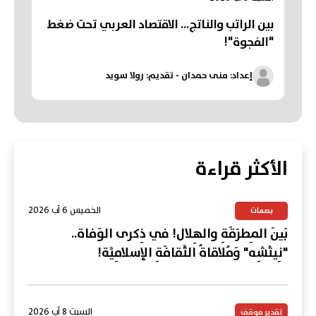
بين الراتب والناتج… الاقتصاد العربي تحت ضغط
"الفجوة"!
إعداد: منى حمدان - تقديم: رولا سويد
الأكثر قراءة
الخميس 6 آب 2026
بصمات
بَينَ المِطرَقَةِ والهِلال! في ذِكرى الوَفاة..
"نِيتْشِه" وَمُلاقاةُ الثَّقافَةِ الإسلامِيَّة!
السبت 8 آب 2026
تقدير موقف