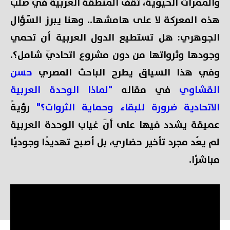
والممرات الحيويّة، تقف المنطقة العربية في صُلب
هذه المعركة لا على هامشها.. وهنا يبرز السّؤال
الجوهري: هل تستطيع الدول العربية أن تحمي
وجودها وثرواتها من دون مشروع اتحاديّ شامل؟.
وفي هذا السياق يطرح الباحث المصري
حسن
القشاوي
في مقاله
"لماذا الوحدة العربية
الاتحادية ضرورة للبقاء وحماية الثروات؟"
رؤيةً
عميقة يشدد فيها على أنّ غياب الوحدة العربية
لم يعُد مجرد تأخير حضاري، بل أصبح تهديدًا وجوديًا
مباشرًا.