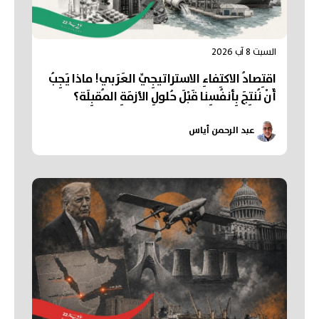
السبت 8 آب 2026
اقتِصادُ الاكتِفاءِ الاستراتيجِيِّ العَرَبي! ماذا يَجِبُ
أَنْ نُنتِجَ بِأنفُسِنا قَبْلَ حُلولِ الأزمَةِ المُقبِلَة؟
عبد الرحمن أياس