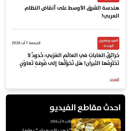
هندسة الشرق الأوسط على أنقاض النظام
العربي!
العرب وطموح
الجمعة 7 آب 2026
الوحدة
حَرائِقُ الغاباتِ في العالَمِ العَرَبي: حُدودٌ لا
تَحْتَرِمُها النّيران! هَل نُحَوِّلُها إلى فُرصَةِ تَعاوُنٍ
عَرَبي؟
المزيد
احدث مقاطع الفيديو
الأحد 9 آب 2026
"ذهب السودان" يواصل