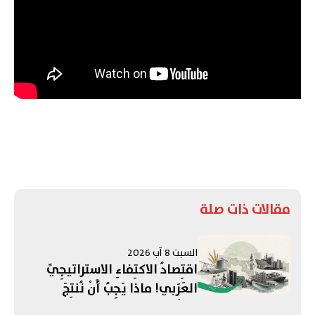
مقالات ذات صلة
السبت 8 آب 2026
اقتِصادُ الاكتِفاءِ الاستراتيجِيِّ
العَرَبي! ماذا يَجِبُ أَنْ نُنتِجَ
بِأنفُسِنا قَبْلَ حُلولِ الأزمَةِ