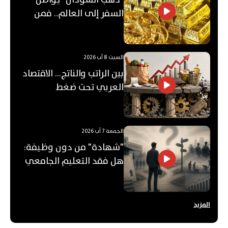
السفر إلى العالم.. فمن
يشتريه؟
السبت 8 آب 2026
بين الراتب والناتج… الاقتصاد
العربي تحت ضغط
"الفجوة"!
الجمعة 7 آب 2026
"شهادة" من دون وظيفة:
هل فقد التعليم الجامعي
قيمته؟
المزيد