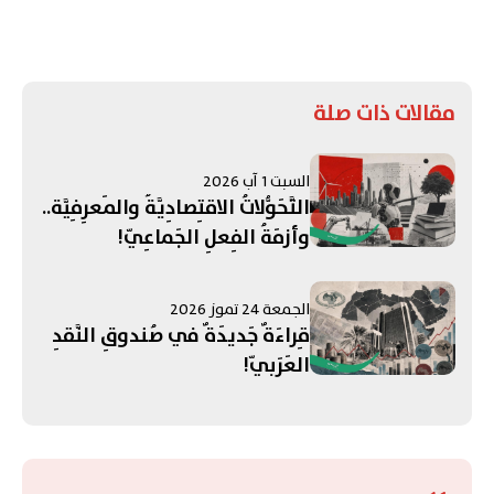
مقالات ذات صلة
السبت 1 آب 2026
التَّحَوُّلاتُ الاقتِصادِيَّةُ والمَعرِفِيَّة..
وأزمَةُ الفِعلِ الجَماعِيّ!
الجمعة 24 تموز 2026
قِراءَةٌ جَديدَةٌ في صُندوقِ النَّقدِ
العَرَبيّ!