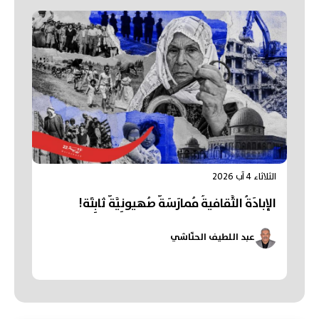
الثلاثاء 4 آب 2026
الإبادَةُ الثَّقافيةُ مُمارَسَةٌ صُهيونِيَّةٌ ثابِتَة!
عبد اللطيف الحنّاشي