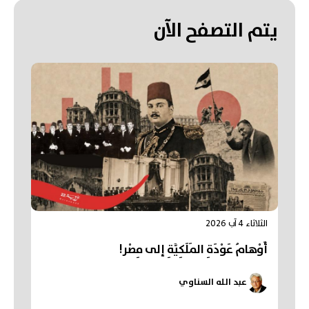
يتم التصفح الآن
الثلاثاء 4 آب 2026
أَوْهامُ عَوْدَةِ المَلَكِيَّةِ إلى مِصْر!
عبد الله السناوي