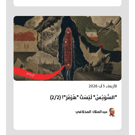
الأربعاء 5 آب 2026
"السُّوَيْسُ" لَيْسَتْ "هُرْمُز"! (2/2)
عبدالملك المخلافي