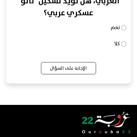
العربي، هل تؤيد تشكيل "ناتو"
عسكري عربي؟
نعم
كلا
الإجابة على السؤال