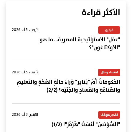
الأكثر قراءة
الأربعاء 5 آب 2026
فيديو
"عقل" الاستراتيجية المصرية... ما هو
"الأوكتاغون"؟
الأربعاء 5 آب 2026
اقتصاد ومال
الحُكوماتُ أَمْ "يَنايِر" وَراءَ حالَةِ الصِّحَّةِ والتَّعليمِ
والصِّناعَةِ والفَسادِ والجُنَيْه؟ (2/2)
الاثنين 3 آب 2026
تقدير موقف
"السُّوَيْسُ" لَيْسَتْ "هُرْمُز"! (1/2)