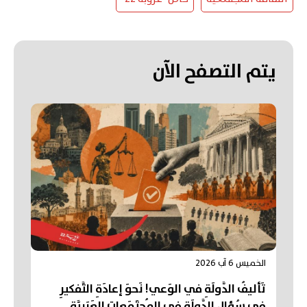
يتم التصفح الآن
الخميس 6 آب 2026
تَأليفُ الدَّولَةِ في الوَعي! نَحوَ إعادَةِ التَّفكيرِ
في سُؤالِ الدَّولَةِ في المُجتَمَعاتِ العَرَبِيَّة