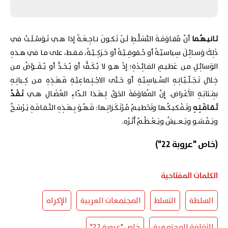
ثـانيـهُـما
أنَّ مُقـاوَمَـةَ التَّسَلُّـطِ لَـنْ تَـكـونَ نـاجِـعَـةً إذا هـي تَـوَسَّـلَـتْ في
ذَلِكَ وَسـائِـلَ سِياسيّـةً أو حُـقوقِـيَّـةً أو حَـرَكِـيَّـةً، فـقـط، على مـا في هـذهِ
الوَسائِـلِ مـن عَظيـمِ الفـائِـدَةِ؛ إذْ هـو لا يُـكَـفُّ أو يُـحَـدُّ أو يُـقَــوَّضُ مـن
خِـلالِ تَـجَـلّـيّـاتِـهِ السِّـياسِيّـةِ أو حَـتَّى الاجْـتِـماعِيَّـةِ فَـهَـذِهِ مـن كِـيانِـهِ
بِمَـثابَـةِ الأَعْـراض. إِنَّ المُقاوَمَةَ الحَقَّ لِـهَـذا الـدّاءِ العُضَـالِ هـي
نَـقْـدُ
ثَـقـافَـتِـهِ
وتَـفْـكيـكُـها وتَحْطيـمُ مُـرْتَـكَـزاتِـها: فَـهُـوَ بِـهَـذِهِ الثَّـقـافَـةِ يَـرْسَـخُ
ويَـفْـشـو ويَـعـيشُ ويَـعْـظُـمُ أَثَـرُه.
(خاص "عروبة 22")
الكلمات المفتاحية
السلطة
التسلط
المجتمعات العربية
الإكراه
الثقافة المجتمعية
خاص "عروبة 22"