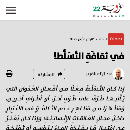
بصمات
الثلاثاء 2 كانون الأول 2025
في ثقافَةِ التَّسَلُّط!
عبد الإله بلقزيز
المشاركة
إِذا كـانَ التَّـسَلُّـطُ فِـعْـلًا مـن أَفْـعـالِ العُـدْوانِ التي
يَـأْتيـهـا طَـرَفٌ على طَـرَفٍ آخَـرَ، أو أَطْـرافٍ آخَـريـنَ،
وَمَظْـهَـرًا مـن مَظـاهِـرِ عَـدَمِ التَّـكافُــؤِ في الاعْـتِبارِ
داخِـلَ مَجـالِ العَـلاقـاتِ الإِنْـسانِـيَّـةِ؛ وإذا كـان يُعَـبِّـرُ
عـن امْتِـيـازٍ مّـا يَـمْـنَـحُهُ المَـرْءُ لِـنَـفْسـِهِ أو تَـمْنَـحُـهُ