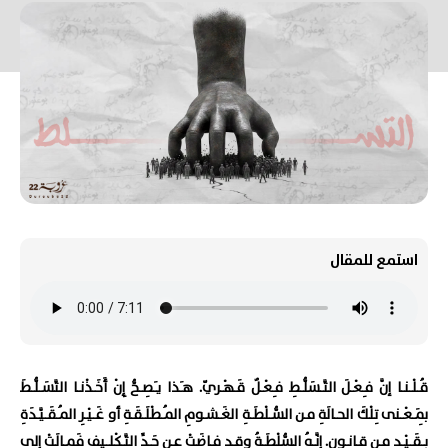
استمع للمقال
قُـلْـنـا إنَّ فـِعْـلَ التَّـسَلُّـطِ فـِعْـلٌ قَـهْـريّ. هـَذا يـَصِـحُّ إِنْ أَخَـذْنـا التَّسَـلُّـطَ
بِمَـعْـنى تِلْكَ الحـالَةِ مـن السُّـلْطَـةِ الغَـشـومِ المُـطْلَـقَـةِ أو غَـيْـرِ المُـقَـيَّـدَةِ
بِـقَـيْـدٍ مـن قـانـون. إِنَّـهُ السُّلْطَـةُ وقـد فـاضَتْ عـن حَـدِّ التَّـكْلـيفِ فَمـالَتْ إلى