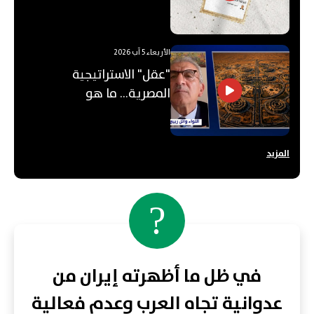
الأربعاء 5 آب 2026
"عقل" الاستراتيجية
المصرية... ما هو
"الأوكتاغون"؟
المزيد
?
في ظل ما أظهرته إيران من
عدوانية تجاه العرب وعدم فعالية