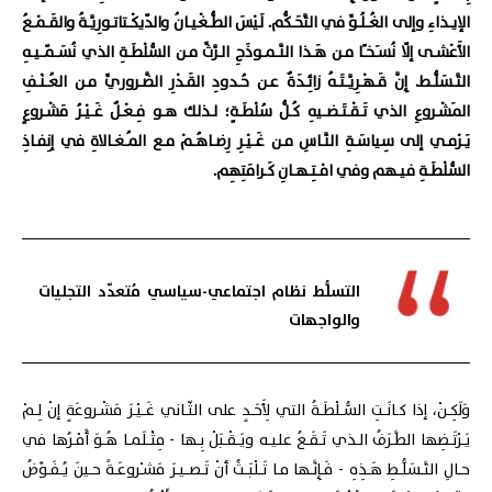
الإيـذاءِ وإلى الغُـلُـوِّ في التَّحَـكُّم. لَيْسَ الطُّـغْيـانُ والدّيكْـتاتـورِيَّـةُ والقَـمْـعُ
الأَعْشـى إلّا نُسـَخـًا مـن هَـذا النَّـمـوذَجِ الـرَّثِّ مـن السُّلْطَـةِ الذي نُسَـمّـيـهِ
التَّـسَلُّـط. إِنَّ قَـهْـرِيَّـتَـهُ زائِـدَةٌ عـن حُـدودِ القَـدْرِ الضَّـروريِّ مـن العُـنْـفِ
المَشْـروعِ الذي تَـقْـتَـضـيهِ كُـلُّ سُلْطَـةٍ؛ لـذلك هـو فِـعْـلٌ غَـيْـرُ مَشْـروعٍ
يَـرْمـي إلى سِياسَـةِ النَّـاسِ مـن غَـيْـرِ رِضـاهُـمْ مـع المُـغـالاةِ في إنِفـاذِ
السُّلْطَـةِ فيـهم وفي امْـتِـهـانِ كَـرامَتِهِم.
التسلُّط نظام اجتماعي-سياسي مُتعدّد التجليات
والواجهات
وَلَكِـنْ، إذا كـانَـتِ السُّـلْطَـةُ التي لِأَحَـدٍ على الثّـاني غَـيْـرَ مَشْـروعَةٍ إنْ لِـمْ
يَـرْتَـضِها الطَّـرَفُ الـذي تَـقَـعُ عليـه ويَـقْـبَلْ بِـها - مِثْـلَمـا هُـوَ أَمْـرُها في
حـالِ التَّـسَلُّـطِ هَـذِهِ - فَـإِنَّـها مـا تَـلْبَـثُ أنْ تَـصـيـرَ مَشـْروعَـةً حـينَ يُـفَـوِّضُ