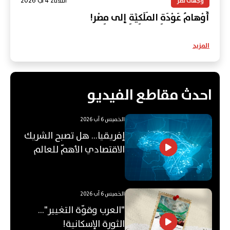
الثلاثاء 4 آب 2026
وجهات نظر
أَوْهامُ عَوْدَةِ المَلَكِيَّةِ إلى مِصْر!
المزيد
احدث مقاطع الفيديو
الخميس 6 آب 2026
إفريقيا... هل تصبح الشريك
الاقتصادي الأهمّ للعالم
العربي؟
الخميس 6 آب 2026
"العرب وقوّة التغيير"...
الثورة الإسكانية!