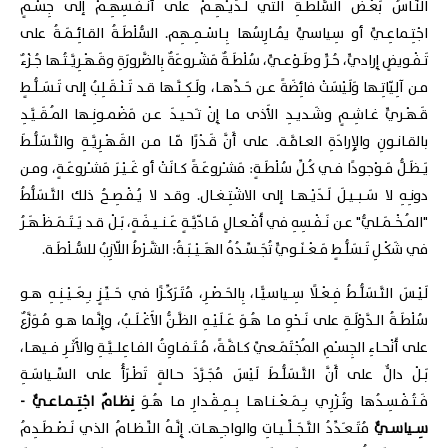
النّـاسُ بَعْـضَ السُّلْطَـةِ التي لَـدَيـْهِـمْ على أَنْـفُـسِهِـمْ إلى جِسْـمٍ
اجْتِـماعِـيٍّ أو سِياسيٍّ يُمـارِسُها بِـاسْـمِـهِم. السُّلْطَـةُ القـائِـمَـةُ على
تَـفْـويضٍ إِراديٍّ، حُـرٍّ وطَـوْعـيٍّ، سُلْطَـةٌ مَشْـروعَةٌ بِالضَّرورَةِ وقَـهْـرِيَّـتُـها جُـزْءٌ
مـن آلِيّاتِـها وَلَيْسَتْ فائِضَةً عـن حَـدِّهـا، ولَـكِـنَّـها قـد تَـنْـقَـلِبُ إلى تَـسَـلُّـطٍ
قَـهْـريٍّ غـاشِـمٍ وشَـديـدِ الأَذى مـا إِنْ تـَحيـدَ عـن مَضْمـونِـها المُـقَـيَّـدِ
بالقـانـونِ والإِرادَةِ العـامَّـة. على أَنَّ قَـدْرًا مّـا مـن القَـهْـرِيَّـةِ والتَّـسَلُّـطَ
يَـظَـلُّ مَـوْجودًا فـي كُـلِّ سُلْطَـةٍ: مَشـْروعَـةً كـانَتْ أو غَـيْـرَ مَشـْروعَـةٍ، ومـن
دونـِهِ لا سَـبـيـلَ لَـدَيْـهـا إلى الاشْتِـغـال. وقـد لا يُـفْـصِـحُ ذلك التَّـسَلُّطُ
"المُـخْـمَـليُّ" عـن نَـفْـسِهِ في أَفْـعـالٍ مَـادّيَّـةٍ عَـنـيـفَـةٍ، بَـلْ قـد يَـتَـمَـظْـهَـرُ
في شَكْـلِ تَـسَلُّـطٍ مَـعْـنَـويٍّ تُجَـسِّـدُهُ الهَـيْـبَـةُ: الشَّـرْطُ اللّازِبُ للسُّـلْطَـة.
لَيْـسَ التَّـسَلُّـطُ فِـعْـلًا سِـياسيًّـا، بِالحَـصْـرِ، مُتَـرَكِّـزًا في حَـيِّـزٍ بـِعَـيْـنِـهِ هـو
سُلْطَـةُ الـدَّوْلَـةِ على نَـحْوِ مـا هُـوَ عَـلَيْـهِ الظَّـنُّ الأَغْـلَـبُ، وإِنَّـما هـو مُـوَزَّعٌ
على أَنْحـاءِ الجِسـْمِ المُجْتَمَـعيِّ كـافَّـةً، مُـتَـفـاوِتُ الفـاعِلـيَّـةِ والأَثَـرِ فـيهـا،
بَـلْ دالٌّ على أَنَّ التَّـسَلُّـطَ لَيْسَ مُجَـرَّدَ حـالةٍ تَطْـرَأُ على السِّـياسَـةِ
فَـتُـفْـسِـدُها وتُـزْرِي بـِمَـعْـنـاهـا بِـمِـقْـدارِ مـا هُـوَ
نِظـامٌ اجْتِـمـاعـيٌّ -
سِـياسـيٌّ
مُتَـعـَدِّدُ التَّـجَـلِّـيـاتِ والواجـِهـات. إِنَّـهُ النِّـظـامُ الذي نَـصْـطَـدِمُ