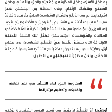
بِـهِ داخِـلَ الأُسْـرَةِ، وداخِـلَ المَـدْرَسَـةِ والجَمْـعِيَّـةِ والحِـزْبِ والنَّـقـابَـةِ، وداخِـلَ
المَصْـنَـعِ ومُنْـشَـآتِ الإِنْـتـاجِ، وفي العَـلاقَـةِ بين الجِـنْسَـيْـنِ نَظيـرَ
اصْـطِـدامِـنـا بِـهِ في الدَّوْلَـةِ والمَجـالِ السِّـياسـيِّ العـامِّ، بَـلْ نحـن لا نَـتَـرَدَّدُ
في الذَّهـابِ إلى أَبـْعَـدَ مـن التَّسْلـيـمِ بِجُـغْـرافِـيَّـتِـهِ الأَخْطَبـوطِـيَّـةِ هَـذِهِ:
إلى القَـوْلِ إِنَّ الاجْتِماعيَّ في هَـذا التَّـسَلُّـطِ (أيْ تَـبَـدِّيـاتُـهُ المُتَـعَـدِّدَةُ في
العَـلاقـاتِ والمُـؤَسَّـسـاتِ الاجْتِـماعِـيَّـةِ) يُـمَـثِّـلُ تلك البُـنْـيَـةَ التَّـحْتِـيَّـةَ
الارْتِكـازيَّـةَ التي يَـنْـهَـضُ عَلَيْـها صَـرْحُ التَّـسَلُّـطِ السِّـياسـيِّ، في مَـقـامٍ
أَوَّلَ، والآلِيّـَةَ التي بـِهـا تَـكـونُ إِعـادَةُ إنْـتاجِ التَّسَـلُّـطِ السِّياسيِّ مُـمْـكِـنَـةَ
التَّـحَـقُّـق. ولَـعَـلَّ هـذا يُـرَتِّـبُ
نَـتـيـجَـتَـيْـنِ
مـن التَّـحْلـيـل:
المقاومة الحق لداء التسلّط هي نقد ثقافته
وتفكيكها وتحطيم مرتكزاتها
أولاهُـمـا
أنَّ التَّـسَلُُّـطَ إذْ يَـزْحَفَ في نَسيـجِ الجِسْمِ المُجْتَمَعـيِّ بِـرُمَّـتِـهِ