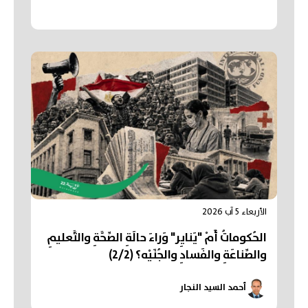
الأربعاء 5 آب 2026
الحُكوماتُ أَمْ "يَنايِر" وَراءَ حالَةِ الصِّحَّةِ والتَّعليمِ
والصِّناعَةِ والفَسادِ والجُنَيْه؟ (2/2)
أحمد السيد النجار