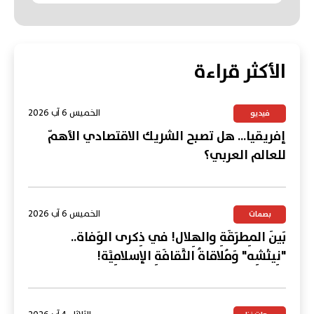
الأكثر قراءة
الخميس 6 آب 2026
فيديو
إفريقيا... هل تصبح الشريك الاقتصادي الأهمّ
للعالم العربي؟
الخميس 6 آب 2026
بصمات
بَينَ المِطرَقَةِ والهِلال! في ذِكرى الوَفاة..
"نِيتْشِه" وَمُلاقاةُ الثَّقافَةِ الإسلامِيَّة!