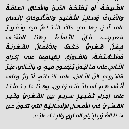
الطّـبيـعَـةُ، أو يَـمْنَـحُـهُ الدّيـنُ والأَخْـلاقُ العـامَّـةُ
والأَعْـرافُ وَسـائِـرُ التَّـقْـليـدِ والمَـأْلـوفاتِ لإنْـسانٍ
على آخَـرَ، بِـما في ذلكَ التَّـحَـكُّـمُ فيه وتَـقْـريـرُ
مَـصيـرِهِ...، فَـإِنَّ التَّـسَلُّـطَ بِـهَذا المَعْنـى
فِـعْـلٌ
قَـهْـريٌّ
حُـكْـمًا، والأَفْعـالُ القَـهْـريَّـةُ
مُسْتَـشْـنَـعَـةٌ، بالضَّـرورَةِ، لِـقِيـامِها على إِكْـراهِ
النّـاسِ على مـا لَيْـسَ يَـرْغَبـونَ فيـهِ، و، بِالتّـالي، غَيْـرُ
مَشـْروعَةٍ لأنَّ النّـاسَ، على البَـداءَةِ، أحْـرارٌ وعلى
أَنْـفُسِـهِـمْ أسْـيادٌ مُتَـصَـرِّفـون. وَهَـذا ما يَـحْـمِلُـنـا
على إِجْـراءِ تَـمْـيـيـزٍ سـَريـعٍ بين القَـهْـريِّ وغَـيْـرِ
القَـهْـريِّ في الأَفْـعـالِ الإِنْسـانِـيَّـةِ التي تَكـونُ مـن
هَـذا الضَّـرْبِ لِبـَيانِ الفـارِقِ والبِـنـاءِ عَلَيْـه.