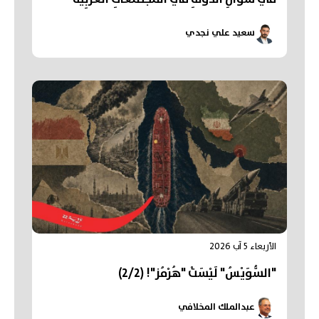
سعيد علي نجدي
الأربعاء 5 آب 2026
"السُّوَيْسُ" لَيْسَتْ "هُرْمُز"! (2/2)
عبدالملك المخلافي