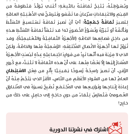
ويُـسَـوْطِـنُـهُ، يُـنْـتِـجُ ثَـقـافَـتَـهُ بـالتَّـبِـعَـةِ؛ أعْـنـي يُـوَلِّـدُ مَـنْـظومَـةً مـن
القِـيـَمِ والاعْـتِـقـاداتِ سـُرْعـانَ مـا تَـفْـشو وتَـتَـرسَّـخُ في الذِّهْـنِـيَّـةِ العـامَّـةِ
لِـتَصـيـرَ
ثَـقـافَـةً جَـمْـعِيَّـةً
؛ أيّ أنْ تَصيـرَ ثَـقـافَـةً تَـسْـتَـسيـغَ التَّـسَلُّـطَ
وتَـأْلَـفُـهُ أو تُـبَـرِّرُهُ وتُـسَـوِّغُ الخُـضـوعَ لـَه! قـد تَـنْـشَأُ ثَـقـافَـةُ التَّسَلُّـطِ هـذهِ
مـن داخِـلِ مَصـانِعِـها الخاصَّـةِ (الأَجْهِـزَةُ الثَّـقـافِـيَّـةُ والتَّـعْـليـمِيَّـةُ)، وقـد
تُـرَوِّجُ لَـهـا أَجْـهِـزَةُ الاتِّـصـالِ المُخْتَـلِفَـةِ: الرَّسْـمِيَّـةُ مِنْـها والخاصَّـةُ، ولَـكِنَّ
الذي لا مِـرْيـَةَ فيـه أَنَّـهـا تَـرِدُ مـن مَـوارِدَ اجْتِـمـاعِيَّـةٍ عِـدَّةٍ لَيـْسـَتِ الأَجْـهِـزَةُ
المُشـارُ إِلَيْـها إلّا بَعْـضًـا مِنْـهـا. على أَنَّ هـذه الثَّـقـافَـةُ لا تَـلْـبَـثُ، مـع كُـرورِ
الزَّمَـنِ، أنْ تَـصـيرَ راسـِخَـةً رُسـوخًـا يَـقـيـنِـيًّـا بِأَثَـرٍ مـن فِعْـلِ
الاسْـتِبْـطـانِ
العـامِّ لـَهـا مـن السَّـوادِ الأَعْظَـمِ مـن النّـاسِ، الأَمْـرُ الذي يَنْـجُـمُ مِـنْـهُ أنَّ
إعـادَةَ إِنْـتـاجِـها وتَـوْزيـعِـها في المُجْـتَـمَـعِ تُـصْـبِحُ يَسـيرَةً في المُتَـنـاوَلِ
العُـمـوميِّ فَـتُـمارَسُ تِـلْـقـاءً مـن دونِ حـاجَـةٍ إلى حـامِـلٍ على ذلكَ مـن
خـارِج!
اشترك في نشرتنا الدورية