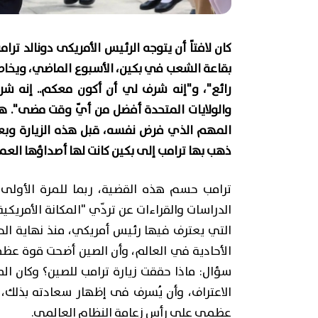
كان لافتاً أن يتوجه الرئيس الأمريكى دونالد ت
بقاعة الشعب في بكين، الأسبوع الماضي، ويخاط
رائع"، و"إنه شرف لي أن أكون معكم.. إنه ش
والولايات المتحدة أفضل من أيّ وقت مضى". هذا
المهم الذي فرض نفسه، قبل هذه الزيارة وبعده
ذهب بها ترامب إلى بكين كانت لها أصداؤها العم
ترامب حسم هذه القضية، ربما للمرة الأولى، ر
الدراسات والقراءات عن تردّي "المكانة الأمريك
التي يعترف فيها رئيس أمريكي، منذ نهاية الحر
الأحادية في العالم، وأن الصين أضحت قوة ع
سؤال: ماذا حققت زيارة ترامب للصين؟ وكان ال
الاعتراف، وأن يُسرف فى إظهار سعادته بذلك، 
عظمى على رأس زعامة النظام العالمي.