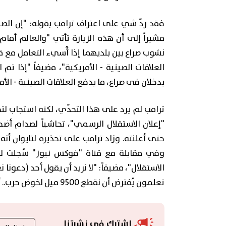
فقد ردّ شي على اعتراف ترامب بقوله: "إن الصي
مشيراً إلى أن هذه الزيارة تأتي "والعالم أم
نشوب صراع بين بلديهما إذا أُسيء التعامل مع 
العلاقات الصينية - الأمريكية"، مضيفاً "إذا 
يدخلان فى صراع، ما يدفع العلاقات الصينية - الأ
ترامب لم يرد على هذا التحدّي، لكنه استجاب لت
"إعلان الاستقلال الرسمي"، تحاشياً لصدام أضحى 
حتى أعلنته. وزاد ترامب على تحذيره لتايوان أنه "
وفي مقابلة مع قناة "فوكس نيوز" سُجلت له ق
الاستقلال"، مضيفاً: "لا نريد أن يقول أحد (دعونا 
تعلمون يُفترض أن نقطع 9500 ميل لخوض حرب.. أنا لا أبحث عن ذلك".
اشترك في نشرتنا