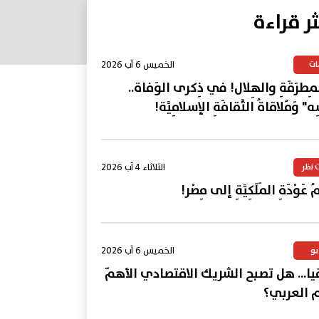
ثر قراءة
الخميس 6 آب 2026
ات
المِطرَقَةِ والهِلال! في ذِكرى الوَفاة..
ِه" وَمُلاقاةُ الثَّقافَةِ الإسلامِيَّة!
الثلاثاء 4 آب 2026
 نظر
 عَوْدَةِ المَلَكِيَّةِ إلى مِصْر!
الخميس 6 آب 2026
يو
يا... هل تصبح الشريك الاقتصادي الأهمّ
م العربي؟