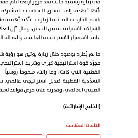
في زيارة رسمية جاءت بعد مرور أربعة أيام فقط
بأنها "تهدف إلى تنسيق السياسات المشتركة وت
باسم الخارجية الصينية الزيارة بـ"تأكيد أهمية م
الشراكة الاستراتيجية بين البلدين، وقال "إن ال
على الاستقرار الاستراتيجى العالمى والعدالة الد
ما لم يُطرح بوضوح خلال زيارة بوتين هو رؤية 
مجرّد قوة استراتيجية كبرى وشريك استراتيجي
القطبية التي كانت، وما زالت، طموحاً روسياً -
التعدّدية القطبية كبديل استراتيجى عالمي. س
الصيني العالمي، وقدرته على فرض قواعد لعبة ج
(الخليج الإماراتية)
الكلمات المفتاحية