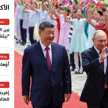
الأك
بصم
بَينَ 
"نِيتْش
وجهات
أَوْهامُ
فيد
إفريق
للعال