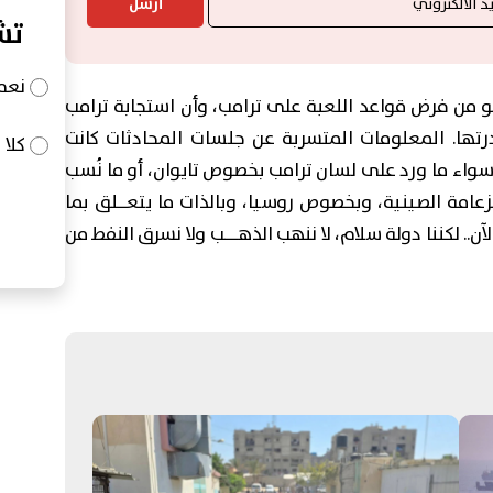
أرسل
تش
نعم
و من فرض قواعد اللعبة على ترامب، وأن استجابة ترامب
تها. المعلومات المتسربة عن جلسات المحادثات كانت
كلا
 سواء ما ورد على لسان ترامب بخصوص تايوان، أو ما نُسب
امة الصينية، وبخصوص روسيا، وبالذات ما يتعــلق بما
. لكننا دولة سلام، لا ننهب الذهـــب ولا نسرق النفط من