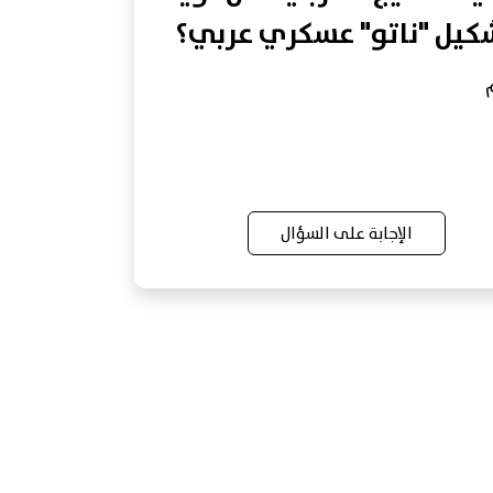
كيل "ناتو" عسكري عربي؟
الإجابة على السؤال