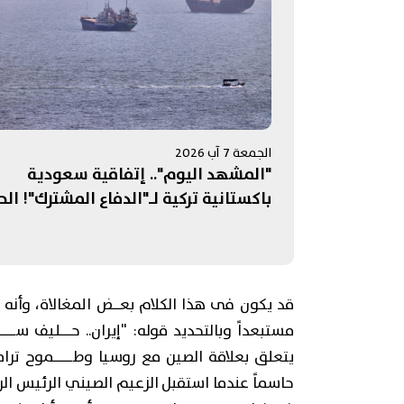
الجمعة 7 آب 2026
"المشهد اليوم".. إتفاقية سعودية
باكستانية تركية لـ"الدفاع المشترك"! الح
على إيران تستنزف مخزون الأسلحة
الأميركية.. ومفاوضات روما تنتهي بلا "نت
حاسمة"
قد يكون فى هذا الكلام بعــض المغالاة، وأنه
مستبعداً وبالتحديد قوله: "إيران.. حـــليف ســـ
يتعلق بعلاقة الصين مع روسيا وطـــــموح ترا
حاسماً عندما استقبل الزعيم الصيني الرئيس الرو