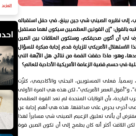
المزيد
رامب، إلى نظيره الصيني شي جين بينغ، في حفل استقباله
به بالقول: "إن القوتين العظميين سيكون لهما مستقبل
احدث
رف لي أن أكون صديقكم، وستكون العلاقات بين الصين
 الاستهلال الأمريكي للزيارة قدم إجابة مبكرة للسؤال
ا، وهو: ماذا حققت القمة من نتائج. هل الأبّهة التي
لية في حسم قضية الزعامة الأمريكية الأحادية للعالم؟
سمياً. فعلى المستويين، البحثي والأكاديمي، كثُرَت
ية"، و"أفول العصر الأمريكي"، لكن هذه هي المرة الأولى
ب الباردة، بأن الولايات المتحدة لم تعد القوة العظمى
ظمى أخرى يحرص على صداقتها. هذه هي أهم إجابة عن
مفترض أن يأتى تعليق الزعيم الصينى شي مسايراً لهذا
لكن اللافت أكثر أنه كان يطمح إلى أن تكون الصين قوة