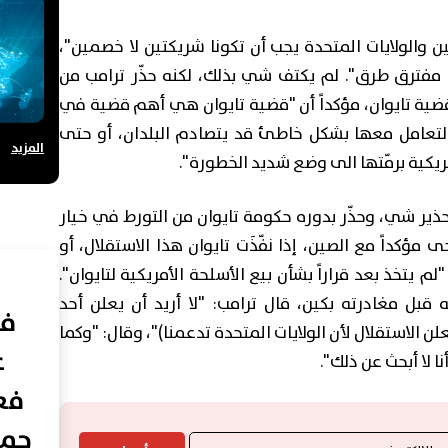
ن والولايات المتحدة يجب أن تكونا شريكتين لا خصمين"،
ام مفترق طرق". لم يكتف شي بذلك، لكنه حذّر ترامب من
قضية تايوان، مؤكداً أن "قضية تايوان هي أهم قضية في
تم التعامل معها بشكل خاطئ قد يتصادم البلدان، أو حتى
المزيد
مريكية برمّتها الى وضع شديد الخطورة".
حذير شي، وحذّر بدوره حكومة تايوان من التورط في خيار
مؤكداً مع الصين، إذا نفّذَت تايوان هذا الاستقلال، أو
لم يتخذ بعد قراراً بشأن بيع الأسلحة الأمريكية لتايوان".
بل مغادرته بكين، قال ترامب: "لا أريد أن يعلن أحد
في
نعلن الاستقلال لأن الولايات المتحدة تدعمنا)"، وقال: "وكما
ع
فعا
حما