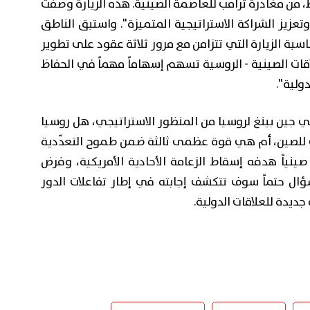
، من مغادرة ترامب للعاصمة الصينية. هذه الزيارة وصفت
عزيز الشراكة الاستراتيجية المتميزة". واستبق الناطق
ناسبة الزيارة التي تتزامن مع مرور ثلاثة عقود على تطوير
علاقات الصينية - الروسية تسهم إسهاماً مهماً في الحفاظ
ولية".
شي جين بينغ لروسيا من المنظور الاستراتيجي، هل روسيا
 للصين، أم هي قوة عظمى ثالثة ضمن طموح التعدّدية
 صينياً هدفه إسقاط الزعامة الأحادية الأمريكية، وفرض
ؤال حتماً سوف تتكشف إجابته في إطار تفاعلات الدور
ديدة للعلاقات الدولية.