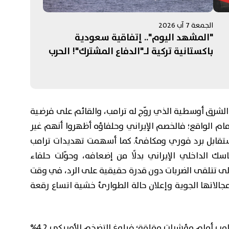
الجمعة 7 آب 2026
"المشهد اليوم".. إتفاقية سعودية
باكستانية تركية لـ"الدفاع المشترك"! الحرب
على إيران تستنزف مخزون الأسلحة
الأميركية.. ومفاوضات روما تنتهي بلا "نتائج
حاسمة"
الشرق أوسطية الذي روّج له ترامب، والقائم على فرضية
أمام الواقع؛ فالخصم الإيراني وحلفاؤه أظهروا أنهم غير
ية ستقابل برد فوري ومكافئ. كما أسهمت تهديدات ترامب
 الداخلي الإيراني بدلًا من إضعافه، وحوّلت حلفاء
ى تتلقى الضربات دون قدرة حقيقية على الرد، في وقت
جالاتها الجوية وإعلان حالة الطوارئ خشية اتساع رقعة
اقتصاديًا، تتبدد أوهام الحلول السريعة لإدارة ترامب أمام مؤشرات مقلقة؛ فبلوغ التضخم الأمريكي 4.2%