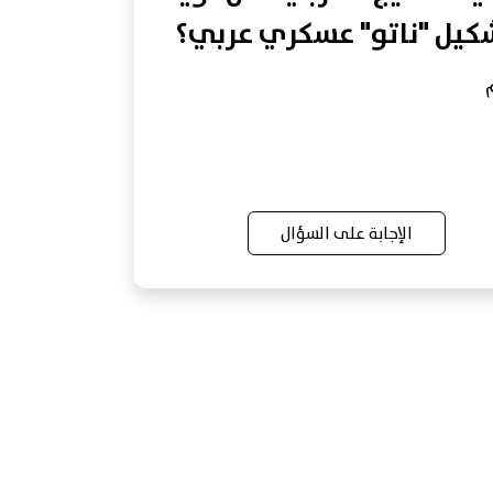
كيل "ناتو" عسكري عربي؟
الإجابة على السؤال