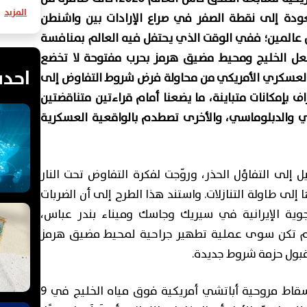
المزيد
ودة إلى نقطة الصفر في صراع الإرادات بين واشنطن
 عالمين؛ ففي الوقت الذي يحتفل فيه العالم بمنافسة
تعل الخليج ومحيط مضيق هرمز بحرب مفتوحة لا تخضع
احدث
 العسكري الأمريكي من محاولة فرض شروط التفاوض إلى
ف بإمكانات متباينة، ما يضعنا أمام قراءتين متناقضتين
 والدبلوماسي، والأخرى تصطدم بالواقعية العسكرية
 إلى التفاؤل الحذر، وروّجت لفكرة التفاوض تحت النار
إلى طاولة التنازلات. واستند هذا الطرح إلى أن الضربات
وية الإيرانية في سيريك وجاسك وميناء بندر عباس،
لم تكن سوى عملية تطهير جراحية لمحيط مضيق هرمز
قبول حزمة شروط جديدة.
وتبلور هذا المنظور بصورة أوضح بعد حادثة إسقاط مروحية أباتشي أمريكية فوق مياه الخليج في 9