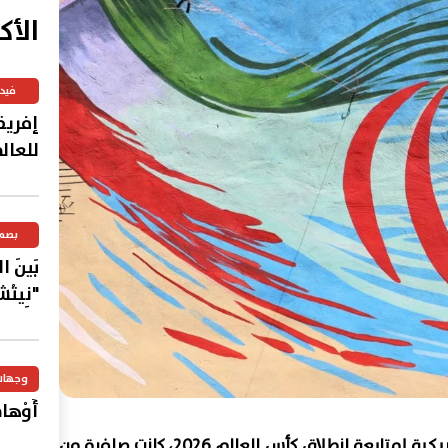
الأك
فيد
إفريق
للعال
بصم
بَينَ 
"نِيتْش
وجهات
أَوْهامُ
بينما كانت أنظار الملايين تتجه نحو الملاعب الأمريكية لمتابعة انطلاق كأس العالم 2026، كانت صافرة من