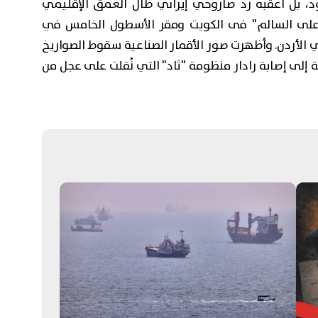
ود، بل أعقبه رد صاروخي إيراني طال العمق الإقليمي
 "على السالم" فى الكويت ومقر الأسطول الخامس في
 الأردن. وأظهرت صور الأقمار الصناعية سقوط الصواريخ
 العراء، إضافة إلى إصابة رادار منظومة "ثاد" التي نُقلت على عجل من