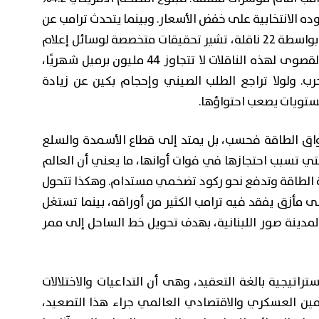
وده الانتخابية على خفض الأسعار. وبينما يتحدث ترامب عن
نجاح عملية سرية لإخراج النفط عبر مضيق هرمز بواسطة 22 ناقلة، تشير تحقيقات متخصصة لوسائل إعلام
دولية -مثل "فاينانشال تايمز"- إلى أن الطاقة القصوى لهذه الناقلات لا تتجاوز 44 مليون برميل شهريًا،
ًا قبل الحرب. ولولا تراجع الطلب الصيني وإحجام بكين عن زيادة
ستويات يصعب احتواؤها.
أسواق الطاقة فحسب، بل يمتد إلى قطاع الأسمدة والسلع
تي تسبب احتجازها في فوات أوانها، ما يعني أن العالم
 الطاقة وتدفع نحو ركود تضخمي مستدام. وهكذا تتحول
ى مأزق يفقد فيه ترامب الكثير من أوراقه، بينما تستغل
 لمدينة صور اللبنانية، بهدف تحويل خط الساحل إلى ممر
اتيجية بالغة التعقيد، وهى أن التداعيات والاختلالات
مين العسكري والاقتصادي العالمي جراء هذا التصعيد،