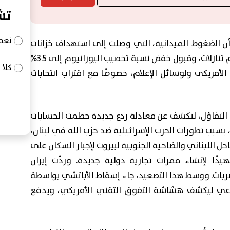
تش
نعم
 الضغوط الميدانية، التي وصلت إلى استهداف خزانات
مياه الشرب في سيريك، ستجبر إيران على تقديم تنازلات، وقبول خفض نسبة تخصيب اليورانيوم إلى 3.5%
كلا
 الأمريكى ولوسائل الإعلام، خصوصًا مع اقتراب انتخابات
ا التفاؤل، لتكشف عن معادلة ردع جديدة حطمت الحسابات
بسبب تطورات الحرب الإسرائيلية ضد حزب الله في لبنان،
 اللبناني والضاحية الجنوبية لبيروت لإجبار السكان على
هيدًا لإنشاء ممرات تجارية دولية جديدة. وردّت إيران
ضربات. ووسط هذا التصعيد، جاء إسقاط الأباتشي بواسطة
صطناعي ليكشف هشاشة التفوق التقني الأمريكي، ويدفع