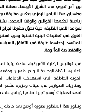
نوع آخر تدوي فى الشرق الأوسط، معلنة الع
وطهران. هذا التزامن الرمزي يعكس مفارقة بين
رياضية تحكمها القوانين والوقت المحدد، يش
لقواعد اللعب النظيف، حيث تحوّل مشرط الجراح
الغرق في تعقيدات البنية التحتية وحرب استنزا
للمشهد: إحداهما غارقة في التفاؤل السياسي
والاقتصادية المأزومة.
في كواليس الإدارة الأمريكية، سادت رؤية تميل
باعتبارها الأداة الوحيدة لترويض طهران ودفعها 
الجوية الخاطفة التي استهدفت الدفاعات الج
وبطاريات الصواريخ في ميناب وجزيرة قشم، 
تمهد لعمليات أوسع تجبر النظام الإيراني على 