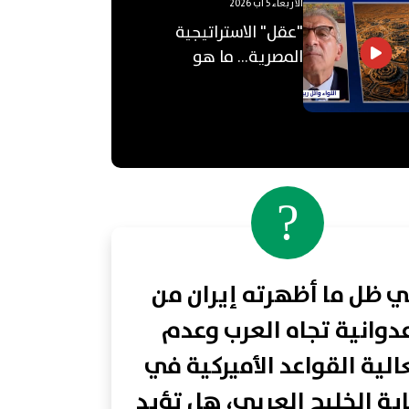
الأربعاء 5 آب 2026
"عقل" الاستراتيجية
المصرية... ما هو
"الأوكتاغون"؟
?
 ظل ما أظهرته إيران من
دوانية تجاه العرب وعدم
لية القواعد الأميركية في
ية الخليج العربي، هل تؤيد