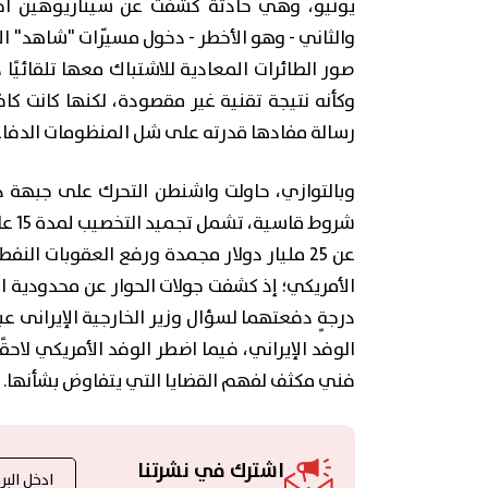
يونيو، وهي حادثة كشفت عن سيناريوهين أحلاهما
والثاني - وهو الأخطر - دخول مسيّرات "شاهد" ال
صور الطائرات المعادية للاشتباك معها تلقائيً
وكأنه نتيجة تقنية غير مقصودة، لكنها كانت كا
رسالة مفادها قدرته على شل المنظومات الدفاع
وبالتوازي، حاولت واشنطن التحرك على جبهة 
شروط
عن 25 مليار دولار مجمدة ورفع العقوبات ال
الأمريكي؛ إذ كشفت جولات الحوار عن محدودية 
درجةٍ دفعتهما لسؤال وزير الخارجية الإيرانى 
الوفد الإيراني، فيما اضطر الوفد الأمريكي لاح
فني مكثف لفهم القضايا التي يتفاوض بشأنها.
اشترك في نشرتنا