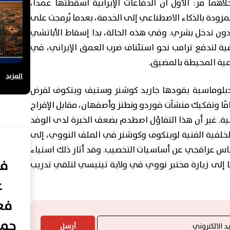
 مرّ: الأول أن الدفاعات الإيرانية أسقَطَتها عمدًا،
مزودة بالذكاء الاصطناعي إلى الخدمة، بعدما بُرمجت على
ا دون تدخل بشري. وفي هذه الحالة، بدا إسقاط الأباتشي
فية لتدفع ترامب نحو استئناف ضرب العمق الإيراني، في
ية المحيطة بالمضيق.
المزيد
دبلوماسية يقودها جاريد كوشنر وستيف ويتكوف لفرض
 قاسية، تشمل تجميد التخصيب لمدة 15 عامًا وتفكيك منشآت فوردو ونطنز وأصفهان، مقابل الإفراج
نفطية. غير أن هذا التفاؤل اصطدم بضعف الخبرة لدى الوفد
الخلفية الفنية لويتكوف وكوشنر في الملف النووي، إلى
عباس عراقجي عن أساسيات التخصيب. وقد أثار ذلك استياء
في
قًا إلى زيارة مختبر نووي في ولاية تينيسي لتلقي تدريب
ع
فعا
حما
أرسل