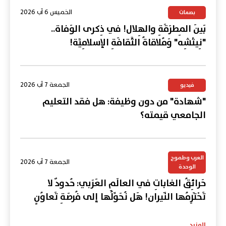
الخميس 6 آب 2026
بصمات
بَينَ المِطرَقَةِ والهِلال! في ذِكرى الوَفاة..
"نِيتْشِه" وَمُلاقاةُ الثَّقافَةِ الإسلامِيَّة!
الجمعة 7 آب 2026
فيديو
"شهادة" من دون وظيفة: هل فقد التعليم
الجامعي قيمته؟
العرب وطموح
الجمعة 7 آب 2026
الوحدة
حَرائِقُ الغاباتِ في العالَمِ العَرَبي: حُدودٌ لا
تَحْتَرِمُها النّيران! هَل نُحَوِّلُها إلى فُرصَةِ تَعاوُنٍ
عَرَبي؟
المزيد