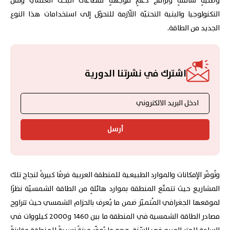
وطنيةٍ شاملةٍ وبرامجَ دعمٍ موجهةٍ لقطاعات البحث العلمي ونقل
التكنولوجيا والبنية التحتيّة اللّازمة للتحوّل إلى استخدامات هذا النوع
الجديد من الطاقة.
اشترك في نشرتنا الدورية
أرسل
وتُوفّر الإمكانات والموارد الطبيعية للمنطقة العربية فرصًا كبيرةً لنجاح تلك
المشاريع حيث تتمتّع المنطقة بموارد هائلةٍ من الطاقة الشمسيّة نظرًا
لموقعها الجغرافي المُتميّز ضمن ما يُعرف بالحزام الشمسي حيث تتراوح
مصادر الطاقة الشمسية في المنطقة ما بين 1460 و2000 كيلووات في