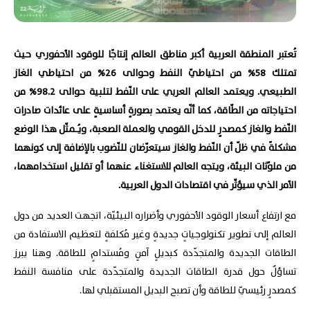
تُعتبر المنطقة العربية أكبر مناطق العالم إنتاجًا للوقود الأحفوري حيث
تمتلك 58% من احتياطيّ النفط وحوالى 26% من احتياطي الغاز
الطبيعي. ويعتمد العالم العربي على النّفط لتلبية حوالى 98.2% من
احتياجاته من الطّاقة، كما أنّه يعتمد بصورةٍ أساسيةٍ على عائدات صادرات
النّفط والغاز كمصدرٍ للدخل القومي والعملة الصعبة، ويُـمثّل هذا الوضع
مشكلةً في ظلّ أن النّفط والغاز سيتعرّضان للنّضوب بالإضافة إلى كونهما
من ملوّثات البيئة، ويتجه العالم للاستغناء عنهما أو تقليل استخدامهما،
الأمر الذي سيؤثّر في اقتصادات الدول العربية.
مع ارتفاع أسعار الوقود الأحفوري وأضراره البيئيّة، اتجهت العديد من دول
العالم إلى تطوير تكنولوجياتٍ جديدةٍ وغير مُكلفةٍ لتعظيم الاستفادة من
الطاقات الجديدة والمتجدّدة كبديلٍ آمنٍ ومُستدامٍ للطاقة. وهنا يبرز
تساؤلٌ حول قدرة الطاقات الجديدة والمتجدّدة على منافسة النفط
كمصدرٍ رئيسيّ للطاقة وأن تصبح البديل المستقبلي لها.