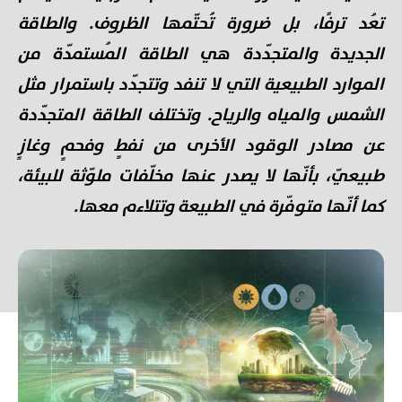
تعُد ترفًا، بل ضرورة تُحتّمها الظروف. والطاقة
الجديدة والمتجدّدة هي الطاقة المُستمدّة من
الموارد الطبيعية التي لا تنفد وتتجدّد باستمرار مثل
الشمس والمياه والرياح. وتختلف الطاقة المتجدّدة
عن مصادر الوقود الأخرى من نفطٍ وفحمٍ وغازٍ
طبیعيّ، بأنّها لا يصدر عنها مخلّفات ملوّثة للبيئة،
كما أنّها متوفّرة في الطبيعة وتتلاءم معها.