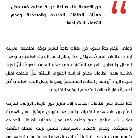
من الأهمية بناء صناعة عربية محلية في مجال
معدّات الطاقات الجديدة والمتجدّدة وعدم
الاكتفاء باستيرادها
وعلى الرَّغم ممّا سبق، فإنّ هناك حاجةً لتعزيز توجّه المنطقة العربية
لإنتاج الطاقات المتجدّدة، ولكن هذا يحتاج لدعم البحوث العلمية في هذا
المجال والتعاون العربي المُشترك في هذه البحوث خصوصًا أنّ تعزيز
فعّالية هذه الطاقات يحتاج لدراسة الظروف البيئيّة لكلّ منطقة (مثل
سرعة الرياح أو مقدار الطاقة الشمسية) وهو ما يجعل البحث العلمي أكثر
أهميةً مقارنةً بحالات استخدام الوقود التقليدي.
كما يحتاج نشر الطاقات الجديدة إلى تعزيز دور الإرشاد الزراعي لتدريب
المُزارعين على هذه التقنيّات، وتمويلهم بقروضٍ مُيَسَّرَةٍ، ومن الأهمية
بمكان بناء صناعةٍ عربيةٍ محليةٍ في مجال معدّات الطاقات الجديدة
والمتجدّدة، وعدم الاكتفاء باستيرادها، لتقليل نزيف العملة الصّعبة
وتوفير فرص عملٍ محلية، كما أنّ خلق مثل هذه الصناعة وما يرتبط بها من