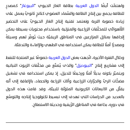
واهتمّت أيضًا
الدول العربية
بطاقة الغاز الحيوي "
البيوغاز
" كمصدرٍ
للطاقة يجمع بين إنتاج الطاقة والسّماد العضوي كناتجٍ ثانويّ يعمل على
زيادة خصوبة التربة وتعتمد تقنية إنتاج الغاز الحيويّ على التحضير
اللّاهوائي للمخلّفات الزراعية والمنزلية باستخدام محتويات بسيطة يمكن
إلحاقها بمنازل المزارعين في المناطق الريفيّة حيث يُوفّر لهم وسيلةً
ومصدرًا آمنًا للطاقة يمكن استخدامه في الطهي والإضاءة والتدفئة.
وخلال الفترة الأخيرة، اتّجهت بعض
الدول العربية
خصوصًا غير المنتجة للنفط
إلى مشاريع إنتاج "
البيوديزل
" والذى يُصنّع من مخلّفات الزيوت النباتية
ويتميّز بكونه بديلًا آمنًا ورخيصًا للديزل، إذ يمكن استخدامه في تشغيل
مضخّات الريّ والجرّارات الزراعية وآلات الزراعة والحصاد، بالإضافة إلى أنه
يقلّل من الانبعاثات الكربونية الملوّثة للبيئة، وقد قامت هذه الدول
بالعديد من الدراسات التي تهدف إلى تبسيط تكنولوجيا إنتاجه والتوسّع
في دورِه، بخاصة في المناطق الرّيفية وحديثة الاستصلاح.