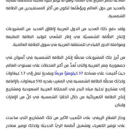
الساعة للمتر المربع في السّنة، وهو ما يُوفّر ميزةً نسبيةً للمنطقة مقارنةً
بالعديد من دول العالم ويؤهّلها لتكون من أكثر المستفيدين من الطاقة
الشمسية.
ولقد دفع ذلك العديد من الدول العربية لإطلاق العديد من المشروعات
لإنتاج الطّاقة الشمسيّة في إطار السّعي لتوليد الطاقة النظيفة
ومواصلة الدور القيادي للمنطقة العربية في سوق الطاقة العالمية.
من أبرز تلك المشروعات محطّة إنتاج الطاقة الشمسية في أسوان في
جمهورية مِصر العربية والتي تُعدُّ من أكبر المحطات على مستوى العالم
حيث أقيمت على مساحة
37 كيلومترًا مربعًا
وبقدرةٍ تصل إلى 1.7 غيغاوات
وكذلك محطّة الطاقة الشمسية في المغرب بقدره 510 ميغاوات، بالإضافة
إلى مشاريع تحلية مياه البحر في المملكة العربية السعودية ومشاريع
إنتاج الطاقة الكهربائية من خلال الخلايا الشمسية في كلٍّ من الإمارات
ولبنان.
وحاز القطاع الريفي على النّصيب الأكبر من تلك المشاريع التي ساعدت
على توفير الكهرباء وتشغيل أنظمة الريّ الحديثة وكذلك توفير مصادر