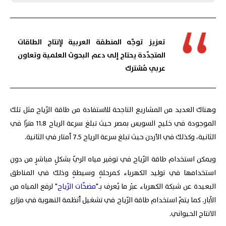
تعزيز توجّه المنطقة العربية لإنتاج الطاقات
المتجدّدة يحتاج إلى دعم البحوث العلمية وتعاون
عربي مُشترك
وهناك العديد من المشاريع الناجحة للاستفادة من طاقة الرّياح مثل تلك
الموجودة في خليج السويس بمصر حيث تبلغ سرعة الرياح 11.8 مترًا في
الثانية، وكذلك في الأردن حيث تبلغ سرعة الرياح 7.5 أمتار في الثانية.
ويمكن استخدام طاقة الرّياح في توفير مياه الريّ بشكلٍ مباشرٍ من دون
استخدامها في توليد الكهرباء كمرحلةٍ وسيطةٍ وذلك في المناطق
البعيدة عن شبكة الكهرباء عبْر ما يُعرف بـ"
مضخّات الرّياح
" لرفع المياه من
الآبار. كما يتمّ استخدام طاقة الرّياح في تشغيل أنظمة التهوية في مزارع
الانتاج الحيواني.