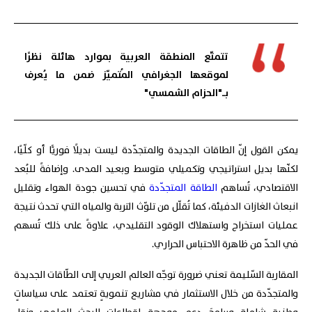
تتمتّع المنطقة العربية بموارد هائلة نظرًا
لموقعها الجغرافي المُتميّز ضمن ما يُعرف
بـ"الحزام الشمسي"
يمكن القول إنّ الطاقات الجديدة والمتجدّدة ليست بديلًا فوريًّا أو كلّيًا،
لكنّها بديل استراتيجي وتكميلي متوسط وبعيد المدى. وإضافةً للبُعد
الاقتصادي، تُساهم
الطاقة المتجدّدة
في تحسين جودة الهواء وتقليل
انبعاث الغازات الدفيئة، كما تُقلّل من تلوّث التربة والمياه التي تحدث نتيجة
عمليات استخراج واستهلاك الوقود التقليدي، علاوةً على ذلك تُسهم
في الحدّ من ظاهرة الاحتباس الحراري.
المقاربة السّليمة تعني ضرورة توجّه العالم العربي إلى الطّاقات الجديدة
والمتجدّدة من خلال الاستثمار في مشاريع تنمويةٍ تعتمد على سياساتٍ