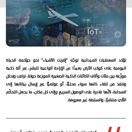
تؤكد المعطيات الميدانية توجّه "إنترنت الأشياء" نحو حوْكمة الحياة
اليومية على كوكب الأرض بعيدًا عن الإرادة الواعية للبشر، عبر آلة ذكية
موزّعة بين مئات وآلاف الكائنات الذكية الصغيرة الموزعة حولنا، تراقب وتحلل
وتنفذ من تلقاء ذاتها سواء محليًّا، أو عولميًّا عبر إرسال بياناتها إلى
السحابة، لأنّها قادرة على الوصول السريع وإلى كل مكان، ما يجعل التحكّم
الآلي منتشرًا، والسلطة غير معروفة.