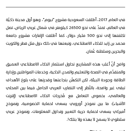
في العام 2017، أطلقت السعودية مشروع "نيوم"، وهو أول مدينة ذكيّة
في العالم، تمتدّ على نحو 26500 كيلومتر في شمال غربي الرياض، تصل
تكلفتها إلى نحو 500 مليار دولار، كما أطلقت الإمارات مشروع جامعة
محمد بن زايد للذكاء الاصطناعي، وتبعتها في ذلك دول مثل قطر والكويت
والبحرين وسلطنة عُمان.
واضح أنّ أغلب هذه المشاريع تحاول استثمار الذكاء الاصطناعي العميق
والمتقدّم في الصحة والتعليم والمدن الذكية، وخدمات المواطنين وإدارة
الطاقة وجودة البيئة، لكن التكهّن بنجاعتها وقدرتها على بلوغ الأهداف
تبقى غير واضحة، بالنّظر إلى التضارب العربي الحاصل فيما بين المحلي
والعالمي، بخصوص التعامل مع مُخرجات الذكاء الاصطناعي (إنترنت
الأشياء): ما بين نموذج أوروبي يسعى لحماية الخصوصية، ونموذج
أميركي يسعى لحماية حرية التعبير وتداول المعلومات، ونموذج عربي
سلطوي لا يسمح لا بهذه ولا بتلك!.