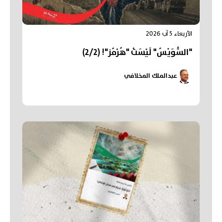
الأربعاء 5 آب 2026
"السُّوَيْسُ" لَيْسَتْ "هُرْمُز"! (2/2)
عبدالملك المخلافي