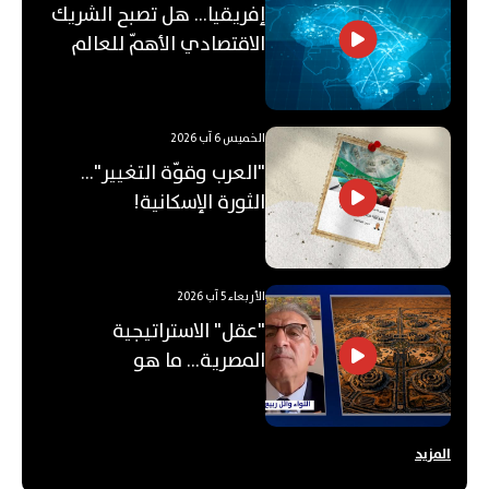
إفريقيا... هل تصبح الشريك
الاقتصادي الأهمّ للعالم
العربي؟
الخميس 6 آب 2026
"العرب وقوّة التغيير"...
الثورة الإسكانية!
الأربعاء 5 آب 2026
"عقل" الاستراتيجية
المصرية... ما هو
"الأوكتاغون"؟
المزيد