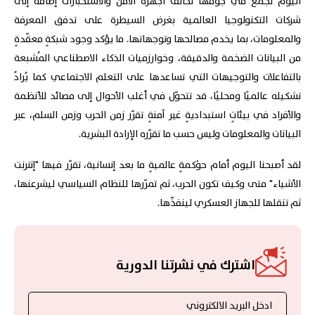
اليوم تجمع في جوفها تحالف أجهزة الأمن والاستخبارات إضافة إلى
شركات التكنولوجيا العالمية بغرض السيطرة على تدفق المعرفة
والمعلومات، بما يخدم مصالحها وتوجهاتها. ما يؤكد وجود شبكةٍ معقّدةٍ
من البيانات الضخمة والدقيقة، وخوارزميات الذكاء الاصطناعي المُشبعة
بالتفاعلات والتوجيهات التي تساعدها على التعلم الاجتماعي كما يُرادُ
تشكيله عالميًا ومحليًا، قد تتحوّل في أغلب الأحوال إلى مصائد للأنظمة
والأفراد في بيئاتٍ استبداديةٍ غير آمنةٍ تقرّر زمن الحرب وزمن السلم، عبر
البيانات والمعلومات وليس حسب ما تقرّره الإرادة البشرية.
لقد أصبحنا اليوم أمام حوْكمةٍ عالميةٍ ما بعد إنسانية، تقرّر فيها "إنترنت
الأشياء" متى وكيف تكون الحرب، ثم تمرّرها للنظام السياسي ليشرعنها،
ثم تنقلها للجهاز العسكري لينفذّها.
اشترك في نشرتنا الدورية