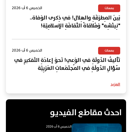
الخميس 6 آب 2026
بصمات
بَينَ المِطرَقَةِ والهِلال! في ذِكرى الوَفاة..
"نِيتْشِه" وَمُلاقاةُ الثَّقافَةِ الإسلامِيَّة!
الخميس 6 آب 2026
بصمات
تَأليفُ الدَّولَةِ في الوَعي! نَحوَ إعادَةِ التَّفكيرِ في
سُؤالِ الدَّولَةِ في المُجتَمَعاتِ العَرَبِيَّة
المزيد
احدث مقاطع الفيديو
الخميس 6 آب 2026