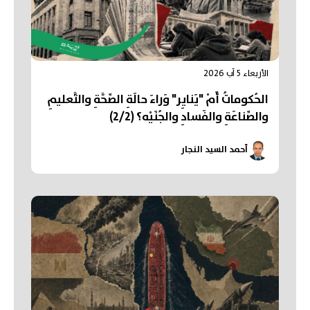
الأربعاء 5 آب 2026
الحُكوماتُ أَمْ "يَنايِر" وَراءَ حالَةِ الصِّحَّةِ والتَّعليمِ
والصِّناعَةِ والفَسادِ والجُنَيْه؟ (2/2)
أحمد السيد النجار