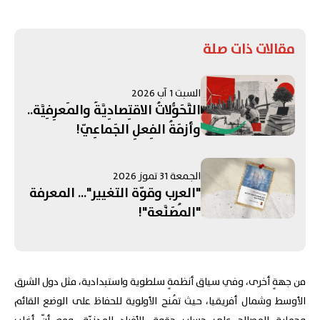
مقالات ذات صلة
السبت 1 آب 2026
التَّحَوُّلاتُ الاقتِصادِيَّةُ والمَعرِفِيَّة..
وأزمَةُ الفِعلِ الجَماعِيّ!
الجمعة 31 تموز 2026
"العرب وقوّة التغيير"... المعرفة
"المُصَنَّعة"!
من جهةٍ أخرى، وفي سياق أنظمةٍ سلطوية واستبدادية، مثل دول الشرق
الأوسط وشمال أفريقيا، حيث تُمنح الأولوية للحفاظ على الوضع القائم