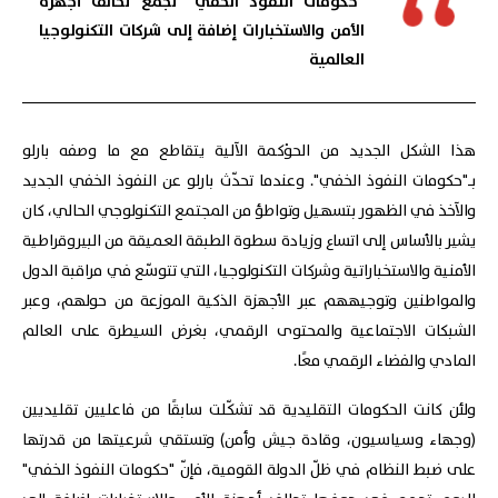
"حكومات النفوذ الخفي" تجمع تحالف أجهزة
الأمن والاستخبارات إضافة إلى شركات التكنولوجيا
العالمية
هذا الشكل الجديد من الحوْكمة الآلية يتقاطع مع ما وصفه بارلو
بـ"حكومات النفوذ الخفي". وعندما تحدّث بارلو عن النفوذ الخفي الجديد
والآخذ في الظهور بتسهيل وتواطؤ من المجتمع التكنولوجي الحالي، كان
يشير بالأساس إلى اتساع وزيادة سطوة الطبقة العميقة من البيروقراطية
الأمنية والاستخباراتية وشركات التكنولوجيا، التي تتوسّع في مراقبة الدول
والمواطنين وتوجيههم عبر الأجهزة الذكية الموزعة من حولهم، وعبر
الشبكات الاجتماعية والمحتوى الرقمي، بغرض السيطرة على العالم
المادي والفضاء الرقمي معًا.
ولئن كانت الحكومات التقليدية قد تشكّلت سابقًا من فاعليين تقليديين
(وجهاء وسياسيون، وقادة جيش وأمن) وتستقي شرعيتها من قدرتها
على ضبط النظام في ظلّ الدولة القومية، فإنّ "حكومات النفوذ الخفي"