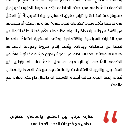
وحماية المصالح على حساب حقوق الأفراد المدنيّة، ومع أنّ أغلب
الحكومات المُتعاقبة في هذه المنطقة تؤكد سعيها الدؤوب نحو إقرار
ديموقراطية تمثيلية واحترام حقوق الانسان وحرية التعبير، إلّا أنّ الفشلَ
في تنزيلها يؤكد وجود "حكومات نفوذ خفي" عبارة عن شبكة أو مجموعة
من الأشخاص والتيارات داخل الدولة وخارجها تتحكّم فعليًا خلف الكواليس
في القرارات السياسية والاقتصادية وحتى العسكرية اعتمادًا على ما
لديها من معطيات وبيانات، وتُعيد إنتاج شروط وجودها لاستدامة
هيمنتها وبقائها في السلطة، من دون أن تكون جزءًا واضحًا أو شفافًا من
الحكومة المُنتخبة أو الرسمية. وتشمل عادةً كبار المسؤولين غير
المنتخبين، واللوبيات الاقتصادية والمالية، ومجموعات الضغط والمصالح،
يُضاف إليها اليوم تحالف أجهزة الاستخبارات والمال والإعلام وعلى نحوٍ
عالميّ.
تضارب عربي بين المحلي والعالمي بخصوص
التعامل مع مُخرجات الذكاء الاصطناعي