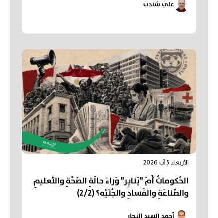
علي شندب
الأربعاء 5 آب 2026
الحُكوماتُ أَمْ "يَنايِر" وَراءَ حالَةِ الصِّحَّةِ والتَّعليمِ
والصِّناعَةِ والفَسادِ والجُنَيْه؟ (2/2)
أحمد السيد النجار