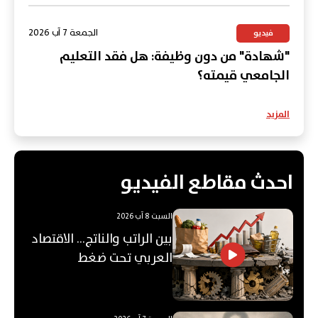
الجمعة 7 آب 2026
فيديو
"شهادة" من دون وظيفة: هل فقد التعليم
الجامعي قيمته؟
المزيد
احدث مقاطع الفيديو
السبت 8 آب 2026
بين الراتب والناتج… الاقتصاد
العربي تحت ضغط
"الفجوة"!