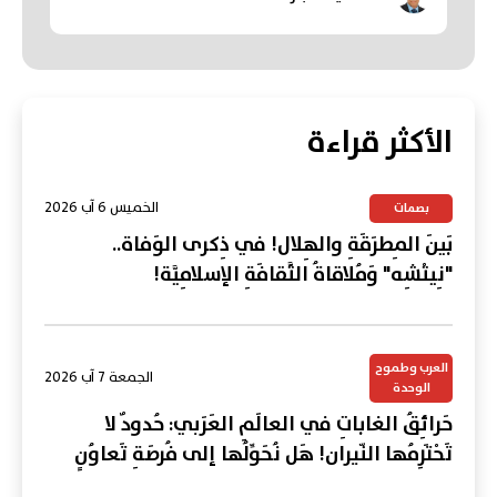
الأكثر قراءة
الخميس 6 آب 2026
بصمات
بَينَ المِطرَقَةِ والهِلال! في ذِكرى الوَفاة..
"نِيتْشِه" وَمُلاقاةُ الثَّقافَةِ الإسلامِيَّة!
العرب وطموح
الجمعة 7 آب 2026
الوحدة
حَرائِقُ الغاباتِ في العالَمِ العَرَبي: حُدودٌ لا
تَحْتَرِمُها النّيران! هَل نُحَوِّلُها إلى فُرصَةِ تَعاوُنٍ
عَرَبي؟