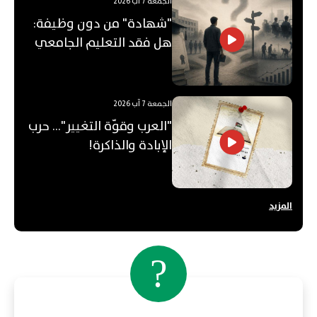
الجمعة 7 آب 2026
"شهادة" من دون وظيفة:
هل فقد التعليم الجامعي
قيمته؟
الجمعة 7 آب 2026
"العرب وقوّة التغيير"... حرب
الإبادة والذاكرة!
المزيد
?