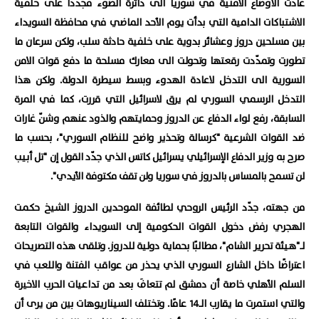
عادت الأوضاع الأمنية في سوريا الى دائرة الضوء مجددًا على خلفية
الاشتباكات الدامية التي بدأت يوم الأحد الماضي في محافظة السويداء
بين مسلحين دروز وعشائر بدوية على خلفية حادثة سلب، ولكن سرعان ما
تطورت وتمدّدت رقعتها وتحولت الى معارك مسلحة ما دفع قوات الامن
السورية الى التدخل لاعادة الهدوء وبسط سيطرة الدولة. ولكن هذا
التدخل الرسمي السوري لم يرق لاسرائيل التي قررت، كما في المرة
السابقة، رفع لواء الدفاع عن الدروز وحمايتهم والذود عنهم وشنّ غارات
ضد القوات الشرعية "كرسالة وتحذير واضح للنظام السوري"، بحسب ما
صرح به وزير الدفاع الإسرائيلي يسرائيل كاتس الذي جدّد القول إن "تل أبيب
لن تسمح بالمساس بالدروز في سوريا ولن تقف مكتوفة الأيدي".
من جهته، جدّد الرئيس الروحي لطائفة الموحدين الدروز الشيخ حكمت
الهجري رفض دخول القوات الحكومية إلى السويداء والقوات التابعة
لـ"هيئة تحرير الشام"، مطالبًا بحماية دولية للدروز. وتلقى هذه التصريحات
اعتراضًا داخل الشارع السوري الذي يحذر من عواقب الفتنة واللعب في
السلم الأهلي خاصة أن دمشق لم تتعافَ بعد من تداعيات الحرب الاخيرة
والتي استمرت ما يقارب الـ14 عامًا. وتختلف السيناريوهات بين من يرى أن