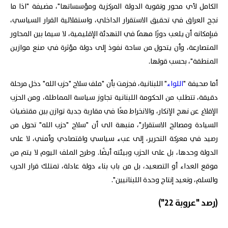
الكامل لأي محور وتقوية الدولة المركزية ومؤسساتها"، مضيفة "اذا ما
نجح العراق في تحقيق الاستقرار الداخلي، واستقلالية القرار السياسي،
فبإمكانه أن يلعب دورًا مهمًا في التهدئة الإقليمية، لا سيما بين المحاور
المتصارعة، وأن يتحول من ساحة نفوذ إلى دولة مؤثرة في صنع موازين
المنطقة"، بحسب قولها.
أما صحيفة "
اللواء
" اللبنانية، فجزمت بأن "ملف سلاح "حزب الله" دخل مرحلة
دقيقة، تتطلب من الحكومة اللبنانية تجاوز سياسة المماطلة، ومن الحزب
الإقلاع عن نهج الإنكار، والانخراط معًا في مقاربة جدية توازن بين مقتضيات
السيادة ومصالح الاستقرار"، منبهة الى أن "سلاح "حزب الله" تحول من
رصيد في معركة التحرير، إلى عبء سياسي واقتصادي وأمني، لا على
الدولة وحدها، بل على الحزب وبيئته أيضًا. وطرح الملف اليوم لا يتم من
موقع العداء أو التصعيد، بل من باب بناء دولة عادلة، تمتلك قرار الحرب
والسلم، وتعيد إنتاج وحدة اللبنانيين".
(رصد "عروبة 22")