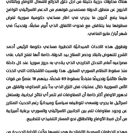
هناك محاولات درزية حثيثة من أجل خلق الذرائع لاشعال الاوضاع وبالتالي
الخروج عن منطق الدولة مستمدين قوتهم من الدعم الاسرائيلي الواضح
فيما يضع آخرون ما يجري في اطار مساعي حكومية سورية لفرض
سطوتها بما يتناقض مع فحوى الاتفاق الذي أُبرم سابقًا، وتحديدًا في
شهر أيار/ مايو الماضي.
وتطوق هذه الاحداث الميدانيّة الخطيرة مساعي حكومة الرئيس أحمد
الشرع للنهوض بالبلاد وحصر السلاح بيد الدولة، خاصة أنها تفتح الباب على
مصراعيه أمام التدخل الخارجي الذي ينادي به دروز سوريا عند كل حادثة
منذ سقوط النظام السوري السابق. هذا وتسببت الاشتباكات التي اتخذت
طابعًا طائفيًا وتحريضًا متبادلًا بسقوط 89 شخصًا، بينهم 18 عنصرًا من قوات
الأمن السورية خلال عمليات فض النزاع الذي بدأ يثير المخاوف والقلق من
تدهور الاوضاع أكثر خاصة أن المفاوضات لم تثمر أي نتائج ايجابية. وتستغل
اسرائيل ما يجري وتسعى لتوظيفه سياسيًا وميدانيًا رغم الحديث المتكرر
عن وجود مفاوضات تتم بين الجانبين الاسرائيلي والسوري برعاية أميركية
من أجل ضبط الأوضاع والانطلاق نحو المسار التنفيذي للتطبيع.
وهذه الخطوات السورية الانفتاحية هي نفسها مكّنت الادارة الجديدة من