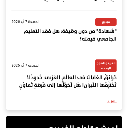
الجمعة 7 آب 2026
فيديو
"شهادة" من دون وظيفة: هل فقد التعليم
الجامعي قيمته؟
العرب وطموح
الجمعة 7 آب 2026
الوحدة
حَرائِقُ الغاباتِ في العالَمِ العَرَبي: حُدودٌ لا
تَحْتَرِمُها النّيران! هَل نُحَوِّلُها إلى فُرصَةِ تَعاوُنٍ
عَرَبي؟
المزيد