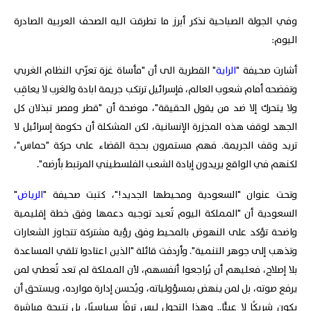
وفي الجولة الصباحية نذكر أبرز ما تطرقت اليه الصحف العربية الصادرة
اليوم:
أشارت صحيفة "
الراية
" القطرية الى أن "مأساة غزة تعرّي النظام الغربي
وتفضحه أمام شعوب العالم، فإسرائيل ترتكب جريمة ابادة والغرب لا يعاقِب
ولا يتحرك إلا ضد من يقول الحقيقة"، موضحة أن "قطر ومصر تبذلان كل
الجهد لوقف هذه المجزرة الإنسانية، لكن المشكلة أن حكومة إسرائيل لا
تريد وقف الجريمة. فهم مستمرون بحجة القضاء على حركة "حماس"،
لكنهم في الواقع يريدون إبادة الشعب الفلسطيني المرتبط بأرضه".
وتحت عنوان "السعودية ومحيطها الجديد!"، كتبت صحيفة "
الرياض
"
السعودية أن "المملكة اليوم تُعيد توجيه دعمها وفق خطة إقليمية
واضحة تؤكد على النهوض بالمحيط وفق رؤية مشتركة تتجاوز الشعارات
وتذهب إلى جوهر التنمية". وأردفت قائلة "الذين اعتادوا تلقي المساعدة
بلا إصلاح، فعليهم أن يُراجعوا أنفسهم، لأن المملكة لم تعد تُعطي لمن
يرفع صوته، بل لمن ينهض بمسؤولياته، ويُحسن إدارة موارده، ويستحق أن
يكون شريكًا لا عبئًا.. وهذا التحول ليس ترفًا سياسيًا، بل نتيجة مباشرة