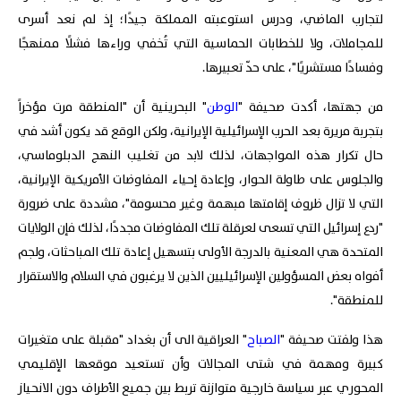
لتجارب الماضي، ودرس استوعبته المملكة جيدًا؛ إذ لم نعد أسرى
للمجاملات، ولا للخطابات الحماسية التي تُخفي وراءها فشلًا ممنهجًا
وفسادًا مستشريًا"، على حدّ تعبيرها.
من جهتها، أكدت صحيفة "
الوطن
" البحرينية أن "المنطقة مرت مؤخراً
بتجربة مريرة بعد الحرب الإسرائيلية الإيرانية، ولكن الوقع قد يكون أشد في
حال تكرار هذه المواجهات، لذلك لابد من تغليب النهج الدبلوماسي،
والجلوس على طاولة الحوار، وإعادة إحياء المفاوضات الأمريكية الإيرانية،
التي لا تزال ظروف إقامتها مبهمة وغير محسومة"، مشددة على ضرورة
"ردع إسرائيل التي تسعى لعرقلة تلك المفاوضات مجددًا، لذلك فإن الولايات
المتحدة هي المعنية بالدرجة الأولى بتسهيل إعادة تلك المباحثات، ولجم
أفواه بعض المسؤولين الإسرائيليين الذين لا يرغبون في السلام والاستقرار
للمنطقة".
هذا ولفتت صحيفة "
الصباح
" العراقية الى أن بغداد "مقبلة على متغيرات
كبيرة ومهمة في شتى المجالات وأن تستعيد موقعها الإقليمي
المحوري عبر سياسة خارجية متوازنة تربط بين جميع الأطراف دون الانحياز