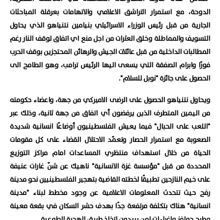
الدوحة، مع استمرار التراشق الاعلامي والاتهامات بعرقلة المباحثات
الجارية من قبل رئيس الوزراء الاسرائيلي بنيامين نتنياهو الذي يحاول
التسويف والمماطلة وخلق العثرات من اجل منع اي اتفاق لوقف النار رغم
المطالبات الداخلية من قبل عائلات الجيش والرهائن المحتجزين بوقف الحرب
فورًا وابرام الصفقة التي يسعى اليها الرئيس ترامب، وهو الطامح الى
الحصول على جائزة "نوبل للسلام".
ويحاول نتنياهو الحصول على الرضى الاميركي من جهة، واعضاء حكومته
من اليمين المتطرف الذين يرفضون أي اتفاق من جهة ثانية، وذلك عبر
"اللعب على الحبال" فيما يعيش الفلسطينيون أوضاعًا انسانية شديدة
الصعوبة مع استمرار الحصار وتعمّد الاحتلال القضاء على كل مقومات
الحياة من خلال استهداف منتظري المساعدات امام مراكز التوزيع
المحددة من قبل "مؤسسة غزة الانسانية" ناهيك عن شنّ غارات عنيفة
على خيم النازحين تطبيقًا لخطته القاضية بتهجير الفلسطينيين نحو مدينة
رفح حيث تتحدث المعلومات الاعلامية عن وجود مخطط لبناء "مدينة
انسانية" هناك بتكلفة مرتفعة جدًا بهدف حشر السكان في بقعة معينة
وطرح حوافز وإغراءات لمن يريدون اتخاذ طريق الهجرة الطوعية.