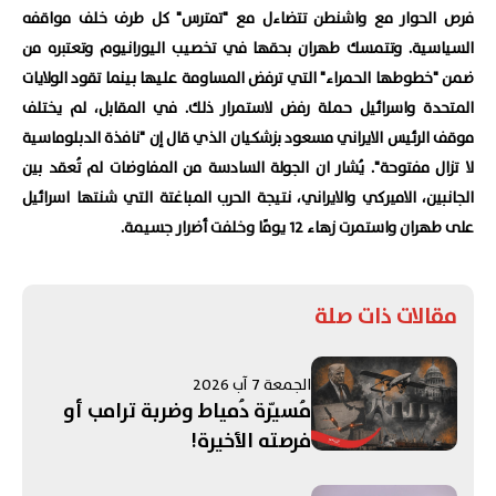
فرص الحوار مع واشنطن تتضاءل مع "تمترس" كل طرف خلف مواقفه
السياسية. وتتمسك طهران بحقها في تخصيب اليورانيوم وتعتبره من
ضمن "خطوطها الحمراء" التي ترفض المساومة عليها بينما تقود الولايات
المتحدة واسرائيل حملة رفض لاستمرار ذلك. في المقابل، لم يختلف
موقف الرئيس الايراني مسعود بزشكيان الذي قال إن "نافذة الدبلوماسية
لا تزال مفتوحة". يُشار ان الجولة السادسة من المفاوضات لم تُعقد بين
الجانبين، الاميركي والايراني، نتيجة الحرب المباغتة التي شنتها اسرائيل
على طهران واستمرت زهاء 12 يومًا وخلفت أضرار جسيمة.
مقالات ذات صلة
الجمعة 7 آب 2026
مُسيّرة دُمياط وضربة ترامب أو
فرصته الأخيرة!