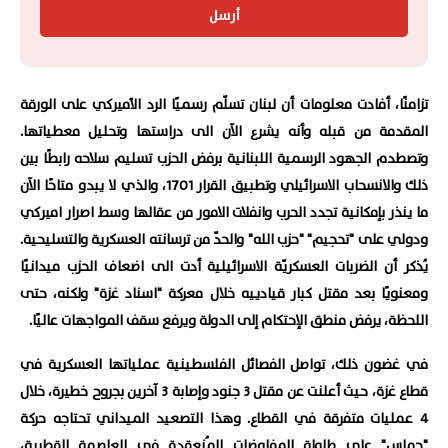
أرسل
تزامنًا، أفادت معلومات أن لبنان تسلّم رسميًا الرد الأميركي على الورقة
المقدمة من قبله وأنه يشرع الآن الى دراستها وتحليل معطياتها.
وتصطدم الجهود الرسمية اللبنانية برفض الحزب تسليم سلاحه رابطًا بين
ذلك والانسحاب الاسرائيلي وتطبيق القرار 1701، والذي لا يبدو متاحًا الآن
ما ينذر بإمكانية تجدد الحرب وانفلات الامور من عقالها وسط اصرار اميركي
ودولي على "تحجيم" "حزب الله" والحدّ من ترسانته العسكرية والتسليحية.
يُذكر أن الضربات العسكريّة الاسرائيلية أدت الى اضعاف الحزب ميدانيًا
ومعنويًا بعد مقتل كبار قيادييه خلال معركة "اسناد غزة" ولكنه، حتى
اللحظة، يرفض منطق الإحتكام إلى الدولة ويرفع سقف المواجهات عاليًا.
في غضون ذلك، تواصل الفصائل الفلسطينية عملياتها العسكرية في
قطاع غزة، حيث أعلنت عن مقتل 3 جنود وإصابة 3 آخرين بجروح خطيرة، خلال
4 عمليات متفرقة في القطاع. وهذا التصعيد الميداني تحتاجه حركة
"حماس" على طاولة المفاوضات المُنعقدة في العاصمة القطرية،