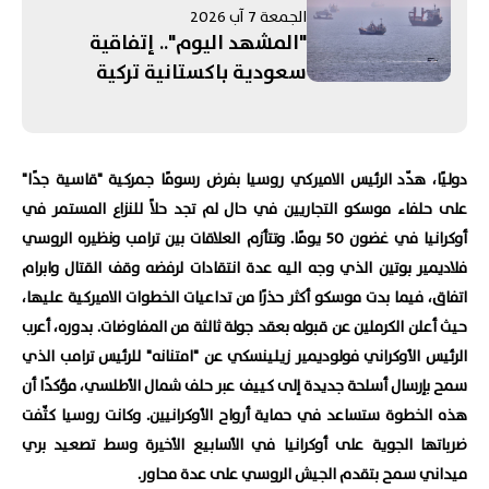
الجمعة 7 آب 2026
"المشهد اليوم".. إتفاقية
سعودية باكستانية تركية
لـ"الدفاع المشترك"! الحرب على
إيران تستنزف مخزون الأسلحة
الأميركية.. ومفاوضات روما
دوليًا، هدّد الرئيس الاميركي روسيا بفرض رسومًا جمركية "قاسية جدًا"
تنتهي بلا "نتائج حاسمة"
على حلفاء موسكو التجاريين في حال لم تجد حلاً للنزاع المستمر في
أوكرانيا في غضون 50 يومًا. وتتأزم العلاقات بين ترامب ونظيره الروسي
فلاديمير بوتين الذي وجه اليه عدة انتقادات لرفضه وقف القتال وابرام
اتفاق، فيما بدت موسكو أكثر حذرًا من تداعيات الخطوات الاميركية عليها،
حيث أعلن الكرملين عن قبوله بعقد جولة ثالثة من المفاوضات. بدوره، أعرب
الرئيس الأوكراني فولوديمير زيلينسكي عن "امتنانه" للرئيس ترامب الذي
سمح بإرسال أسلحة جديدة إلى كييف عبر حلف شمال الأطلسي، مؤكدًا أن
هذه الخطوة ستساعد في حماية أرواح الأوكرانيين. وكانت روسيا كثّفت
ضرباتها الجوية على أوكرانيا في الأسابيع الأخيرة وسط تصعيد بري
ميداني سمح بتقدم الجيش الروسي على عدة محاور.