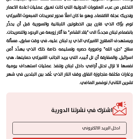
التخلص من عبء العقوبات الدولية التي كانت تعيق عمليات اعادة الاعمار
وتحريك عجلة الاقتصاد. وهو ما كان اصلًا محور تصريحات المبعوث الأميركي
توم برّاك الذي قارن بين الخطوتين اللبنانية والسورية قبل أن يحذّر
بانضمام لبنان مجددًا الى "بلاد الشام" ما أثار زوبعة من الردود والتصريحات.
ويستهدف المقترح الاميركي الذي رد لبنان عليه، في وقت سابق، مسألة
سلاح "حزب الله" وضرورة حصره وتسليمه خاصة ذلك الذي يهدّد أمن
اسرائيل. والمفارقة أن تل أبيب، التي يريد الجانب الاميركي حمايتها، هي
نفسها لا تزال تحتل أراضي داخل لبنان وتنفذ عمليات استهداف يومية
وغارات مكثفة متجاوزة اتفاق وقف النار الذي عُقد بين البلدين في شهر
تشرين الثاني/ نوفمبر الماضي.
اشترك في نشرتنا الدورية