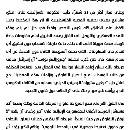
وعلى مدار أكثر من 21 شهرًا، دأبت الحكومة الاسرائيلية على اطلاق
مشاريع بهدف تصفية القضية الفلسطينية الا ان هذا المخطط يعتبر
الاخطر على الاطلاق لانه يكرس التهجير واقعًا في حال لم يتم وقف
التمدد العسكري والتوصل الى اتفاق يمهد الطريق امام مفاوضات جادة
لارساء هدنة طويلة الأمد. الى ذلك، حالت خارطة الانسحاب دون تحقيق أي
تقدم في المفاوضات، التي دخلت أسبوعها الثاني دون الحديث عن أي
تقدم مهم في حين ذكرت صحيفة "جيروزاليم بوست" أن إسرائيل قدمت
خريطة ثالثة بشأن إعادة انتشار قواتها في القطاع بعد الضغوط المكثفة
من جانب الوسطاء لمنع انهيار التفاوض. وتزامنت هذه المعطيات مع
اعلان حزب "ديغيل هتوراه" اليميني الديني انسحابه من الائتلاف الحكومي
الذي يرأسه نتنياهو، وذلك على اثر الخلاف حول قانون التجنيد.
في الشق الايراني، تبدو المرواحة عنوان المرحلة الحالية وذلك بعدما أكد
مستشار المرشد الأعلى للجمهورية الإيرانية علي أكبر ولايتي أن بلاده "لا
ترفض التفاوض من حيث المبدأ، شريطة ألا يتضمن مطالب تتعلق بالتخلي
عن حقوق تعتبرها جوهرية في برنامجها النووي". وكلام الاخير يؤكد أن