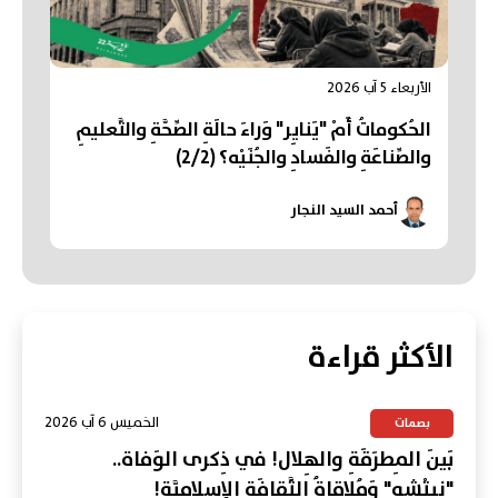
الأربعاء 5 آب 2026
الحُكوماتُ أَمْ "يَنايِر" وَراءَ حالَةِ الصِّحَّةِ والتَّعليمِ
والصِّناعَةِ والفَسادِ والجُنَيْه؟ (2/2)
أحمد السيد النجار
الأكثر قراءة
الخميس 6 آب 2026
بصمات
بَينَ المِطرَقَةِ والهِلال! في ذِكرى الوَفاة..
"نِيتْشِه" وَمُلاقاةُ الثَّقافَةِ الإسلامِيَّة!