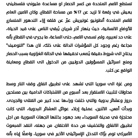
تستطع الامم المتحدة من كسر الحصار او مساعدة مليوني فلسطيني
يعيش في رقعة لا تزيد عن 17% من مساحة القطاع. وكان الامين العام
للامم المتحدة أنطونيو غوتيريش عبّر عن قلقه إزاء التدهور المتسارع
للأوضاع الانسانية، حيث ينهار آخر شريان يُبقي الناس على قيد الحياة،
على حد تعبيره. ولم تسمي الامم، حتى الساعة، ما يجري في القطاع بأنه
مجاعة رغم وجود كل المؤشرات الدالة على ذلك، لان هذا "التوصيف"
يحتاج الى شروط دقيقة يُصعب تحقيقها في الحالة الغزاوية بسبب الحصار
ومنع اسرائيل المسؤولين الدوليين من الدخول الى القطاع ومعاينة
الواقع عن كثب.
ومن غزة الى سوريا التي تشهد على تطبيق اتفاق وقف النار وسط
محاولات لتثبيت الاستقرار بعد أسبوع من الاشتباكات الدامية بين مسلحين
دروز وعشائر بدوية والتي خلفت وراءها عدد كبير من القتلى والجرحى.
وبدأت أمس، الاثنين، عملية إجلاء عوائل العشائر البدوية، التي كانت
محتجزة في مدينة السويداء بعد جهود بذلتها الجهات السورية من اجل
تطبيق الاتفاق والتخفيف من حدة الاحتقان. من جهته، انتقد المبعوث
الأميركي توم برّاك التدخل الإسرائيلي الأخير في سوريا، واصفًا إياه بأنه