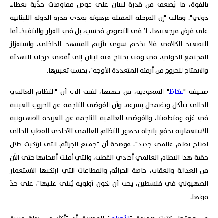
بالقوة، ما يُضعف من قدرة لبنان على خوض مفاوضات جدّية بغطاء
دولي". وقالت "إن المرحلة المقبلة مرهونة بمدى قدرة الدولة اللبنانية
على فرض مرجعيتها، لا في النصوص فحسب، بل في القرار والتنفيذ. أما
التصعيد الكلامي فلا يخدم سوى تأزيم المشهد الداخلي، واستفزاز
المجتمع الدولي، في وقت يحتاج فيه لبنان إلى أقصى درجات التهدئة
والانفتاح للخروج من أزمته المتعددة الأوجه"، بحسب تعبيرها.
صحيفة "
عكاظ
" السعودية، من جهتها، لفتت الى أن "النظام العالمي
الحالي يتآكل ويضمحل بسرعة. وأن الفوضى الناجمة عن الحروب العبثية
في غزة ومنطقتنا، والفوضى العالمية الناجمة عن العربدة الصهيونية
الاستعمارية تدفع باتجاه تدهور النظام العالمي الأحادي القطب الحالي
لصالح نظام عالمي جديد"، موضحة أن "جميع الجرائم التي ارتكبت خلال
حقبة هذا النظام العالمي أحادي القطب، والتي أفلت أصحابها حتى الآن
من العدالة والعقاب، خاصة الجرائم والفظاعات التي ارتكبها الاستعمار
الصهيوني في فلسطين، يجب أن تكون أولوية يُبنى عليها"، على حدّ
قولها.