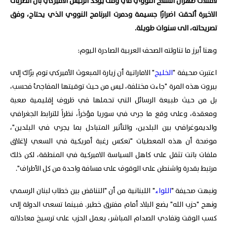
لامتلاك طهران السلاح النووي في وقت يؤكد الرئيس الاميركي بأن الضربات
الاخيرة ألحقت اضرارًا جسيمة ودمرت البرنامج النووي الذي يحتاج، وفق
تصريحاته، الى سنوات طويلة.
وهنا أبرز ما تناولته الصحف العربية الصادرة اليوم:
اعتبرت صحيفة "
الخليج
" الاماراتية أن زيارة المبعوث الأميركي توم برّاك إلى
بيروت هذه المرة "جاءت مختلفة، ليس من حيث توقيتها المفاجئ فحسب،
بل من حيث طبيعة الرسائل التي تحملها في ظروف إقليمية صعبة
ومعقدة، وعلى وقع ما جرى في سوريا مؤخراً، نظراً للترابط الجغرافي
والديموغرافي بين البلدين، والتأثير المتبادل بما يجري في البلدين"،
موضحة أن هذه المعطيات "تعكس رغبة أمريكية في السعي لإغلاق
ملفات باتت تثقل على كاهل السياسة الاميركية في المنطقة، لكن ذلك
مرتبط بقدرة واشنطن على الوقوف على مسافة واحدة من كل الأطراف".
ونبهت صحيفة "
اللواء
" اللبنانية من أن "التناقض بين خطاب لبنان الرسمي
ونهج "حزب الله" يضع البلاد أمام مفترق خطير. فبينما تسعى الدولة إلى
كسب الوقت وتفادي الصدام المباشر، يعمل الحزب على ترسيخ معادلاته