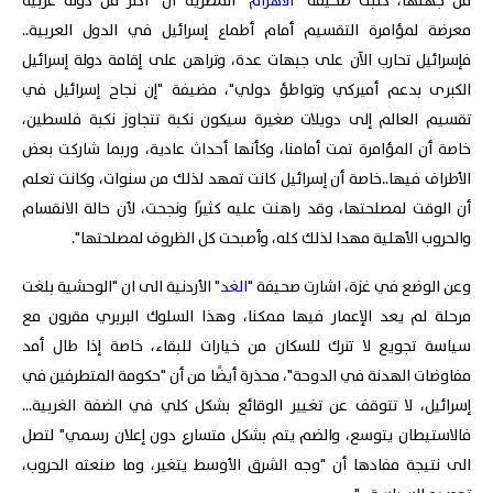
من جهتها، كتبت صحيفة "
الأهرام
" المصرية أن "أكثر من دولة عربية
معرضة لمؤامرة التقسيم أمام أطماع إسرائيل في الدول العربية..
فإسرائيل تحارب الآن على جبهات عدة، وتراهن على إقامة دولة إسرائيل
الكبرى بدعم أميركي وتواطؤ دولي"، مضيفة "إن نجاح إسرائيل في
تقسيم العالم إلى دويلات صغيرة سيكون نكبة تتجاوز نكبة فلسطين،
خاصة أن المؤامرة تمت أمامنا، وكأنها أحداث عادية، وربما شاركت بعض
الأطراف فيها..خاصة أن إسرائيل كانت تمهد لذلك من سنوات، وكانت تعلم
أن الوقت لمصلحتها، وقد راهنت عليه كثيرًا ونجحت، لأن حالة الانقسام
والحروب الأهلية مهدا لذلك كله، وأصبحت كل الظروف لمصلحتها".
وعن الوضع في غزة، اشارت صحيفة "
الغد
" الأردنية الى ان "الوحشية بلغت
مرحلة لم يعد الإعمار فيها ممكنا، وهذا السلوك البربري مقرون مع
سياسة تجويع لا تترك للسكان من خيارات للبقاء، خاصة إذا طال أمد
مفاوضات الهدنة في الدوحة"، محذرة أيضًا من أن "حكومة المتطرفين في
إسرائيل، لا تتوقف عن تغيير الوقائع بشكل كلي في الضفة الغربية…
فالاستيطان يتوسع، والضم يتم بشكل متسارع دون إعلان رسمي" لتصل
الى نتيجة مفادها أن "وجه الشرق الأوسط يتغير، وما صنعته الحروب،