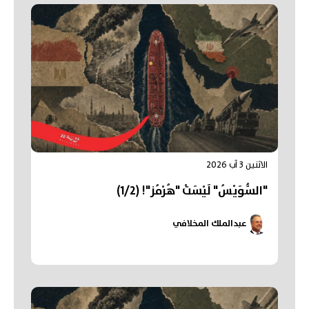
الاثنين 3 آب 2026
"السُّوَيْسُ" لَيْسَتْ "هُرْمُز"! (1/2)
عبدالملك المخلافي