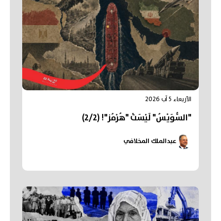
الأربعاء 5 آب 2026
"السُّوَيْسُ" لَيْسَتْ "هُرْمُز"! (2/2)
عبدالملك المخلافي