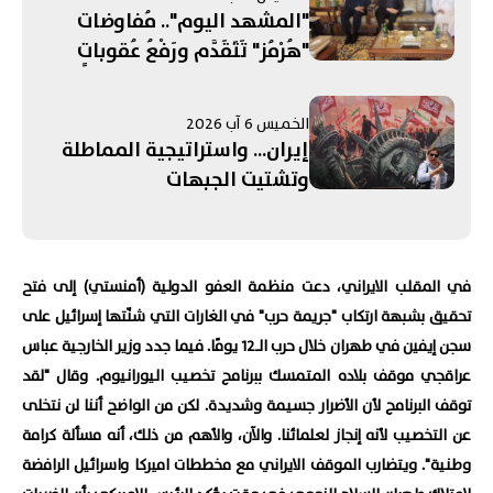
"المشهد اليوم".. مُفاوضات
"هُرْمُز" تَتَقَدَّم ورَفْعُ عُقوباتٍ
مُرتَبِطَةٍ بِـ"الحَرَس"! التَّصعيدُ
الإسرائيليُّ جَنوبًا يُبَدِّدُ الآمالَ
الخميس 6 آب 2026
بِمُفاوَضاتِ روما... وإدانَةٌ عَرَبِيَّةٌ -
إيران... واستراتيجية المماطلة
إسلامِيَّّةٌ لِانتِهاكاتِ الاحتِلالِ في
وتشتيت الجبهات
القُدس
في المقلب الايراني، دعت منظمة العفو الدولية (أمنستي) إلى فتح
تحقيق بشبهة ارتكاب "جريمة حرب" في الغارات التي شنّتها إسرائيل على
سجن إيفين في طهران خلال حرب الـ12 يومًا. فيما جدد وزير الخارجية عباس
عراقجي موقف بلاده المتمسك ببرنامج تخصيب اليورانيوم. وقال "لقد
توقف البرنامج لأن الأضرار جسيمة وشديدة. لكن من الواضح أننا لن نتخلى
عن التخصيب لأنه إنجاز لعلمائنا. والآن، والأهم من ذلك، أنه مسألة كرامة
وطنية". ويتضارب الموقف الايراني مع مخططات اميركا واسرائيل الرافضة