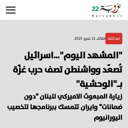
صحافة
الثلاثاء 22 تموز 2025
"المشهد اليوم"…اسرائيل
تُصعّد وواشنطن تصف حرب غزّة
بـ"الوحشية"
زيارة المبعوث الاميركي للبنان "دون
ضمانات" وايران تتمسك ببرنامجها لتخصيب
اليورانيوم