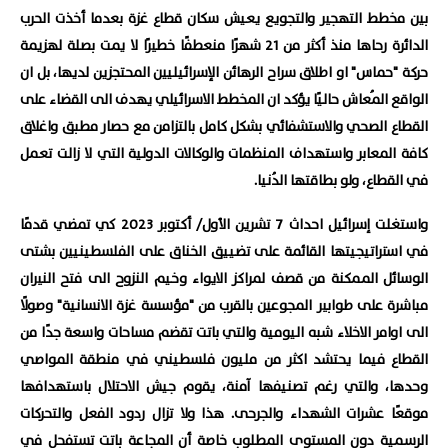
بين مخطط التهجير والتجويع يعيش سكان قطاع غزة بعدما أخذت الحرب
الدائرة رحاها منذ أكثر من 21 شهرًا منعطفًا خطيرًا لا يمت بصلة لهزيمة
حركة "حماس" او اطلاق سراح الرهائن الإسرائيليين المحتجزين لديها، بل ان
الواقع المُعاش حاليًا يؤكد ان المخطط الاسرائيلي يهدف الى القضاء على
القطاع الصحي والاستشفائي بشكل كامل بالتزامن مع حصار مطبق واغلاق
كافة المعابر واستهداف المنظمات والوكالات الدولية التي لا زالت تعمل
في القطاع، ولو بطاقتها الدُنيا.
واستغلت إسرائيل احداث 7 تشرين الأول/ أكتوبر 2023 كي تمضي قدمًا
في استراتيجيتها القائمة على تضييق الخناق على الفلسطينيين بشتى
الوسائل الممكنة من قصف لمراكز الايواء وخيم النزوح الى فتح النيران
مباشرة على طوابير المجوعين بالقرب من "مؤسسة غزة الانسانية" وصولًا
الى اوامر الاخلاء شبه اليومية والتي باتت تقضم مساحات واسعة جدًا من
القطاع فيما يحتشد اكثر من مليون فلسطيني في منطقة المواصي
وحدها، والتي رغم تصنيفها آمنة، يقوم جيش الاحتلال باستهدافها
موقعًا عشرات الشهداء والجرحى. هذا ولا تزال ردود الفعل والتحركات
الرسمية دون المستوى المطلوب خاصة أن المجاعة باتت تستفحل في