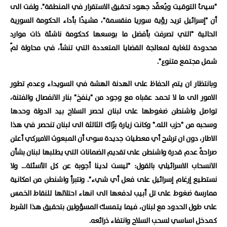
"سيئ التوقيت ويُعقّد جهود تحقيق الاستقرار في المنطقة". ولفت الى
أن "إسرائيل تريد رؤية سوريا منقسمة"، مشيدًا بأداء الحكومة السورية
الحالية "التي تصرفت بأفضل ما بوسعها كحكومة ناشئة ذات موارد
محدودة للغاية لمعالجة القضايا المتعددة التي تنشأ، في محاولة لمّ
شمل مجتمع متنوع".
وبانتظار ان يتم الحفاظ على الهدنة الهشة في السويداء وعدم تطور
الامور الى ما لا تحمد عقباه مع وجود من "ينفخ" بنار الانفصال والفتنة،
تواصل واشنطن ضغوطها على لبنان لحصر السلاح بيد الدولة وحدها
وسحبه من "حزب الله." وكانت زيارة برّاك الثالثة الى لبنان تنحصر في هذا
الاطار، دون ان ترشح أي معطيات جديدة سوى أن المبعوث الاميركي أعلن
صراحةً عدم قدرة واشنطن على تقديم الضمانات التي يطلبها لبنان بشأن
الانسحاب الاسرائيلي بالقول: "ليست لدينا أجوبة عن كل الأسئلة... ولا
نستطيع إرغام إسرائيل على فعل أي شيء". وتتبرأ واشنطن من امكانية
ممارسة ضغوط على تل أبيب لدفعها الى انهاء احتلالها للنقاط الخمس
على طول الحدود مع لبنان، فيما يتمسك المسؤولين بتحقيق هذا الشرط
كمدخل اساسي لسحب السلاح وانتفاء ذرائعه.