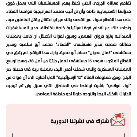
يُفاقم معاناة الجرحى الذين تكتظ بهم المستشفيات التي تعمل فوق
قدراتها الاستيعابية خاصة وأن تل أبيب تعتمد استراتيجية قوامها القضاء
على هذا القطاع سواء عبر القصف والتدمير او اعتقال وقتل العاملين فيه،
وتجلى ذلك عبر اقدام قوة اسرائيلية خاصة باختطاف مدير المستشفيات
الميدانية بغزة مروان الهمص. وسبق لقوات الاحتلال ان قامت بعمليات
مماثلة شملت مدير مستشفى "الشفاء" محمد أبو سلمية ومدير
مستشفى "كمال عدوان" حسام أبو صفية.
وازاء هذا الواقع، لم يتبق في
القطاع المنكوب سوى 16 مستشفى تعمل جزئيًا من أصل 38، وسط توسع
العمليات العسكرية والتي شملت أمس البدء بعملية برية في مدينة دير
البلح، وفق معلومات القناة "12 الإسرائيلية" التي أشارت الى أن قوات من
"لواء غولاني" باشرت توغلها في المناطق التي سبق وان تم توجيه
انذارات بالاخلاء اليها والتوجه جنوبًا نحو منطقة المواصي.
اشترك في نشرتنا الدورية