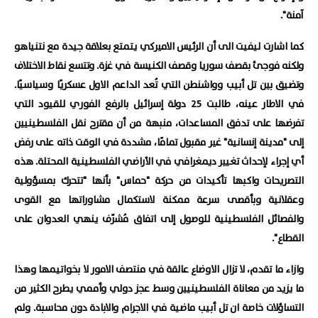
آمنة".
كما اشارت ليفيت الى أن الرئيس الاميركي يتمتع بعلاقة جيدة مع نتنياهو
ولكنه فوجئ بقصف سوريا وقصف الكنيسة في غزة. وتتسع نقاط الاختلاف
وتضيق بين تل أبيب وواشنطن التي تُعد الداعم الاول عسكريًا وسياسيًا.
في الاطار عينه، طالبت 25 دولة إسرائيل بالرفع الفوري للقيود التي
تفرضها على تدفق المساعدات، منبهة من أن مقترح نقل الفلسطينيين
إلى "مدينة إنسانية" غير مقبول تمامًا،
مشددة في الوقت ذاته على رفض
أي إجراء لإحداث تغيير ديمغرافي في الأراضي الفلسطينية المحتلة. هذه
التصريحات واكبها تأكيدات من حركة "حماس" بأنها "تتحرك بمسؤولية
وعقلانية وبأقصى سرعة ممكنة لاستكمال مشاوراتها مع القوى
والفصائل الفلسطينية للوصول إلى اتفاق مُشرّف ينهي العدوان على
القطاع".
وازاء ما تقدم، لا تزال الاوضاع عالقة في منتصف الامور لا بخواتيمها وهذا
ما يزيد من معاناة الفلسطينيين وسط عجز دولي وأممي يطرح الكثير من
التساؤلات خاصة ان تل أبيب ماضية في الاجرام والابادة دون محاسبة. ولم