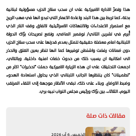
هذا وتصرّ الادارة الاميركية على ان سحب سلاح الحزب مسؤولية لبنانية
بحتة، كما تربط بين هذا البند واعادة الاعمار التي تبدو انها في مهب الريح
مع استمرار الاعتداءات والانتهاكات الاسرائيلية لاتفاق وقف النار الذي
أُبرم في تشرين الثاني/ نوفمبر الماضي. وتضع تصريحات برّاك الدولة
اللبنانية امام معضلة حقيقية تتمثل بعدم قدرتها على سحب سلاح الحزب
دون ضمانات رفضت واشنطن توفيرها كما انها تنظر بعين القلق والحذر
الى امكانية ان يسبب ذلك من حدوث خضات امنية داخلية. وبالتالي،
اجمعت التحليلات على ان هذه الزيارة الاميركية حملت "تحذيرات" اكثر من
"تطمينات" كان ينتظرها الجانب اللبناني الذي يحاول استعادة الهدوء
وضبط الاوضاع. وبناء على ذلك، تبقى الأنظار موجهة إلى اللقاء المرتقب
اليوم، الثلاثاء، بين برّاك ورئيس مجلس النواب نبيه بري.
مقالات ذات صلة
الخميس 6 آب 2026