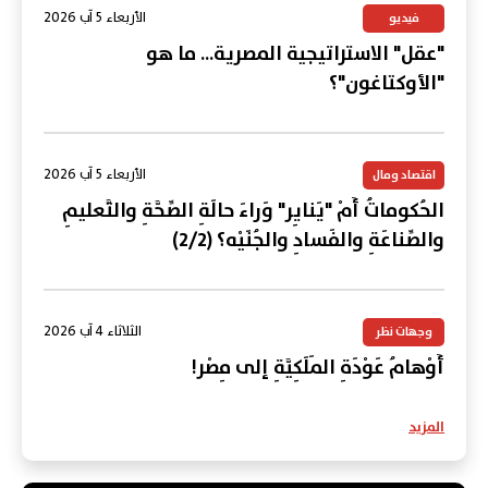
الأربعاء 5 آب 2026
فيديو
"عقل" الاستراتيجية المصرية... ما هو
"الأوكتاغون"؟
الأربعاء 5 آب 2026
اقتصاد ومال
الحُكوماتُ أَمْ "يَنايِر" وَراءَ حالَةِ الصِّحَّةِ والتَّعليمِ
والصِّناعَةِ والفَسادِ والجُنَيْه؟ (2/2)
الثلاثاء 4 آب 2026
وجهات نظر
أَوْهامُ عَوْدَةِ المَلَكِيَّةِ إلى مِصْر!
المزيد