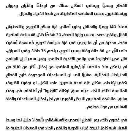
القطاع رسميًا ويعاني السكان هناك من اوجاعًا وغثيان ودوران
ويتساقطون، بحسب المشاهد المتداولة، من شدة الاعياء والهزال.
فمنذ 140 يوميًا والاحتلال يحارب أهالي غزة بسلاح التجويع والتعطيش
القاتل والذي حصد، بحسب وزارة الصحة، 20 شخصًا خلال 48 ساعة الماضية
فقط، محذرة من أن ما يجري في غزة سياسة تجويع مُمنهجة أسفرت
حتى الآن عن 86 حالة وفاة بسبب الجوع، بينهم 76 طفلا. وفي السياق،
قال مدير الطوارئ في برنامج الأغذية العالمي روس سميث إن البرنامج
لم يتمكن منذ منتصف أيار/مايو الماضي من إدخال أكثر من 10% من
الاحتياجات الغذائية، مشيرًا الى ان المساعدات الموجودة خارج القطاع
تكفي لإطعام سكان غزة لمدة شهرين على الأقل، لو توفرت الظروف
المناسبة لذلك.
النداء عينه سبق لوكالة "الاونروا" أن أطلقته، في وقت
سابق، مناشدة المعنيين التدخل الفوري من اجل ادخال المساعدات وانقاذ
الاهالي من موت محتوم.
في غضون ذلك، يمر القطاع الصحي والاستشفائي بأزمة لا مثيل لها وسط
انهيار شبه كامل نتيجة غياب الادوية والنقص الحاد في المعدات الطبية ما