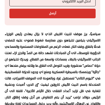
أرسل
سياسيًا، برز موقف للبيت الابيض الذي لا يزال يهادن رئيس الوزراء
الاسرائيلي بنيامين نتنياهو دون ممارسة ضغوط قصوى عليه للمضي
قدمًا باتفاق وقف النار. فعلى الرغم من المفاوضات المستمرة والمساعي
الدؤوبة للوسطاء الى أن المباحثات تشهد حالة من المدّ والجزر ازاء تعنت
الجانب الاسرائيلي بالبقاء بمساحات واسعة من القطاع. ويدرك نتنياهو ان
حركة "حماس" محشورة وتريد التوصل الى اتفاق ما ولكنه يرفض منحها اي
"جائزة" ويتمسك بالسيطرة العسكرية ومنع اي وجود للحركة الفلسطينية
في "اليوم التالي" لمستقبل غزة. وبالعودة الى الموقف الاميركي، قالت
المتحدثة باسم البيت الأبيض كارولين ليفيت "إن الحرب أصبحت وحشية
للغاية في ظل تزايد أعداد القتلى خلال الأيام الأخيرة"، لافتة الى أن
الرئيس دونالد ترامب "يريد أن يتم التفاوض من أجل وقف إطلاق النار،
والإفراج عن الرهائن الإسرائيليين وأنه يريد دخول المساعدات لغزة بطريقة