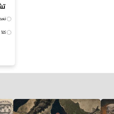
تش
نعم
كلا