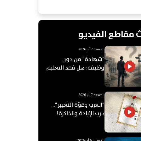
 مقاطع الفيديو
الجمعة 7 آب 2026
"شهادة" من دون
وظيفة: هل فقد التعليم
الجامعي قيمته؟
الجمعة 7 آب 2026
"العرب وقوّة التغيير"...
حرب الإبادة والذاكرة!
الخميس 6 آب 2026