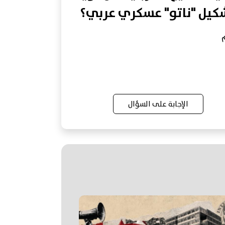
كيل "ناتو" عسكري عربي؟
الإجابة على السؤال