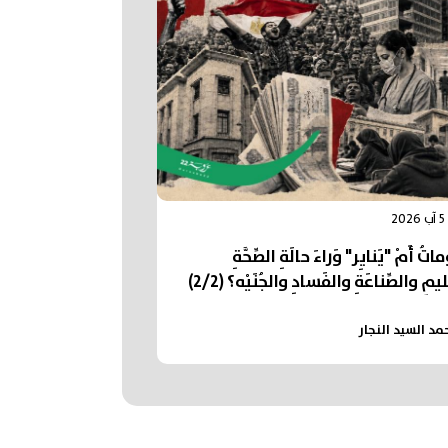
2
تُ أَمْ "يَنايِر" وَراءَ حالَةِ الصِّحَّةِ
يمِ والصِّناعَةِ والفَسادِ والجُنَيْه؟ (2/2)
مد السيد النجار