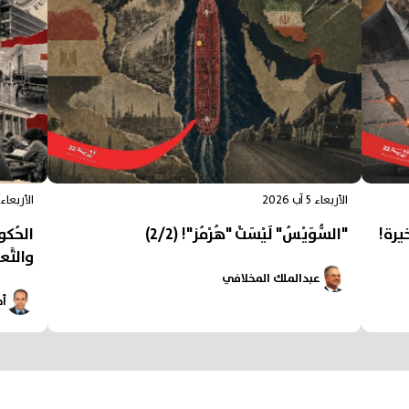
الأربعاء 5 آب 2026
الأربعاء 5 آب 026
يرة!
"السُّوَيْسُ" لَيْسَتْ "هُرْمُز"! (2/2)
الحُكوما
والتَّعل
عبدالملك المخلافي
أح