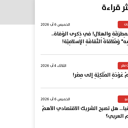
ثر قراءة
الخميس 6 آب 2026
ات
المِطرَقَةِ والهِلال! في ذِكرى الوَفاة..
ِه" وَمُلاقاةُ الثَّقافَةِ الإسلامِيَّة!
الثلاثاء 4 آب 2026
 نظر
 عَوْدَةِ المَلَكِيَّةِ إلى مِصْر!
الخميس 6 آب 2026
يو
يا... هل تصبح الشريك الاقتصادي الأهمّ
م العربي؟