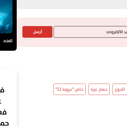
أرسل
المزيد
في
الجوع
حصار غزة
خاص "عروبة 22"
ع
فعا
حما