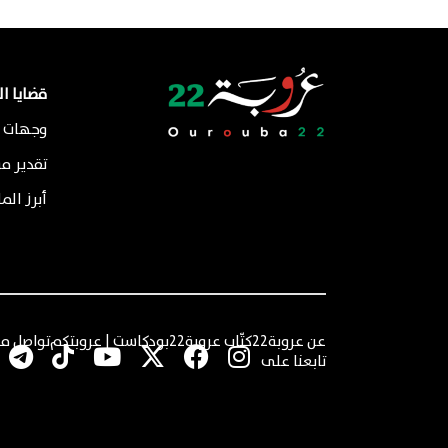
قضايا ا
وجهات ن
تقدير م
أبرز الم
عن عروبة22
كتّاب عروبة22
بودكاست | عروبتكم
تواصل مع
تابعنا على