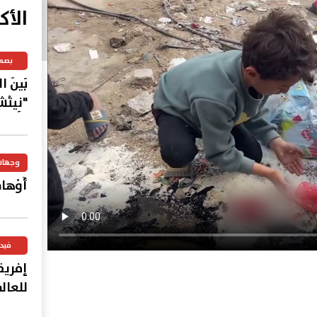
الأك
بصم
بَينَ 
"نِيتْش
وجهات
أَوْهامُ
فيد
إفريق
للعال