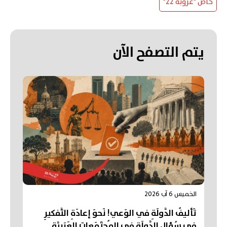
خاص "عروبة 22"
يتم التصفح الآن
الخميس 6 آب 2026
تَأليفُ الدَّولَةِ في الوَعي! نَحوَ إعادَةِ التَّفكيرِ
في سُؤالِ الدَّولَةِ في المُجتَمَعاتِ العَرَبِيَّة