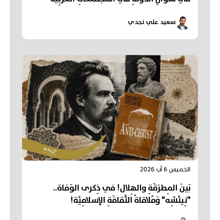
سعيد علي نجدي
الخميس 6 آب 2026
بَينَ المِطرَقَةِ والهِلال! في ذِكرى الوَفاة..
"نِيتْشِه" وَمُلاقاةُ الثَّقافَةِ الإسلامِيَّة!