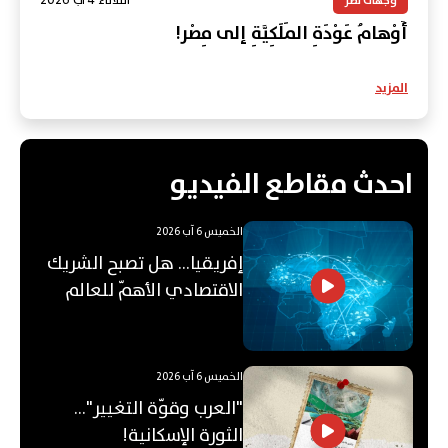
الثلاثاء 4 آب 2026
وجهات نظر
أَوْهامُ عَوْدَةِ المَلَكِيَّةِ إلى مِصْر!
المزيد
احدث مقاطع الفيديو
الخميس 6 آب 2026
إفريقيا... هل تصبح الشريك
الاقتصادي الأهمّ للعالم
العربي؟
الخميس 6 آب 2026
"العرب وقوّة التغيير"...
الثورة الإسكانية!