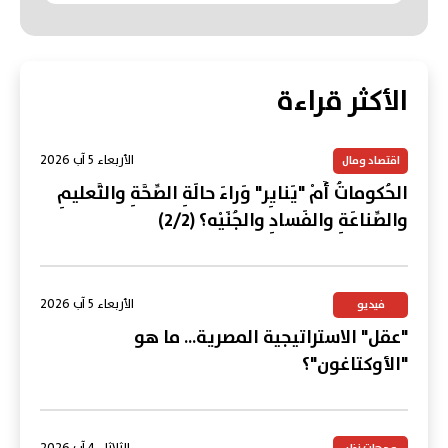
الأكثر قراءة
الأربعاء 5 آب 2026
اقتصاد ومال
الحُكوماتُ أَمْ "يَنايِر" وَراءَ حالَةِ الصِّحَّةِ والتَّعليمِ
والصِّناعَةِ والفَسادِ والجُنَيْه؟ (2/2)
الأربعاء 5 آب 2026
فيديو
"عقل" الاستراتيجية المصرية... ما هو
"الأوكتاغون"؟