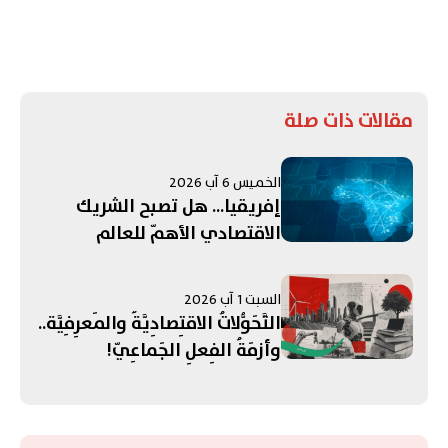
مقالات ذات صلة
الخميس 6 آب 2026
إفريقيا... هل تصبح الشريك
الاقتصادي الأهمّ للعالم
العربي؟
السبت 1 آب 2026
التَّحَوُّلاتُ الاقتِصادِيَّةُ والمَعرِفِيَّة..
وأزمَةُ الفِعلِ الجَماعِيّ!