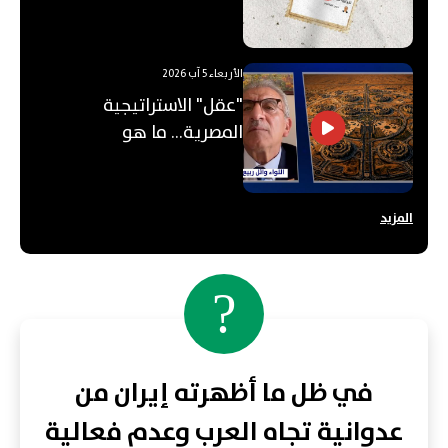
الأربعاء 5 آب 2026
"عقل" الاستراتيجية
المصرية... ما هو
"الأوكتاغون"؟
المزيد
?
في ظل ما أظهرته إيران من
عدوانية تجاه العرب وعدم فعالية