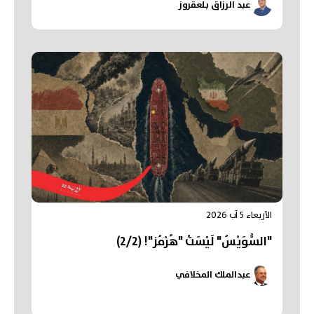
عبد الرزاق بلعقروز
الأربعاء 5 آب 2026
"السُّوَيْسُ" لَيْسَتْ "هُرْمُز"! (2/2)
عبدالملك المخلافي