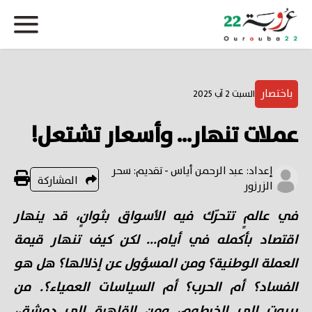
باختصار
السبت 2 آب 2025
عملات تنهار... وأسعار تشتعل!
إعداد: عبد الرحمن أياس - تقديم: سحر
المشاركة
الزرزور
في عالمٍ تتحرّك فيه الأسواق بثوانٍ، قد ينهار
اقتصاد بأكمله في أيام... لكن كيف تنهار قيمة
العملة الوطنية؟ ومن المسؤول عن إذلالها؟ هل هو
الفساد؟ أم الحرب؟ أم السياسات العمياء؟. من
بيروت إلى الخرطوم، ومن القاهرة إلى دمشق،