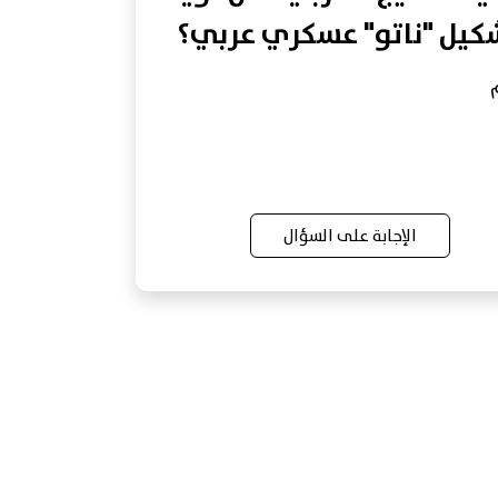
كيل "ناتو" عسكري عربي؟
الإجابة على السؤال