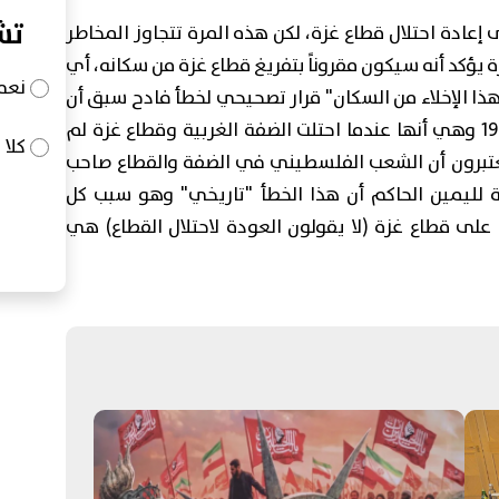
تش
 إعادة احتلال قطاع غزة، لكن هذه المرة تتجاوز المخاطر
رة يؤكد أنه سيكون مقروناً بتفريغ قطاع غزة من سكانه، أي
نعم
ذا الإخلاء من السكان" قرار تصحيحي لخطأ فادح سبق أن
ارتكبته حكومة حزب العمال الإسرائيلية عام 1967 وهي أنها عندما احتلت الضفة الغربية وقطاع غزة لم
كلا
عتبرون أن الشعب الفلسطيني في الضفة والقطاع صاحب
ة لليمين الحاكم أن هذا الخطأ "تاريخي" وهو سبب كل
لى قطاع غزة (لا يقولون العودة لاحتلال القطاع) هي