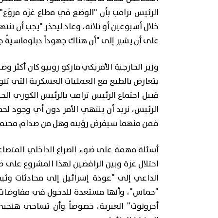
الرئيس ترامب بأن "الوضع في قطاع غزة مروّع"
خلال أسبوعين أو ثلاثة، وعاد ليحذر "يجب أن تنت
على أن يشير إلى "أن هناك جهوداً دبلوماسيةً جاد
وزير الخارجية الأمريكي ماركو روبيو كان أكثر وض
يتعارض بالطبع مع العمليات العسكرية التي تنوي
قبيل اجتماع الرئيس ترامب بالرئيس الكوري الجن
الرئيس، نريد أن ينتهي الأمر دون أي وجود لح
فمن منهما سيفرض رؤيته وهل من صدام محتمل 
أسئلة مهمة على ضوء الصراع الداخلي المتصاع
احتلال غزة وبين الرافضين لهذا المشروع على 
الداعي إلى "عودة إسرائيل إلى محادثات 
"حماس"، وأنها مستعدة للدخول في مفاوضات ب
أحرونوت" العبرية، خصوصاً وأن تساحي هنجب