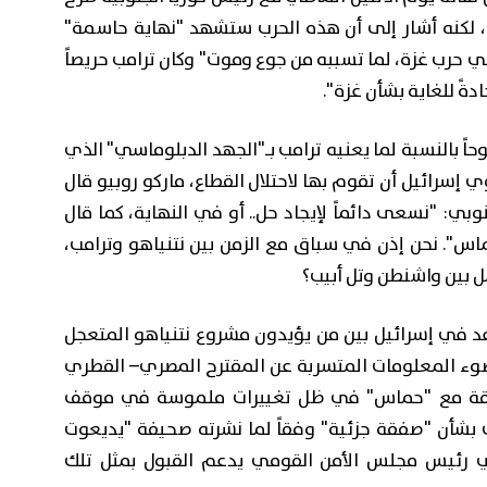
، لكنه أشار إلى أن هذه الحرب ستشهد "نهاية حاسمة"
هي حرب غزة، لما تسببه من جوع وموت" وكان ترامب حريصاً
ةً للغاية بشأن غزة".
وحاً بالنسبة لما يعنيه ترامب بـ"الجهد الدبلوماسي" الذي
 إسرائيل أن تقوم بها لاحتلال القطاع، ماركو روبيو قال
وبي: "نسعى دائماً لإيجاد حل.. أو في النهاية، كما قال
ماس". نحن إذن في سباق مع الزمن بين نتنياهو وترامب،
بين واشنطن وتل أبيب؟
د في إسرائيل بين من يؤيدون مشروع نتنياهو المتعجل
ضوء المعلومات المتسربة عن المقترح المصري– القطري
وثيقة مع "حماس" في ظل تغييرات ملموسة في موقف
شأن "صفقة جزئية" وفقاً لما نشرته صحيفة "يديعوت
ي رئيس مجلس الأمن القومي يدعم القبول بمثل تلك