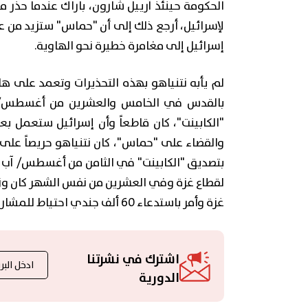
الحكومة حينئذ آرييل شارون، باراك عندما حذر 
لإسرائيل، أرجع ذلك إلى أن "حماس" ستزيد من عمق
إسرائيل إلى مغامرة خطيرة نحو الهاوية.
لم يأبه نتنياهو بهذه التحذيرات وتعمد على ه
بالقدس في الخامس والعشرين من أغسطس/ آب
"الكابينت"، كان قاطعاً وأن إسرائيل ستعمل 
والقضاء على "حماس"، كان نتنياهو حريصاً على 
بتصديق "الكابينت" في الثامن من أغسطس/ آب ال
لقطاع غزة وفي العشرين من نفس الشهر كان وزي
غزة وأمر باستدعاء 60 ألف جندي احتياط للمشاركة في تنفيذ العملية.
اشترك في نشرتنا
الدورية