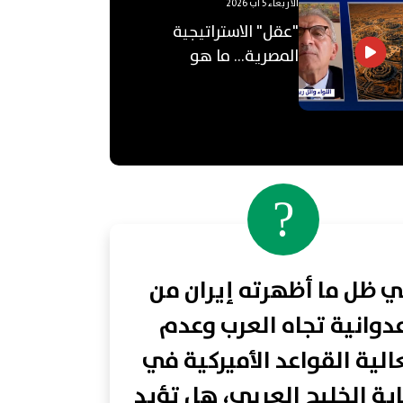
الأربعاء 5 آب 2026
"عقل" الاستراتيجية
المصرية... ما هو
"الأوكتاغون"؟
?
 ظل ما أظهرته إيران من
دوانية تجاه العرب وعدم
لية القواعد الأميركية في
ية الخليج العربي، هل تؤيد