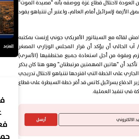
من العودة لاحتلال قطاع غزة ووصفه بأنه "مصيدة الموت"
 الأزمة لإسرائيل أمام العالم، واعتبر أن نتنياهو يقود
امش لقائه مع السيناتور الأمريكي جوني إرنست بمكتبه
 الحالي أن يؤكد أن قرار المجلس الوزاري المصغر
المزيد
بعزم وبقوة من أجل استعادة جميع مختطفيها (الأسرى)
تأكيد أن "هاتين المهمتين مرتبطتان" وهو هنا كان يذكر
جاري على الخطة التي اقترحها نتنياهو لاحتلال تدريجي
ر الدفاع يسرائيل كاتس قد أقر خطة السيطرة على قطاع
في
ع
أرسل
فعا
حما