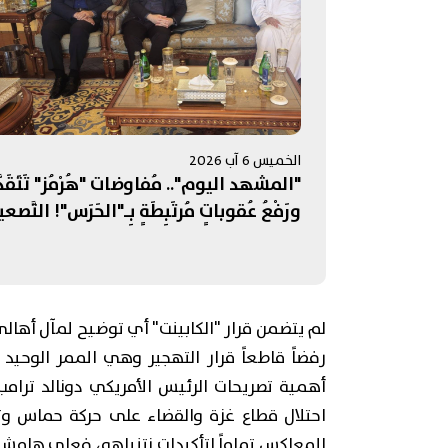
الخميس 6 آب 2026
"المشهد اليوم".. مُفاوضات "هُرْمُز" تَتَقَدّ
ورَفْعُ عُقوباتٍ مُرتَبِطَةٍ بِـ"الحَرَس"! التَّصعي
الإسرائيليُّ جَنوبًا يُبَدِّدُ الآمالَ بِمُفاوَضاتِ
روما... وإدانَةٌ عَرَبِيَّةٌ - إسلامِيَّّةٌ لِانتِهاكاتِ
الاحتِلالِ في القُدس
لم يتضمن قرار "الكابينت" أي توضيح لمآل أهال
رفضاً قاطعاً قرار التهجير وهي الممر الوحيد
أهمية تصريحات الرئيس الأمريكي دونالد ترامب 
احتلال قطاع غزة والقضاء على حركة حماس وتح
المعاكس تماماً لتأكيدات نتنياهو، فعلى هامش 