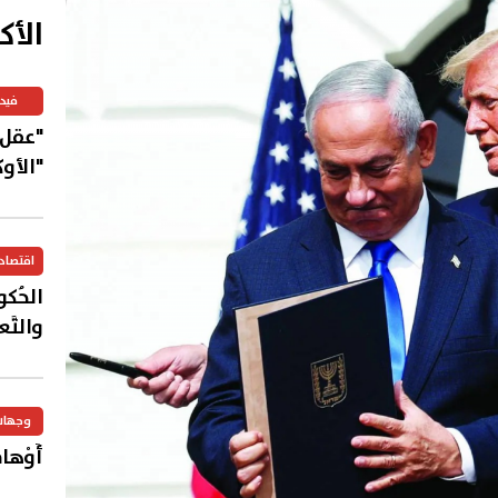
الأك
فيد
"عقل"
"الأو
اقتصاد
الحُكوما
والتَّع
وجهات
أَوْهامُ