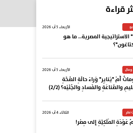
ثر قراءة
الأربعاء 5 آب 2026
يو
 الاستراتيجية المصرية... ما هو
كتاغون"؟
الأربعاء 5 آب 2026
 ومال
تُ أَمْ "يَنايِر" وَراءَ حالَةِ الصِّحَّةِ
ليمِ والصِّناعَةِ والفَسادِ والجُنَيْه؟ (2/2)
الثلاثاء 4 آب 2026
 نظر
 عَوْدَةِ المَلَكِيَّةِ إلى مِصْر!