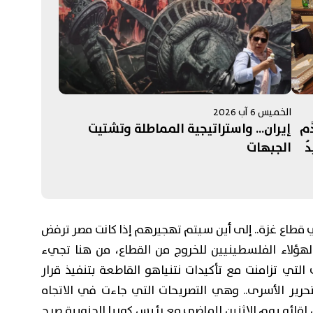
الخميس 6 آب 2026
َم
إيران... واستراتيجية المماطلة وتشتيت
دُ
الجبهات
ي قطاع غزة.. إلى أين سيتم تهجيرهم إذا كانت مصر ترفض
 لهؤلاء الفلسطينيين للخروج من القطاع، من هنا تجيء
التي تزامنت مع تأكيدات نتنياهو القاطعة بتنفيذ قرار
رير الأسرى.. وهي التصريحات التي جاءت في الاتجاه
لقائه يوم الاثنين الماضي مع رئيس كوريا الجنوبية صرح