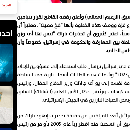
المزيد
سبق (الزعيم العمالي) وأعلن رفضه القاطع لقرار بنيامين
طاع غزة ووصف هذه الخطوة بأنها "فخ مميت"، معتبراً أن
احدث
ً، اعتبر كثيرون أن تحذيرات باراك "ليس لها أي وزن
لطة بين المعارضة والحكومة في إسرائيل، خصوصاً وأن
 في إسرائيل بإرسال طلب استدعاء إلى مسؤولين للإدلاء
بإفاداتهم بشأن "إخفاقات 7 أكتوبر/ تشرين أول2023" وشملت هذه الطلبات أسماء بارزة في السلطة
ومة نفسه إلى يو آف جالانت وزير الدفاع المقال، ورئيس
 كوخاني ورئيس جهاز الأمن العام (الشاباك) السابق
وبعض الضباط البارزين في الجيش الإسرائيلي.
ائيل أبعد المراقبين عن حقيقة تحذيرات إيهود باراك من
العودة إلى احتلال إسرائيل لقطاع غزة بعد أن سبق أن انسحبت منه اضطرارياً عام 2005 بأوامر من رئيس