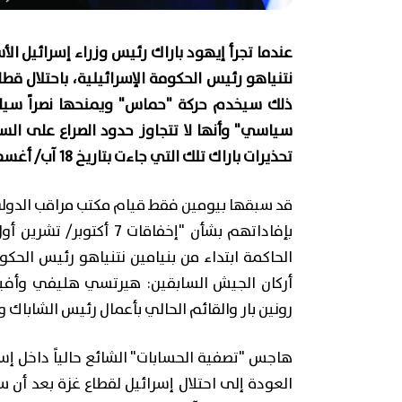
عندما تجرأ إيهود باراك رئيس وزراء إسرائيل الأ
نتنياهو رئيس الحكومة الإسرائيلية، باحتلال ق
ذلك سيخدم حركة "حماس" ويمنحها نصراً سياسيا
سياسي" وأنها لا تتجاوز حدود الصراع على الس
تحذيرات باراك تلك التي جاءت بتاريخ 18 آب/ أغسطس الحالي.
قد سبقها بيومين فقط قيام مكتب مراقب الدولة
الحاكمة ابتداء من بنيامين نتنياهو رئيس الحك
أركان الجيش السابقين: هيرتسي هليفي وأفيف
رونين بار والقائم الحالي بأعمال رئيس الشاباك 
هاجس "تصفية الحسابات" الشائع حالياً داخل إسر