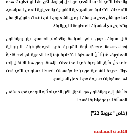
والخطط التي انتخبه الشعب من أجل إنجازها. لكن ماذا لو تعارضت هذه
التعهدات الانتخابية مع المرجعية القانونية والمعيارية للعمل السياسي،
كما هو شأن بعض سياسات اليمين الشعبوي التي تنتهك حقوق الإنسان
وتتعارض مع أساسيّات المنظومة الليبيرالية؟.
قبل سنوات، درس عالم السياسة والاجتماع الفرنسي بيار روزانفالون
(Pierre Rosanvallon) أزمة الشرعية في الديموقراطيات الليبيرالية
المعاصِرة، مُبيّنًا أنّ المسطرة الانتخابية بزمنيّتها الدورية لم تعد قادرةً
على حلّ مأزق الشرعية في المجتمعات الرّاهنة، ومن هنا الانتقال إلى
دوائر جديدة للشرعية من بينها مؤسسات الضبط الدستوري التي غدت
لها مسؤوليات جسيمة في العمل السياسي.
ما أشار إليه روزانفالون هو التحوّل الأبرز الذي له أثره النوعي في مستقبل
المسألة الديموقراطية نفسها.
(خاص "عروبة 22")
الكلمات المفتاحية