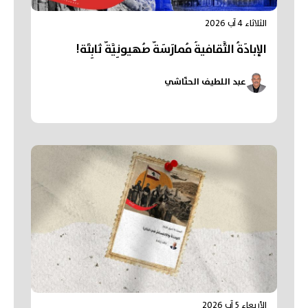
الثلاثاء 4 آب 2026
الإبادَةُ الثَّقافيةُ مُمارَسَةٌ صُهيونِيَّةٌ ثابِتَة!
عبد اللطيف الحنّاشي
الأربعاء 5 آب 2026