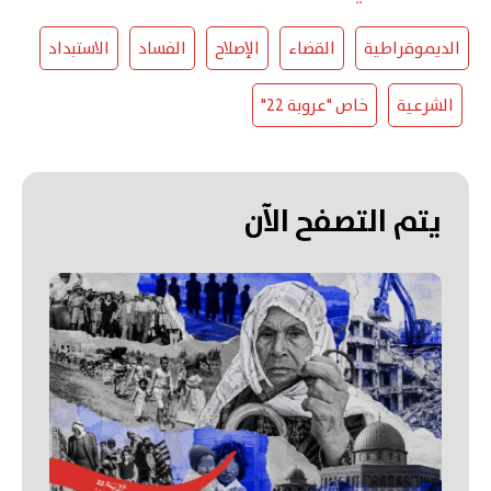
الديموقراطية
القضاء
الإصلاح
الفساد
الاستبداد
الشرعية
خاص "عروبة 22"
يتم التصفح الآن