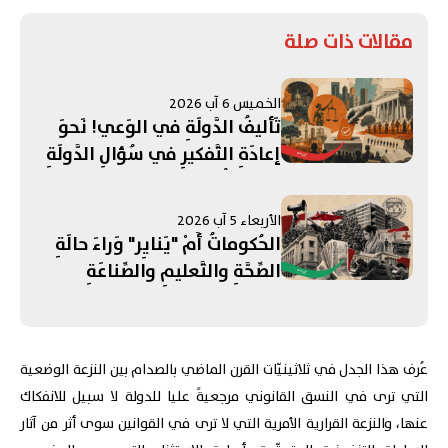
مقالات ذات صلة
الخميس 6 آب 2026
تَأليفُ الدَّولَةِ في الوَعي! نَحوَ
إعادَةِ التَّفكيرِ في سُؤالِ الدَّولَةِ
في المُجتَمَعاتِ العَرَبِيَّة
الأربعاء 5 آب 2026
الحُكوماتُ أَمْ "يَنايِر" وَراءَ حالَةِ
الصِّحَّةِ والتَّعليمِ والصِّناعَةِ
والفَسادِ والجُنَيْه؟ (2/2)
عُرف هذا الجدل في ثلاثينيّات القرن الماضي بالصدام بين النزعة الوضعية
التي ترى في النسق القانوني مرجعيةً عليا للدولة لا سبيل للانفكاك
عنها، والنزعة القرارية الأمرية التي لا ترى في القوانين سوى أثر من آثار