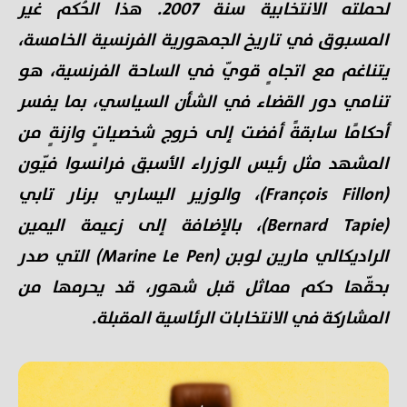
لحملته الانتخابية سنة 2007. هذا الحُكم غير
المسبوق في تاريخ الجمهورية الفرنسية الخامسة،
يتناغم مع اتجاهٍ قويّ في الساحة الفرنسية، هو
تنامي دور القضاء في الشأن السياسي، بما يفسر
أحكامًا سابقةً أفضت إلى خروج شخصياتٍ وازنةٍ من
المشهد مثل رئيس الوزراء الأسبق فرانسوا فيّون
(François Fillon)، والوزير اليساري برنار تابي
(Bernard Tapie)، بالإضافة إلى زعيمة اليمين
الراديكالي مارين لوبن (Marine Le Pen) التي صدر
بحقّها حكم مماثل قبل شهور، قد يحرمها من
المشاركة في الانتخابات الرئاسية المقبلة.