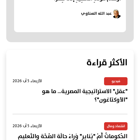
عبد الله السناوي
الأكثر قراءة
الأربعاء 5 آب 2026
فيديو
"عقل" الاستراتيجية المصرية... ما هو
"الأوكتاغون"؟
الأربعاء 5 آب 2026
اقتصاد ومال
الحُكوماتُ أَمْ "يَنايِر" وَراءَ حالَةِ الصِّحَّةِ والتَّعليمِ