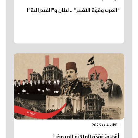
"العرب وقوّة التغيير"... لبنان و"الفيدرالية"!
الثلاثاء 4 آب 2026
أَوْهامُ عَوْدَةِ المَلَكِيَّةِ إلى مِصْر!