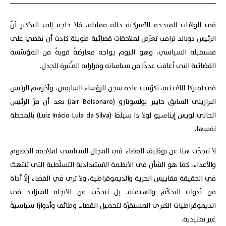
في الولايات المتحدة الأميركية حالة مماثلة، فلا حاجة إلى التذكير أنّ
الرئيس دونالد ترامب تعرّض لملاحقات قضائية طويلة كادت أن تقضي على
مستقبله السياسي، وهو اليوم يواجه معارضةً قويةً من المؤسّسة
القضائية التي أعاقت عددًا من سياساته وقراراته المُثيرة للجدل.
في أميركا اللاتينية، تكرّست عادة سجن الرؤساء السابقين، وآخرهم الرئيس
البرازيلي السابق خايير بولسونارو (Jair Bolsonaro) بعد أن مرّ الرئيس
الحالي لويس إيناسيو لولا دا سيلفا (Luiz Inácio Lula da Silva) بالمحطة
نفسها.
لا نتحدّث هنا عن توظيف القضاء في المجال السياسي لملاحقة الخصوم
والأعداء، كما هو الشأن في الأنظمة الاستبدادية التسلّطية التي تنتهك
في الحقيقة مقاييس الحرية والديموقراطية، ولا ترى في القضاء إلّا أداة
من أدوات التحكّم والهيمنة. بل نتحدّث عن الاتجاه المتزايد في
الديموقراطيات الكبرى المستقرّة لتحميل القضاء وظائف وأدوارًا سياسيةً
غير تقليدية.