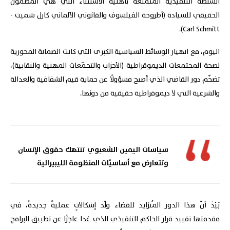
السلطة التنفيذية المتمتّعة بأهلية الاستثناء التي هي المضمون
الحقيقي للسيادة (أطروحة الفيلسوف والقانوني الألماني كارل شميت -
Carl Schmitt).
اليوم، مع انهيار الوسائط السياسية الكبرى التي كانت الضمانة المحورية
لصحة المجتمعات الديموقراطية (الأحزاب والتجمّعات المهنية والنقابية)،
تضخّم دور القاضي الذي أصبح مسؤولًا عن حماية قيم الشفافية والعدالة
والشرعية التي لا ديموقراطية حقيقية من دونها.
سياسات اليمين الشعبوي تنتهك حقوق الإنسان
وتتعارض مع أساسيّات المنظومة الليبيرالية
بَيْدَ أنّ هذا الدور المُتزايد للقضاء ولّد إشكالاتٍ عمليةً جديدةً، في
مقدمتها تقييد قرار الحاكم التنفيذي الذي غدا عاجزًا عن تطبيق البرامج