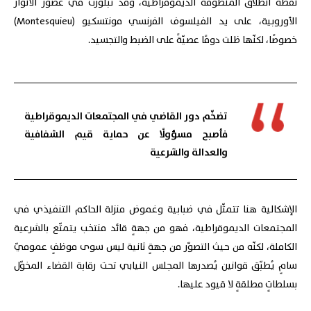
نقطة انطلاق المنظومة الديموقراطية، وقد تبلورت في عصور الأنوار
الأوروبية، على يد الفيلسوف الفرنسي مونتسكيو (Montesquieu)
خصوصًا، لكنّها ظلت دومًا عصيّةً على الضبط والتجسيد.
تضخّم دور القاضي في المجتمعات الديموقراطية
فأصبح مسؤولًا عن حماية قيم الشفافية
والعدالة والشرعية
الإشكالية هنا تتمثّل في ضبابية وغموض منزلة الحاكم التنفيذي في
المجتمعات الديموقراطية، فهو من جهةٍ قائد منتخب يتمتّع بالشرعية
الكاملة، لكنّه من حيث التصوّر من جهةٍ ثانية ليس سوى موظفٍ عموميّ
سامٍ يُطبّق قوانين يُصدرها المجلس النيابي تحت رقابة القضاء المخوّل
بسلطاتٍ مطلقةٍ لا قيود عليها.