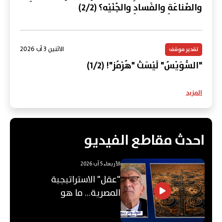
والصِّناعَةِ والفَسادِ والجُنَيْه؟ (2/2)
الاثنين 3 آب 2026
تقدير موقف
"السُّوَيْسُ" لَيْسَتْ "هُرْمُز"! (1/2)
المزيد
احدث مقاطع الفيديو
الأربعاء 5 آب 2026
"عقل" الاستراتيجية
المصرية... ما هو
"الأوكتاغون"؟