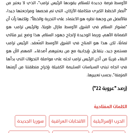
الأوسط فرصة جديدة للسلام يقودها الرئيس ترامب"، الذي لا يعتبر من
"أنصار الخطط الكبرى متكاملة الأركان، التي تم فحصها ومراجعتها جيدا،
فالأفضل من وجهة نظره هو الاعتماد على التجربة والخطأ". ولكنها رأت أن
"مشوار السلام في الشرق الأوسط مازال طويلا، والرئيس ترامب هو
الضمانة الأهم، وربما الوحيدة لإنجاح جهود السلام. هذا وضع غير مثالي
تمامًا، لكن هذا هو المتاح في الشرق الأوسط المُعقد. الرئيس ترامب
مستمع جيد، يتفاعل بإيجابية مع من يعتبرهم أصدقاء. المهم الآن هو
البقاء قريبًا من أذن الرئيس ترامب لحثه على مواصلة التحولات التي بدأها
في اتجاه تبني السياسات السليمة الكفيلة بإخراج منطقتنا من أزمتها
المزمنة"ـ بحسب تعبيرها.
(رصد "عروبة 22")
الكلمات المفتاحية
الحرب الإسرائيلية
الانتخابات العراقية
سوريا الجديدة