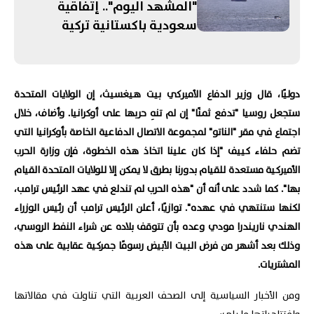
"المشهد اليوم".. إتفاقية
سعودية باكستانية تركية
لـ"الدفاع المشترك"! الحرب على
إيران تستنزف مخزون الأسلحة
الأميركية.. ومفاوضات روما
دوليًا، قال وزير الدفاع الأميركي بيت هيغسيث، إن الولايات المتحدة
تنتهي بلا "نتائج حاسمة"
ستجعل روسيا "تدفع ثمنًا" إن لم تنهِ حربها على أوكرانيا. وأضاف، خلال
اجتماع في مقر "الناتو" لمجموعة الاتصال الدفاعية الخاصة بأوكرانيا التي
تضم حلفاء كييف "إذا كان علينا اتخاذ هذه الخطوة، فإن وزارة الحرب
الأميركية مستعدة للقيام بدورنا بطرق لا يمكن إلا للولايات المتحدة القيام
بها". كما شدد على أنه أن "هذه الحرب لم تندلع في عهد الرئيس ترامب،
لكنها ستنتهي في عهده". توازيًا، أعلن الرئيس ترامب أن رئيس الوزراء
الهندي ناريندرا مودي وعده بأن تتوقف بلاده عن شراء النفط الروسي،
وذلك بعد أشهر من فرض البيت الأبيض رسومًا جمركية عقابية على هذه
المشتريات.
ومن الأخبار السياسية إلى الصحف العربية التي تناولت في مقالاتها