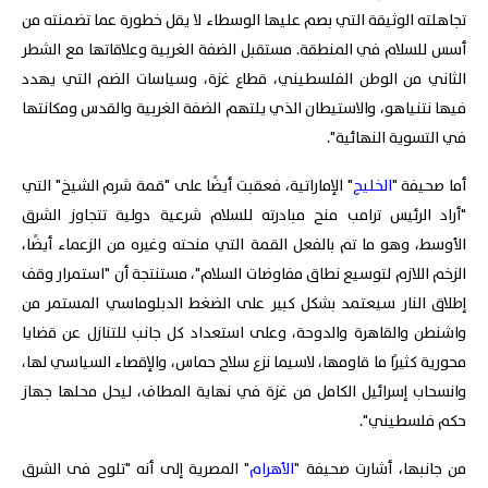
تجاهلته الوثيقة التي بصم عليها الوسطاء لا يقل خطورة عما تضمنته من
أسس للسلام في المنطقة. مستقبل الضفة الغربية وعلاقاتها مع الشطر
الثاني من الوطن الفلسطيني، قطاع غزة، وسياسات الضم التي يهدد
فيها نتنياهو، والاستيطان الذي يلتهم الضفة الغربية والقدس ومكانتها
في التسوية النهائية".
أما صحيفة "
الخليج
" الإماراتية، فعقبت أيضًا على "قمة شرم الشيخ" التي
"أراد الرئيس ترامب منح مبادرته للسلام شرعية دولية تتجاوز الشرق
الأوسط، وهو ما تم بالفعل القمة التي منحته وغيره من الزعماء أيضًا،
الزخم اللازم لتوسيع نطاق مفاوضات السلام"، مستنتجة أن "استمرار وقف
إطلاق النار سيعتمد بشكل كبير على الضغط الدبلوماسي المستمر من
واشنطن والقاهرة والدوحة، وعلى استعداد كل جانب للتنازل عن قضايا
محورية كثيرًا ما قاومها، لاسيما نزع سلاح حماس، والإقصاء السياسي لها،
وانسحاب إسرائيل الكامل من غزة في نهاية المطاف، ليحل محلها جهاز
حكم فلسطيني".
من جانبها، أشارت صحيفة "
الأهرام
" المصرية إلى أنه "تلوح فى الشرق