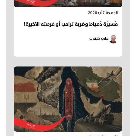
الجمعة 7 آب 2026
مُسيّرة دُمياط وضربة ترامب أو فرصته الأخيرة!
علي شندب