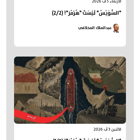
الأربعاء 5 آب 2026
"السُّوَيْسُ" لَيْسَتْ "هُرْمُز"! (2/2)
عبدالملك المخلافي
الاثنين 3 آب 2026