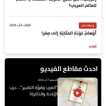
للعالم العربي؟
الثلاثاء 4 آب 2026
وجهات نظر
أَوْهامُ عَوْدَةِ المَلَكِيَّةِ إلى مِصْر!
المزيد
احدث مقاطع الفيديو
الجمعة 7 آب 2026
"العرب وقوّة التغيير"... حرب
الإبادة والذاكرة!