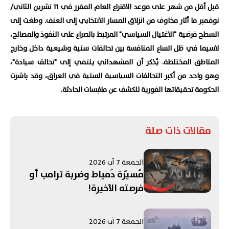
قبل أقل من شهر على موعد الاقتراع العام المقرر في 11 تشرين الثاني/
نوفمبر ما أثار مخاوف من انزلاق المسار الانتخابي إلى العنف. وطغت إلى
السطح فرضية "الاغتيال السياسي" المرتبط بالصراع على النفوذ والمصالح،
لاسيما في ظل اتساع المنافسة بين تحالفات سنية وشيعية داخل وخارج
المناطق المختلطة. يّذكر أن المشهداني ينتمي إلى "تحالف سيادة"،
وهو واحد من أكبر التحالفات السياسية السنية في العراق، وقد باشرت
الحكومة تحقيقاتها الفورية للكشف عن ملابسات الحادثة.
مقالات ذات صلة
الجمعة 7 آب 2026
مُسيّرة دُمياط وضربة ترامب أو
فرصته الأخيرة!
الجمعة 7 آب 2026