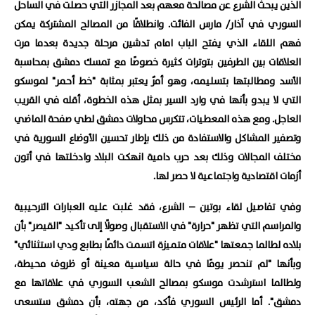
الذين يبحث الشرع عن مصالحة معهم بعد المجازر التي حصلت في الساحل
السوري في آذار/ مارس الفائت. وانطلاقًا من المصالح المشتركة يمكن
فهم اللقاء الذي يفتح الباب امام تدشين مرحلة جديدة بعدما مرت
العلاقات بين الطرفين بتوترات كثيرة خصوصًا مع تمسك دمشق بمحاسبة
الأسد ومطالبتها بتسليمه، وهو أمرٌ يعتبر بمثابة "خط أحمر" لموسكو
التي لا يبدو بأنها في وارد السير بمثل هذه الخطوة، أقله في القريب
العاجل. ومع هذه المعطيات، تتكرس محاولات دمشق لطي صفحة الماضي
وتصفير المشاكل والاستفادة من ذلك بإطار تحسين الأوضاع السورية في
مختلف المجالات وذلك بعد حرب دامية انهكت البلاد وادخلتها في أتون
أزمات اقتصادية واجتماعية لا حصر لها.
وفي تفاصيل لقاء بوتين – الشرع، فقد غلبت عليه العبارات الترحيبية
والمراسم التي تظهر "حرارة" في الاستقبال وصولًا إلى تأكيد "القيصر" بأن
بلاده لطالما جمعتها "علاقات متميزة اتسمت دائمًا بطابع ودي استثنائي"
وبأنها "لم تنحصر يومًا في حالة سياسية معينة أو ظروف محيطة،
ولطالما استرشدت موسكو بمصالح الشعب السوري في علاقاتها مع
دمشق". أما الرئيس السوري فأكد، من جهته، بأن دمشق ستسعى