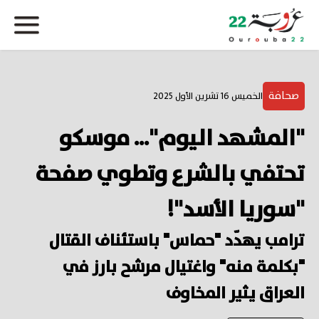
صحافة
الخميس 16 تشرين الأول 2025
"المشهد اليوم"... موسكو
تحتفي بالشرع وتطوي صفحة
"سوريا الأسد"!
ترامب يهدّد "حماس" باستئناف القتال
"بكلمة منه" واغتيال مرشح بارز في
العراق يثير المخاوف