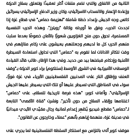
الثانية من الاتفاق والتي تضم ملفات أكثر تعقيدًا وتتعلق بسلاح الحركة
وإعادة الإعمار والانسحاب الاسرائيلي. وكان وزير الدفاع الإسرائيلي يسرائيل
كاتس وجه الجيش بإعداد خطة شاملة "لهزيمة حماس" في قطاع غزة إذا
تجددت الحرب، وفق ما أوردته وكالة "رويترز". وهذه الحرب النفسية
المستمرة، تحول دون منح الغزاويين شعورًا بالأمان خصوصًا بعدما سلبت
منهم الحرب كل ما لديهم وجعلتهم يعيشون على ركام منازلهم في
وقت تتكاثر الادانات لما تقوم به "حماس" التي تحاول استعادة السيطرة
الأمنية وإحكام قبضتها بيد من حديد. وفي هذا الإطار، طالب قائد القيادة
الوسطى الأميركية في الشرق الأوسط (سنتكوم) براد كوبر الحركة بـ"وقف
العنف وإطلاق النار على المدنيين الفلسطينيين الأبرياء في غزة فورًا،
سواء في المناطق التي تسيطر عليها أو تلك التي يسيطر عليها الجيش
الإسرائيلي". وأضاف كوبر: "هذه فرصة تاريخية للسلام، على "حماس"
اغتنامها وإلقاء السلاح من دون تأخير". ونشرت "قناة الأقصى" التابعة
لـ"حماس" مقطع فيديو يُظهِر إعدام ثمانية رجال مقيّدي الأيدي ميدانيًا
في مدينة غزة، متهمة إياهم بأنهم "عملاء وخارجون عن القانون".
موقف كوبر أتى بالتزامن مع استنكار السلطة الفلسطينية لما يجري على