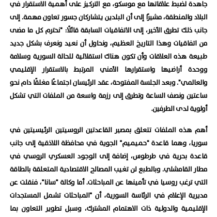
جاهدة لضبط علاقاتها مع موسكو، مع التركيز على أهمية الاستقرار في
البلاد والمنطقة، مشيرًا إلى أن البلدين يتشاركان جسور تعاون مهمة. إلى
جانب ذلك تطرق الأخير، إلى الاتفاقيات السابقة قائلًا: "نحترم كل ما مضى
من اتفاقيات وهذا التاريخ العظيم، ونحاول أن نعيد ونعرف بشكل جديد
طبيعة هذه العلاقات وأن تكون هناك استقلالية للحالة السورية وسلامة
ووحدة أراضيها واستقرارها الأمني المرتبط بالاستقرار الإقليمي
والعالمي". وبعد الجلسة المفتوحة، عقد الرئيسان اجتماعًا مغلقًا دام نحو
ساعتين ونصف الساعة وتطرق إلى رزمة واسعة من الملفات التي تشكل
أولوية لدى الطرفين.
أهم هذه الملفات تتعلق بمصير القاعدتين الروسيتين الرئيسيتين في
سوريا، وهما قاعدة "حميميم" الجوية في محافظة اللاذقية إلى جانب
قاعدة بحرية في طرطوس، إضافة إلى الوجود العسكري الروسي في
مطار القامشلي. وبالطبع لن تغيب المصالح الاقتصادية المتعلقة بالطاقة
التي ترغب روسيا في تأمينها عن المباحثات. أما وكالة "سانا"، فنقلت عن
مديرية الإعلام في الرئاسة السورية، أن "المباحثات تشمل المستجدات
الإقليمية والدولية ذات الاهتمام المشترك، وسبل تطوير التعاون بما