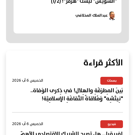
"السُّوَيْسُ" لَيْسَتْ "هُرْمُز"! (1/2)
عبدالملك المخلافي
الأكثر قراءة
الخميس 6 آب 2026
بصمات
بَينَ المِطرَقَةِ والهِلال! في ذِكرى الوَفاة..
"نِيتْشِه" وَمُلاقاةُ الثَّقافَةِ الإسلامِيَّة!
الخميس 6 آب 2026
فيديو
إفريقيا... هل تصبح الشريك الاقتصادي الأهمّ