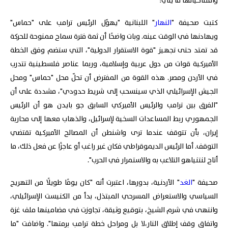
وافتتاحياتها ما يلي:
كتبت صحيفة "
النهار
" اللبنانية "يهوّل الرئيس ترامب على "حماس"
ويهادنها في الوقت عينه. وبات واضحًا أن ثمة فترة سماح ممنوحة للحركة
قد تمتد حتى تجهيز "قوة الاستقرار الدولية"، التي ستضم وفق الخطة
الأميركية قوات من دول عربية وإسلامية، وربما عناصر فلسطينية تتدرب
في الأردن ومصر. هذه القوة من المفترض أن تحلّ محل "حماس" ومحل
الجيش الإسرائيلي الذي سينسحب إلى شريط حدودي"، مشددة على أن
"الفرق بين ترامب والرئيس الأميركي السابق جو بايدن هو أن الرئيس
الجمهوري ربط المساعدات السخية لإسرائيل، والذهاب معها إلى محاربة
إيران، بأن تتوقف عندما ترى واشنطن أن المصالح الأميركية تقتضي
التوقف. أما الرئيس الديموقراطي فكان غير راغب أو عاجزًا عن فعل ذلك، ما
أتاح لنتنياهو التلاعب به والاستمرار في الحرب".
صحيفة "
الغد
" الأردنية، بدورها، اعتبرت أنه "كان يومًا طويلًا من التهريج
السياسي والاستعراض المسرحي المبتذل، بدأ من الكنيست الإسرائيلي،
وانتهى في شرم الشيخ، بتوقيع وثيقة، تجاوزت في مضامينها ملف غزة
واتفاق وقف إطلاق النار،لا بل ومراحل خطة ترامب برمتها". واضافت "ما