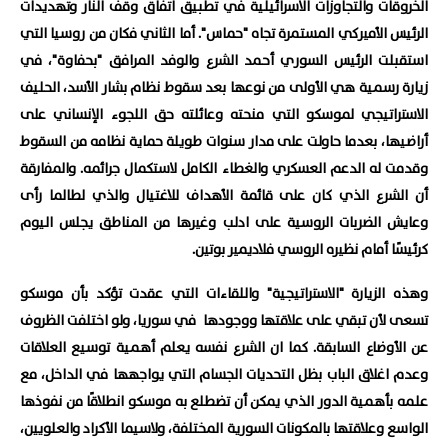
الخروقات والتجاوزات الاسرائيلية في تطبيق اتفاق وقف النار وتهديدات
الرئيس الأميركي المستمرة تجاه "حماس". أما الثاني فكان من روسيا التي
استقبلت الرئيس السوري أحمد الشرع والوفد المرافق "بحفاوة"، في
زيارة رسمية هي الأولى من نوعها بعد سقوط نظام بشار الأسد، الحليف
الاستراتيجي لموسكو التي منحته وعائلته حق اللجوء الإنساني على
أراضيها، بعدما حاولت على مدار سنوات طويلة حماية نظامه من السقوط
وقدمت له الدعم العسكري والغطاء الكامل لاستكمال جرائمه. والمفارقة
أن الشرع الذي كان على قائمة الأهداف للاغتيال والذي لطالما رأى
وعايش الضربات الروسية على ادلب وغيرها من المناطق يجلس اليوم
كرئيسًا أمام نظيره الروسي فلاديمير بوتين.
وهذه الزيارة "الاستراتيجية" واللقاءات التي عقدت تؤكد بأن موسكو
تسعى لأن تبقي على علاقتها ووجودها في سوريا، ولو اختلفت الظروف
عن الأوضاع السابقة. كما ان الشرع نفسه يعلم أهمية توسيع العلاقات
وعدم اغلاق الباب بظل التحديات الجسام التي يواجهها في الداخل، مع
علمه بأهمية الدور الذي يمكن أن تضطلع به موسكو انطلاقًا من نفوذها
الواسع وعلاقتها بالمكونات السورية المختلفة، ولاسيما الأكراد والعلويين،