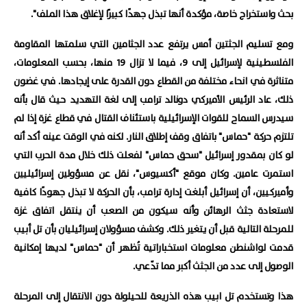
بحث واستخراج خاصة، مؤكدة أنها تبذل جهدًا كبيرًا لإغلاق هذا الملف".
ومع تسليم الجثتين أمس يرتفع عدد الجثامين التي سلمتها المقاومة
الفلسطينية لإسرائيل إلى 9، فيما لا تزال 19 منها، بحسب المعلومات،
متناثرة في انحاء مختلفة من القطاع دون القدرة على إيجادها. في غضون
ذلك، عاد الرئيس الأميركي دونالد ترامب إلى لغة التهديد حيث قال بأنه
سيدرس السماح للقوات الإسرائيلية باستئناف القتال في قطاع غزة إذا لم
تلتزم حركة "حماس" باتفاق وقف إطلاق النار. لكنه في الوقت عينه أكد أنه
لو كان بمقدور إسرائيل "سحق حماس" لفعلت ذلك خلال مدة الحرب التي
استمرت عامين. وكان موقع "أكسيوس"، نقل عن مسؤولين إسرائيليين
وأميركيين، أن إسرائيل أبلغت إدارة ترامب، بأن الحركة لا تبذل جهودًا كافية
لاستعادة جثث الرهائن وأنه سيكون من الصعب أن ينتقل اتفاق غزة
للمرحلة التالية قبل أن يتغير ذلك. وكشف مسؤولان إسرائيليان بأن تل أبيب
قدمت لواشنطن معلومات استخباراتية تُظهر أن "حماس" لديها إمكانية
الوصول إلى عدد من الجثث أكبر مما تدّعي.
هذا وتستخدم تل ابيب هذه الذريعة للحيلولة دون الانتقال إلى المرحلة