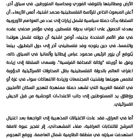
الأرض ومطالبتها بالتوقف الفوري ومحاسبة المتورطين. في سياق أخر،
أعلن المبعوث الخاص للرئاسة الفلسطينية محمد اشتية، أمس الأربعاء، أن
السلطة بدأت حملة سياسية تشمل زيارات إلى عدد من العواصم الأوروبية
بهدف الحصول على اعتراف بدولة فلسطين. وفي مؤتمر صحفي عقده
في مقر الأمم المتحدة بجنيف، أوضح اشتية أن جولته تشمل هولندا
والنمسا، في حين يتوجه وفد فلسطيني آخر إلى دول البلطيق، بينما
يُتوقع أن يزور الرئيس محمود عباس إيطاليا وألمانيا في السياق ذاته،
وفق ما أوردته "وكالة الصحافة الفرنسية". وتسعى السلطة إلى زيادة
اعتراف العالم بالدولة الفلسطينية بظل المحاولات الاسرائيلية الدؤوبة
لطمس هويتها وتشتيت المجتمعات وزيادة الانتهاكات سواء في غزة أو
في الضفة الغربية التي تشهد حملة ممنهجة لتهجير السكان الأصليين
وإطلاق يد المستوطنين إلى جانب الاعتداءات الوحشية من قبل الجيش
الاسرائيلي.
أما في العراق، فقد عادت الاغتيالات المذهبية إلى الواجهة بعد اغتيال
المرشح للانتخابات العراقية، صفاء المشهداني، إثر تفجير عبوة لاصقة
استهدفت سيارته في منطقة الطارمية شمال العاصمة. ووقع الهجوم