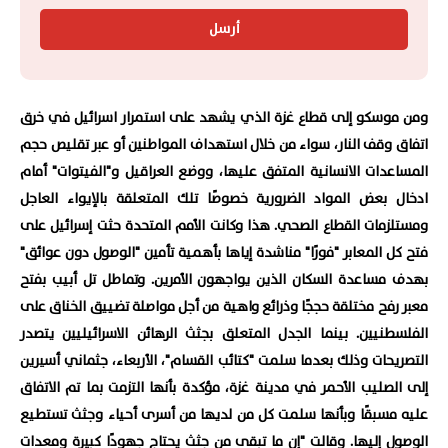
أرسل
ومن موسكو إلى قطاع غزة الذي يشهد على استمرار اسرائيل في خرق
اتفاق وقف النار، سواء من خلال استهداف المواطنين أو عبر تقليص حجم
المساعدات الانسانية المتفق عليها، ووضع العراقيل و"الفيتوات" أمام
ادخال بعض المواد الضرورية خصوصًا تلك المتعلقة بالإيواء العاجل
ومستلزمات القطاع الصحي. هذا وكانت الأمم المتحدة حثت إسرائيل على
فتح كل المعابر "فورًا" مناشدة إياها بأهمية تأمين "الوصول دون عوائق"
بهدف مساعدة السكان الذين يواجهون الأمرين. وتماطل تل أبيب بفتح
معبر رفح مختلقة حججًا وذرائع واهية من أجل مواصلة تضييق الخناق على
الفلسطنيين. بينما الجدل المتعلق بجثث الرهائن الاسرائيليين يتصدر
التصريحات وذلك بعدما سلمت "كتائب القسام"، الأربعاء، جثماني أسيرين
إلى الصليب الأحمر في مدينة غزة، مؤكدة بأنها التزمت بما تم الاتفاق
عليه مسبقًا وبأنها سلمت كل من لديها من أسرى أحياء وجثث تستطيع
الوصول إليها. وقالت "إن ما تبقى من جثث يحتاج جهودًا كبيرة ومعدات