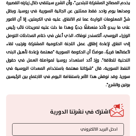
يخدم المصالح المشتركة للبلدين"، وأن الشرع سيلتقي خلال زيارته القصيرة
ومدتها يوم واحد فقط ممثلين عن الجالية السورية في روسيا. وبظل
شحّ المعلومات الواردة عما تم الاتفاق عليه في الكرملين، إلا أن الامور
على ما يبدو تأخذ منعطفًا جديًا وهذا ما دلت عليه تصريحات نائب رئيس
الوزراء الروسي، ألكسندر نوفاك، الذي أعلن في ختام المحادثات التوصل
إلى اتفاق لإعادة إطلاق عمل اللجنة الحكومية المشتركة وترتيب لقاء
لأعضائها قريبًا، موضحًا أن الحكومة السورية "مهتمة بإعادة تأهيل البنى
التحتية للطاقة". وإذ أكد استعداد روسيا لمواصلة العمل في حقول
النفط السورية، قال "شركاتنا مهتمة باستخدام المعدات الروسية في
سوريا. وقد نوقش هذا الأمر باستفاضة اليوم في الاجتماع بين الرئيسين
بوتين والشرع".
اشترك في نشرتنا الدورية