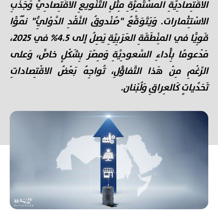
الاقْتِصادِيَّةِ المُسْتَمِرَّةِ مِثْلِ التَّنْويعِ الاقْتِصادِيِّ وَجَذْبِ
الاسْتِثْمارات. وَيَتَوَقَّعُ "صُنْدوقُ النَّقْدِ الدَّوْلِيُّ" نُمُوًّا
قَوِيًّا في المِنْطَقَةِ العَرَبِيَّةِ يَصِلُ إلى 4.5% في 2025،
مَدْعومًا بِأَداءِ السَّعودِيَّةِ وَمِصْرَ بِشَكْلٍ خاصٍّ، وَعلى
الرَّغْمِ مِنْ هَذا التَّفاؤُلِ، تُواجِهُ بَعْضُ الاقْتِصاداتِ
تَحَدِّياتٍ كَالعِراقِ وَلُبْنان.