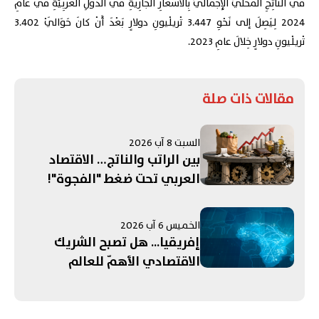
في النّاتِجِ المَحَلّيِّ الإِجْماليِّ بِالأَسْعارِ الجارِيَةِ في الدُّوَلِ العَرَبِيَّةِ في عامِ
2024 لِيَصِلَ إلى نَحْوِ 3.447 تْريلْيونِ دولارٍ بَعْدَ أَنْ كانَ حَوَالَيْ 3.402
تْريلْيونِ دولارٍ خِلالَ عامِ 2023.
مقالات ذات صلة
السبت 8 آب 2026
بين الراتب والناتج… الاقتصاد
العربي تحت ضغط "الفجوة"!
الخميس 6 آب 2026
إفريقيا... هل تصبح الشريك
الاقتصادي الأهمّ للعالم
العربي؟