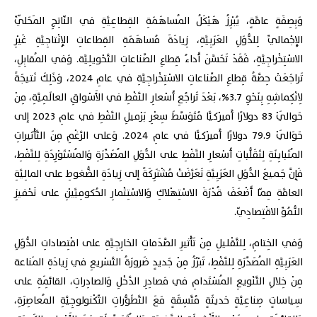
وَبِصِفَةٍ عامَّةٍ، يُبْرِزُ هَيْكَلُ المُساهَمَةِ القِطاعِيَّةِ في النّاتِجِ المَحَلّيِّ
الإِجْماليِّ لِلدُّوَلِ العَرَبِيَّةِ، زِيادَةَ مُساهَمَةِ القِطاعاتِ الإِنْتاجِيَّةِ غَيْرِ
الاسْتِخْراجِيَّةِ، فَقَدْ تَحَسَّنَ أَداءُ قِطاعِ الصِّناعاتِ التَّحْويلِيَّة. وَفي المُقابِلِ،
تَراجَعَتْ حِصَّةُ قِطاعِ الصِّناعاتِ الاسْتِخْراجِيَّةِ في عامِ 2024، وَذَلِكَ نَتيجَةً
لِانْكِماشِهِ بِنَحْوِ 3.7%، بَعْدَ تَراجُعِ أَسْعارِ النَّفْطِ في الأَسْواقِ العالَمِيَّةِ، مِنْ
حَوالَيْ 83 دولارًا أَميرْكيًّا مُتَوَسِّطَ سِعْرِ بَرْميلِ النَّفْطِ في عامِ 2023 إلى
حَوَالَيْ 79.9 دولارًا أَميرْكيًّا في عامِ 2024. وَعلى الرَّغْمِ مِنَ التَّأْثيراتِ
المُتَبايِنَةِ لِتَقَلُّباتِ أَسْعارِ النَّفْطِ على الدُّوَلِ المُصَدِّرَةِ وَالمُسْتَوْرِدَةِ لِلنَّفْطِ،
فَإِنَّ جَميعَ الدُّوَلِ العَرَبِيَّةِ تَعَرَّضَتْ مُشْتَرِكَةً إلى زِيادَةِ الضُّغوطِ على المالِيَّةِ
العامَّةِ مِمّا أَضْعَفَ قُدْرَةَ الاسْتِهْلاكِ وَالاسْتِثْمارِ الحُكومِيَّيْنِ على تَحْفيزِ
النُّمُوِّ الاقْتِصادِيّ.
وَفي الخِتامِ، لِلتَّقْليلِ مِنْ تَأْثيرِ الصَّدَماتِ الخارِجِيَّةِ على اقْتِصاداتِ الدُّوَلِ
العَرَبِيَّةِ المُصَدِّرَةِ لِلنَّفْطِ، تَبْرُزُ مِنْ جَديدٍ ضَرورَةُ التَّسْريعِ في زِيادَةِ المَناعة
مِنْ خِلالِ التَّنْويعِ المُسْتَدامِ في مَصادِرِ الدَّخْلِ وَالصادِراتِ، القائِمَةِ على
سِياساتٍ صِناعِيَّةٍ حَديثَةٍ مُتَّسِقَةٍ مَعَ التَّطَوُّراتِ التِّكْنولوجِيَّةِ المُعاصِرَةِ،