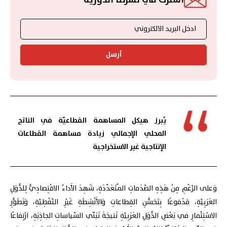
أرسل
يُبرز هيكل المساهمة القطاعيّة في الناتج
المحلي الإجمالي زيادة مساهمة القطاعات
الإنتاجية غير الاستخراجية
وَعلى الرَّغْمِ مِنْ هَذِهِ الصَّدَماتِ المُتَعَدِّدَةِ، شَهِدَ الأَداءُ الاقْتِصادِيُّ لِلدُّوَلِ
العَرَبِيَّةِ، مَدْفوعًا بِتَحَسُّنِ القِطاعاتِ وَالأَنْشِطَةِ غَيْرِ النَّفْطِيَّةِ، وَتَطَوُّرِ
الاسْتِثْمارِ في بَعْضِ الدُّوَلِ العَرَبِيَّةِ نَتيجَةَ تَبَنّي السِّياساتِ الجاذِبَةِ، ارْتِفاعًا