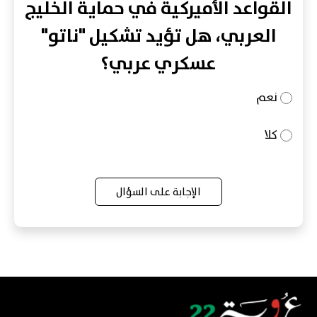
القواعد الأميركية في حماية الخليج
العربي، هل تؤيد تشكيل "ناتو"
عسكري عربي؟
نعم
كلا
الإجابة على السؤال