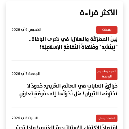
الأكثر قراءة
الخميس 6 آب 2026
بصمات
بَينَ المِطرَقَةِ والهِلال! في ذِكرى الوَفاة..
"نِيتْشِه" وَمُلاقاةُ الثَّقافَةِ الإسلامِيَّة!
العرب وطموح
الجمعة 7 آب 2026
الوحدة
حَرائِقُ الغاباتِ في العالَمِ العَرَبي: حُدودٌ لا
تَحْتَرِمُها النّيران! هَل نُحَوِّلُها إلى فُرصَةِ تَعاوُنٍ
عَرَبي؟
السبت 8 آب 2026
اقتصاد ومال
اقتِصادُ الاكتِفاءِ الاستراتيجِيِّ العَرَبي! ماذا يَجِبُ