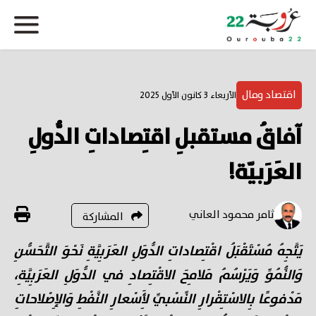
اقتصاد ومال
الأربعاء 3 كانون الأول 2025
آفاقُ مستقبلِ اقتِصاداتِ الدُّولِ
العَرَبيّة!
ثامر محمود العاني
المشاركة
يَتَّجِهُ مُسْتَقْبَلُ اقْتِصاداتِ الدُّوَلِ العَرَبِيَّةِ نَحْوَ التَّحَسُّنِ
وَالنُّمُوِّ وَيَرْسُمُ مَلامِحَ الاقْتِصادِ في الدُّوَلِ العَرَبِيَّةِ،
مَدْفوعًا بِالاسْتِقْرارِ النِّسْبيِّ لِأَسْعارِ النَّفْطِ وَالإِصْلاحاتِ