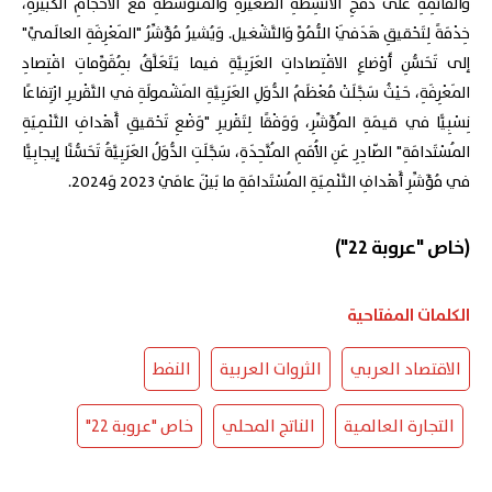
وَالقائِمَةِ على دَمْجِ الأَنْشِطَةِ الصَّغيرَةِ وَالمُتَوَسِّطَةِ مَعَ الأَحْجامِ الكَبيرَةِ،
خِدْمَةً لِتَحْقيقِ هَدَفَيْ النُّمُوِّ وَالتَّشْغيل. وَيُشيرُ مُؤَشِّرُ "المَعْرِفَةِ العالَميِّ"
إلى تَحَسُّنِ أَوْضاعِ الاقْتِصاداتِ العَرَبِيَّةِ فيما يَتَعَلَّقُ بِمُقَوِّماتِ اقْتِصادِ
المَعْرِفَةِ، حَيْثُ سَجَّلَتْ مُعْظَمُ الدُّوَلِ العَرَبِيَّةِ المَشْمولَةِ في التَّقْريرِ ارْتِفاعًا
نِسْبِيًّا في قيمَةِ المُؤَشِّرِ، وَوَفْقًا لِتَقْريرِ "وَضْعِ تَحْقيقِ أَهْدافِ التَّنْمِيَةِ
المُسْتَدامَةِ" الصّادِرِ عَنِ الأُمَمِ المُتَّحِدَةِ، سَجَّلَتِ الدُّوَلُ العَرَبِيَّةُ تَحَسُّنًا إيجابِيًّا
في مُؤَشِّرِ أَهْدافِ التَّنْمِيَةِ المُسْتَدامَةِ ما بَيْنَ عامَيْ 2023 وَ2024.
(خاص "عروبة 22")
الكلمات المفتاحية
الاقتصاد العربي
الثروات العربية
النفط
التجارة العالمية
الناتج المحلي
خاص "عروبة 22"