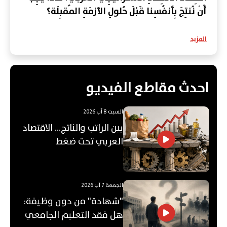
أَنْ نُنتِجَ بِأنفُسِنا قَبْلَ حُلولِ الأزمَةِ المُقبِلَة؟
المزيد
احدث مقاطع الفيديو
السبت 8 آب 2026
بين الراتب والناتج… الاقتصاد
العربي تحت ضغط
"الفجوة"!
الجمعة 7 آب 2026
"شهادة" من دون وظيفة:
هل فقد التعليم الجامعي