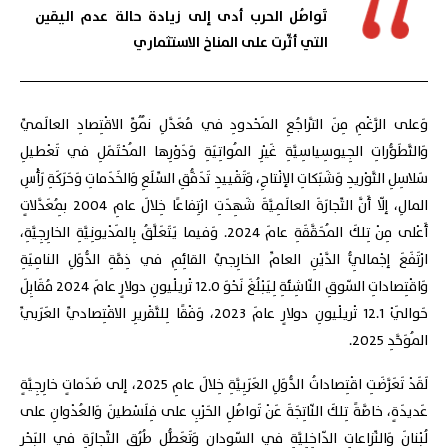
تَواصُل الحرب أدى إلى زيادة حالة عدم اليقين
التي أثّرت على المناخ الاستثماري
وَعلى الرَّغْمِ مِنَ التَّراجُعِ المَحْدودِ في مُعَدَّلِ نُمُوِّ الاقْتِصادِ العالَميِّ
وَالتَّطَوُّراتِ الجِيوسِياسِيَّةِ غَيْرِ المُواتِيَةِ وَدَوْرِها المُحْتَمَلِ في تَعْطيلِ
سَلاسِلِ التَّوْريدِ وَشَبَكاتِ الإنْتاجِ، وَتَقْييدِ تَدَفُّقِ السِّلَعِ وَالخَدَماتِ وَحَرَكَةِ رَأْسِ
المالِ، إلّا أَنَّ التِّجارَةَ العالَمِيَّةَ شَهِدَتِ ارْتِفاعًا خِلالَ عامِ 2004 بِمُعَدَّلاتٍ
أَعْلى مِنْ تِلكَ المُحَقَّقَةِ عامَ 2024. وَفيما يَتَعَلَّقُ بِالمَدْيونِيَّةِ الخارِجِيَّةِ،
ارْتَفَعَ إجْمالِيُّ الدَّيْنِ العامِّ الخارِجيِّ القائِمِ في ذِمَّةِ الدُّوَلِ النامِيَةِ
وَاقْتِصاداتِ السّوقِ النّاشِئَةِ لِيَبْلُغَ نَحْوَ 12.0 تْريلْيونِ دولارٍ عامَ 2024 مُقَابِلَ
حَوالَيْ 12.1 تْريلْيونِ دولارٍ عامَ 2023، وَفْقًا لِلتَّقْريرِ الاقْتِصاديِّ العَرَبيِّ
المُوَحَّدِ 2025.
لَقَدْ تَعَرَّضَتِ اقْتِصاداتُ الدُّوَلِ العَرَبِيَّةِ خِلالَ عامِ 2025، إلى صَدَماتٍ خارِجِيَّةٍ
عَديدَةٍ، خاصَّةً تِلكَ النّاتِجَةَ عَنْ تَواصُلِ الحَرْبِ على فِلَسْطينَ وَالعُدْوانِ على
لُبْنانَ وَالنِّزاعاتِ الدّاخِلِيَّةِ في السّودانِ وَتَعَطُّلِ طُرُقِ التِّجارَةِ في البَحْرِ