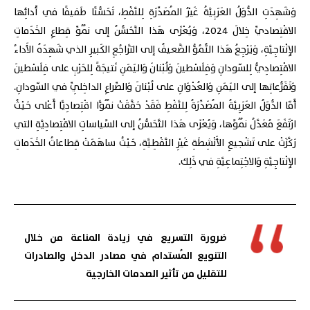
وَشَهِدَتِ الدُّوَلُ العَرَبِيَّةُ غَيْرُ المُصَدِّرَةِ لِلنَّفْطِ، تَحَسُّنًا طَفيفًا في أَدائِها
الاقْتِصاديِّ خِلالَ 2024، وَيُعْزَى هَذا التَّحَسُّنُ إلى نُمُوِّ قِطاعِ الخَدَماتِ
الإِنْتاجِيَّةِ، وَيَرْجِعُ هَذا النُّمُوُّ الضَّعيفُ إلى التَّراجُعِ الكَبيرِ الذي شَهِدَهُ الأَداءُ
الاقْتِصادِيُّ لِلسّودانِ وَفِلَسْطينَ وَلُبْنانَ وَاليَمَنِ نَتيجَةً لِلحَرْبِ على فِلَسْطينَ
وَتَفَرُّعاتِها إلى اليَمَنِ وَالعُدْوَانِ على لُبْنانَ وَالصِّراعِ الداخِلِيِّ في السّودانِ.
أَمّا الدُّوَلُ العَرَبِيَّةُ المُصَدِّرَةُ لِلنَّفْطِ فَقَدْ حَقَّقَتْ نُمُوًّا اقْتِصادِيًّا أَعْلى حَيْثُ
ارْتَفَعَ مُعَدَّلُ نُمُوِّها، وَيُعْزَى هَذا التَّحَسُّنُ إلى السِّياساتِ الاقْتِصادِيَّةِ التي
رَكَّزَتْ على تَشْجيعِ الأَنْشِطَةِ غَيْرِ النَّفْطِيَّةِ، حَيْثُ ساهَمَتْ قِطاعاتُ الخَدَماتِ
الإِنْتاجِيَّةِ وَالاجْتِماعِيَّةِ في ذَلِك.
ضرورة التسريع في زيادة المناعة من خلال
التنويع المُستدام في مصادر الدخل والصادرات
للتقليل من تأثير الصدمات الخارجية