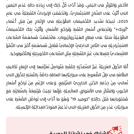
الأَحْمَرِ وَالتَّوَتُّرِ في اليَمَنِ، وَقَدْ أَدَّى كُلُّ ذَلِكَ إلى زِيادَةِ حالَةِ عَدَمِ اليَقينِ
التي أَثَّرَتْ على المُناخِ الاسْتِثْماريِّ، وَانْخَفَضَتِ الإيراداتُ النَّفْطِيَّةُ في عامِ
2025، نَتِيجَةَ تَمْديدِ التَّخْفيضاتِ الطَّوْعِيَّةِ في الإِنْتاجِ مِنْ قِبَلِ أَعْضاءِ
"أوبِك+" وَانْخِفاضِ أَسْعارِ النَّفْطِ وَتَراجُعِ الأَسْعارِ، وَأَثَّرَتْ تِلكَ التَّخْفيضاتُ
الطَّوْعِيَّةُ سَلبًا على قِطاعِ الهَيْدُروكَرْبوناتِ، فانْخَفَضَتْ مُساهَمَةُ الصِّناعاتِ
الاسْتِخْراجِيَّةِ في النّاتِجِ الداخِلِيِّ الإجْماليِّ مُقَابِلَ مُساهَمَةٍ أَكْبَرَ في النُّمُوِّ
الاقْتِصاديِّ لِلقِطاعاتِ غَيْرِ النَّفْطِيَّةِ مِثْلِ الصِّناعاتِ التَّحْويلِيَّةِ وَالتِّكْنولوجْيا.
أَمّا الدُّوَلُ العَرَبِيَّةُ غَيْرُ المُصَدِّرَةِ لِلنَّفْطِ فَتُواصِلُ تَعَرُّضَها إلى ارْتِفاعِ تَكَاليفِ
الطَّاقَةِ في ظِلِّ الضُّغوطِ على ميزانِيّاتِها العامَّةِ خاصَّةً بِالنِّسْبَةِ لِلدُّوَلِ التي
تُعاني مِنْ خِدْمَةِ الدَّيْنِ الخارِجِيِّ المُرْتَفِعِ، وَعلى الرَّغْمِ مِنْ تَراجُعِ أَسْعارِ
الحُبوبِ وَالسُّكَّرِ في الأَسْواقِ العالَمِيَّةِ فَإِنَّها بَقِيَتْ مُرْتَفِعَةً بِالمُقارَنَةِ مَعَ
مُسْتَوَياتِها قَبْلَ جائِحَةِ "كوفيد 19" وَهُوَ ما أَدَّى إلى تَواصُلِ الضَّغْطِ على
ميزانِيّاتِ عَدَدٍ مِنَ الدُّوَلِ العَرَبِيَّةِ التي تَدْعَمُ المَوادَّ الغِذائِيَّةَ الرَّئيسِيَّة.
اشترك في نشرتنا الدورية