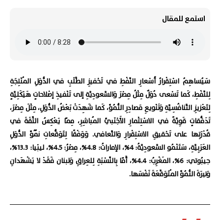
استمع للمقال
سَيُساهِمُ اسْتِقْرارُ أَسْعارِ النَّفْطِ في تَحْفيزِ الطَّلَبِ في الدُّوَلِ المُنْتِجَةِ
لِلنَّفْطِ، كَما تَسْعى دُوَلٌ مِثْلُ مِصْرَ وَالسَّعودِيَّةِ إلى تَنْفيذِ إصْلاحاتٍ هَيْكَلِيَّةٍ
لِتَعْزيزِ التَّنافُسِيَّةِ وَتَنْويعِ مَصادِرِ النُّمُوِّ، كَما شَهِدَتْ بَعْضُ الدُّوَلِ، مِثْلَ مِصْرَ،
تَدَفُّقاتٍ قَوِيَّةً في الاسْتِثْمارِ الأَجْنَبيِّ المُباشِرِ، مِمّا يَعْكِسُ الثِّقَةَ في
قُدْرَتِها على تَحْقيقِ الاسْتِقْرارِ وَالتَّعافي. وَوَفْقًا لِتَوَقُّعاتِ نُمُوِّ الدُّوَلِ
العَرَبِيَّةِ، سَتَنْمُو السَّعودِيَّةُ: 4%، الإماراتُ: 4.8%، مِصْرُ: 4.5%، ليبْيا: 13.3%،
جيبُوتي: 6%، المَغْرِبُ: 4.4%، أَمّا بِالنِّسْبَةِ لِلعِراقِ وَلبنان فَقَدْ لا يَشْهَدانِ
وَتيرَةَ النُّمُوِّ المُتَوَقَّعَةَ نَفْسَها.