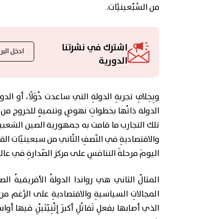
من السَّبْعينيَّات.
اشترك في نشرتنا
الدورية
وبِخِلافِ تجربةِ الدولةِ التي ساعدت دُوَلًا، أو
الدولة ذاتُها بخطواتِ نهوضٍ وتنميةٍ للخروج من تَ
تلك التجارب ما قامت به جمهورية الصين الشعبية، 
والاقتصاديةِ في النّصفِ الثّاني من سبعينيّات ال
اليومَ مرحلةَ التنافسِ على مركز الصّدارةِ في عال
المثالُ الثاني هي رواندا الدولةُ الأفريقيةُ ا
المجالاتِ السياسيةِ والاقتصاديةِ على الرَّغم من
الذي أصابها بفعلِ تَقاتُلِ أكبرَ إِثْنِيّتَيْنِ في