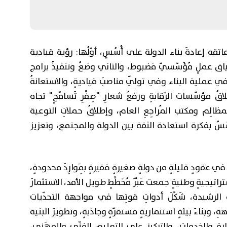
عاتقه إعادةَ بناء الدولة على أُسُسٍ، أوّلُها: رؤية قيادية
ق عملٍ مُؤَسَّسيّ مَضبوط، والثاني وضعُ وتنفيذُ برامج
في عملية البناء وفي تولّي مناصبَ قياديةٍ، والاستعانةُ
اقُ مؤسّسات الرّقابةِ ورفعُ شعارِ "صِفْرِ تَسامُحٍ" تجاه
ظالِم ومكتب المُراجِعِ العام، وإطلاقُ حملاتِ التوعية
أُسُسُ بفكرة استعادة الثقة بين الدولة والمجتمع، وتعزيز
ي عقودٍ قليلةٍ من دولةٍ صغيرةٍ فقيرةٍ بِمَوارِدَ محدودةٍ،
اتيجيةٍ وطنيةٍ جمعت عَبْرَ مُخَطَّطٍ طويل الأمد، الاستثمارَ
َ الرشيدة، شَكَّلَ أدواتِ قوتِها في مواجهة التحدّيات
ِ، وبناءَ بيئةٍ استثماريةٍ مستقرّةٍ وجاذبةٍ، وتطويرَ البنية
ارة والخدمات، والتركيز على التعليم الفنّي والمِهَنِي،