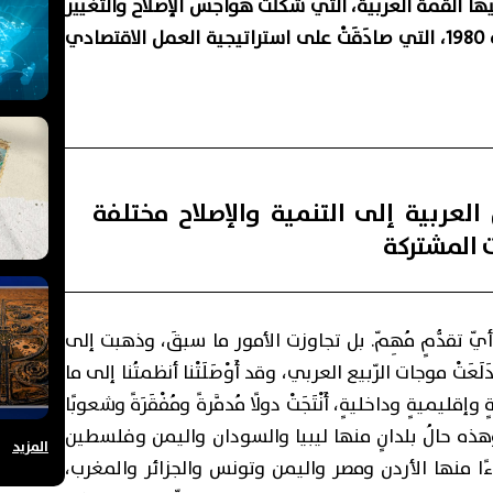
 القمّة العربية، التي شَكَّلَتْ هواجس الإصلاح والتغيير
بعض موضوعاتها اعتبارًا من قمّة عَمّان العربية 1980، التي صادَقَتْ على استراتيجية العمل الاقتصادي
 العربية إلى التنمية والإصلاح مختلفة
ت المشتركة
قْ أيّ تقدُّمٍ مُهِمّ. بل تجاوزت الأمور ما سبقَ، وذهبت إلى
عَتْ موجات الرّبيع العربي، وقد أَوْصَلَتْنا أنظمتُنا إلى ما
قليميةٍ وداخليةٍ، أَنْتَجَتْ دولًا مُدمَّرةً ومُفْقَرَةً وشعوبًا
. وهذه حالُ بلدانٍ منها ليبيا والسودان واليمن وفلسطين
المزيد
وءًا منها الأردن ومصر واليمن وتونس والجزائر والمغرب،