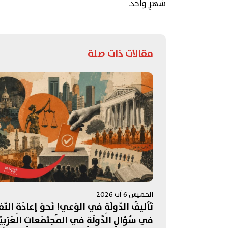
شهرِ واحد.
مقالات ذات صلة
الخميس 6 آب 2026
تَأليفُ الدَّولَةِ في الوَعي! نَحوَ إعادَةِ التَّف
في سُؤالِ الدَّولَةِ في المُجتَمَعاتِ العَرَبِيَّ