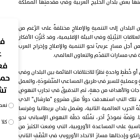
َ منها بعض بلدان الخليج العربية وفي مقدّمتِها المملكة
من البلدان إلى التنميةِ والإصلاحِ مختلفةٌ على الرَّغم من
قاتِ البَيْنِيَّةِ وفي البيئة الإقليمية، وقد كَثُرَتِ الأفكار
في
 أجل مسارٍ عربيّ نحو التنمية والإصلاح وإخراج العرب
ع
ركة في مسارات التقدّم والتعاون العالمي.
فعا
 خُطَطٍ واحدةٍ نظرًا للاختلافات القائمة بين البلدان وفي
حما
ةٍ وعمليةٍ للسير في طريق المساعي المَنْشودَةِ، والعمل
تش
تياجات والأهداف من جهةٍ، ثم التدقيقُ في تجاربِ النهوضِ
ء تلك التي استهدفت دولًا مثل مشروع "مارشال" الذي
نعم
َتْهُ الحرب العالمية الثانية، وشمل بلدان بريطانيا وفرنسا
. وثمّةَ نموذجٌ آخر، تُمثّله خطّة النهوض الإسباني نحو
كلا
اسيةٍ على المساعدة الأوروبية، التي وضعت الكثيرَ من
 فرانكو وإدخالها مسارَ الاتحاد الأوروبي في النِّصْفِ الثاني