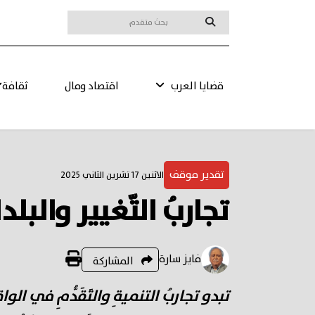
قضايا العرب
اقتصاد ومال
ثقافة
تقدير موقف
الاثنين 17 تشرين الثاني 2025
تجاربُ التّغيير والبلد
فايز سارة
المشاركة
تبدو تجاربُ التنميةِ والتَقَدُّمِ في الوا