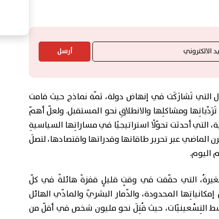
أرسل
 الدول التي تَشارَكَت في إنهاض دولة، ثمّة نماذج حيث قامت
رَدِّياتِها ومشاكلِها والانطلاقِ نحو المستقبل. ولعلّ أهمّ
التي أحدثت تحوّلًا استراتيجيًا في مساراتِها السياسيةِ
قرن الماضي عبر تحرير طاقاتها وقدراتها واقتصادها، لتصلَ
م اليوم.
لصغيرةُ، التي حقّقت في وقتٍ قليلٍ قفزةً هائلةً في كلّ
 إمكانياتِها المحدودة، والدّمار البشريّ والمادّي الهائل
ها أواسط التِسْعينيّات، حيث قُتِلَ نحو مليون شخص في أقلّ من