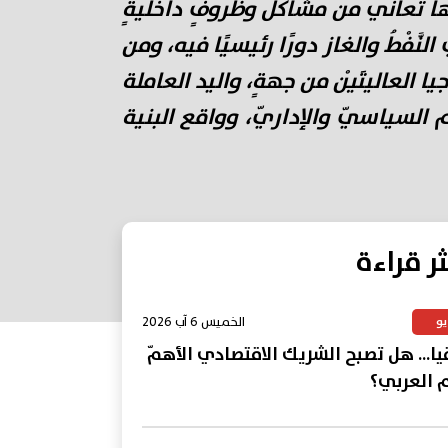
نّها تعاني من مشاكلَ وظروفٍ داخليةٍ
ّفْطُ والغاز دورًا رئيسيًا فيه، ومن
 العاليتَيْن من جهةٍ، واليد العاملة
م السياسيّ والإداريّ، وواقع البنية
ثر قراءة
الخميس 6 آب 2026
يو
يا... هل تصبح الشريك الاقتصادي الأهمّ
م العربي؟