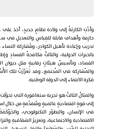
وأدَّتِ الكارثةُ إلى ولادة نظامٍ جديدٍ، أخذ على 
حازِمة وأهداف قابلة للقِياسِ والتعديلِ في سيا
تدريب وإعادة تأهيل الكوادِر، ومُشاركة النساء 
بالخبرات الدولية، والثالثُ مكافحةُ الفسادِ وإطل
الفساد، وتأسيسُ هيئاتٍ رقابيةٍ مثل ديوان الم
والمُشاركة في المُجتمع، وقد تَعَزَّزَتْ تلك ال
فكرة الانتماء إلى الدولة الوطنية.
والمثالُ الثالثُ هو تجربة سنغافورة التي تحوّلت ف
إلى قوةٍ اقتصاديةٍ عالميةٍ ومُتقدّمةٍ من خلال استر
في الإنسان، والتطوّر التكنولوجي، والحَوْكَمَة
الاقتصادية والاجتماعية، وتعزيزَ الشفافيةِ والنزاهة
التحتية للمُدن والمَوانِئِ والنقل لتسهيل التج