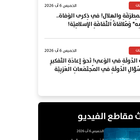
الخميس 6 آب 2026
ات
المِطرَقَةِ والهِلال! في ذِكرى الوَفاة..
ِه" وَمُلاقاةُ الثَّقافَةِ الإسلامِيَّة!
الخميس 6 آب 2026
ات
 الدَّولَةِ في الوَعي! نَحوَ إعادَةِ التَّفكيرِ
لِ الدَّولَةِ في المُجتَمَعاتِ العَرَبِيَّة
 مقاطع الفيديو
الخميس 6 آب 2026