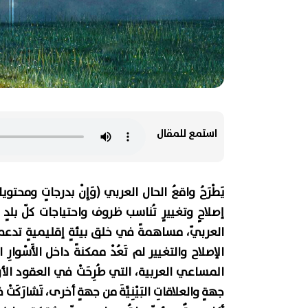
استمع للمقال
يَطْرَحُ واقعُ الحال العربي (وَإِنْ بدرجاتٍ ومح
إصلاحٍ وتغييرٍ تُناسب ظروف واحتياجات كلّ بلدٍ 
العربيّ، مساهمةً في خلق بيئةٍ إقليميةٍ تدعمُ 
الإصلاح والتغيير لم تَعُدْ ممكنةً داخل الأَسْوار
المساعي العربية، التي طُرِحَتْ في العقود الأر
جهةٍ والعلاقاتِ البَيْنِيَّةَ من جهةٍ أخرى، تَش