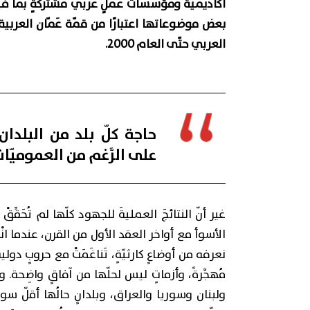
أكاديميةٌ ومؤسّساتُ عملٍ عربيّ مشتركةٍ بما فيها
العربي حتّى العام 2000.
حاجة كلّ بلد من البلدان
على الرَّغم من العموميّا
غير أنّ النتائجَ العمليةَ للجهود كلّها لم تُحَقِّ
الأسوأ مع أواخر العقد الأول من القرن، عندما انْدَلَ
نعرفه من أوضاعٍ كارثيّةٍ، تَناغَمَتْ مع حروبٍ دوليةٍ وإ
مُهجَّرةً، وأزماتٍ ليس لحلّها من آفاقٍ واضِحة
ولبنان وسوريا والعراق، وبلدانٍ حالُها أقلّ س