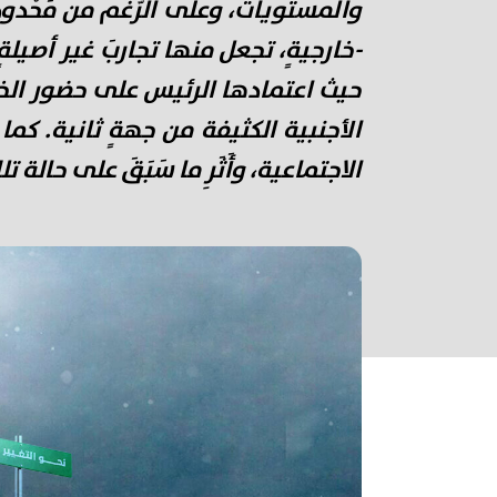
والمستويات، وعلى الرَّغم من مَحْدودِ
-خارجيةٍ، تجعل منها تجاربَ غير أصيلة
حيث اعتمادها الرئيس على حضور الخارج 
الأجنبية الكثيفة من جهةٍ ثانية. كما
الاجتماعية، وأَثَرِ ما سَبَقَ على حالة ت