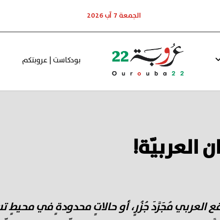
الجمعة 7 آب 2026
بودكاست | عروبتكم
ان العربيّة!
قع العربي مُجَرَّدَ جُزُرٍ، أو حالاتٍ محدودةٍ في محيطٍ ت