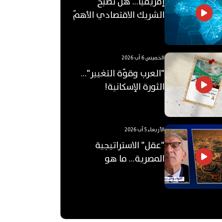
إفريقيا... هل تصبح
الشريك الاقتصادي الأهمّ
للعالم العربي؟
الخميس 6 آب 2026
"العرب وقوّة التغيير"...
الثورة الإسكانية!
الأربعاء 5 آب 2026
"عقل" الاستراتيجية
المصرية... ما هو
"الأوكتاغون"؟