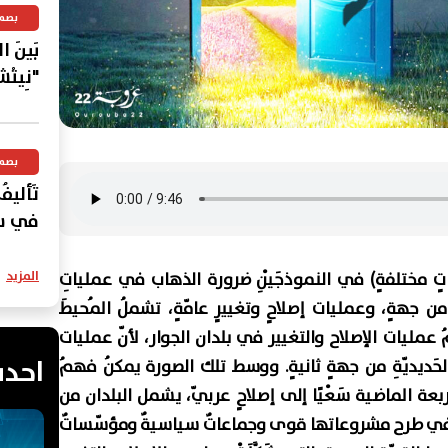
بصم
بَينَ 
"نِيتْش
بصم
تَأليفُ
في سُؤا
المزيد
توياتٍ مختلفةٍ) في النموذجَيْنِ ضرورة الذهاب في عملياتِ
من جهةٍ، وعمليات إصلاحٍ وتغييرٍ عامّةٍ، تشملُ المُحيطَ
عمليات الإصلاح والتغيير في بلدان الجوار، لأنّ عمليات
احدث
ِ الحَديديّةِ من جهةٍ ثانيةٍ. ووسط تلك الصورة يمكنُ فهمُ
بعة الماضية سَعْيًا إلى إصلاحٍ عربيّ، يشمل البلدان من
ارَكَتْ في طرح مشروعاتها قوى وجماعاتٌ سياسيةٌ ومؤسّساتٌ