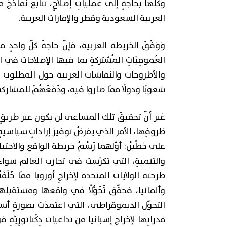
وكلّها بحاجةٍ إلى عملياتِ إصلاحٍ، تُتابع نماذج
العربية السعودية وقطر والإمارات العربية.
وَوَفْقَ الخريطة العربية، فإنّ حاجةَ كلّ واحدٍ 
العُمومِيّاتِ المُشتركةِ بما فيها الإصلاحات في العلا
والأطروحات والنقاشات العربية حول المطلوب من
شعوبًا ودولًا ممّا صاروا فيه، ودَفَعَهُمْ للمشا
غير أنّ تحقيقَ تلك المساعي لن يكون عبر طريقٍ أو
ظروفِها، الأمر الذي يفرضُ توفيرَ إراداتٍ سياسي
على خَطَّيْن: أوّلهما رَسْمُ خريطة الواقع والاح
والتنميةِ، التي تكرّست في تجارب العالم سوا
طرحته الولايات المتحدة لإخراجِ أوروبا ممّا خَلّف
وألمانيا، فحقّق تَحَوُّلًا في واقعها ومستقبلها
التحوّل الديموقراطي، التي اعتمدَت بصورةٍ أس
قدراتِها لإخراج إسبانيا من تداعيات دِكْتاتورِيَّةِ