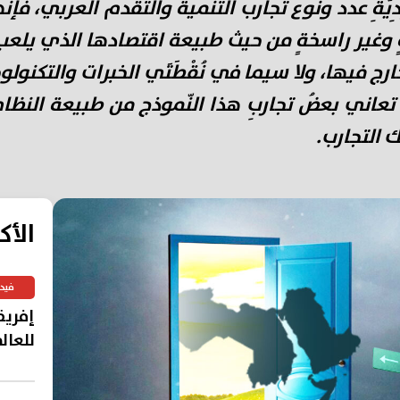
يَّةِ عدد ونوع تجارب التنمية والتقدّم العربي، فإ
ٍ وغير راسخةٍ من حيث طبيعة اقتصادها الذي يلعب النَ
فيها، ولا سيما في نُقْطَتَي الخبرات والتكنولوجيا
 تعاني بعضُ تجاربِ هذا النّموذج من طبيعة النظا
لك التجارب.
الأك
فيد
إفريق
للعال