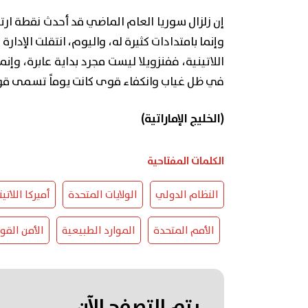
إن زلزال سوريا العام الماضي قد أحدث نقطة ار
وإنما بامتدادات كثيرة له، واليوم، انتقلت الإدار
اللاتينية، ففنزويلا ليست مجرد بداية عابرة، 
في ظل غياب وانكفاء قوى كانت يوماً تسمى قو
(الخليج الإماراتية)
الكلمات المفتاحية
النظام الدولي
الولايات المتحدة
أميركا اللاتين
الأمم المتحدة
الموارد الطبيعية
الأمن الق
يتم التصفح الآن