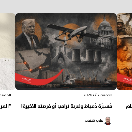
الجمعة 7 آب 2026
الجمعة 7 آب 26
ام
مُسيّرة دُمياط وضربة ترامب أو فرصته الأخيرة!
"العرب
علي شندب