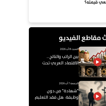
عي قيمته؟
 مقاطع الفيديو
السبت 8 آب 2026
بين الراتب والناتج…
الاقتصاد العربي تحت
ضغط "الفجوة"!
الجمعة 7 آب 2026
"شهادة" من دون
وظيفة: هل فقد التعليم
الجامعي قيمته؟