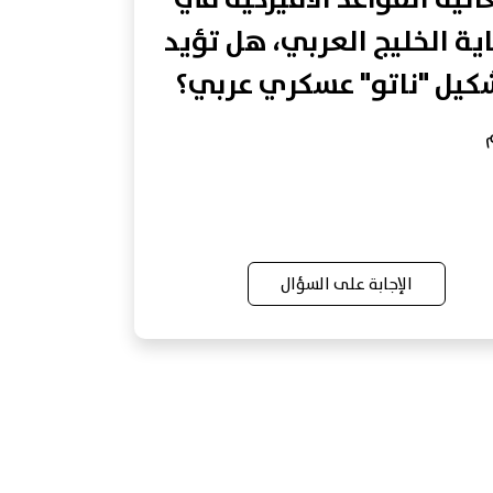
ية الخليج العربي، هل تؤيد
كيل "ناتو" عسكري عربي؟
الإجابة على السؤال