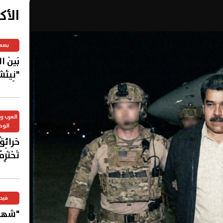
الأك
بصم
بَينَ 
"نِيتْش
العرب 
الوح
حَرائِق
تَحْتَر
عَرَبي
فيد
"شهاد