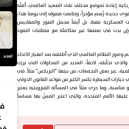
مريكية إعادة تموضع مختلف على الصعيد العالمي، أقلّه
ى جديدة رُسم مؤخراً، وتتابعت فصوله إلى يومنا هذا،
ت العسكرية فقط، بل أيضاً مجمل الصور والمقاييس
، وإن بدت في بعضها غير متكافئة مع متطلبات النفوذ
ئم وصور النظام العالمي الذي أطلقته بعد انهيار الاتحاد
المزيد
لذي تخلّتله، لاحقاً، العديد من المحاولات التي برزت
لمية، عبر بعض التجمعات، من بينها "البريكس" مثلاً. في
في خيارات السيطرة بكسر الكثير من قواعد القانون الدولي
ناسبة، وما جرى مثلاً في المسألة الفنزويلية يعتبر
 عليها الأمم المتحدة، والتي اعتبر المسّ بها مساساً
في
ع
فعا