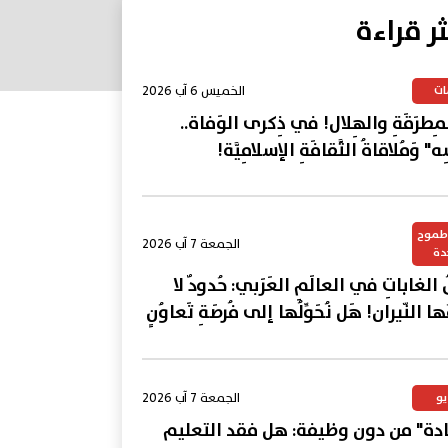
ثر قراءة
الخميس 6 آب 2026
ات
المِطرَقَةِ والهِلال! في ذِكرى الوَفاة..
ِه" وَمُلاقاةُ الثَّقافَةِ الإسلامِيَّة!
وطموح
الجمعة 7 آب 2026
دة
ُ الغاباتِ في العالَمِ العَرَبي: حُدودٌ لا
ِمُها النّيران! هَل نُحَوِّلُها إلى فُرصَةِ تَعاوُنٍ
؟
الجمعة 7 آب 2026
يو
ة" من دون وظيفة: هل فقد التعليم