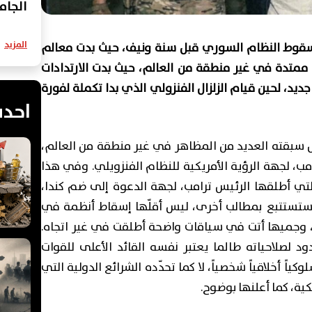
الجام
المزيد
مع سقوط النظام السوري قبل سنة ونيف، حيث بدت معالم
ممتدة في غير منطقة من العالم، حيث بدت الارتدادات
يد، لحين قيام الزلزال الفنزولي الذي بدا تكملة لفورة
احدث
 بل سبقته العديد من المظاهر في غير منطقة من العالم،
رامب، لجهة الرؤية الأمريكية للنظام الفنزويلي. وفي هذا
تي أطلقها الرئيس ترامب، لجهة الدعوة إلى ضم كندا،
ي ستستتبع بمطالب أخرى، ليس أقلّها إسقاط أنظمة في
هما، وجميها أتت في سياقات واضحة أطلقت في غير اتجاه.
ود لصلاحياته طالما يعتبر نفسه القائد الأعلى للقوات
كياً أخلاقياً شخصياً، لا كما تحدّده الشرائع الدولية التي
كية، كما أعلنها بوضوح.