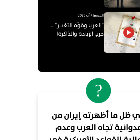
الجمعة 7 آب 2026
"العرب وقوّة التغيير"...
حرب الإبادة والذاكرة!
?
 ظل ما أظهرته إيران من
دوانية تجاه العرب وعدم
لية القواعد الأميركية في