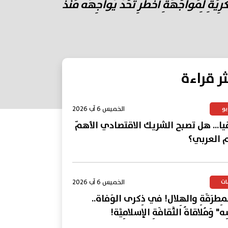
َةِ لِمُواجَهَةِ أَخْطَرِ تَحَدٍّ يُواجِهُهُ مُنْذُ
ثر قراءة
الخميس 6 آب 2026
يو
يا... هل تصبح الشريك الاقتصادي الأهمّ
م العربي؟
الخميس 6 آب 2026
ات
المِطرَقَةِ والهِلال! في ذِكرى الوَفاة..
ِه" وَمُلاقاةُ الثَّقافَةِ الإسلامِيَّة!