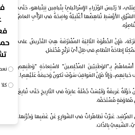
في
ِنَئي، لا رَئيسَ الوُزَراءِ الإِسْرائيلِيَّ بِنْيامِين نِتِنْياهو، حَتّى
َّرْقِ الأَوْسَطِ تُناهِضُها أَغْلَبِيَّةٌ واضِحَةٌ في الرَّأْيِ العامِّ
ع
فعا
حما
ْتَرَكَة، فَإِنَّ الخُطْوَةَ التّالِيَةَ المُفْتَرَضَةَ هِيَ التَّحْريضُ على
نًا إِطاحَةُ النِّظامِ في ظِلِّ أَيِّ تَرَنُّحٍ مُحْتَمَل.
تش
َسْماهُمْ بِـ"الوَطَنِيّينَ المُخْلِصينَ" لاسْتِعادَةِ "وَطَنِهِم
نعم
لى حَياتِهِم، وَإِلّا فَإِنَّ العَواقِبَ سَوْفَ تَكونُ وَخيمَةً عَلَيْهِم!.
كلا
 دَوْلَةٌ عَريقَةٌ وَلَيْسَتْ جُمْلَةً عابِرَةً في التّارِيخِ حَتّى تُبايِعَ
ِ مُقاوَمَةٍ مُسْتَحَقَّة.
ِ المُرْشِد. عَبَّرَتْ تَظاهُراتٌ في الشَّوارِعِ عَنْ غَضَبِها وَحُزْنِها.
يّ، الشّيعِيِّ بِالذّات.