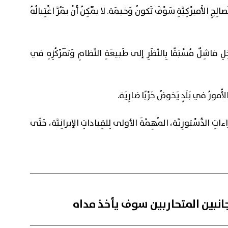
حِ الأَميرْكِيَّةِ سَوْفَ تَكونُ وَخيمَة. لا يُمْكِنُ أَنْ يَمُرَّ اغْتِيالُهُ
اخِلِ فاشِلٌ مُسْبَقًا بِالنَّظَرِ إلى طَبيعَةِ النِّظامِ وَتَمَرْكُزِهِ في
َّبُ الأُمورُ في بَلَدٍ يَخوضُ حَرْبًا ضارِيَة.
اءاتِ الدُّسْتورِيَّة، المُهِمَّةَ الأولى لِلقِياداتِ الإيرانِيَّة، حَتّى
نبين المتحاربين سوف يأخذ مداه