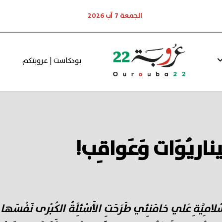
الجمعة 7 آب 2026
بودكاست | عروبتكم
ناريُوَات وَعَواقِب!
ِ الإِسْلامِيَّةِ عَلي خامَنِئي طَرَحَتِ الأَسْئِلَةُ الكُبْرى نَفْسَ