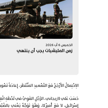
الخميس 6 آب 2026
زمن المليشيات يجب أن ينتهي
الِاحْتِمالُ الأَرْجَحُ مَعَ التَّصْعيدِ المُنْتَظَر، إِعادَةُ تَصْويب
حَسَبَ عَلي لاريجاني، الرَّجُلِ القَوِيِّ في لَحْظَةِ انْقِ
إِسْرائيل، لا مَعَ أَميرْكا، وَهُوَ تَوَجُّهٌ يَعْني بِالضَّبْط