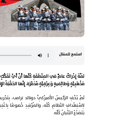
استمع للمقال
ثَمَّةَ إِدْراكٌ عامٌّ في المِنْطَقَةِ كُلِّها أَنَّ أَيَّ تَفَكّ
مَذْهَبِيَّةٍ وَطائِفيةٍ وَعِرْقِيَّةٍ مُدَمِّرَة. إِنَّها الحَقْبَةُ ا
لَمْ يُخْفِ الرَّئيسُ الأَميرْكِيُّ دونالد ترامب، بِتَحْريضٍ إ
لِاسْتِهْدافِ النِّظامِ كُلِّه، والمُرْشِدِ خُصوصًا بِاعْتِبارِهِ 
يَتَصَدَّعُ البُنْيانُ كُلُّه.