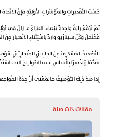
حَسَبَ التَّقْديراتِ والمُؤَشِّراتِ الأَوَّلِيَّةِ فَإِنَّ الاتِّجاهَ
لَمْ تُرْفَعْ رايَةٌ واحِدَةٌ بَيْضاء. الصِّراعُ ما زالُ في أَوَّل
مُحْتَمَلٌ وَكُلُّ سینارْيو وارِدٌ بِاسْتِثْناءِ الانْهِيارِ مِنَ ا
التَّصْعيدُ العَسْكَرِيُّ مِنَ الجانِبَيْنِ المُتَحارِبَيْنِ سَوْفَ 
تَقَدُّمًا وَتَدْميرًا بِالْقِياسِ على الصَّواريخ التي اسْتُخْدِم
إِذا صَحَّ ذَلِكَ التَّوْصيفُ فالمَعْنى أَنَّ حِدَّةَ المُواجَه
مقالات ذات صلة