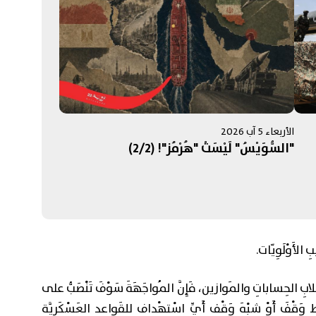
الأربعاء 5 آب 2026
"السُّوَيْسُ" لَيْسَتْ "هُرْمُز"! (2/2)
ِ الأَوْلَوِيّات.
لابِ الحِساباتِ والمَوازين، فَإِنَّ المُواجَهَةَ سَوْفَ تَنْصَبُّ على
ِ وَقْفَ أَوْ شِبْهَ وَقْفِ أَيِّ اسْتِهْدافِ لِلقَواعِدِ العَسْكَرِيَّةِ