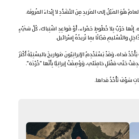
 العامَّ هُوَ المَيْلُ إلى المَزيدِ مِنَ التَّشَدُّدِ لا إِبْداءَ المُرونَة.
ِه. إِنَّها حَرْبٌ بِلا خُطُوطٍ حَمْراء، أَوْ قَواعِدِ اشْتِباك، كُلُّ شَيْءٍ
لدّاخِلِ والتَّسْليمِ مَجّانًا بِما تُريدُهُ إِسْرائيل.
يَأْخُذُ مَداه، وَقَدْ يَسْتَخْدِمُ الإيرانِيّونَ صَواريخَ باليسْتِيَّةً أَكْثَرَ
َتْ حَتّى مَقْتَلِ خامِنَئي، وَوُصِفَتْ إيرانِيًّا بِأَنَّها "خُرْدَة".
اتِ سَوْفَ تَأْخُذُ مَداها.