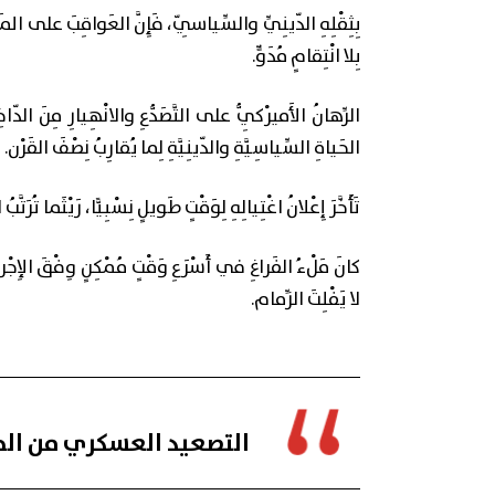
بِثِقْلِهِ الدّينِيِّ والسِّياسِيّ، فَإِنَّ العَواقِبَ على المَصالِ
بِلا انْتِقامٍ مُدَوٍّ.
الرِّهانُ الأَميرْكِيُّ على التَّصَدُّعِ والانْهِيارِ مِنَ الدّ
الحَياةِ السِّياسِيَّةِ والدّينِيَّةِ لِما يُقارِبُ نِصْفَ القَرْن.
تَأَخَّرَ إِعْلانُ اغْتِيالِهِ لِوَقْتٍ طَويلٍ نِسْبِيًّا، رَيْثَما تُرَت
كانَ مَلْءُ الفَراغِ في أَسْرَعِ وَقْتٍ مُمْكِنٍ وِفْقَ الإِجْر
لا يَفْلِتَ الزِّمام.
التصعيد العسكري من الجا