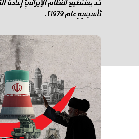
حَدٍّ يَسْتَطيعُ النِّظامُ الإيرانِيُّ إِعادَةَ التّ
تَأْسيسِهِ عام 1979؟.