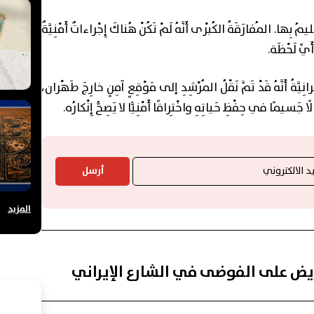
سْليمُ بِها. المُفارَقَةُ الكُبْرى أَنَّهُ لَمْ تَكُنْ هُناكَ إِجْراءاتٌ أَمْنِيَّةٌ
أَيِّ لَحْظَة.
َةُ أَنَّهُ قَدْ تَمَّ نَقْلُ المُرْشِدِ إلى مَوْقِعٍ آمِنٍ خارِجَ طَهْران،
مالًا جَسيمًا في حِفْظِ حَياتِهِ واخْتِراقًا أَمْنِيًّا لا يَصِحُّ إِنْكارُه.
أرسل
المزيد
ريض على الفوضى في الشارع الإيراني