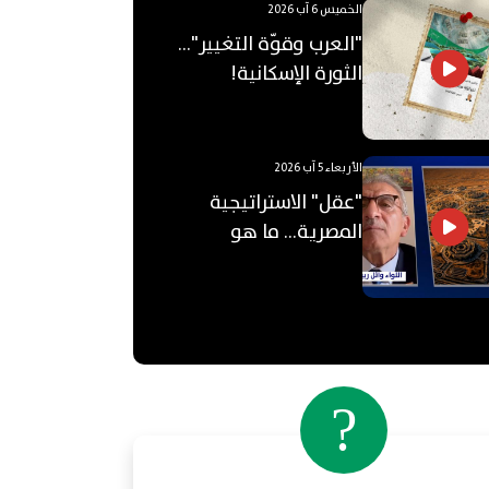
الخميس 6 آب 2026
"العرب وقوّة التغيير"...
الثورة الإسكانية!
الأربعاء 5 آب 2026
"عقل" الاستراتيجية
المصرية... ما هو
"الأوكتاغون"؟
?