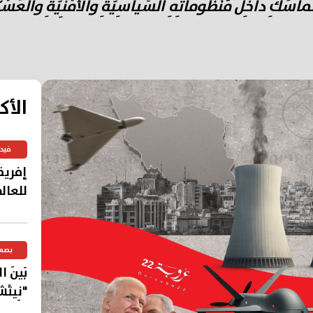
َماسُكِ داخِلَ مَنْظوماتِهِ السِّياسِيَّةِ والأَمْنِيَّةِ والعَسْكَرِيّ
الأك
فيد
إفريق
للعال
بصم
بَينَ 
"نِيتْش