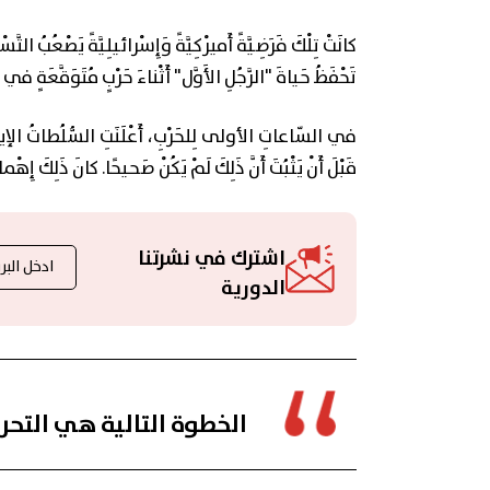
كانَتْ تِلْكَ فَرَضِيَّةً أَميرْكِيَّةً وَإِسْرائيلِيَّةً يَصْعُبُ التَّ
تَحْفَظُ حَياةَ "الرَّجُلِ الأَوَّل" أَثْناءَ حَرْبٍ مُتَوَقَّعَةٍ في 
في السّاعاتِ الأولى لِلحَرْبِ، أَعْلَنَتِ السُّلُطاتُ الإيرانِيّ
قَبْلَ أَنْ يَثْبُتَ أَنَّ ذَلِكَ لَمْ يَكُنْ صَحيحًا. كانَ ذَلِكَ إِهْ
اشترك في نشرتنا
الدورية
الخطوة التالية هي التح