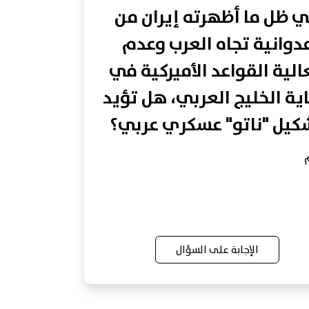
 ظل ما أظهرته إيران من
دوانية تجاه العرب وعدم
لية القواعد الأميركية في
ية الخليج العربي، هل تؤيد
كيل "ناتو" عسكري عربي؟
الإجابة على السؤال