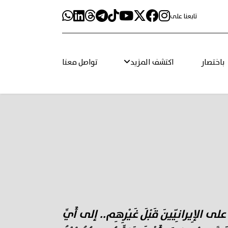
تابعنا على
باختصار
اكتشف المزيد
تواصل معنا
ها على الإِيرانِيّينَ قَبْلَ غَيْرِهِم.. إلى أَيِّ