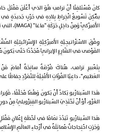
كانَ مُسْتَلفِتًا أَنَّ ترامب هُوَ الذي أَعْلَنَ مَقْتَلَ خام
يُمْكِنَ تَسْويغُ انْخِراطِ بِلادِهِ في حَرْبٍ جَديدَةٍ في الش
الأَميرْكِيِّ وَمِنْ داخِلِ حَرَكَةِ "ماغا" (MAGA)، التي تُناصِرُه.
وِفْقَ الاسْتْراتيجِيَّةِ الأَميرْكِيَّةِ الإِسْرائيلِيَّةِ المُش
الفَوْضى في الشّارِعِ الإيرانِيِّ مُجَدَّدًا حَتّى يَكونَ مُمْكِ
بِتَعْبيرِ ترامب، هُناكَ فُرْصَةٌ سانِحَةٌ أَمامَ مَنْ أ
العَظيم"، داعِيًا القُوّاتِ الأَمْنِيَّةَ لِلتَّمَرُّدِ حِفاظًا ع
هَذا السّینارْيو يَكادُ أَنْ يَكونَ وَهْمًا مُحَلِّقًا، فَإيرانُ
الغَزْو، أَوْ أَنْ تَحْتَذِيَ السّینارْيو الفِنِزْويلِيَّ مِنْ دون
هَذا السّینارْيو تَبَدَّدَ تَمامًا في لَحْظَةِ إِعْلانِ مَقْتَل
وَجَرَتِ احْتِجاجاتٌ مُماثِلَةٌ في أَرْجاءِ العالَمِ الإِسْلامِ