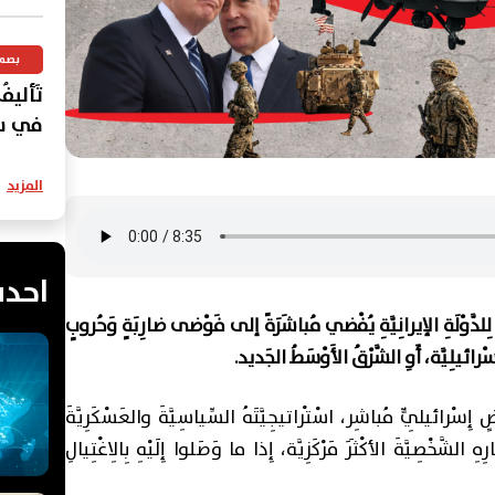
بصم
تَأليفُ
في سُؤا
المزيد
احدث
ُكٍ لِلدَّوْلَةِ الإيرانِيَّةِ يُفْضي مُباشَرَةً إلى فَوْضى ضارِبَةٍ وَحُروبٍ
لإِسْرائيلِيَّة، أَوِ الشَّرْقُ الأَوْسَطُ الجَديد.
ِسْرائيلِيٍّ مُباشِر، اسْتْراتيجِيَّتَهُ السِّياسِيَّةَ والعَسْكَرِيَّةَ
الشَّخْصِيَّةَ الأكْثَرَ مَرْكَزِيَّة، إِذا ما وَصَلوا إِلَيْهِ بِالِاغْتِيالِ