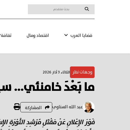
قضايا العرب
اقتصاد ومال
ثقافة
وجهات نظر
الثلاثاء 3 آذار 2026
ما بَعْدَ خامنئي... سي
عبد الله السناوي
المشاركة
فَوْرَ الإِعْلانِ عَنْ مَقْتَلِ مُرْشِدِ الثَّوْرَة