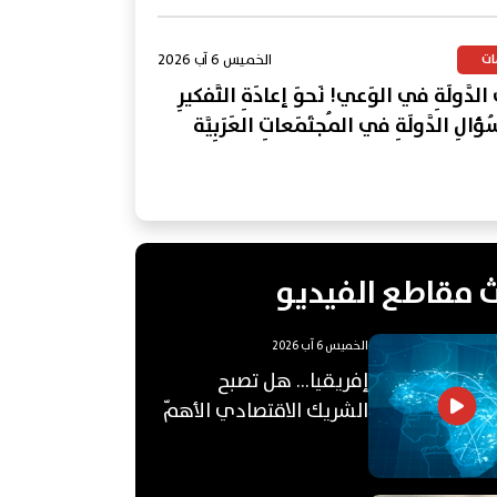
الخميس 6 آب 2026
ات
 الدَّولَةِ في الوَعي! نَحوَ إعادَةِ التَّفكيرِ
لِ الدَّولَةِ في المُجتَمَعاتِ العَرَبِيَّة
 مقاطع الفيديو
الخميس 6 آب 2026
إفريقيا... هل تصبح
الشريك الاقتصادي الأهمّ
للعالم العربي؟