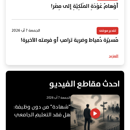
أَوْهامُ عَوْدَةِ المَلَكِيَّةِ إلى مِصْر!
الجمعة 7 آب 2026
تقدير موقف
مُسيّرة دُمياط وضربة ترامب أو فرصته الأخيرة!
المزيد
احدث مقاطع الفيديو
الجمعة 7 آب 2026
"شهادة" من دون وظيفة:
هل فقد التعليم الجامعي
قيمته؟