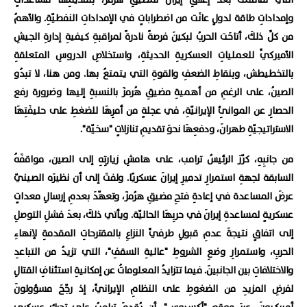
وإمداداتِ طاقة لدولٍ عانَت من اضطراباتٍ في الإمداداتِ النفطيّةِ. والأهمُ
من كلِّ ذلكَ، أتاحَت الحربُ لبكينَ فرصةً نادرةً لمراقبةِ كيفيةِ إدارةِ الجيشِ
الأميركيِّ للعملياتِ العسكريةِ الحديثةِ، واستخلاصِ الدروسِ المتعلقةِ
بالتخطيطش، وبنقاطِ الضعفِ والقوةِ التي يتمتعُ بها. ومن هنا، لا تبدُو
الصينُ، على الرغمِ من أهميةِ مضيقِ هُرمزَ بالنسبةِ إليها وضرورة رفع
الحصارِ عن الموانئِ الإيرانيّةِ، في عجلةٍ من أمرِهَا للضغطِ على حليفَتِهَا
الاستراتيجيّةِ طهرانَ، ودفعِهَا نحوَ تقديمِ تنازلاتٍ "سخيّة".
من جانبِهِ، كرّرَ الرئيسُ ترامب، على هامشِ زيارتِهِ إلى الصين، مواقفَهُ
السابقة لجهةِ استمرارِ تدميرِ إيرانَ عسكريًا. ولفتَ إلى أن نظيرَه الصينيّ
عرضَ المساعدة في إعادةِ فتحِ مضيقِ هرُمزَ، وتعهّدَ بعدمِ إرسالِ معداتٍ
عسكريةٍ لمساعدةِ إيرانَ في حربِهَا الحاليّة. ويأتي ذلكَ، بعدَ فشلِ التوصلِ
إلى اتفاقٍ نتيجةَ عدمِ قبولِ طرفيِّ النزاعِ بالمقترحاتِ المقدمةِ لإنهاءِ
الحربِ، واستمرارِ وضعِ الشروطِ "عاليةِ السقفِ"، التي تزيدُ من التباعدِ
والاختلافاتِ بين الجانبينَ. فيما تتزايدُ المعلوماتُ عن إمكانيةِ استئنافِ القتالِ
لفرضِ المزيدِ من الضغوطِ على النظامِ الإيرانيِّ، إذ رجّحَ مسؤولونَ