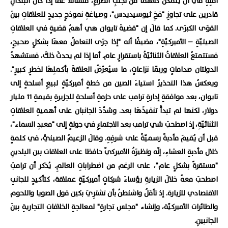
أملِهِ في أن يتمكنَ كلاهُمَا من تجنّبِ الصراعِ، متسائلًا عمَّا إذا كانَ البلدانِ
قادرين على تجاوزِ "فخِ ثيوسيديدس"، وصياغةِ نموذجٍ جديدٍ للعلاقاتِ بينَ
القوَى الكبرَى. كما قالَ إن "قضيةَ تايوان هي أهمُ قضيةٍ في العلاقاتِ
الصينيّةِ – الأميركيّةِ"، مضيفًا أنه "إذا جرَى التعاملُ معهَا بشكلٍ صحيحٍ،
فستتمتعُ العلاقاتُ الثنائيّةُ باستقرارٍ عام. أما إذا لم يحدثْ ذلكَ، فستشهدُ
الدولتان صداماتٍ وربّما نزاعاتٍ، ما سيُعرّضُ العلاقةَ بأكملِهَا لخطرٍ كبيرٍ".
ويعكسُ هذا التحذيرُ استياءَ الصين من خطةٍ أميركيّةٍ لبيعِ أسلحةٍ إلى
تايوان، بعد موافقةِ إدارةِ ترامب على حزمةِ أسلحةٍ للجزيرةِ بقيمةِ 11 مليار
دولار، لكنها لم تبدأْ تنفيذَهَا بعد. وشدّدَ الجانبان على أهميةِ العلاقاتِ
الثنائيّةِ، إذ اصطحبَ شي ترامب بعد الاجتماعِ في جولةٍ إلى "معبدِ السماء"،
قبل أن يُقيمَ مأدبةً رسميّةً على شرفِهِ. وقالَ الزعيمُ الصينيُّ، في كلمةٍ
خلال مأدبةِ العشاءِ، إنّه ونظيرَهُ الأميركيّ حافظا على العلاقات بين البلدينِ
"مستقرةً بشكلٍ عام"، على الرغم من اضطراباتِ العالمِ. يُذكر أن ترامبَ
اصطحبَ معهُ خلالَ الزيارةِ رؤساءَ شركاتٍ أميركيّةٍ عملاقة، كتأكيدٍ للجانبِ
الاقتصادي للزيارة. إذ تأمَلُ واشنطنُ بأن تشترِيَ بكين فول الصويا واللحوم
والطائرات الأميركيّة، وإنشاء "مجلس تجارةٍ" لمعالجةِ الخلافاتِ التجاريةِ بينَ
الجانبينِ.