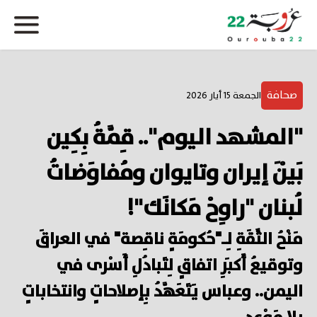
صحافة
الجمعة 15 أيار 2026
"المشهد اليوم".. قِمَّةُ بِكِين
بَيْنَ إيران وتايوان ومُفاوَضاتُ
لُبنان "راوِحْ مَكانَك"!
مَنْحُ الثِّقَةِ لِـ"حُكومَةٍ ناقِصة" في العراقَ
وتوقيعُ أَكبَرِ اتفاقٍ لِتَبادُلِ أَسْرى في
اليمن.. وعباس يَتَعَهَّدُ بِإصلاحاتٍ وانتخاباتٍ