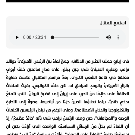
استمع للمقال
في زيارةٍ حملَت الكثير من الدلالاتِ، جمعَ لقاءٌ بينَ الرئيسِ الأميركيِّ دونالد
ترامب ونظيرِهِ الصينيّ شي جين بينغ، على مدارِ ساعتين خلفَ أبوابٍ
مغلقةٍ في قاعةِ الشعبِ الكبرَى، بعدَ مراسم استقبالٍ عكسَت حفاوةً
بالزائرِ الأميركيِّ والوفدِ المرافقِ له. لكن خلفَ الكواليسِ، بقيَتْ الملفاتُ
العالقةُ على حالِهَا منَ الحربِ على إيرانَ إلى قضيةِ تايوانَ، التي تتمتعُ
بحكمٍ ذاتيٍّ، بينما تعتبرُهَا الصينُ جزءًا من أراضيهَا، وصولًا إلى التجارةِ
والتكنولوجيا والذكاءِ الاصطناعيِّ. وعلى الرغمِ من تبادلِ الرئيسينِ الكلماتَ
الوديةَ و"المجاملات"، حين وصفَ الرئيسُ ترامب شي بأنه "قائدٌ عظيمٌ"، إلا
أن اللقاءَ لم يخلُ منَ الرسائلِ السياسيّةِ الواضحةِ التي أرادَتْ بكين أن
تحسمَهَا وتضعَ "النقاطَ على الحروفِ". فأكدَت سياسةَ "مدِّ اليدِ" وتطويرِ