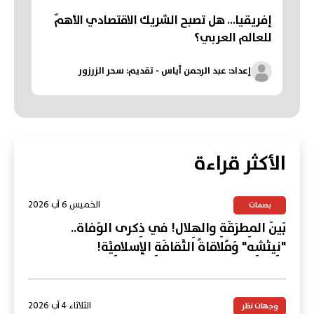
إفريقيا... هل تصبح الشريك الاقتصادي الأهمّ
للعالم العربي؟
إعداد: عبد الرحمن أياس - تقديم: سحر الزرزور
الأكثر قراءة
الخميس 6 آب 2026
بصمات
بَينَ المِطرَقَةِ والهِلال! في ذِكرى الوَفاة..
"نِيتْشِه" وَمُلاقاةُ الثَّقافَةِ الإسلامِيَّة!
الثلاثاء 4 آب 2026
وجهات نظر