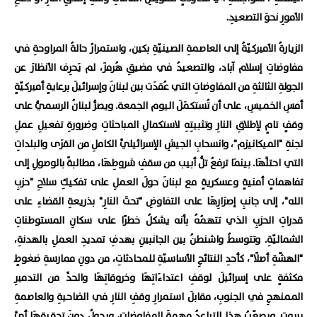
الأمورِ نحوَ التصعيدِ.
الزيارةُ الأميركيّةُ إلى العاصمةِ الصينيّةِ بكين، واستمرارُ حالةُ المراوحةِ في
مفاوضاتِ إسلام آباد، والتصعيدُ في مضيقِ هُرمزَ، لم يَحرِف الأنظارَ عن
الجولةِ الثالثةِ من المفاوضاتِ التي عُقدَت بين لبنانَ وإسرائيلَ برعايةٍ أميركيّةٍ
أمسِ الخميسِ، على أن تُستكمَلَ اليوم الجمعة. ويصرُّ لبنانُ الرسميُّ على
وقفٍ تامٍ لإطلاقِ النارِ وتثبيتِهِ لاستكمالِ المباحثاتِ وضرورةِ تفعيلِ عملِ
لجنةِ "الميكانيزم"، وانسحابِ الجيشِ الإسرائيليِّ الكاملِ من القرَى والبلداتِ
التي احتلَّهَا. بينمَا ترفعُ تلُّ أبيب من سقفِ شروطِهَا، مطالبةً بالوصولِ إلى
تفاهماتٍ أمنيةٍ وعسكريةٍ مع لبنانَ حولَ العملِ على تفكيكِ سلاحِ "حزبِ
الله"، إلى جانبِ إصرَارِهَا على التفاوضِ "تحتَ النارِ" بذريعةِ القضاءِ على
قدراتِ الحزبِ الذي تتهمُهُ بأنه يشكلُ خطرًا على سكانِ المستوطناتِ
الشماليّةِ. وتتوسطُ واشنطنُ بين الجانبينِ بهدفِ تمديدِ العملِ بالهدنةِ،
"الهشّةِ أصلًا"، كأحدِ النتائجِ الأساسيّةِ للمحادثاتِ، من دونِ ممارسةِ ضغوطٍ
مكثفةٍ على إسرائيلَ لوقفِ اعتداءَاتِهَا وخروقاتِهَا والحدِّ من التدميرِ
الممنهجِ في الجنوبِ، مقابلَ استمرارِ وقفِ النارِ في الضاحيةِ والعاصمةِ
بيروت. ويصعّبُ هذا التباعدُ مهمةَ المفاوضاتِ، ويحولُ دونَ تحقيقِهَا أيَّ