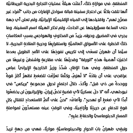
المنطقةِ. في موازاةِ ذلكَ، أعلنَت هيئةُ عملياتِ التجارةِ البحرية البريطانيّة
أنها تلقت بلاغًا عن احتجاز سفينة قبالة سواحل الإمارات من جانب "أفراد غير
مصرّح لهم"، واقتيادها إلى المياه الإقليميّة الإيرانيّة. ولم تعلن أي جهة
حتى الساعة مسؤوليتها عن الحادث، ولم تذكر الهيئة اسم السفينة. وما
يجري في المضيق وحوله، يزيدُ من المخاوفِ والهواجسِ بسببِ انعكاساتِ
ذلكَ الخطرة على الأسواقِ العالميّةِ واستقرارِهَا وحريةِ الملاحةِ البحريةِ، لا
سيّما أن طهرانَ تسعَى إلى تكريسِ نفوذِهَا على الأمدِ الطويلِ بعدما
اختبرَت أهميةَ هذهِ "الورقة" وقدرتَهَا على مقارعةِ واشنطنَ وغيرهَا من
دولِ المنطقةِ. وفي هذا الإطارِ، شدّدَ وزيرُ الخارجيةِ الإيرانيِّ عباس
عراقجي على أن بلادَهُ "لا تُهزمُ، وكلّمَا تعرّضَت للضغطِ تظهرُ أكثرَ قوةً
ووحدةً من ذي قبل". وأكدَ، خلالَ اجتماعٍ لدولِ مجموعةِ "بريكس" في
نيودلهي، أنه "لا حلَ عسكريًا لأيِ قضيةٍ تخصُ إيرانَ، والإيرانيونَ لن يخضعُوا
أبدًا لأيِ ضغطٍ أو تهديدٍ". وأضافَ: "نحنُ على أتمِّ الاستعدادِ للقتالِ بكلِ
قوةٍ للدفاعِ عن حريتِنَا وأراضِينَا، وفي الوقتِ عينه مستعدّونَ لمواصلةِ
المسارِ الدبلوماسيِّ والحفاظِ عليِهِ".
وتبقِي طهرانُ بابَ الحوارِ والديبلوماسيّةِ مواربًا، فهي من جهةٍ تريدُ