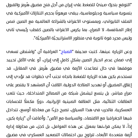
"التوقع بتحرك صينيّ للضغط على إيران من أجل فتح مضيق هُرمز والقبول
بتسوية سياسية ودبلوماسية، يبقى مرهونًا بحجم التنازلات الأميركية في
الملف التايواني، وبمستوى الاعتراف بالشراكة العالمية مع الصين ضمن
إطار المنافسة، لا الصراع، بما يكرس الاعتراف بالصين كقطب رئيسي ثاني
وليس مجرد قوة ثانوية في منظور الاستراتيجيّة الأميركيّة".
وعن الزيارة عينها، كتبت صحيفة "
الصباح
" العراقية أن "واشنطن تسعى
إلى ضمان عدم انحياز الصين بشكلٍ كاملٍ إلى إيران، أو على الأقل تحييد
موقفها في حال تصاعدت الأزمة في مضيق هُرمز. في المقابل، قد
تستخدم بكين هذه الزيارة للضغط باتجاه تجنب أي خطوات قد تؤدي إلى
إغلاق المضيق أو تهديد الملاحة الدولية. اللافت أن المشهد لا يقتصر على
صراع مباشر، بل يتسع ليشمل شبكة من المصالح المتداخلة، حيث تلعب
العلاقات الثنائية، مثل العلاقة الصينية الإيرانية، دورًا مكملًا للحسابات
العسكرية. فالحرب في هذا السياق، تصبح جزءًا من معادلة أوسع، تتداخل
فيها الجغرافيا مع الاقتصاد، والسياسة مع الأمن". وأضافت أن "زيارة بكين،
إذاً، لا يمكن قراءتها بمعزل عن هذه العوامل، بل كجزء من محاولة إدارة
أزمة متعددة الأبعاد، تتراوح بين احتمالات التصعيد العسكري في مضيق