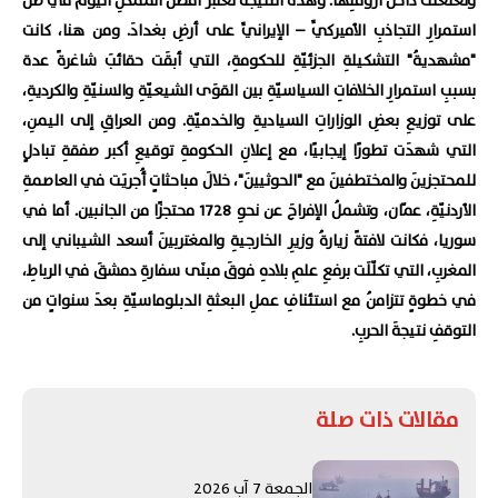
وتغلغلَت داخلَ أروقتِهَا. وهذه النتيجةُ تعتبرُ أفضلَ الممكنِ اليومَ في ظلِّ
استمرارِ التجاذبِ الأميركيِّ – الإيرانيِّ على أرضِ بغدادَ. ومن هنا، كانت
"مشهديةُ" التشكيلةِ الجزئيّةِ للحكومةِ، التي أبقَت حقائبَ شاغرةً عدة
بسببِ استمرارِ الخلافاتِ السياسيّةِ بين القوَى الشيعيّةِ والسنيّةِ والكرديةِ،
على توزيعِ بعضِ الوزاراتِ السياديةِ والخدميّةِ. ومن العراقِ إلى اليمنِ،
التي شهدَت تطورًا إيجابيًا، مع إعلانِ الحكومةِ توقيعِ أكبر صفقةِ تبادلٍ
للمحتجزينَ والمختطفينَ مع "الحوثيينَ"، خلالَ مباحثاتٍ أُجريَت في العاصمةِ
الأردنيّةِ، عمّان، وتشملُ الإفراجَ عن نحوِ 1728 محتجزًا من الجانبين. أما في
سوريا، فكانت لافتةً زيارةُ وزيرِ الخارجيةِ والمغتربينَ أسعد الشيباني إلى
المغربِ، التي تكلّلَت برفعِ علمِ بلادهِ فوقَ مبنَى سفارةِ دمشقَ في الرباطِ،
في خطوةٍ تتزامنُ مع استئنافِ عملِ البعثةِ الدبلوماسيّةِ بعدَ سنواتٍ من
التوقفِ نتيجةَ الحربِ.
مقالات ذات صلة
الجمعة 7 آب 2026