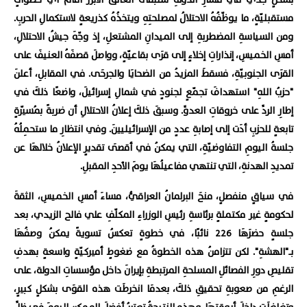
مستقبليّةٍ، ما يوظّفُهُ الاحتلالُ لمصلحتِهِ ويتخذُهُ كذريعةٍ لاستكمالِ الحربِ.
ومن السياسةِ المضطربةِ إلى الميدانِ المشتعلِ، إذ وجّهَ جيشُ الاحتلالِ،
أمسِ الخميسِ، إنذاراتِ إخلاءٍ إلى قرَى بقاعيّةٍ، وواصلَ قصفَهُ العنيفَ على
القرَى الجنوبيّةِ، فسقطَ المزيدُ من الضحايَا والجرحَى. في المقابلِ، أعلنَ
"حزبُ اللهِ" استهدافَ تجمّعٍ لجنودٍ في شمالِ إسرائيلَ، واضعًا ذلكَ في
إطارِ الردِّ على خروقاتِ العدوِّ. وسبقَ ذلكَ إعلانُ الاحتلالِ أن ضربةً بمُسيّرةٍ
تابعةٍ للحزبِ أدَت إلى إصابةِ عددٍ من الإسرائيليينَ. وفي انتظارِ ما ستحمِلُهُ
جلسةُ اليومِ التفاوضيّةِ، التي يمكنُ في أقصَى تقديرٍ الإعلانُ خلالهَا عن
تمديدِ الهدنةِ، التي تنتهي مفاعيلُهَا يومَ الأحدِ المقبلِ.
في سياقٍ منفصلٍ، منحَ البرلمانُ العراقيُّ، مساءَ أمسِ الخميسِ، الثقةَ
لحكومةٍ غير مكتملةٍ برئاسةِ رئيسِ الوزراءِ المكلّفِ علي فالح الزيدي، بعد
جلسةٍ حضرَهَا 226 نائبًا، في خطوةٍ تعكسُ تسويةً يمكنُ وصفُهَا
بـ"الهشةِ". لكن تتزامنُ هذه الخطوةُ مع ضغوطٍ أميركيّةٍ واسعةٍ بهدفِ
تقليصِ دورِ الفصائلِ المسلحةِ المرتبطةِ بإيرانَ داخل مؤسساتِ الدولة، على
الرغمِ من صعوبةِ تحقيقِ ذلكَ، بعدمَا انخرطَت هذه القوَى بشكلٍ كبيرٍ،