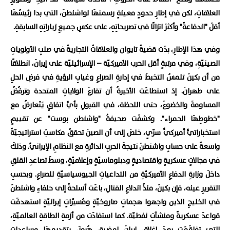
العلاقاتِ، لكن في إطارِ حدودٍ معينةٍ رسمتهَا لواشنطنَ، التي بدا رئيسُهَا
أقلَ "اندفاعةً" وأكثرَ اتزانًا في تصريحاتِهِ، على عكسِ جميعِ زياراتِهِ السابقةِ.
وفي هذا الإطارِ، بدَت قضيةُ تايوان والعلاقاتُ التجاريةُ في صلبِ الأولوياتِ
الصينيّةِ، وفي مرتبةٍ أقل الحرب الأميركيّة – الإسرائيليّة على إيرانَ، انطلاقًا
من أن بكينَ تلمسُ التخبطَ في إدارةِ الصراعِ وغيابِ الرؤيةِ في فرضِ الحلِ
على طهرانَ. إذ استطاعَت الأخيرةُ أن تقارعَ الولاياتِ المتحدة وترفُضُ
المساومةَ والخضوعَ، حتى اللحظة، في القبولِ بأيِّ اتفاقٍ يَتَعارضُ مع
"خطوطِهَا الحمراء". وكشفَت صحيفةُ "واشنطن بوست" عن تقييمٍ
استخباراتيٍّ أميركيٍّ سرّيٍ، خلصَ إلى أن الصينَ تحققُ مكاسبَ استراتيجيّةً
واسعةً على حسابِ واشنطنَ نتيجةَ الحربِ الدائرةِ مع النظامِ الإيرانيِّ. وذلكَ
في مجالاتٍ عسكريةٍ واقتصاديةٍ ودبلوماسيّةٍ وإعلاميّةٍ، وسطَ تصاعدِ القلقِ
داخلَ وزارةِ الدفاعِ الأميركيّةِ من التداعياتِ الجيوسياسيّةِ للصراعِ. وبحسبِ
التقريرِ عينه، فإن بكينَ، منذُ اندلاعِ القتالِ، باعَت أسلحةً إلى حلفاءِ واشنطنَ
في الخليجِ الذين واجهوا هجماتٍ صاروخيّةٍ ومُسيّراتٍ إيرانيّةٍ استهدفَت
قواعدَ عسكريةً ومنشآتٍ نفطيّة. كما استفادَت من أزمةِ الطاقةِ العالميّةِ،
التي تفاقَمَت بعدَ إغلاقِ إيرانَ لمضيقِ هُرمزَ، بتقديمِهَا مساعداتٍ