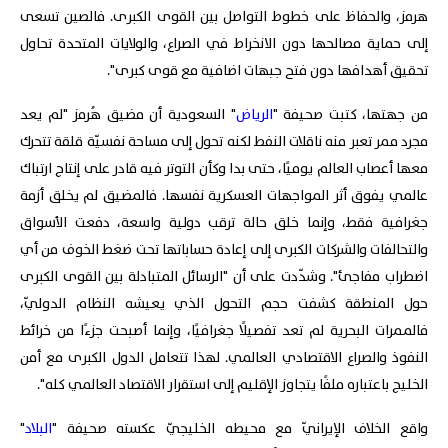
هرمز، والحفاظ على خطوط التواصل بين القوى الكبرى. فالصين تسعى
إلى حماية مصالحها دون الانخراط في الصراع، والولايات المتحدة تحاول
تحقيق أهدافها دون فتح جبهات اضافية مع قوى كبرى".
من جهتها، كتبت صحيفة "
الرياض
" السعودية أن مضيق هُرمز "لم يعد
مجرد ممر تعبر منه ناقلات النفط لكنه تحول إلى مساحة نفسيّة قلقة تتحرك
معها أعصاب العالم يوميًا، حتى بدا وكأن التوتر فيه قادر على إنتاج ارتباك
عالمي يفوق أثر المواجهات العسكرية نفسها. فالمضيق لم يخلق أزمة
جغرافية فقط، وإنما خلق حالة ترقب دولية واسعة، دفعت الأسواق
والتحالفات والشركات الكبرى إلى إعادة حساباتها تحت ضغط الخوف من أي
اضطراب مفاجئ". وشدّدت على أن "الرسائل المتبادلة بين القوى الكبرى
حول المنطقة كشفت حجم التحول الذي يعيشه النظام الدوليّ،
فالممرات البحرية لم تعد تفصيلًا جغرافيًا، وإنما أصبحت جزءًا من خرائط
النفوذ والصراع الاقتصادي العالمي. لهذا تتعامل الدول الكبرى مع أمن
الخليج باعتباره ملفًا يتجاوز الإقليم إلى استقرار الاقتصاد العالمي كله".
واقع الخلاف الإيرانيّ مع محيطه الخليجيّ عكسته صحيفة "
البلاد
"