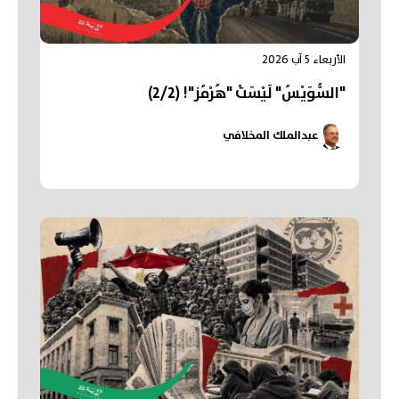
الأربعاء 5 آب 2026
"السُّوَيْسُ" لَيْسَتْ "هُرْمُز"! (2/2)
عبدالملك المخلافي