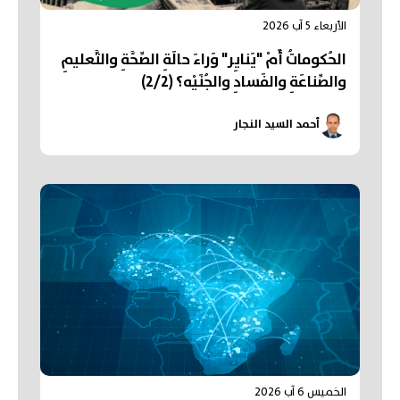
الأربعاء 5 آب 2026
الحُكوماتُ أَمْ "يَنايِر" وَراءَ حالَةِ الصِّحَّةِ والتَّعليمِ
والصِّناعَةِ والفَسادِ والجُنَيْه؟ (2/2)
أحمد السيد النجار
الخميس 6 آب 2026