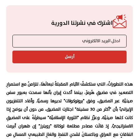
اشترك في نشرتنا الدورية
أرسل
هذه التطوراتُ، التي ستكشفُ الأيام المقبلةُ تبعاتَهَا، تتزامنُ مع استمرارِ
التصعيدِ في مضيقِ هُرمزَ، بينما أكدت إيران بأنها سمحت بعبور سفن
صينيّة عبر المضيق، وفق "بروتوكولات" تديرها رسميًا. وأفاد التلفزيون
الإيرانيّ بأن "أكثر من 30 سفينة" اجتازت المضيق، من دون أن يوضح إذا
كانت كلها صينيّة. وعزّز نظام "الثورة الإسلاميّة" سيطرتَهُ على المضيقِ
الاستراتيجيِّ. إذ قالَت مصادر مطلعة لوكالة "رويترز" إن طهران أبرمت
اتفاقاتٍ مع العراقِ وباكستانَ لشحنِ النفطِ والغازِ الطبيعيِ المسالِ من