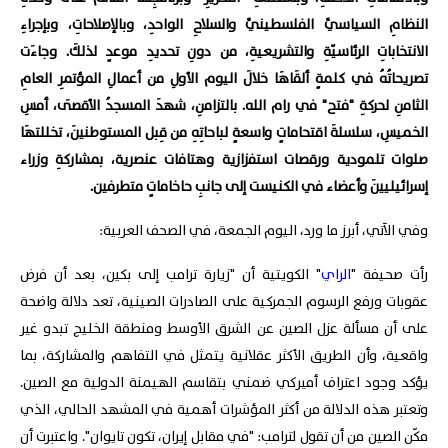
النظامِ السياسيِّ الفلسطينيِّ والسلاحِ الواحدِ، وبالإصلاحاتِ، وبإجراءِ
الانتخاباتِ الرئاسيّةِ والتشريعيةِ، من دونِ تحديدِ موعدٍ لذلكَ. وجاءَت
تصريحاتُهُ في كلمةٍ ألقَاهَا خلالَ اليوم الأولِ من أعمالِ المؤتمرِ العامِ
الثامنِ لحركةِ "فتح" في رام الله. بالتزامنِ، شهدَ المسجدُ الأقصَى، أمسِ
الخميسِ، سلسلةَ اقتحاماتٍ واسعةٍ لباحاتِهِ من قِبل المستوطنينَ، تخللتهَا
صلوات تلمودية ورقصات استفزازية وهتافات عنصرية، بمشاركةِ وزراء
إسرائيليينَ وأعضاء في الكنيست إلى جانبِ حاخاماتٍ متطرفين.
وفي الآتي، أبرز ما ورد، اليوم الجمعة، في الصحف العربية:
رأت صحيفة "
الراي
" الكويتية أن "زيارة ترامب إلى بكين، بعد أن فرض
عقوبات ورفع الرسوم الجمركية على الصادرات الصينية، تعد دلالة واضحة
على أن مسألة عزل الصين عن الشرق الأوسط ومنطقة الخليج تبدو غير
واقعية، وأن الطريق الأكثر عقلانية يتمثل في التفاهم والمشاركة، بما
يؤكد وجود اعتراف أميركي ضمني بتقاسم الهيمنة الدولية مع الصين.
وتعتبر هذه الدلالة من أكثر المؤشرات أهمية في المشهد الحالي، الذي
مكّن الصين من أن تقول لترامب: "في مقابل إيران، تكون تايوان". واعتبرت أن