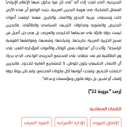
البحرينية، التي لفتت إلى أنه "في كل مرة يحاول فيها الإعلام الإيرانيّ
المضلل التشكيك في هوية البحرين العربية، يثبت الواقع أن هذه الأرض
كانت وستبقى عربية الجذور والانتماء والتاريخ، مهما ارتفعت أصوات
التحريض والتشويه ومحاولات التزييف السياسي والطائفي. فالبحرين
ليست دولة طارئة على محيطها الخليجي والعربي، بل هي جزء أصيل من
نسيج الجزيرة العربية، بتاريخها، وقيادتها، وشعبها، ومواقفها القومية
الراسخة". وأكدت أن "محاولات بعض الوكلاء والأصوات المؤدلجة اللعب على
وتر الطائفية لم تعد تنطلي على المجتمع البحريني الواعي، الذي يدرك
أن الانتماء الحقيقي يكون للوطن، لا للمشاريع العابرة للحدود. فالبحرين
احتضنت الجميع، وفتحت أبوابها لكل مكونات المجتمع، ولم تكن يومًا دولة
إقصاء أو تمييز، بل دولة قانون ومؤسسات وعدالة".
(رصد "عروبة 22")
الكلمات المفتاحية
الإتفاق النووي
الإدارة الأميركية
النفوذ الصيني