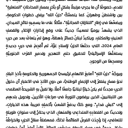
تقدمٍ، خصوصًا أن ما يجري مرتبطٌ بشكلٍ أو بآخرٍ بمسارِ المحادثاتِ "المتعثرةِ"
بين واشنطنَ وطهرانَ. كما يتمسّكُ "حزبُ الله" برفضِ خطواتِ الحكومةِ،
ويضعُهَا في إطارِ "التنازلاتِ المجانيّةِ"، متّكلًا على ما يسمِيهِ نتائجِ الميدانِ،
الذي يشهدُ يوميًا تصعيدًا جديدًا على وقعِ إنذاراتِ الإخلاءِ والقصفِ
العنيفِ والمكثفِ. ويتكبدُ لبنانُ خسائرَ باهظةً، وهوَ لمْ يتعافَ بعد من حربِ
العامِ 2024، التي دخلَهَا الحزبُ لإسنادِ غزّةَ، ثم أُقحِمَ في حربٍ جديدةٍ
يستغلُهَا الإسرائيليُّ لتحقيقِ حلمِ التهجيرِ وتدميرِ القرَى الجنوبيّةِ
ومسحِهَا من الوجودِ.
ويوجّهُ "حزبُ اللهِ" أصابعَ الاتهامِ لرئيسيّ الجمهوريةِ والحكومةِ بأخذِ البلادِ
نحوَ مسارٍ يفتقرُ إلى الإجماعِ الوطنيِّ، من دونِ الأخذِ في الاعتبارِ أن دخولَ
الحربِ مجددًا لم يكنْ خيارًا لبنانيًا جامعًا أصلًا، ولا تقبلُ بهِ الشريحةُ العظمى
من اللبنانيينَ، الذين يرفضون التورطَ في صراعاتِ الآخرينَ، وتحويل بلدهِم
إلى "كبشِ فداءٍ". ومع ذلكَ يدفعُ الشعبُ بأكملِهِ ضريبةَ هذه الخياراتِ،
وتحديدًا من اقتصادِهِ المتداعِي والمنهارِ، الذي يحتاجُ إلى سنواتٍ طويلةٍ
للتعافِي، إذا وُجِدَت الفرصُ الملائمةُ لذلكَ. فمعضلةُ سلاحُ الحزبِ وانخراطُهُ
بشكلٍ جديٍّ في مسارِ الدولةِ ستبقَى العائقَ الأبرزَ أمامَ أيِّ خطواتٍ