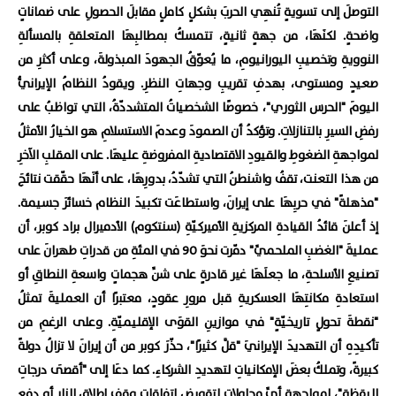
التوصلَ إلى تسويةٍ تُنهِي الحربَ بشكلٍ كاملٍ مقابلَ الحصولِ على ضماناتٍ
واضحةٍ. لكنَهَا، من جهةٍ ثانيةٍ، تتمسكُ بمطالبِهَا المتعلقةِ بالمسألةِ
النوويةِ وتخصيبِ اليورانيومِ، ما يُعوّقُ الجهودَ المبذولةَ، وعلى أكثرِ من
صعيدٍ ومستوى، بهدفِ تقريبِ وجهاتِ النظرِ. ويقودُ النظامُ الإيرانيُّ
اليومَ "الحرس الثوري"، خصوصًا الشخصياتُ المتشددّةُ، التي تواظبُ على
رفضِ السيرِ بالتنازلاتِ. وتؤكدُ أن الصمودَ وعدمَ الاستسلامِ هو الخيارُ الأمثلُ
لمواجهةِ الضغوطِ والقيودِ الاقتصاديةِ المفروضةِ عليهَا. على المقلبِ الآخرِ
من هذا التعنت، تقفُ واشنطنُ التي تشدّدُ، بدورِهَا، على أنَهَا حقّقت نتائجَ
"مذهلةً" في حربِهَا على إيرانَ، واستطاعَت تكبيدَ النظام خسائرَ جسيمة.
إذ أعلنَ قائدُ القيادةِ المركزيةِ الأميركيّةِ (سنتكوم) الأدميرال براد كوبر، أن
عمليةَ "الغضبِ الملحميِّ" دمّرت نحوَ 90 في المئةِ من قدراتِ طهرانَ على
تصنيعِ الأسلحةِ، ما جعلَهَا غير قادرةٍ على شنِّ هجماتٍ واسعةِ النطاقِ أو
استعادةِ مكانتِهَا العسكريةِ قبل مرورِ عقودٍ، معتبرًا أن العمليةَ تمثلُ
"نقطةَ تحولٍ تاريخيّةٍ" في موازينِ القوَى الإقليميّةِ. وعلى الرغمِ من
تأكيدِهِ أن التهديدَ الإيرانيَ "قلَّ كثيرًا"، حذّرَ كوبر من أن إيرانَ لا تزالُ دولةً
كبيرةً، وتملكُ بعضَ الإمكانياتِ لتهديدِ الشركاءِ. كما دعَا إلى "أقصَى درجاتِ
اليقظةِ"، لمواجهةِ أيِّ محاولاتٍ لتقويضِ اتفاقاتِ وقفِ إطلاقِ النارِ أو دفعِ