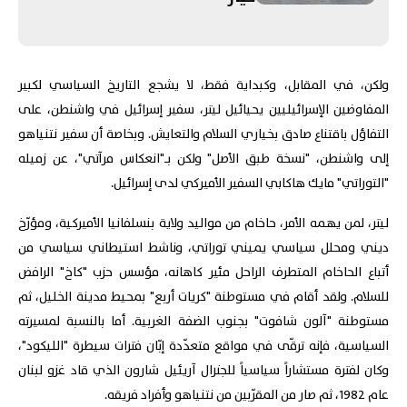
ولكن، في المقابل، وكبداية فقط، لا يشجع التاريخ السياسي لكبير
المفاوضين الإسرائيليين يحيائيل ليتر، سفير إسرائيل في واشنطن، على
التفاؤل باقتناع صادق بخياري السلام والتعايش. وبخاصة أن سفير نتنياهو
إلى واشنطن، "نسخة طبق الأصل" ولكن بـ"انعكاس مرآتي"، عن زميله
"التوراتي" مايك هاكابي السفير الأميركي لدى إسرائيل.
ليتر، لمن يهمه الأمر، حاخام من مواليد ولاية بنسلفانيا الأميركية، ومؤرّخ
ديني ومحلل سياسي يميني توراتي، وناشط استيطاني سياسي من
أتباع الحاخام المتطرف الراحل مئير كاهانه، مؤسس حزب "كاخ" الرافض
للسلام. ولقد أقام في مستوطنة "كريات أربع" بمحيط مدينة الخليل، ثم
مستوطنة "آلون شافوت" بجنوب الضفة الغربية. أما بالنسبة لمسيرته
السياسية، فإنه ترقّى في مواقع متعدّدة إبّان فترات سيطرة "الليكود"،
وكان لفترة مستشاراً سياسياً للجنرال آريئيل شارون الذي قاد غزو لبنان
عام 1982، ثم صار من المقرّبين من نتنياهو وأفراد فريقه.