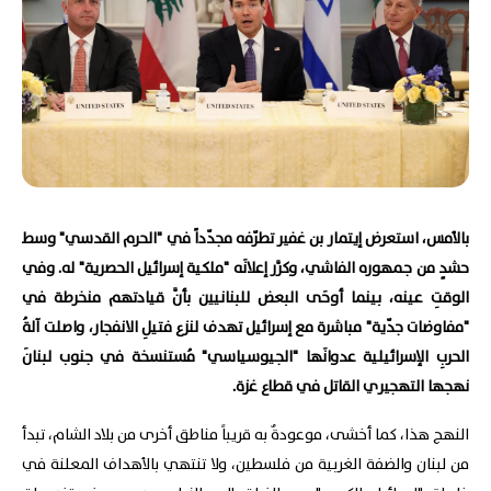
بالأمس، استعرض إيتمار بن غفير تطرّفه مجدّداً في "الحرم القدسي" وسط
حشدٍ من جمهوره الفاشي، وكرَّر إعلانَه "ملكية إسرائيل الحصرية" له. وفي
الوقتِ عينه، بينما أوحَى البعض للبنانيين بأنَّ قيادتهم منخرطة في
"مفاوضات جدّية" مباشرة مع إسرائيل تهدف لنزع فتيلِ الانفجار، واصلت آلةُ
الحربِ الإسرائيلية عدوانَها "الجيوسياسي" مُستنسخة في جنوب لبنانَ
نهجها التهجيري القاتل في قطاع غزة.
النهج هذا، كما أخشى، موعودةٌ به قريباً مناطق أخرى من بلاد الشام، تبدأ
من لبنان والضفة الغربية من فلسطين، ولا تنتهي بالأهداف المعلنة في