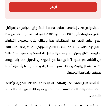
أرسل
- ثانياً، توافر غطاء إسلامي - سُنّي، تحديداً - للتفاوض المباشر مع إسرائيل،
بعكس مفاوضات أيار 1983 بعد غزو 1982، التي لم تتمتع بغطاء من هذا
النوع، على الرغم من استثناءات هنا وهناك على مستوى الزعامات
التقليدية. ولقد كانت ممارسات النظام السوري، ثم هيمنة "حزب الله"
وظروف اغتيال رفيق الحريري، من العوامل الحاسمة وراء نفور نسبة عالية
من السُّنّة، مع نسبة لا بأس بها من الموحدين الدروز، مما بات يوصف
بـ"الهيمنة الإيرانية"، ومطالبتهم باسترجاع الدولة وجيشها وأجهزة أمنها
هيبتها وأدوارها الوطنية.
- ثالثاً، الانهيار الاقتصادي والمالي، الذي ضاعف معدلات الهجرة، وأضعف
المؤسسات والقطاعات الاقتصادية، وقلّص قدرة اللبنانيين على الصمود
والتحمّل.