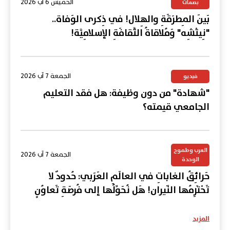
الخميس 6 آب 2026
بصمات
بَينَ المِطرَقَةِ والهِلال! في ذِكرى الوَفاة..
"نِيتْشِه" وَمُلاقاةُ الثَّقافَةِ الإسلامِيَّة!
الجمعة 7 آب 2026
فيديو
"شهادة" من دون وظيفة: هل فقد التعليم
الجامعي قيمته؟
العرب وطموح
الجمعة 7 آب 2026
الوحدة
حَرائِقُ الغاباتِ في العالَمِ العَرَبي: حُدودٌ لا
تَحْتَرِمُها النّيران! هَل نُحَوِّلُها إلى فُرصَةِ تَعاوُنٍ
عَرَبي؟
المزيد