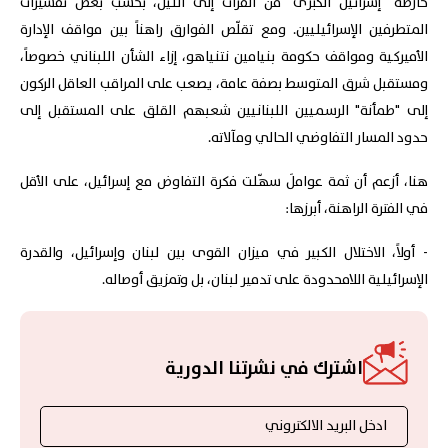
خارطة "إسرائيل الكبرى" من الفرات إلى النيل، بحسب بعض تفسيرات
المتطرفين الإسرائيليين. ومع تقلّص الفوارق راهناً بين مواقف الإدارة
الأميركية ومواقف حكومة بنيامين نتنياهو، إزاء الشأن اللبناني خصوصاً،
ومستقبل شرق المتوسط بصفة عامة، يصعب على المراقب العاقل الركون
إلى "طمأنة" الرسميين اللبنانيين شعبهم القلق على المستقبل إلى
حدود المسار التفاوضي الحالي ومآلاته.
هنا، أزعم أن ثمة عواملَ سهّلت فكرة التفاوض مع إسرائيل، على الأقل
في الفترة الراهنة، أبرزها:
- أولاً، الاختلال الكبير في ميزان القوى بين لبنان وإسرائيل، والقدرة
الإسرائيلية اللامحدودة على تدمير لبنان، بل وتمزيق أوصاله.
اشترك في نشرتنا الدورية