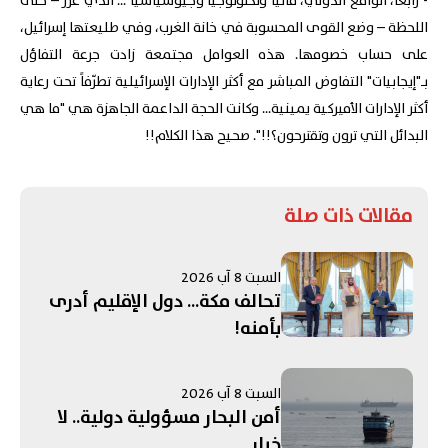
- رابعاً، الواقع الدولي، مالياً وتكنولوجياً وجيوسياسياً ... الذي عزّز – حتى
اللحظة – وضع القوى المحسوبة في خانة الغرب، وفي طليعتها إسرائيل،
على حساب خصومها. هذه العوامل مجتمعة زادت جرعة التفاؤل
بـ"إيجابيات" التفاوض المباشر مع أكثر الإدارات الإسرائيلية تطرّفاً تحت رعاية
أكثر الإدارات الأميركية يمينية... وكانت الحجة الداعمة الجاهزة هي "ما هي
البدائل التي ترون وتقترحون؟!!". صحيح هذا الكلام!!
مقالات ذات صلة
السبت 8 آب 2026
تحالف مكة... دول الإقليم أدرى
بأمنه!
السبت 8 آب 2026
أمن البحار مسؤولية دولية.. لا
خيار