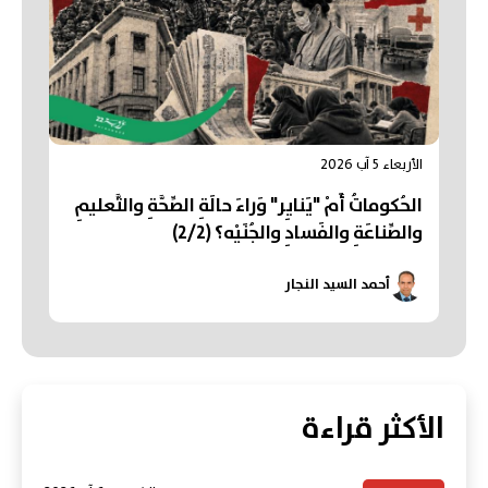
الأربعاء 5 آب 2026
الحُكوماتُ أَمْ "يَنايِر" وَراءَ حالَةِ الصِّحَّةِ والتَّعليمِ
والصِّناعَةِ والفَسادِ والجُنَيْه؟ (2/2)
أحمد السيد النجار
الأكثر قراءة