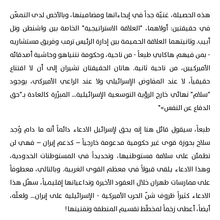
هذه الحصيلة، غنيّة جداً في إيحاءاتها ومضامينها، وبالأخص لدى التمعّن
في حقيقتين: أولاهما، "العلاقة الاستراتيجية" الخاصة بين واشنطن وتل
أبيب. وثانيتهما العلاقة الحميمة بين إدارة الرئيس ترمب وفريق مستشاريه
- بمن فيهم هاكابي طبعاً - من ناحية، وحكومة نتنياهو وحاشية أصدقائه
الأميركيين، من ناحية ثانية. هاتان الحقيقتان تشيران إلى أن لا اقتناع
حقيقياً، لا عند المفاوض الإسرائيلي ولا عند الراعي الأميركي، بوجود
"سلام" نهائي خارج الرؤية التوسعية الإسرائيلية... المبرّرة كالعادة بـ"حق
الدفاع عن النفس»"
طبعاً، سيقول قائل هنا إنه يحق لإسرائيل الادعاء دائماً أنه ما دام وُجد
سلاح بحوزة قوى غير حكومية مدعومة خارجياً – كدعم إيران – فهي لن
تطمئن على سلامة مستوطنيها، وتحديداً في المستوطنات الحدودية،
وهذا الادعاء يلقى قبولاً في معظم القوى الغربية. وبالتالي، معطوفاً
على ممارسات طهران خلال العقود الأخيرة وتداعياتها إقليمياً، سهّل هذا
الادعاء كثيراً ظروف شنّ الحرب الأميركية - الإسرائيلية على إيران... ولعلّه،
أيضاً، أعطى زخماً لمخطّط تقسيم المنطقة وتفتيتها!