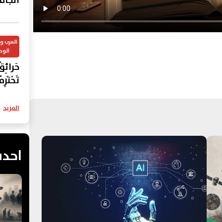
الجام
العرب 
الوح
حَرائِق
تَحْتَر
عَرَبي
المزيد
احدث