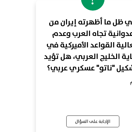
 ظل ما أظهرته إيران من
دوانية تجاه العرب وعدم
لية القواعد الأميركية في
ية الخليج العربي، هل تؤيد
كيل "ناتو" عسكري عربي؟
الإجابة على السؤال