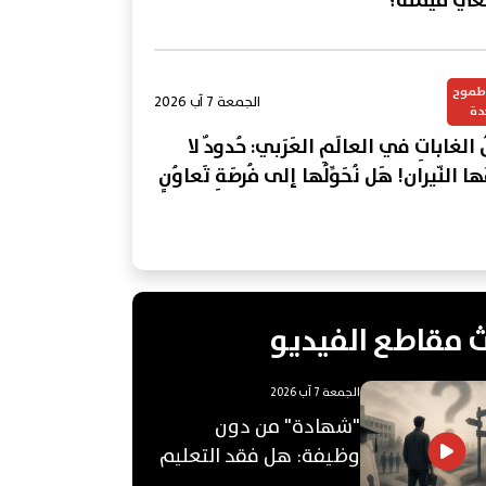
عي قيمته؟
وطموح
الجمعة 7 آب 2026
دة
ُ الغاباتِ في العالَمِ العَرَبي: حُدودٌ لا
ِمُها النّيران! هَل نُحَوِّلُها إلى فُرصَةِ تَعاوُنٍ
؟
 مقاطع الفيديو
الجمعة 7 آب 2026
"شهادة" من دون
وظيفة: هل فقد التعليم