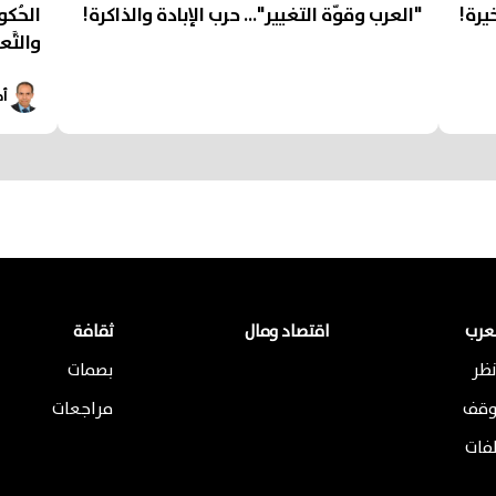
يرة!
"العرب وقوّة التغيير"... حرب الإبادة والذاكرة!
الحُكوما
والتَّعل
أح
لعرب
اقتصاد ومال
ثقافة
ظر
بصمات
وقف
مراجعات
لفات