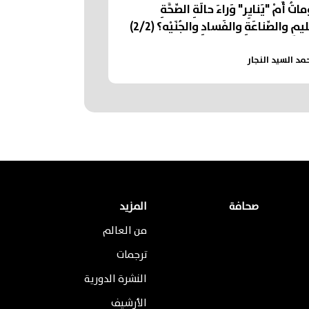
تُ أَمْ "يَنايِر" وَراءَ حالَةِ الصِّحَّةِ
يمِ والصِّناعَةِ والفَسادِ والجُنَيْه؟ (2/2)
مد السيد النجار
صحافة
المزيد
من العالم
ترجمات
النشرة الدورية
الأرشيف