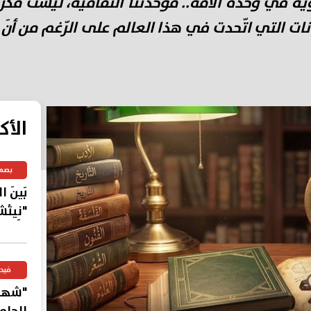
وية في وحدة الأمّة.. فوحدتنا الثقافية، ليست فك
ات التي اتّحدت في هذا العالم على الرّغم من أنَ ما
الأك
بصم
بَينَ 
"نِيتْش
فيد
"شهاد