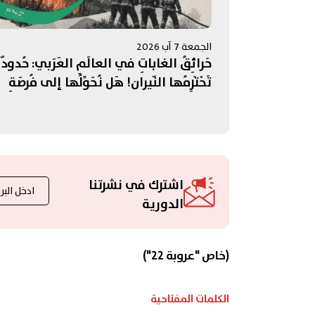
الجمعة 7 آب 2026
حَرائِقُ الغاباتِ في العالَمِ العَرَبي: حُدودٌ 
تَحْتَرِمُها النّيران! هَل نُحَوِّلُها إلى فُرصَةِ
تَعاوُنٍ عَرَبي؟
اشترك في نشرتنا
الدورية
(خاص "عروبة 22")
الكلمات المفتاحية