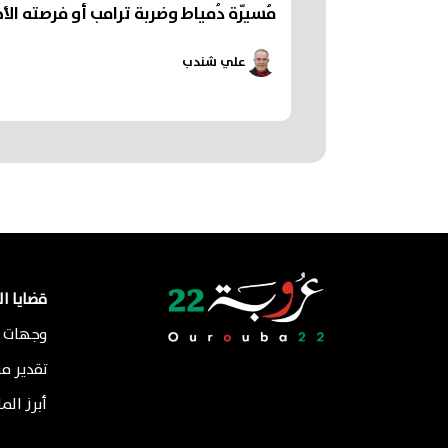
مُسيّرة دُمياط وضربة ترامب أو فرصته الأخ
علي شندب
قضايا ا
وجهات ن
تقدير م
أبرز الم