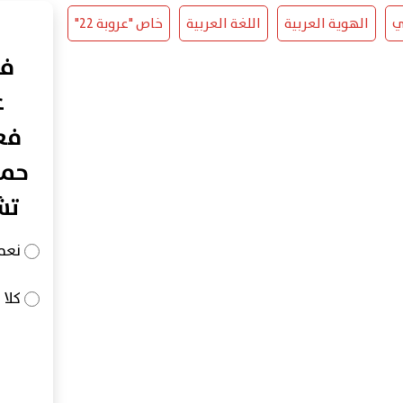
ي
الهوية العربية
اللغة العربية
خاص "عروبة 22"
في
ع
فعا
حما
تش
نعم
كلا