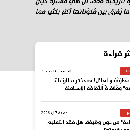
رة تاريخية فقط، بل هي مسيرة كيان
 يُفرق بين مُكوّناتها أكثر بكثير مما
ثر قراءة
الخميس 6 آب 2026
ات
المِطرَقَةِ والهِلال! في ذِكرى الوَفاة..
ِه" وَمُلاقاةُ الثَّقافَةِ الإسلامِيَّة!
الجمعة 7 آب 2026
يو
ة" من دون وظيفة: هل فقد التعليم