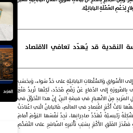
 النقدية قد يُهدّد تعافي الاقتصاد
حَرِجًا بِالنِّسْبَةِ إِلى الأَسْواقِ وَالسُّلْطاتِ اليابانِيَّةِ على حَدٍّ سَواء، وَبحَسَبِ
ى بِالضَّرورَةِ إِلى الدِّفاعِ عَنْ رَقْمٍ مُحَدَّد، لَكِنَّها تُريدُ مَنْعَ
المزيد
لِ المَزيدِ مِنَ الانْهِيارِ في قيمَةِ اليِنّ. إِنَّ هذا التَّحَوُّلَ في
جِهُها ثالِثُ أَكْبَرِ اقْتِصادٍ في العالَم، فَاليابانُ الَّتي اعْتادَتْ
كِلَةً رَئيسيَّةً تُهَدِّدُ صادِراتِها، تَجِدُ نَفْسَها اليَوْمَ أَمامَ
َصْدَرَ القَلَقِ الأَكْبَرِ بِسَبَبِ تَأْثيرِهِ المُباشِرِ على التَّضَخُّمِ