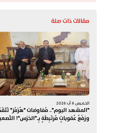
مقالات ذات صلة
الخميس 6 آب 2026
"المشهد اليوم".. مُفاوضات "هُرْمُز" تَتَقَدّ
ورَفْعُ عُقوباتٍ مُرتَبِطَةٍ بِـ"الحَرَس"! التَّصعي
الإسرائيليُّ جَنوبًا يُبَدِّدُ الآمالَ بِمُفاوَضاتِ