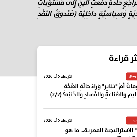
َراجُعٍ حادَّةٍ دَفَعَتِ اليِنَّ إِلى مُسْتَوَياتٍ
َّةٍ وَسِياسِيَّةٍ داخِلِيَّة (صُنْدوقُ النَّقْدِ
ثر قراءة
الأربعاء 5 آب 2026
 ومال
تُ أَمْ "يَنايِر" وَراءَ حالَةِ الصِّحَّةِ
ليمِ والصِّناعَةِ والفَسادِ والجُنَيْه؟ (2/2)
الأربعاء 5 آب 2026
يو
 الاستراتيجية المصرية... ما هو