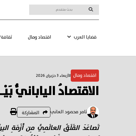
قضايا العرب
اقتصاد ومال
ثقافة
اقتصاد ومال
الأربعاء 3 حزيران 2026
الاقتصادُ اليابانيُّ بَيْـ
ثامر محمود العاني
المشاركة
تَصاعَدَ القَلَقُ العالَمِيُّ مِن أَزْمَةِ الي