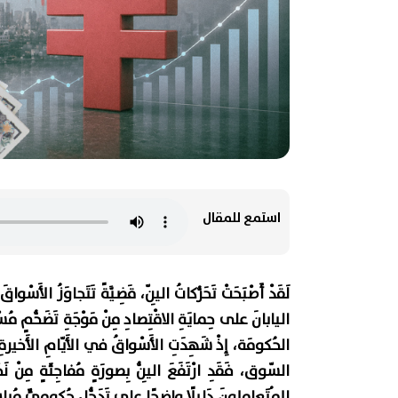
استمع للمقال
لَقَدْ أَصْبَحَتْ تَحَرُّكاتُ اليِنّ، قَضِيَّةً تَتَجاوَزُ الأَسْواقَ
اليابانَ على حِمايَةِ الاقْتِصادِ مِنْ مَوْجَةِ تَضَخُّمٍ مُسْتَوْ
الحُكومَة، إِذْ شَهِدَتِ الأَسْواقُ في الأَيّامِ الأَخيرةِ تَحَر
المُتَعامِلونَ دَليلًا واضِحًا على تَدَخُّلٍ حُكومِيٍّ مُباشِر. 