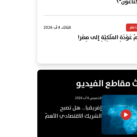
كتاغون"؟
الثلاثاء 4 آب 2026
 نظر
 عَوْدَةِ المَلَكِيَّةِ إلى مِصْر!
 مقاطع الفيديو
الخميس 6 آب 2026
إفريقيا... هل تصبح
الشريك الاقتصادي الأهمّ
للعالم العربي؟