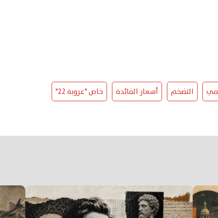
لمي
التضخم
أسعار الفائدة
خاص "عروبة 22"