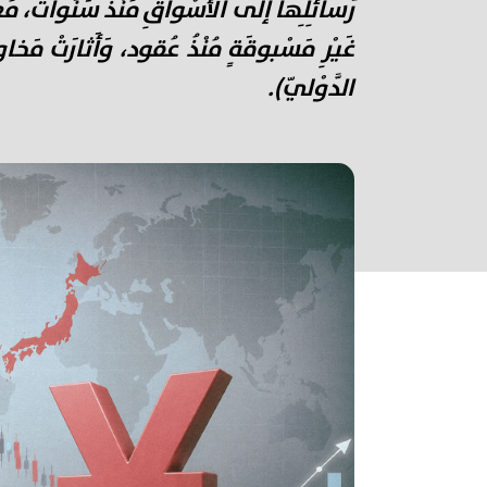
رَسائِلِها إلى الأَسْواقِ مُنْذُ سَنَوات، مُعْلِنَة
غَيْرِ مَسْبوقَةٍ مُنْذُ عُقود، وَأَثارَتْ مَخاوِف
الدَّوْليّ).