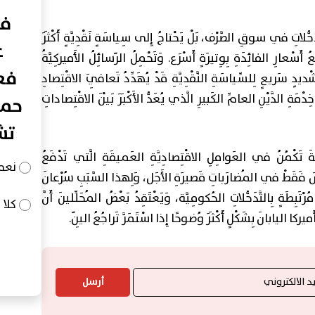
في
َّدَخُّلاتِ في سوقِ الصَّرْف، بَلْ يَحْتاجُ إِلى سِياسَةٍ نَقْدِيَّةٍ أَكْثَرَ
ع
َسْعارِ الفائِدَةِ بِوِتيرَةٍ أَسْرَع. وَتَحْمِلُ الرّسائِلُ الأَميركِيَّةُ
فعا
ديدٍ سَريعٍ لِلسِّياسَةِ النَّقْدِيَّةِ قَدْ يُهَدِّدُ تَعافِيَ الاقْتِصادِ
دْمَةِ الدَّيْنِ العامِّ الكَبيرِ الَّذي يُعَدُّ الأَكْبَرَ بَيْنَ الاقْتِصاداتِ
حما
تش
ةَ تَكْمُنُ في العَوامِلِ الاقْتِصادِيَّةِ العَميقَةِ الَّتي تَدْفَعُ
نعم
سَ فَقَطْ في المُضارَباتِ قَصيرَةِ الأَجَل، وَلِهذا السَّبَبِ سُرْعانَ
َبِطَةٍ بِالتَّدَخُّلاتِ الحُكومِيَّة، وَيَعْتَقِدُ بَعْضُ المُحَلِّلينَ أَنَّ
كلا
كا اليابانَ بِشَكْلٍ أَكْثَرَ وُضوحًا إِذا اسْتَمَرَّ تَراجُعُ اليِنّ.
أرسل