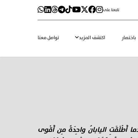
تابعنا على
باختصار
اكتشف المزيد
تواصل معنا
ْدَما أَطْلَقَتِ اليابانُ واحِدَةً مِن أَقْوى