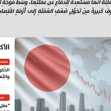
ً أَنَّها مُسْتَعِدَّةٌ لِلدِّفاعِ عَنْ عُمْلَتِها، وَسَطَ مَوْجَةِ ت
َ كَبيرةً مِنْ تَحَوُّلِ ضَعْفِ العُمْلَةِ إِلى أَزْمَةٍ اقْتِصادِي
الأك
اقتصاد
الحُكوما
والتَّع
فيد
"عقل"