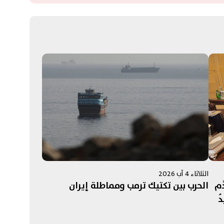
الثلاثاء 4 آب 2026
َم
الحرب بين تكتيك ترمب ومماطلة إيران
دُ