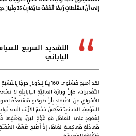
إِلى أَنَّ السُّلْطاتِ رُبَّما أَنْفَقَتْ ما يُقارِبُ 35 مِلْيارَ دولارٍ لِدَعْمِ العُمْلَةِ اليابانِيَّة.
التشديد السريع للسياسة
الياباني
لقد أصبح مُسْتَوى 160 يِنًّا لِلدّولارِ 
التَقْديرات، فَإِنَّ وِزارَةَ المالِيَّةِ اليابانِيَّةِ لا تَسْع
الأَسْواقِ مِنَ الاعْتِقادِ بِأَنَّ طوكيو مُسْتَعِدَّةٌ لِقَبو
المَوْقِفِ اليابانِيِّ يَعْكِسُ حَجْمَ الأَزْمَةِ الَّتي يُوا
لِعُقودٍ على التَّعامُلِ مَعَ قُوَّةِ اليِنّ، بِوَصْفِها مُشْ
مُعادَلَةٍ مُعاكِسَةٍ تَمامًا، إِذْ أَصْبَحَ ضَعْفُ العُمْلَةِ م