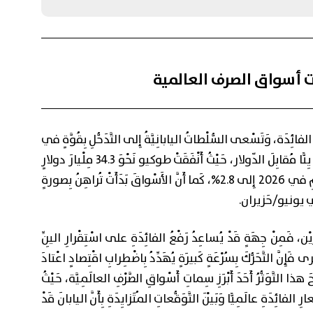
ات أسواق الصرف العالمية
الفائِدَة، وَتَسْعى السُّلْطاتُ اليابانِيَّةُ إِلى التَّدَخُّلِ بِقُوَّةٍ في
سوقِ العُمْلاتِ بَعْدَ تَراجُعِ اليِنِّ إِلى مُسْتَوى 160 يِنًّا مُقابِلَ الدّولار، حَيْثُ أَنْفَقَتْ طوكيو نَحْوَ 34.3 مِلْيارَ دولارٍ
لِدَعْمِ العُمْلَة، وَرَفَعَ بَنْكُ اليابانِ تَوَقُّعاتِهِ لِلتَّضَخُّمِ في 2026 إِلى 2.8%، كَما أَنَّ الأَسْواقَ بَدَأَتْ تُراهِنُ بِصورةٍ
ِ في يونيو/حَزيران.
 فَمِنْ جِهَةٍ قَدْ يُساعِدُ رَفْعُ الفائِدَةِ على اسْتِقْرارِ اليِنِّ
َإِنَّ التَّحَرُّكَ بِسُرْعَةٍ كَبيرَةٍ يُهَدِّدُ بِاضْطِرابِ اقْتِصادٍ اعْتادَ
هذا التَّوَتُّرُ أَحَدَ أَبْرَزِ سِماتِ أَسْواقِ الصَّرْفِ العالَمِيَّة، حَيْثُ
ِ الفائِدَةِ عالَمِيًّا وَبَيْنَ التَّوَقُّعاتِ المُتَزايِدَةِ بِأَنَّ اليابانَ قَدْ