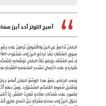
روما... وإدانَةٌ عَرَبِيَّةٌ - إسلامِيَّّةٌ لِانتِهاكاتِ
الاحتِلالِ في القُدس
أصبح التوتر أحد أبرز سم
اليابانُ تُدافِعُ عَنِ اليِنِّ وَالأَسْواقُ تُراهِنُ على رَفْعِ 
مُتَزايِدَةٍ على احْتِمالِ تَشْديدِ السِّياسَةِ النَّقْدِيَّة
وَفي الخِتام، يَضَعُ هذا الوَضْعُ اليابانَ أَمامَ خِيارَيْن،
وَتَقْليلِ ضُغوطِ التَّضَخُّمِ المُسْتَوْرَد، وَمِنْ جِهَةٍ أُخْرى ف
لِعُقودٍ على مُعَدَّلاتِ فائِدَةٍ تُقارِبُ الصِّفْر، إِذْ أَصْبَحَ 
تَحَوَّلَ اليِنُّ إِلى ساحَةِ مَعْرَكَةٍ بَيْنَ اتِّساعِ فارِقِ أَسْعار