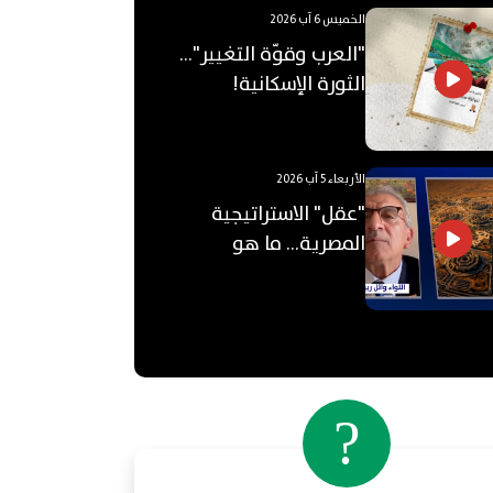
الخميس 6 آب 2026
"العرب وقوّة التغيير"...
الثورة الإسكانية!
الأربعاء 5 آب 2026
"عقل" الاستراتيجية
المصرية... ما هو
"الأوكتاغون"؟
?