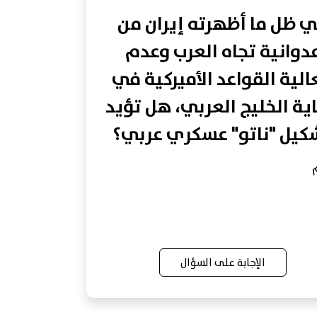
 ظل ما أظهرته إيران من
دوانية تجاه العرب وعدم
لية القواعد الأميركية في
ية الخليج العربي، هل تؤيد
كيل "ناتو" عسكري عربي؟
الإجابة على السؤال