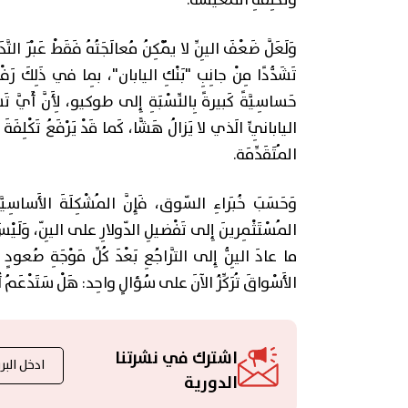
وَتَكْلِفَةِ المَعيشَة.
وَلَعَلَّ ضَعْفَ اليِنِّ لا يُمْكِنُ مُعالَجَتُهُ فَقَطْ عَبْرَ الت
تَشَدُّدًا مِنْ جانِبِ "بَنْكِ اليابان"، بِما في ذَلِكَ رَفْعُ أ
حَساسِيَّةً كَبيرةً بِالنِّسْبَةِ إِلى طوكيو، لِأَنَّ أَيَّ تَشْ
اليابانِيِّ الَذي لا يَزالُ هَشًّا، كَما قَدْ يَرْفَعُ تَكْلِفَةَ خِ
المُتَقَدِّمَة.
وَحَسَبَ خُبَراءِ السّوق، فَإِنَّ المُشْكِلَةَ الأَساسِيَّ
المُسْتَثْمِرينَ إِلى تَفْضيلِ الدّولارِ على اليِنّ، وَلَيْ
ما عادَ اليِنُّ إِلى التَّراجُعِ بَعْدَ كُلِّ مَوْجَةِ صُعودٍ مُرْت
الأَسْواقَ تُرَكِّزُ الآنَ على سُؤالٍ واحِد: هَلْ سَتَدْعَمُ أَمير
اشترك في نشرتنا
الدورية