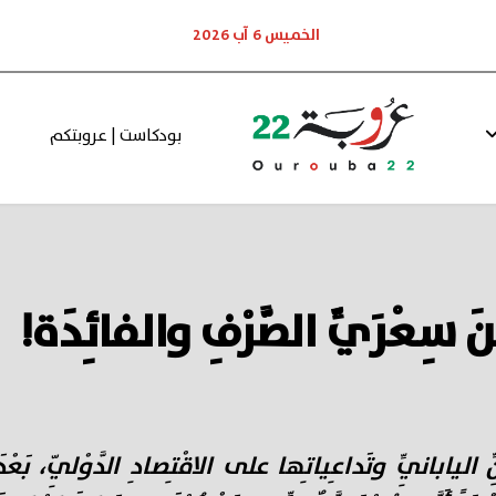
الخميس 6 آب 2026
بودكاست | عروبتكم
نَ سِعْرَيِّ الصَّرْفِ والفائِدَة!
ِنِّ اليابانِيِّ وتَداعِياتِها على الاقْتِصادِ الدَّوْلِيّ، بَع