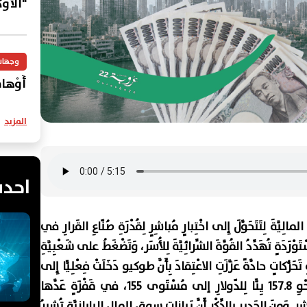
"الأو
وجهات
أَوْهامُ
المزيد
احدث
 المالِيَّةَ لِتَتَحَوَّلَ إِلى اخْتِبارٍ مُباشِرٍ لِقُدْرَةِ صُنّاعِ القَرارِ في
رَدَةٍ تُهَدِّدُ القُوَّةَ الشِّرائِيَّةَ لِلأُسَر، وَتَضْغَطُ على شَعْبِيَّةِ
ُّكاتٍ حادَّةً عَزَّزَتِ الاعْتِقادَ بِأَنَّ طوكيو دَخَلَتْ فِعْلِيًّا إِلى
السّوق، فَقَدِ ارْتَفَعَ اليِنُّ بِصورَةٍ مُفاجِئَةٍ مِنْ نَحْوِ 157.8 يِنًّا لِلدّولارِ إلى مُسْتَوى 155، في قَفْزَةٍ عَدَّها
وَمِنَ الجَديرِ بِالذِّكْرِ أَنَّ بَياناتِ سوقِ المالِ اليابانِيَّةِ تُشيرُ