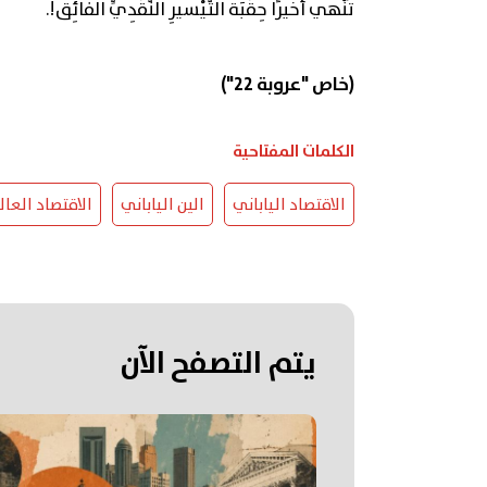
تُنْهي أَخيرًا حِقْبَةَ التَّيْسيرِ النَّقْدِيِّ الفائِق!.
(خاص "عروبة 22")
الكلمات المفتاحية
الاقتصاد الياباني
الين الياباني
الاقتصاد العا
يتم التصفح الآن