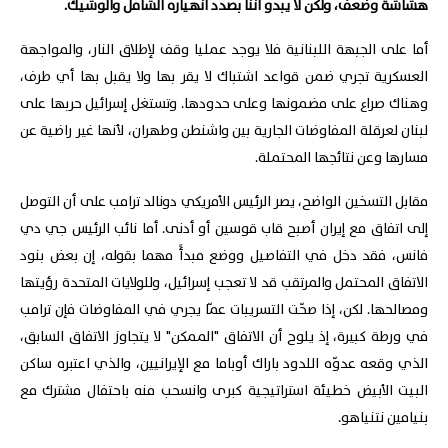
هشاشة وضعف، ولكن لا يبدو اننا بصدد انهياره الشامل والوشيك.
أما على الجبهة اللبنانية فلا يوجد عمليا وقف لإطلاق النار، والمواجهة
العسكرية تجري ضمن قواعد اشتباك لا يقر بها ولا يقبل بها أي طرف،
وهناك صراع على مضمونها وعلى حدودها. وتستغل إسرائيل حربها على
لبنان لعرقلة المفاوضات الجارية بين واشنطن وطهران، لأنها غير راضية عن
مسارها وعن نتائجها المحتملة.
مقابل التسخين الواضح، يصر الرئيس الأمريكي دونالد ترامب على أن التوصل
إلى اتفاق مع إيران أصبح قاب قوسين أو أدنى. أما نائب الرئيس جي دي
فانس، فقد دخل في التفاصيل ووضع مبدأً مهما بقوله، إن بعض بنود
الاتفاق المحتمل والمرتقب قد لا تعجب إسرائيل، وللولايات المتحدة رؤيتها
ومصالحها. لكن، إذا صحّت التسريبات عمّا يجري في المفاوضات فإن ترامب
في ورطة كبيرة، إذ يلوح أن الاتفاق "الممكن" لا يتجاوز الاتفاق السابق،
الذي وقعه عدوّه اللدود باراك أوباما مع الإيرانيين، والذي اعتبره ساكن
البيت الأبيض خطيئة استراتيجية كبرى وانسحب منه باحتفال مشترك مع
بنيامين نتنياهو.