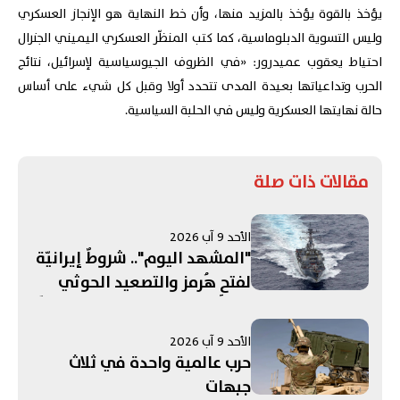
يؤخذ بالقوة يؤخذ بالمزيد منها، وأن خط النهاية هو الإنجاز العسكري
وليس التسوية الدبلوماسية، كما كتب المنظّر العسكري اليميني الجنرال
احتياط يعقوب عميدرور: «في الظروف الجيوسياسية لإسرائيل، نتائج
الحرب وتداعياتها بعيدة المدى تتحدد أولا وقبل كل شيء على أساس
حالة نهايتها العسكرية وليس في الحلبة السياسية.
مقالات ذات صلة
الأحد 9 آب 2026
"المشهد اليوم".. شروطٌ إيرانيّة
لفتحِ هُرمز والتصعيد الحوثي
تحت المجهر! إسرائيل تعدّ خططًا
لزعزعة استقرار إيران...
الأحد 9 آب 2026
واستبعاد فرنسا من قائمةِ
حرب عالمية واحدة في ثلاث
الدول للتحقق من نزع سلاح "حزب
جبهات