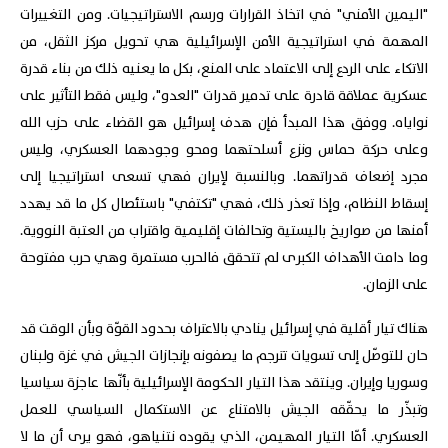
"اليمين الأمني" في اتخاذ القرارات ورسم الاستراتيجيات. ومن التغييرات
المهمة في استراتيجية الأمن الإسرائيلية هي تحويل مركز الثقل، من
الاتكاء على الردع إلى الاعتماد على المنع، بكل ما يعنيه ذلك من بناء قدرة
عسكرية عملاقة قادرة على تدمير قدرات "العدو"، وليس فقط التأثير على
نواياه. ووفق هذا المبدأ فإن هدف إسرائيل هو القضاء على حزب الله
وعلى حركة حماس ونزع أسلحتهما ومحو وجودهما العسكري، وليس
مجرد إضعاف قدراتهما. وبالنسبة لإيران فهي تسعى استراتيجيا إلى
إسقاط النظام، وإذا تعذر ذلك، فهي "تكتفي" باستئصال كل ما قد يهدد
أمنها من صواريخ باليستية وتحالفات إقليمية واقتراب من العتبة النووية.
وما دامت الأهداف الكبرى لم تتحقق فالحرب مستمرة وهي حرب مفتوحة
على الزمان.
هناك تيار أقلية في إسرائيل ينادي بالاعتراف بحدود القوّة وبأن الوقت قد
حان للتوصّل إلى تسويات تترجم ما يصفونه بإنجازات الجيش في غزة ولبنان
وسوريا وإيران. وينتقد هذا التيار الحكومة الإسرائيلية بأنّها عاجزة سياسيا
وتبذّر ما يحقّقه الجيش بالامتناع عن الاستكمال السياسي للعمل
العسكري. أمّا التيار المهيمن، الذي يقوده نتنياهو، فهو يرى أن ما لا