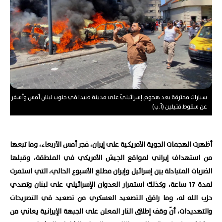
سيارات محترقة بعد هجوم إسرائيليّ على مدينة صيدا في جنوب لبنان أمس وأسفر
عن سقوط قتيلين (أ.ب)
أظهرت الهجمات الجوية الأمريكية على إيران، فجر أمس الأربعاء، وما تبعها
من استهداف إيراني لمواقع الجيش الأمريكي في المنطقة، وقبلها
الضربات المتبادلة بين إسرائيل وإيران مطلع الأسبوع الحالي، التي استمرت
لمدة 17 ساعة، وكذلك استمرار العدوان الإسرائيلي على لبنان وتصدي
حزب الله له، وما رافق التصعيد العسكري من تصعيد في التصريحات
والتهديدات، أنّ وقف إطلاق النار المعلن على الجبهة الإيرانية يعاني من