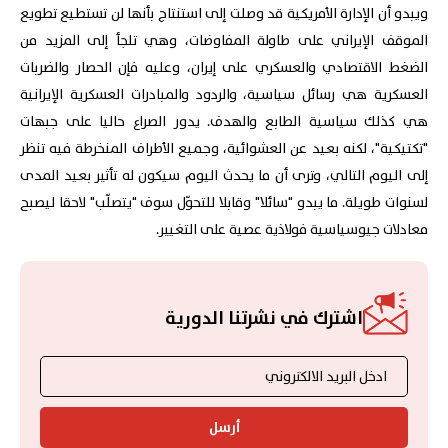
ويبدو أن الإدارة الأمريكية قد وصلت إلى استنتاج بأنها لن تستطيع تطويع
الموقف الإيراني على طاولة المفاوضات، وهي تلجأ إلى المزيد من
الضغط الاقتصادي والعسكري على إيران، وعليه فإن الحصار والضربات
العسكرية هي رسائل سياسية، والردود والمبادرات العسكرية الإيرانية
هي كذلك سياسية الطابع والهدف. يدور الصراع حاليا على جبهات
"تكتيكية"، لكنه بعيد عن العشوائية، وجميع الأطراف المنخرطة فيه تنظر
إلى اليوم التالي، وترى أن ما يحدث اليوم سيكون له تأثير بعيد المدى
لسنوات طويلة. ما يبدو "سائلا" وقابلا للتحوّل سوف "يتصلّب" لاحقا ليصبح
معادلات جيوسياسية فولاذية عصية على التغيير.
اشترك في نشرتنا الدورية
أرسل