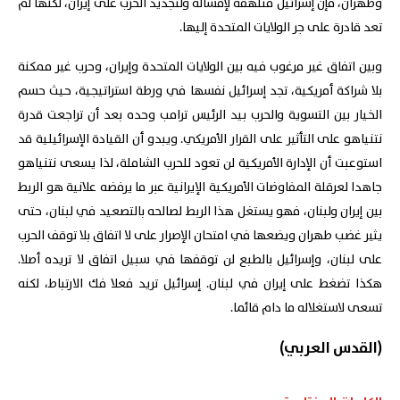
وطهران، فإن إسرائيل متلهّفة لإفشاله ولتجديد الحرب على إيران، لكنّها لم
تعد قادرة على جر الولايات المتحدة إليها.
وبين اتفاق غير مرغوب فيه بين الولايات المتحدة وإيران، وحرب غير ممكنة
بلا شراكة أمريكية، تجد إسرائيل نفسها في ورطة استراتيجية، حيث حسم
الخيار بين التسوية والحرب بيد الرئيس ترامب وحده بعد أن تراجعت قدرة
نتنياهو على التأثير على القرار الأمريكي. ويبدو أن القيادة الإسرائيلية قد
استوعبت أن الإدارة الأمريكية لن تعود للحرب الشاملة، لذا يسعى نتنياهو
جاهدا لعرقلة المفاوضات الأمريكية الإيرانية عبر ما يرفضه علانية هو الربط
بين إيران ولبنان، فهو يستغل هذا الربط لصالحه بالتصعيد في لبنان، حتى
يثير غضب طهران ويضعها في امتحان الإصرار على لا اتفاق بلا توقف الحرب
على لبنان، وإسرائيل بالطبع لن توقفها في سبيل اتفاق لا تريده أصلا.
هكذا تضغط على إيران في لبنان. إسرائيل تريد فعلا فك الارتباط، لكنه
تسعى لاستغلاله ما دام قائما.
(القدس العربي)