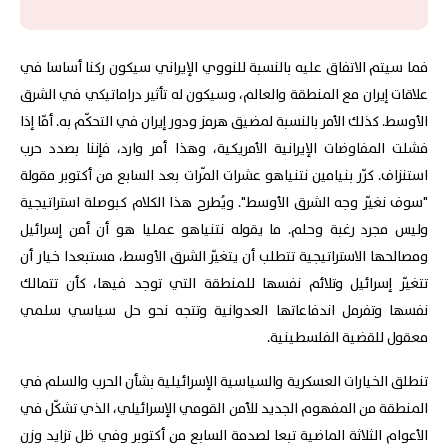
فما سيتم الاتفاق عليه بالنسبة للنووي الإيراني سيكون ركنا أساسا في
علاقات إيران مع المنطقة والعالم، وسيكون له تأثير دراماتيكي في الشرق
الأوسط. كذلك الأمر بالنسبة لمضيق هرمز ودور إيران في التحكّم به. أمّا إذا
فشلت المفاوضات الإيرانية الأمريكية، وهذا أمر وارد، فإننا بصدد حرب
استنزاف. كرّر بنيامين نتنياهو عشرات المّرات بعد السابع من أكتوبر مقولة
"سوف نغيّر وجه الشرق الأوسط". ويُطرح هذا الكلام كبوصلة استراتيجية
وليس مجرد رغبة وحلم. ما يقوله نتنياهو عمليا هو أن أمن إسرائيل
ومصالحها الاستراتيجية تتطلب أن يتغيّر الشرق الأوسط، مستبعدا خيار أن
تتغيّر إسرائيل وتلائم نفسها للمنطقة التي توجد فيها، كأن تتمالك
نفسها وتفرمل اندفاعاتها العدوانية وتتجه نحو حل سياسي سلمي
معقول للقضية الفلسطينية.
تنطلق الخيارات العسكرية والسياسية الإسرائيلية بشأن الحرب والسلم في
المنطقة من المفهوم الجديد للأمن القومي الإسرائيلي، الذي تشكّل في
الأعوام الثلاثة الماضية تبعا لصدمة السابع من أكتوبر وفي ظل تزايد وزن