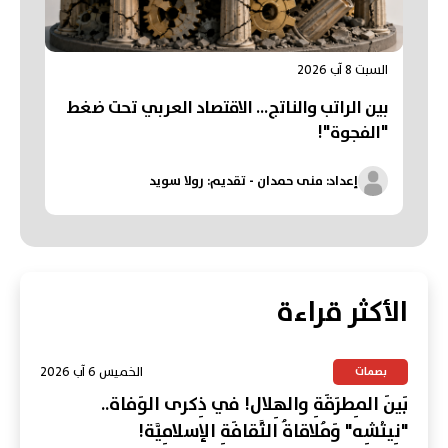
السبت 8 آب 2026
بين الراتب والناتج… الاقتصاد العربي تحت ضغط
"الفجوة"!
إعداد: منى حمدان - تقديم: رولا سويد
الأكثر قراءة
الخميس 6 آب 2026
بصمات
بَينَ المِطرَقَةِ والهِلال! في ذِكرى الوَفاة..
"نِيتْشِه" وَمُلاقاةُ الثَّقافَةِ الإسلامِيَّة!