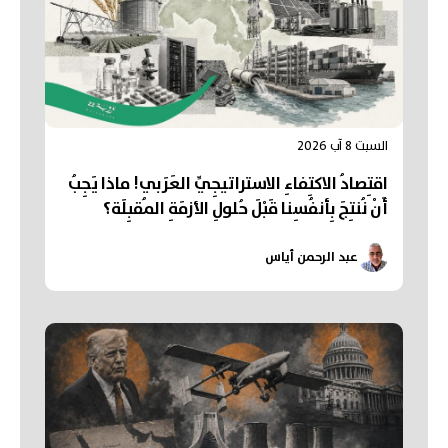
السبت 8 آب 2026
اقتِصادُ الاكتِفاءِ الاستراتيجِيِّ العَرَبي! ماذا يَجِبُ
أَنْ نُنتِجَ بِأنفُسِنا قَبْلَ حُلولِ الأزمَةِ المُقبِلَة؟
عبد الرحمن أياس