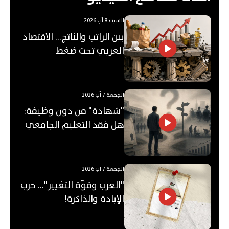
السبت 8 آب 2026
بين الراتب والناتج… الاقتصاد
العربي تحت ضغط
"الفجوة"!
الجمعة 7 آب 2026
"شهادة" من دون وظيفة:
هل فقد التعليم الجامعي
قيمته؟
الجمعة 7 آب 2026
"العرب وقوّة التغيير"... حرب
الإبادة والذاكرة!