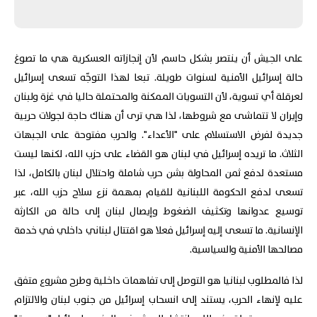
الله"
على الجيش أن ينتصر بشكل حاسم لأن إنجازاته العسكرية هي ما تصوغ
حالة إسرائيل الأمنية لسنوات طويلة. تبعا لهذا التوجّه تسعى إسرائيل
لعرقلة أي تسوية، لأن التسويات الممكنة والمحتملة حاليا في غزة ولبنان
وإيران لا تتماشى مع شروطها، لذا هي ترى أن هناك حاجة لجولات حربية
جديدة لفرض الاستسلام على "الأعداء". والحرب مفتوحة على الجبهات
الثلاث. ما تريده إسرائيل في لبنان هو القضاء على حزب الله، لكنها ليست
مستعدة لدفع ثمن المحاولة بشن حرب شاملة واحتلال لبنان بالكامل، لذا
تسعى لدفع الحكومة اللبنانية للقيام بمهمة نزع سلاح حزب الله، عبر
توسيع عدوانها وتكثيف الضغوط وإيصال لبنان إلى حالة من الكارثة
الإنسانية. ما تسعى إليه إسرائيل فعلا هو اقتتال لبناني داخلي في خدمة
مصالحها الأمنية والسياسية.
لذا فالمطلوب لبنانيا هو التوصل إلى تفاهمات داخلية وطرح مشروع متفق
عليه لإنهاء الحرب، يستند إلى انسحاب إسرائيل من جنوب لبنان والالتزام