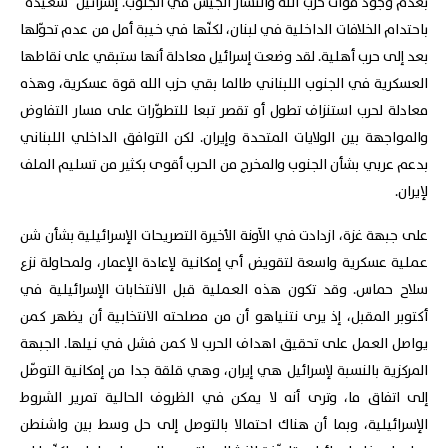
بعدم وجود قوات حزب الله وانتشار الجيش في الجنوب. إسرائيل "سعيدة"
باحتدام الخلافات الداخلية في لبنان، لكنّها في خيبة أمل من عدم تحوّلها
بعد إلى حرب أهلية. لقد وضعت إسرائيل معادلة أنها ستبقي على نقاطها
العسكرية في الجنوب اللبناني طالما بقي حزب الله قوة عسكرية، وهذه
معادلة لحرب استنزاف تطول أو تقصر تبعا للتطوّرات على مسار التفاوض
والمواجهة بين الولايات المتحدة وإيران. لكن التوافق الداخلي اللبناني
بدعم عربي بشأن الجنوب والمخرج من الحرب أقوى بكثير من تسليم الملف
لإيران.
على جبهة غزة، ازدادت في الآونة الأخيرة التصريحات الإسرائيلية بشأن شن
عملية عسكرية واسعة لتقويض أي إمكانية لإعادة الإعمار، ولمحاولة نزع
سلاح حماس. وقد تكون هذه العملية قبل الانتخابات الإسرائيلية في
أكتوبر المقبل، إذ يرى نتنياهو أن من مصلحته الانتخابية أن يظهر كمن
يواصل العمل على تحقيق اهداف الحرب لا كمن فشل في نيلها. الجبهة
المركزية بالنسبة لإسرائيل هي إيران، وهي قلقة جدا من إمكانية التوصّل
إلى اتفاق ما، وترى أنه لا يمكن في الظروف الحالية تمرير الشروط
الإسرائيلية، وبما أن هناك احتمالا بالتوصل إلى حل وسط بين واشنطن