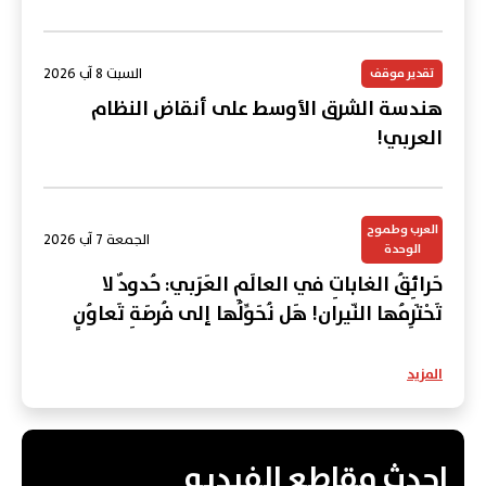
السبت 8 آب 2026
تقدير موقف
هندسة الشرق الأوسط على أنقاض النظام
العربي!
العرب وطموح
الجمعة 7 آب 2026
الوحدة
حَرائِقُ الغاباتِ في العالَمِ العَرَبي: حُدودٌ لا
تَحْتَرِمُها النّيران! هَل نُحَوِّلُها إلى فُرصَةِ تَعاوُنٍ
عَرَبي؟
المزيد
احدث مقاطع الفيديو