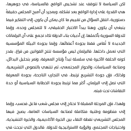
لكن السياسة لا تتوقف عند تشخيص الواقع. فالسياسة، في جوهرها،
هي القدرة على إدارة الواقع بعد تشكله. وبمجرد أن أصبح المجلس حقيقةً
دستورية، انتقل السؤال من تقييم ما كان يمكن أن يكون، إلى التفكير فيما
ينبغي أن يكون. وهنا يبدأ الاختبار الحقيقي، لا للمجلس وحده، وإنما
للدولة السورية بأكملها. إن أدبيات بناء الدولة تكاد تجمع على أن البرلمانات
الجديدة لا تُقاس فقط بجودة أعضائها، وإنما بجودة البيئة المؤسسية
التي تعمل داخلها. فالبرلمان ليس مؤسسة تنتج القوانين من فراغ، بقدر
كونه الحلقة الأخيرة في سلسلة تبدأ بإنتاج المعرفة، وتمر بتحليل البدائل،
وصناعة السياسات، والحوار المجتمعي، ثم تنتهي بالنصوص التشريعية.
ولذلك، فإن جودة التشريع ترتبط، في التجارب الناجحة، بجودة المعرفة
التي تصل إلى البرلمان، أكثر مما ترتبط بجودة الخطابة السياسية أو حدة
النقاشات تحت قبته.
ولهذا، فإن المرحلة المقبلة لا تحتاج إلى مجلس شعب فاعل فحسب، وإنما
إلى منظومة وطنية متكاملة لصناعة السياسات العامة، يصبح فيها
المجلس التشريعي نقطة التقاء بين الخبرة الأكاديمية، والخبرة التنفيذية،
واحتياجات المجتمع، والرؤية الاستراتيجية للدولة. فالدول التي نجحت في