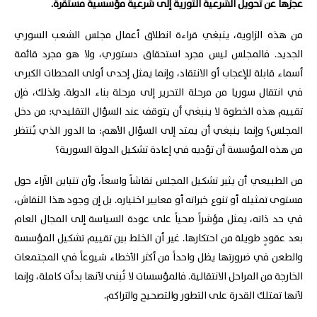
عجزها عن تحويل الشرعية الثورية إلى شرعية مؤسسية مستقرة.
من هذه الزاوية، ينبغي قراءة انطلاق أعمال مجلس الشعب السوري
الجديد. فالمجلس ليس مجرد استحقاق دستوري، ولا هو مجرد قائمة
أسماء قابلة للإعجاب أو الانتقاد، وإنما يمثل إحدى أولى المحطات الكبرى
في انتقال سوريا من مرحلة التحرير إلى مرحلة بناء الدولة. ولذلك، فإن
تقييم هذه الخطوة لا ينبغي أن يتوقف عند السؤال التقليدي: من دخل
المجلس؟ وإنما ينبغي أن يمتد إلى السؤال الأهم: ما الدور الذي يُنتظر
من هذه المؤسسة أن تؤديه في إعادة تشكيل الدولة السورية؟
من الطبيعي أن يثير تشكيل المجلس نقاشاً واسعاً، وأن تتباين الآراء حول
مستوى تمثيله أو تنوع خبراته أو معايير اختياره. بل إن وجود هذا النقاش،
في حد ذاته، يمثل مؤشراً صحياً على عودة السياسة إلى المجال العام
بعد عقودٍ طويلة من احتكارها. غير أن الخلط بين تقييم تشكيل المؤسسة
والطعن في ضرورتها يظل واحداً من أكثر الأخطاء شيوعاً في المجتمعات
الخارجة من المراحل الانتقالية. فالمؤسسات لا تُبنى لأنها بدأت كاملة، وإنما
لأنها تمتلك القدرة على التطور والتصحيح والتراكم.