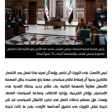
رئيس اللجنة العليا لانتخابات مجلس الشعب محمد طه الأحم يتلو قائمة الثلث المكمل
لعضوية مجلس الشعب والمتضمنة أسماء 70 عضواً (سانا)
ليس الأصعبُ على الثورات أن تنتصر، وإنما أن تعرف ماذا تفعل بعد الانتصار.
فالتاريخ يخبرنا أن إسقاط نظام سياسي، مهما بلغ تعقيده، يظل المهمة
الأسهل مقارنةً بالمهمة التالية: بناء نظام جديد يمتلك القدرة على
الاستمرار، وإنتاج الشرعية، وإدارة الاختلاف، وصناعة السياسات العامة.
ولهذا، فإن معظم لحظات التعثر في تجارب الانتقال السياسي لم تكن
نتيجة فشل الثورات في تحقيق أهدافها الأولى، بقدر ما كانت نتيجة