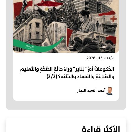
الأربعاء 5 آب 2026
الحُكوماتُ أَمْ "يَنايِر" وَراءَ حالَةِ الصِّحَّةِ والتَّعليمِ
والصِّناعَةِ والفَسادِ والجُنَيْه؟ (2/2)
أحمد السيد النجار
الأكثر قراءة