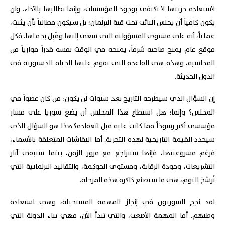
لاستعادة حريتها لا تكتفي بوجود المؤسسات، وإنما تطالبها بالأداء. ولن
يكون كافياً أن يجلس النائب تحت قبة البرلمان؛ بل سيكون مطالباً بأن يثبت،
عملياً، أنه على مستوى المسؤولية التي سعى إليها وقَبِل بحملها. فكل
موقع عام يمنح صاحبه شرفاً، يمنحه في الوقت نفسه قدراً موازياً من
المحاسبة، وهذه هي القاعدة التي تقوم عليها الحياة الدستورية في
الدول الحديثة.
إن السؤال الذي سيطرحه التاريخ بعد سنوات لن يكون: من كان عضواً في
المجلس؟ وإنما: هل استطاع هذا المجلس أن يضع سوريا على مسار
مؤسسي أكثر رسوخاً مما كانت عليه قبل انعقاده؟ هذا هو السؤال الذي
سيحدد القيمة التاريخية لهذه التجربة. أما النقاشات المتعلقة بالأسماء،
فرغم مشروعيتها، فإنها ستتراجع مع مرور الزمن، بينما ستبقى آثار
التشريعات، وجودة الرقابة، ومستوى الحوكمة، والتقاليد البرلمانية التي
تُرسَّخ اليوم، هي ما سيصنع ذاكرة هذه المرحلة.
لقد نجح السوريون في إنجاز المهمة المستحيلة، وهي استعادة
وطنهم. أما المهمة الأصعب، والتي تبدأ الآن، فهي بناء الدولة التي