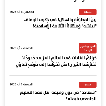
الخميس 6 آب 2026
بصمات
بَينَ المِطرَقَةِ والهِلال! في ذِكرى الوَفاة..
"نِيتْشِه" وَمُلاقاةُ الثَّقافَةِ الإسلامِيَّة!
العرب وطموح
الجمعة 7 آب 2026
الوحدة
حَرائِقُ الغاباتِ في العالَمِ العَرَبي: حُدودٌ لا
تَحْتَرِمُها النّيران! هَل نُحَوِّلُها إلى فُرصَةِ تَعاوُنٍ
عَرَبي؟
الجمعة 7 آب 2026
فيديو
"شهادة" من دون وظيفة: هل فقد التعليم
الجامعي قيمته؟