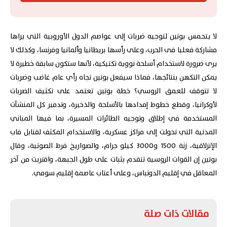
لا يتحمس بوتين لتوجيه ضربات إلى عواصم الدول الأوروبية التي يراها
مشاركة فعليا فى الحرب، وعلى رأسها بريطانيا وألمانيا وفرنسا، وكذلك لا
يرى ضرورة لاستخدام أسلحة نووية تكتيكية، لأنها ستكون سابقة خطيرة لا
يمكن التكهن بنتائجها، فماذا سيفعل بوتين تجاه رأي عام غاضب وضربات
لا تتوقف للعمق الروسي؟ خطة بوتين تعتمد على تكثيف الضربات
لأوكرانيا، وقطع خطوط إمدادها بالأسلحة والذخيرة، وتدمير كل المنشآت
المستخدمة في إطلاق وتوجيه الطائرات المسيرة، بما فيها المباني
المدنية التي تحولت إلى مراكز عسكرية، والاستخدام المكثف لقنابل فاب
الإنزلاقية، زنة 1500 و3000 كيلو جرام، والصواريخ فرط الصوتية، وقال
بوتين إن القوات الروسية تتقدم بثبات على طول الجبهة، واقتربت من آخر
المعاقل في إقليم الدونباس، وعلى أعتاب عاصمة إقليم سومي.
مقالات ذات صلة