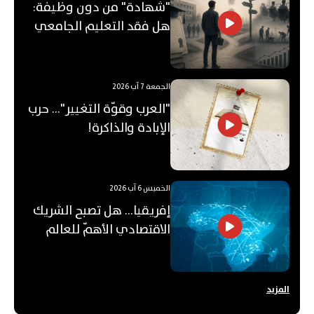
"شهادة" من دون وظيفة:
هل فقد التعليم الجامعي
قيمته؟
الجمعة 7 آب 2026
"العرب وقوّة التغيير"... حرب
الإبادة والذاكرة!
الخميس 6 آب 2026
إفريقيا... هل تصبح الشريك
الاقتصادي الأهمّ للعالم
العربي؟
المزيد