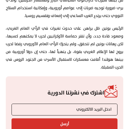
من بينها سيرجى كاراجانوف السياسي البارز ومستشار الكرملين، والذي
يرى ضرورة توجيه ضربات إلى عواصم أوروبية، وإمكانية استخدام السلاح
النووي حتى يرتدع الغرب الساعي إلى إضعاف وتقسيم روسيا.
الرئيس بوتين ظل يراهن على حدوث تغيرات في الرأي العام الغربي،
وصعود قادة جدد، وأن تفتر حماسة الأوكرانيين لحرب لا يمكنهم كسبها،
لكن رهانات بوتين لم تتحقق، ولم يتحرك الرأى العام الأوروبي رفضا لحرب
يروج لها الإعلام الغربي بقوة، بل يتهيأ لها، حتى إن دولا أوروبية من
بينها هولندا أقامت معسكرات لاستقبال الأسرى من الجنود الروس في
الحرب المقبلة.
اشترك في نشرتنا الدورية
أرسل