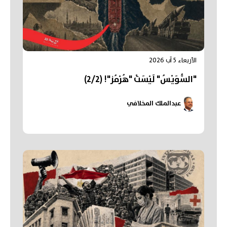
الأربعاء 5 آب 2026
"السُّوَيْسُ" لَيْسَتْ "هُرْمُز"! (2/2)
عبدالملك المخلافي