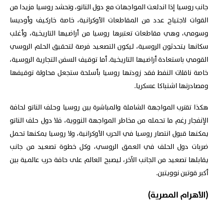
جانب روسيا إذا اندلعت المواجهات مع دول الناتو، وتحشد روسيا مزيدا من
القوات لاجتياح عدد من المقاطعات الأوكرانية، خاصة خاركيف وأوديسا
وسومي، وهي مقاطعات تعتبرها روسيا من أراضيها التاريخية، وأغلب
سكانها يتحدثون الروسية، ليكون التصعيد فرصة لتحقيق الحلم الروسي
القومي باستعادة أراضيها التاريخية. أما توقيف السفن التجارية الروسية،
خاصة ناقلات النفط فقد زودتها روسيا بأسلحة ستجعل محاولة توقيفها
ومصادرتها اشتباكا عسكريا.
هكذا تقترب المواجهة الشاملة والمباشرة بين روسيا وحلف الناتو لحافة
الإنفجار رغم ما تحمله من مخاطر المواجهة النووية، فلا دول حلف الناتو
يمكنها قبول انتصار روسيا في الحرب الأوكرانية، ولا روسيا يمكنها تحمل
ضربات دول الحلف في العمق الروسي، وكل خطوة تصعيد من جانب
يقابلها تصعيد من الجانب الآخر، ليصبح العالم على حافة حرب عالمية بين
أكبر قوتين نوويتين.
(الأهرام المصرية)