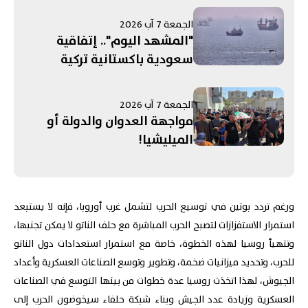
الجمعة 7 آب 2026
"المشهد اليوم".. إتفاقية
سعودية باكستانية تركية
لـ"الدفاع المشترك"! الحرب على
إيران تستنزف مخزون الأسلحة
الجمعة 7 آب 2026
الأميركية.. ومفاوضات روما
مواجهة العدوان والدولة أو
تنتهي بلا "نتائج حاسمة"
الميليشيا!
ورغم تردد بوتين في توسيع الحرب لتشمل غرب أوروبا، فإنه لا يستبعد
استمرار الاستفزازات لتصبح الحرب المباشرة مع حلف الناتو لا يمكن تجنبها،
وتتهيأ روسيا لهذه الخطوة، خاصة مع استمرار استعدادات دول الناتو
للحرب، وتحديد ميزانيات ضخمة، وتطوير وتوسع الصناعات العسكرية وأعداد
الجيوش، لهذا اتخذت روسيا عدة خطوات من بينها التوسع في الصناعات
العسكرية وزيادة عدد الجيش وبناء شبكة حلفاء سيخوضون الحرب إلى