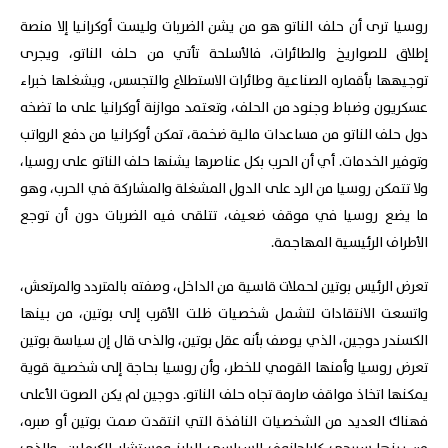
روسيا ترى أن حلف الناتو هو من يشن الضربات وليست أوكرانيا إلا منصة
إطلاق للصواريخ والطائرات، فالأسلحة تأتي من حلف الناتو، ويجرى
توجيهها بأقماره الصناعية وطائرات الاستطلاع والتجسس، ويشغلها خبراء
عسكريون وضباط وجنود من الحلف، وتعتمد موازنة أوكرانيا على ما تضخه
دول حلف الناتو من مساعدات مالية ضخمة، تمكن أوكرانيا من دفع الرواتب
وتوفير الخدمات. أي أن الحرب بكل عناصرها يشنها حلف الناتو على روسيا،
ولا تتمكن روسيا من الرد على الدول المشغلة والمشاركة في الحرب، وهو
ما يضع روسيا في موقف ضعيف، تتلقى فيه الضربات دون أن توجع
الأطراف الرئيسية المهاجمة.
تعرض الرئيس بوتين لحملات قاسية من الداخل، وصفته بالمتردد والمرتعش،
واتسعت الانتقادات لتشمل شخصيات ظلت الأقرب إلى بوتين، من بينها
الكسندر دوجين، الذي يوصف بأنه عقل بوتين، والذى قال إن سياسة بوتين
تعرض روسيا وأمنها القومي للخطر، وأن روسيا بحاجة إلى شخصية قوية
يمكنها اتخاذ مواقف صارمة تجاه حلف الناتو. دوجين لم يكن الصوت الأعلى
فهناك العديد من الشخصيات النافذة التي انتقدت صمت بوتين أو صبره،