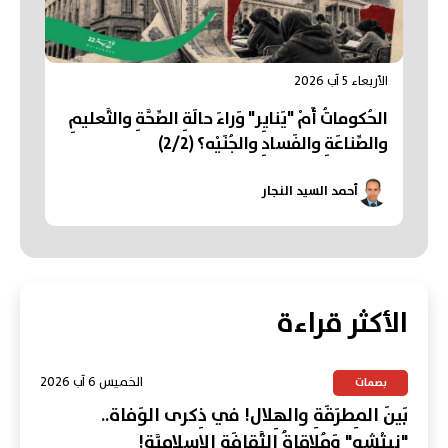
الأربعاء 5 آب 2026
الحُكوماتُ أَمْ "يَنايِر" وَراءَ حالَةِ الصِّحَّةِ والتَّعليمِ
والصِّناعَةِ والفَسادِ والجُنَيْه؟ (2/2)
أحمد السيد النجار
الأكثر قراءة
الخميس 6 آب 2026
بصمات
بَينَ المِطرَقَةِ والهِلال! في ذِكرى الوَفاة..
"نِيتْشِه" وَمُلاقاةُ الثَّقافَةِ الإسلامِيَّة!