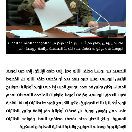
فلاديمير بوتين يظهر في أثناء زيارته أحد مراكز قيادة المجموعة المشتركة للقوات
الروسية في موقع لم يُكشف عنه (الخدمة الصحافية للرئاسة الروسية - أ.ب)
التصعيد بين روسيا وحلف الناتو وصل إلى حافة الإنزلاق إلى حرب نووية.
الرئيس الروسي بوتين صبره ينفد بعد أن تخطى حلف الناتو كل الخطوط
الحمراء. وكان بوتين قد هدد بتوسع الحرب إذا جرى تزويد أوكرانيا بصواريخ
تضرب العمق الروسي، وخرقت أوروبا والولايات المتحدة التعهدات بعدم
تزويد أوكرانيا بتلك الصواريخ، وتكرر الأمر مع تزويدها بطائرات إف 16 القادرة
على حمل رؤوس نووية، بل قصفت أوكرانيا مقر إقامة بوتين بالطائرات
المسيرة، وبلغ الخطر مداه بقصف مصافي النفط وقواعد الطائرات
الإستراتيجية ومصانع الصواريخ والبنية التحتية المدنية والعسكرية.