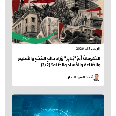
الأربعاء 5 آب 2026
الحُكوماتُ أَمْ "يَنايِر" وَراءَ حالَةِ الصِّحَّةِ والتَّعليمِ
والصِّناعَةِ والفَسادِ والجُنَيْه؟ (2/2)
أحمد السيد النجار