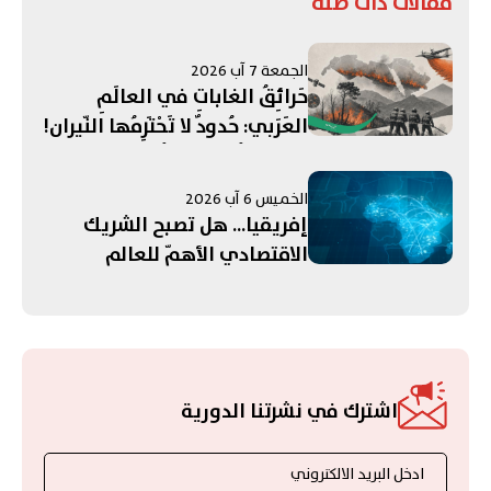
مقالات ذات صلة
الجمعة 7 آب 2026
حَرائِقُ الغاباتِ في العالَمِ
العَرَبي: حُدودٌ لا تَحْتَرِمُها النّيران!
هَل نُحَوِّلُها إلى فُرصَةِ تَعاوُنٍ
عَرَبي؟
الخميس 6 آب 2026
إفريقيا... هل تصبح الشريك
الاقتصادي الأهمّ للعالم
العربي؟
اشترك في نشرتنا الدورية