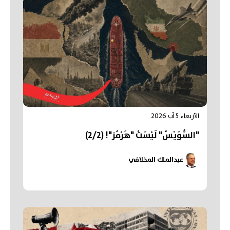
الأربعاء 5 آب 2026
"السُّوَيْسُ" لَيْسَتْ "هُرْمُز"! (2/2)
عبدالملك المخلافي