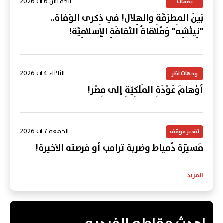
الخميس 6 آب 2026
بصمات
بَينَ المِطرَقَةِ والهِلال! في ذِكرى الوَفاة..
"نِيتْشِه" وَمُلاقاةُ الثَّقافَةِ الإسلامِيَّة!
الثلاثاء 4 آب 2026
وجهات نظر
أَوْهامُ عَوْدَةِ المَلَكِيَّةِ إلى مِصْر!
الجمعة 7 آب 2026
تقدير موقف
مُسيّرة دُمياط وضربة ترامب أو فرصته الأخيرة!
المزيد