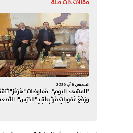
مقالات ذات صلة
الخميس 6 آب 2026
"المشهد اليوم".. مُفاوضات "هُرْمُز" تَتَقَدّ
ورَفْعُ عُقوباتٍ مُرتَبِطَةٍ بِـ"الحَرَس"! التَّصعي
الإسرائيليُّ جَنوبًا يُبَدِّدُ الآمالَ بِمُفاوَضاتِ
روما... وإدانَةٌ عَرَبِيَّةٌ - إسلامِيَّّةٌ لِانتِهاكاتِ
الاحتِلالِ في القُدس