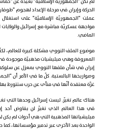
لم تكن "الجمهوريّة الإسلاميّة" بعيدة عن "حما
عملت "الجمهوريّة الإسلاميّة" على استغلال
مواجهة عسكريّة مباشرة مع إسرائيل والولايات ا
الماضي.
موضوع الملف النووي مشكلة كبيرة للعالم، لكنّ
المعروفة وهي ميليشيات مذهبيّة موجودة في ا
إيران في شأن ملفها النووي بمعزل عن سلوكها و
وصواريخها البالستية. كلّ ما في الأمر أن "ا
غزّة معتقدة أنّها في منأى عن حرب ستتورط بها من نوع حرب الـ12
هناك عالم تغيّر. ليست إسرائيل وحدها التي تغيّ
في هذا العالم الذي تغيّر لن يفاوض أحد 
ميليشياتها المذهبية التي هي أدوات لم يكن ل
الواحدة بعد الأخرى عبر تدمير مؤسساتها، كما 