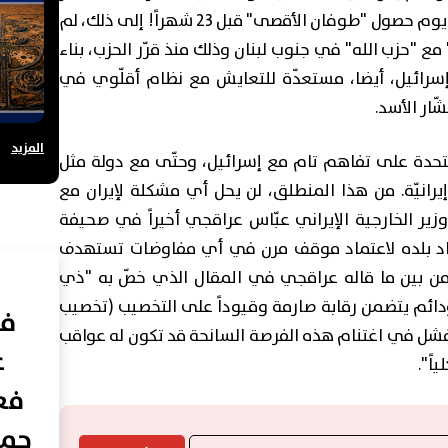
والهجوم الذي تعرضت له مستوطنات غلاف غزّة يوم حصول "طوفان الأقصى" قبل 23 شهراً! إلى ذلك، لم
مع "حزب الله" في جنوب لبنان وذلك منذ قرّر الحزب، بناء
سرائيل، أيضا، مستعدّة للتعايش مع نظام أقلّوي في
ار الأسد.
المزيد
المتحدة على تفاهم تام مع إسرائيل، وحتّى مع دولة مثل
إيرانيّة. من هذا المنطلق، لن يحل أي مشكلة لإيران مع
زير الخارجية الإيراني عبّاس عراقجي أخيراً في صحيفة
عداد بلده لاعتماد موقف مرن في أي مفاوضات تستهدف
ن بين ما قاله عراقجي في المقال الذي خصّ به "ذي
ودائم يتضمن رقابة صارمة وقيوداً على التخصيب (تخصيب
في
"الفشل في اغتنام هذه الفرصة السانحة قد تكون له عواقب
ع
ً".
فعا
حما