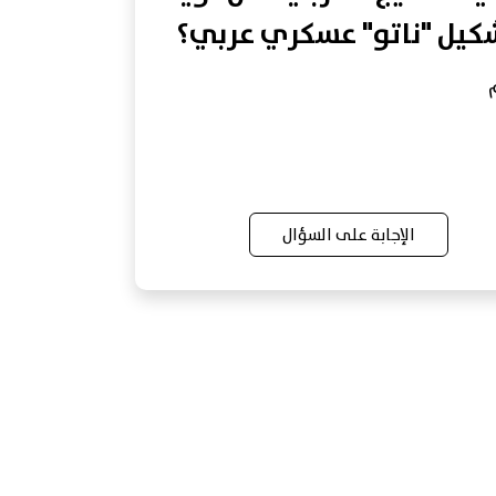
كيل "ناتو" عسكري عربي؟
الإجابة على السؤال