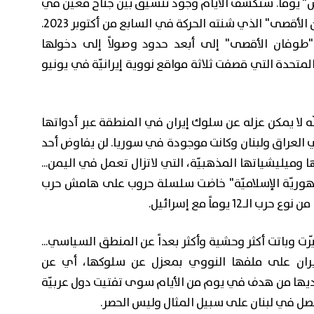
س" يوماً. ستكشف الأيام وجود تنسيق بين جناح معيّن في
الحركة وإيران في مرحلة الإعداد لهجوم "طوفان الأقصى" الذي شنته الحركة في السابع من أكتوبر 2023.
 "طوفان الأقصى" إلى أبعد حدود وصولاً إلى دخولها
لمتحدة التي قصفت ثلاثة مواقع نووية إيرانيّة في يونيو
ه لا يمكن عزله عن سلوك إيران في المنطقة عبر أدواتها
لعراق ولبنان وكانت موجودة في سوريا. لن يفاوض أحد
ميليشياتها المذهبيّة، التي لاتزال تعمل في اليمن...
لجمهوريّة الإسلاميّة" خاضت سلسلة حروب على هامش حرب
 يوماً مع إسرائيل.
رت وباتت أكثر وحشية وأكثر بعداً عن المنطق السياسي...
إيران على ملفها النووي بمعزل عن سلوكها، أي عن
ديها من هدف في يوم من الأيام سوى تفتيت دول عربيّة
حصل في لبنان على سبيل المثال وليس الحصر.