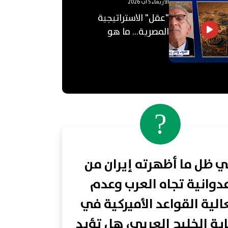
الأربعاء 5 آب 2026
"عقل" الاستراتيجية
المصرية... ما هو
"الأوكتاغون"؟
?
 ظل ما أظهرته إيران من
دوانية تجاه العرب وعدم
لية القواعد الأميركية في
ية الخليج العربي، هل تؤيد