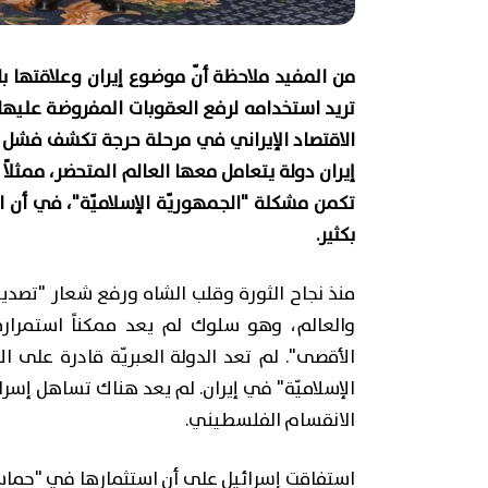
من المفيد ملاحظة أنّ موضوع إيران وعلاقتها ب
تريد استخدامه لرفع العقوبات المفروضة عليها.
الاقتصاد الإيراني في مرحلة حرجة تكشف فشل ا
إيران دولة يتعامل معها العالم المتحضر، ممثلاً
تكمن مشكلة "الجمهوريّة الإسلاميّة"، في أن 
بكثير.
منذ نجاح الثورة وقلب الشاه ورفع شعار "تصدي
والعالم، وهو سلوك لم يعد ممكناً استمراره
الأقصى". لم تعد الدولة العبريّة قادرة عل
الإسلاميّة" في إيران. لم يعد هناك تساهل إس
الانقسام الفلسطيني.
استفاقت إسرائيل على أن استثمارها في "حماس