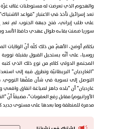
تعد إسرائيل تأخذ في الاعتبار "قواعد الاشتباك" 
على طلب إيراني، فتح جبهة الجنوب. لم تعد إ
سوريا ضمنت بقاءه طوال عهدي حافظ الأسد وبشّ
بكلام أوضح، الأهمّ من ذلك كلّه أنّ الولايات 
روسيا، على أنّه يستحيل القبول بقنبلة نووية 
المجتمع الدولي كلام من نوع ذلك الذي كتبه و
"الغارديان" البريطانيّة وتطرق فيه إلى است
التوصل إلى تسوية في شأن ملفّها النووي. م
غارديان" أن "بلده جاهز لصياغة اتفاق واقعي 
الأورانيوم) مقابل رفع العقوبات"، مضيفاً أنّ 
مدمرة للمنطقة وما بعدها على مستوى جديد كليا