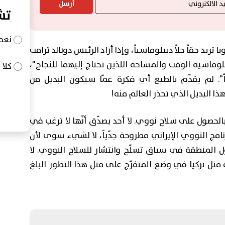
أرسل
تش
نعم
با تريد حقاً حلاً ديبلوماسياً، وإذا أراد الرئيس دونالد ترامب
لوماسية الوقت والمساحة اللذين تحتاج إليهما للنجاح"،
كلا
ً". لم يقدّم بالطبع أي فكرة عمّا سيكون البديل من
هذا البديل الذي تحذر العالم منه!
الحصول على سلاح نووي. لا أحد يصدّق أنّها لا ترغب في
رنامج النووي الإيراني مطروحة جدّياً، لا لشيء سوى لأن
دول المنطقة في سباق تسلّح وانتشار للسلاح النووي. لا
 مثل تركيا في وضع المتفرّج على مثل هذا التطور البلغ