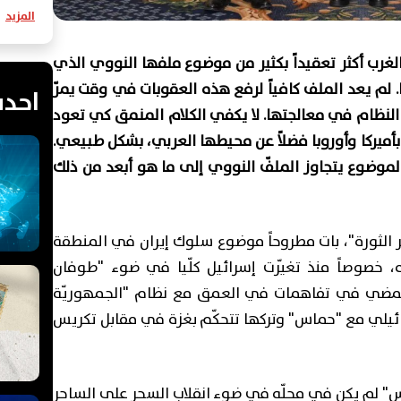
المزيد
الغرب أكثر تعقيداً بكثير من موضوع ملفها النووي الذي
 لم يعد الملف كافياً لرفع هذه العقوبات في وقت يمرّ
احدث
لنظام في معالجتها. لا يكفي الكلام المنمق كي تعود
 بأميركا وأوروبا فضلاً عن محيطها العربي، بشكل طبيعي.
الموضوع يتجاوز الملفّ النووي إلى ما هو أبعد من ذلك
ر الثورة"، بات مطروحاً موضوع سلوك إيران في المنطقة
، خصوصاً منذ تغيّرت إسرائيل كلّيا في ضوء "طوفان
ى المضي في تفاهمات في العمق مع نظام "الجمهوريّة
رائيلي مع "حماس" وتركها تتحكّم بغزة في مقابل تكريس
" لم يكن في محلّه في ضوء انقلاب السحر على الساحر