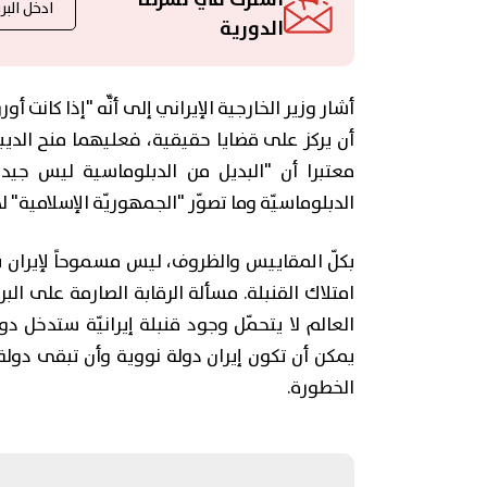
اشترك في نشرتنا
الدورية
أشار وزير الخارجية الإيراني إلى أنّّه "إذا كانت أورو
أن يركز على قضايا حقيقية، فعليهما منح الديب
معتبرا أن "البديل من الدبلوماسية ليس جيدا
الدبلوماسيّة وما تصوّر "الجمهوريّة الإسلامية" ل
بكلّ المقاييس والظروف، ليس مسموحاً لإيران ب
امتلاك القنبلة. مسألة الرقابة الصارمة على الب
العالم لا يتحمّل وجود قنبلة إيرانيّة ستدخل 
يمكن أن تكون إيران دولة نووية وأن تبقى دولة
الخطورة.