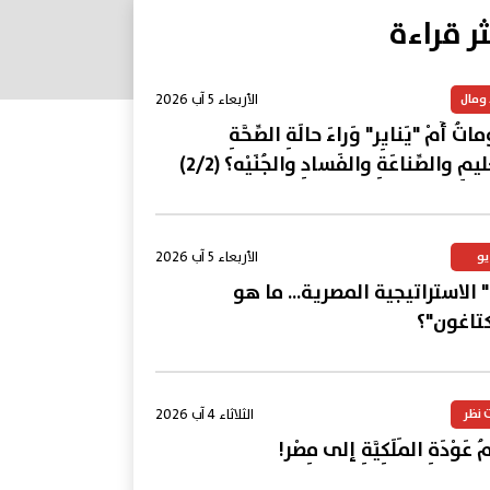
ثر قراءة
الأربعاء 5 آب 2026
 ومال
تُ أَمْ "يَنايِر" وَراءَ حالَةِ الصِّحَّةِ
ليمِ والصِّناعَةِ والفَسادِ والجُنَيْه؟ (2/2)
الأربعاء 5 آب 2026
يو
 الاستراتيجية المصرية... ما هو
كتاغون"؟
الثلاثاء 4 آب 2026
 نظر
 عَوْدَةِ المَلَكِيَّةِ إلى مِصْر!