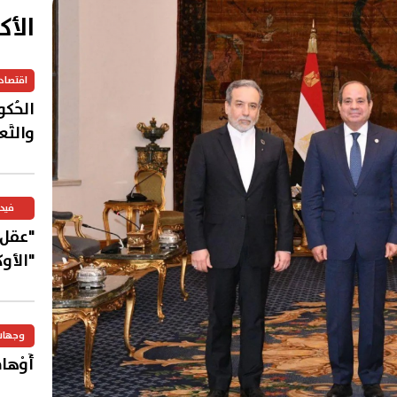
الأك
اقتصاد
الحُكوما
والتَّع
فيد
"عقل"
"الأو
وجهات
أَوْهامُ