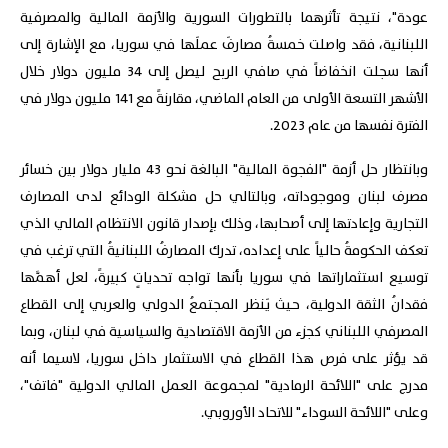
عودة"، نتيجة تأثرهما بالتطورات السورية والأزمة المالية والمصرفية
اللبنانية، فقد واصلت خمسةُ مصارفَ عملَها في سوريا، مع الإشارة إلى
أنها سجلت انخفاضاً في صافي الربح ليصل إلى 34 مليون دولار خلال
الأشهر التسعة الأولى من العام الماضي، مقارنةً مع 141 مليون دولار في
الفترة نفسها من عام 2023.
وبانتظار حل أزمة "الفجوة المالية" البالغة نحو 43 مليار دولار بين خسائر
مصرف لبنان وموجوداته، وبالتالي حل مشكلة الودائع لدى المصارف
التجارية وإعادتها إلى أصحابها، وذلك بإصدار قانون الانتظام المالي الذي
تعكف الحكومةُ حالياً على إعداده، تدرك المصارفُ اللبنانيةُ التي ترغب في
توسيع استثماراتها في سوريا بأنها تواجه تحدياتٍ كبيرةً، لعل أهمَّها
فقدانُ الثقة الدولية، حيث يَنظر المجتمعُ الدولي والعربي إلى القطاع
المصرفي اللبناني كجزء من الأزمة الاقتصادية والسياسية في لبنان، وبما
قد يؤثر على فرص هذا القطاع في الاستثمار داخل سوريا، لاسيما أنه
مدرج على "اللائحة الرمادية" لمجموعة العمل المالي الدولية "فاتف"،
وعلى "اللائحة السوداء" للاتحاد الأوروبي.