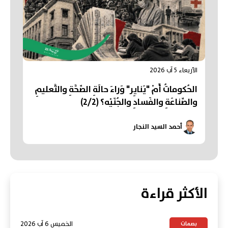
الأربعاء 5 آب 2026
الحُكوماتُ أَمْ "يَنايِر" وَراءَ حالَةِ الصِّحَّةِ والتَّعليمِ
والصِّناعَةِ والفَسادِ والجُنَيْه؟ (2/2)
أحمد السيد النجار
الأكثر قراءة
الخميس 6 آب 2026
بصمات