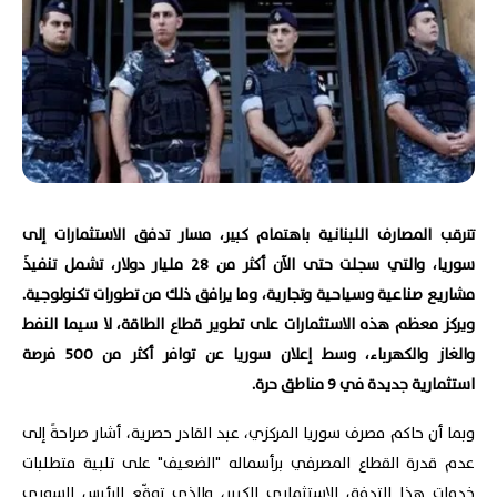
تترقب المصارف اللبنانية باهتمام كبير، مسار تدفق الاستثمارات إلى
سوريا، والتي سجلت حتى الآن أكثر من 28 مليار دولار، تشمل تنفيذَ
مشاريع صناعية وسياحية وتجارية، وما يرافق ذلك من تطورات تكنولوجية.
ويركز معظم هذه الاستثمارات على تطوير قطاع الطاقة، لا سيما النفط
والغاز والكهرباء، وسط إعلان سوريا عن توافر أكثر من 500 فرصة
استثمارية جديدة في 9 مناطق حرة.
وبما أن حاكم مصرف سوريا المركزي، عبد القادر حصرية، أشار صراحةً إلى
عدم قدرة القطاع المصرفي برأسماله "الضعيف" على تلبية متطلبات
خدمات هذا التدفق الاستثماري الكبير، والذي توقّع الرئيس السوري