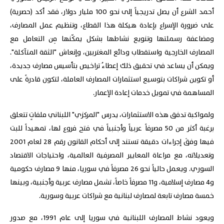
أحمد الشرع أن يصل تدريجياً إلى نحو 100 مليار دولار، فقد أكد (حصرية)
على ضرورة الإسراع بإعادة هيكلة هذا القطاع، وتنظيم عمل المصارف،
ومضاعفة رسملتها وتنويع نشاطها بشكل يمكّنها مِن التعامل مع
المصارف الخارجية واستقطاب ودائع المغتربين، وإنعاش "الثقة المتآكلة".
ويمكن أن يساعد في تحقيق ذلك إعطاءُ تراخيص بتأسيس مصارف جديدة،
أو تكوين شراكات بتوسيع استثمارات المصارف العاملة، لتكون قادرةً على
المساهمة في تمويل خدمات إعادة الإعمار.
ولمواكبة تدفق هذه الاستثمارات، يدرس "المركزي" اللبناني ملفاتٍ تتعلق
برغبة أكثر من 50 مصرفاً عربياً وأجنبياً في فتح فروع لها، تمهيداً للبت
فيها وفقَ إجراءات دقيقة تستند إلى أحكام القانون رقم 28 لعام 2001
وتعديلاته، مع مراعاة المعايير المصرفية العالمية، واحتياجات الاقتصاد
السوري. ويعمل حالياً نحو 26 مصرفاً في سوريا، منها 9 مصارف حكومية
و4 مصارف إسلامية، و11 مصرفاً خاصاً، تشمل مصارف عربية وأجنبية، وبينها
خمسة مصارف تابعة لمصارف لبنانية مع شراكات عربية وسورية.
ويعود نشاط المصارف اللبنانية في سوريا إلى عام 1991، مع صدور