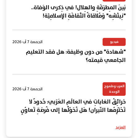
بَينَ المِطرَقَةِ والهِلال! في ذِكرى الوَفاة..
"نِيتْشِه" وَمُلاقاةُ الثَّقافَةِ الإسلامِيَّة!
الجمعة 7 آب 2026
فيديو
"شهادة" من دون وظيفة: هل فقد التعليم
الجامعي قيمته؟
العرب وطموح
الجمعة 7 آب 2026
الوحدة
حَرائِقُ الغاباتِ في العالَمِ العَرَبي: حُدودٌ لا
تَحْتَرِمُها النّيران! هَل نُحَوِّلُها إلى فُرصَةِ تَعاوُنٍ
عَرَبي؟
المزيد