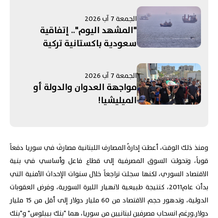
الجمعة 7 آب 2026
"المشهد اليوم".. إتفاقية
سعودية باكستانية تركية
لـ"الدفاع المشترك"! الحرب على
إيران تستنزف مخزون الأسلحة
الجمعة 7 آب 2026
الأميركية.. ومفاوضات روما
مواجهة العدوان والدولة أو
تنتهي بلا "نتائج حاسمة"
الميليشيا!
ومنذ ذلك الوقت، أعطت إدارةُ المصارف اللبنانية مصارفَ في سوريا دفعاً
قوياً، وتحولت السوق المصرفية إلى قطاع فاعل وأساسي في بنية
الاقتصاد السوري، لكنها سجلت تراجعاً خلال سنوات الإحداث الأمنية التي
بدأت عام2011، كنتيجة طبيعية لانهيار الليرة السورية، وفرض العقوبات
الدولية، وتدهور حجم الاقتصاد من 60 مليار دولار إلى أقل من 15 مليار
دولار.ورغم انسحاب مصرفين لبنانيين من سوريا، هما "بنك بيبلوس" و"بنك