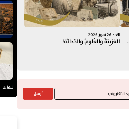
الأحد 26 تموز 2026
العَرَبِيَّةُ والعُلومُ والحَداثَة!
المزيد
أرسل