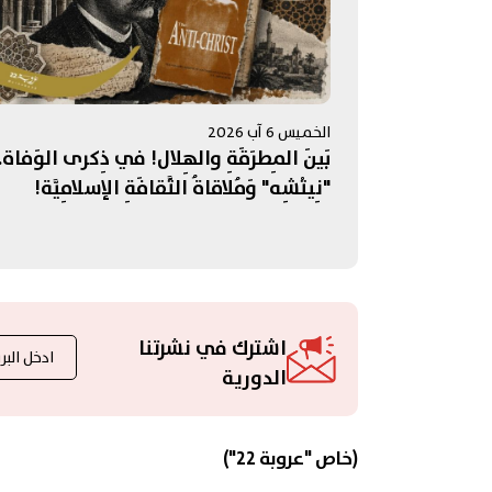
الخميس 6 آب 2026
بَينَ المِطرَقَةِ والهِلال! في ذِكرى الوَفاة..
"نِيتْشِه" وَمُلاقاةُ الثَّقافَةِ الإسلامِيَّة!
اشترك في نشرتنا
الدورية
(خاص "عروبة 22")