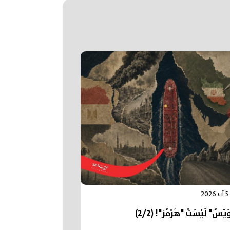
2
يْسُ" لَيْسَتْ "هُرْمُز"! (2/2)