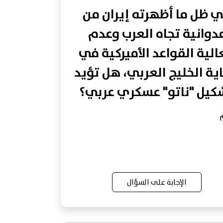
 ظل ما أظهرته إيران من
دوانية تجاه العرب وعدم
لية القواعد الأميركية في
ية الخليج العربي، هل تؤيد
كيل "ناتو" عسكري عربي؟
الإجابة على السؤال