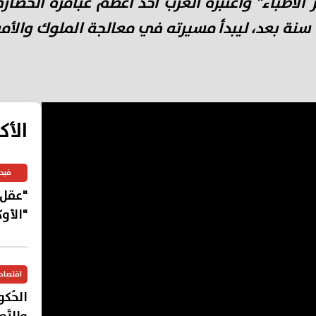
سنوات، وأتقن الطب وهو لم يبلغ 18 سنة بعد، ليبدأ مسيرته في معالجة ا
الأك
فيد
"عقل"
"الأو
اقتصاد
الحُكوما