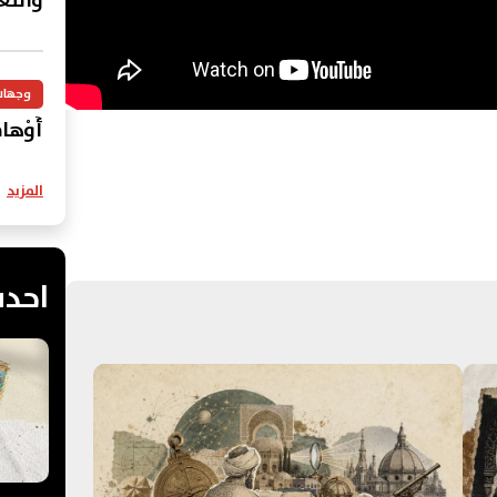
والتَّع
وجهات
أَوْهامُ
المزيد
احدث