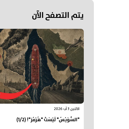
يتم التصفح الآن
الاثنين 3 آب 2026
"السُّوَيْسُ" لَيْسَتْ "هُرْمُز"! (1/2)