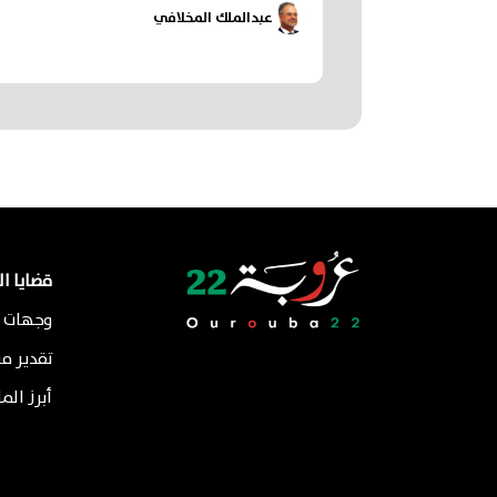
عبدالملك المخلافي
قضايا ا
وجهات ن
تقدير م
أبرز الم