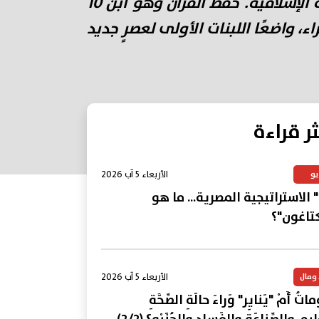
الموسوعي الذي لقّبه الغرب بـ"أمير الأطباء" واعتبره العرب أحد أعظم عباقرة الحضارة الإسلامية. حفظ القرآن وهو ابن 10
لملوك والأمراء، واضعًا اللبنات الأولى لعصرٍ جديد
ثر قراءة
الأربعاء 5 آب 2026
يو
 الاستراتيجية المصرية... ما هو
كتاغون"؟
الأربعاء 5 آب 2026
 ومال
تُ أَمْ "يَنايِر" وَراءَ حالَةِ الصِّحَّةِ