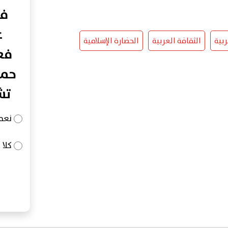
في
ع
بية
الثقافة العربية
الحضارة الإسلامية
فعا
حما
تش
نعم
كلا