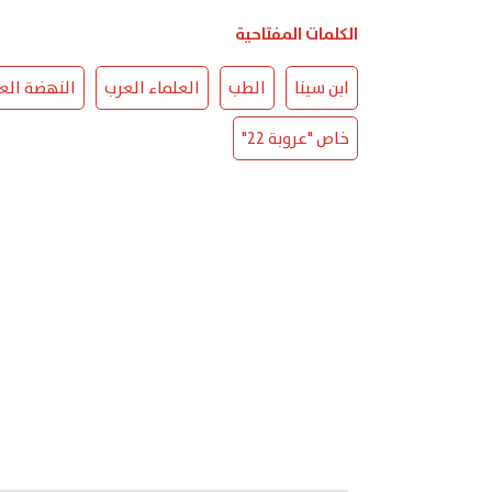
الكلمات المفتاحية
ابن سينا
الطب
العلماء العرب
النهضة العر
خاص "عروبة 22"