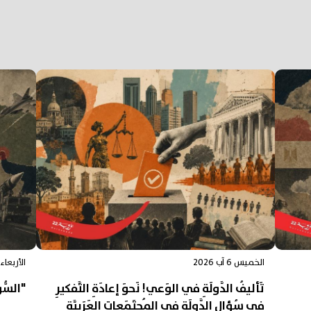
الخميس 6 آب 2026
الأربعاء 5 آب 026
تَأليفُ الدَّولَةِ في الوَعي! نَحوَ إعادَةِ التَّفكيرِ
"السُّوَ
في سُؤالِ الدَّولَةِ في المُجتَمَعاتِ العَرَبِيَّة