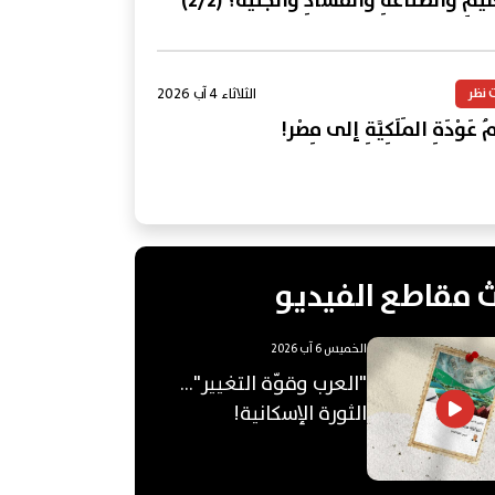
ليمِ والصِّناعَةِ والفَسادِ والجُنَيْه؟ (2/2)
الثلاثاء 4 آب 2026
 نظر
 عَوْدَةِ المَلَكِيَّةِ إلى مِصْر!
 مقاطع الفيديو
الخميس 6 آب 2026
"العرب وقوّة التغيير"...
الثورة الإسكانية!