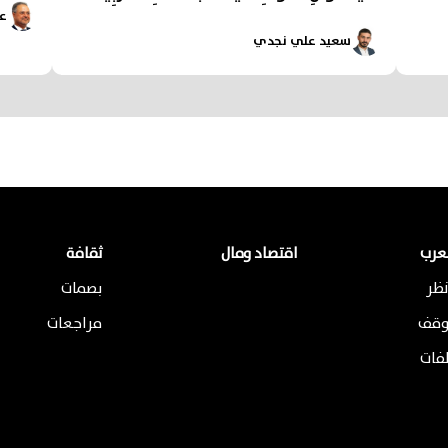
عب
سعيد علي نجدي
لعرب
اقتصاد ومال
ثقافة
ظر
بصمات
وقف
مراجعات
لفات