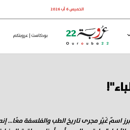
الخميس 6 آب 2026
بودكاست | عروبتكم
باء"!
رز اسمٌ غَيَّر مجرى تاريخ الطب والفلسفة معًا… إنه