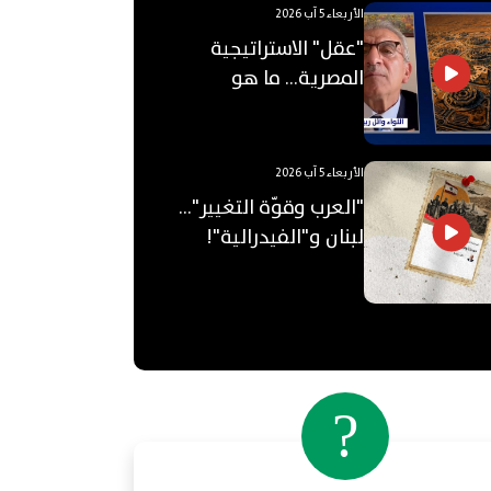
الأربعاء 5 آب 2026
"عقل" الاستراتيجية
المصرية... ما هو
"الأوكتاغون"؟
الأربعاء 5 آب 2026
"العرب وقوّة التغيير"...
لبنان و"الفيدرالية"!
?