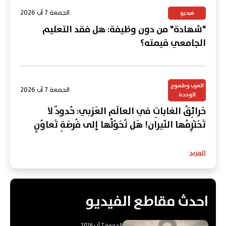
الجمعة 7 آب 2026
فيديو
"شهادة" من دون وظيفة: هل فقد التعليم
الجامعي قيمته؟
العرب وطموح
الجمعة 7 آب 2026
الوحدة
حَرائِقُ الغاباتِ في العالَمِ العَرَبي: حُدودٌ لا
تَحْتَرِمُها النّيران! هَل نُحَوِّلُها إلى فُرصَةِ تَعاوُنٍ
عَرَبي؟
المزيد
احدث مقاطع الفيديو
الجمعة 7 آب 2026