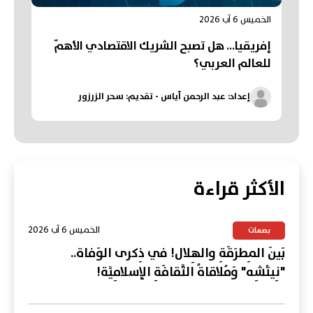
الخميس 6 آب 2026
إفريقيا... هل تصبح الشريك الاقتصادي الأهمّ
للعالم العربي؟
إعداد: عبد الرحمن أياس - تقديم: سحر الزرزور
الأكثر قراءة
الخميس 6 آب 2026
بصمات
بَينَ المِطرَقَةِ والهِلال! في ذِكرى الوَفاة..
"نِيتْشِه" وَمُلاقاةُ الثَّقافَةِ الإسلامِيَّة!