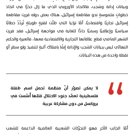
وبيانات إدانة وشجب، فالاتحاد الأوروبي الذي ما زال حذرًا في اتخاذ
خطواتٍ ملموسةٍ نحو مقاطعة إسرائيل، هناك بعض دوله قررت مقاطعة
إسرائيل تجاريًا واقتصاديًا. أمّا تركيا التي ظلّت لفترةٍ طويلةٍ تُردّدُ خطابًا
سياسيًا وإعلاميًا رسميًا حادًّا للغاية في مواجهة إسرائيل، فقد قررت
الشهر الماضي قطع علاقاتها التجارية والاقتصادية معها، فالعبرة والحكم
النهائي ليس ببيانات الشجب والإدانة إنّما بامتلاك آليةٍ لتنفيذ ولو سطر أو
نقطة واحدة من هذه البيانات.
لا يمكن تصوّر أنّ منظمة تحمل اسم طفلة
فلسطينية تعمّد جنود الاحتلال قتلها أُسّست في
بروكسل من دون مشاركة عربية
أمّا الجانب الآخر فهو التحرّكات الشعبية العالمية الداعمة للشعب