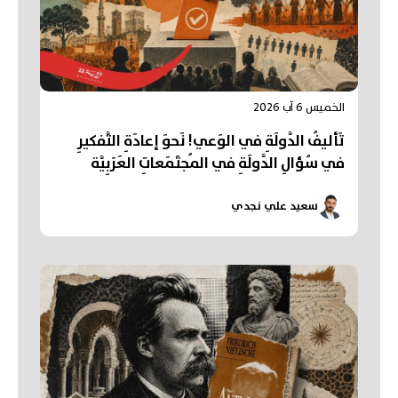
الخميس 6 آب 2026
تَأليفُ الدَّولَةِ في الوَعي! نَحوَ إعادَةِ التَّفكيرِ
في سُؤالِ الدَّولَةِ في المُجتَمَعاتِ العَرَبِيَّة
سعيد علي نجدي