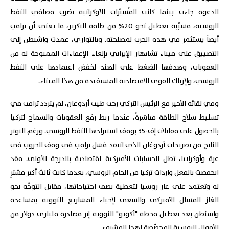
الدعوة جاءت بينما كانت المُسيّرات الأوكرانية تضرب مصافي النفط
الروسية، مسبّبة تعطيل نحو 20% من طاقة التكرير، ما يعني أن ترامب
أيضاً يستثمر في هذه الحرب لمصلحته. وبالتوازي، عمدت واشنطن إلى
التضييق على ميناء تشابهار الإيراني بإلغاء الإعفاءات الممنوحة له من
العقوبات، وهدفها الضغط على الهند لخفض اعتمادها على النفط
الروسي، ولإرباك القوى الاقتصادية المستفيدة من هذا الميناء.
وفي لقائه الأخير مع الرئيس التركي رجب طيب أردوغان، لم يتردد ترامب في
تسليط سلاح الطاقة مباشرةً، عندما ربط رفع العقوبات والسماح لتركيا
بالحصول على مقاتلات إف-35 بوقف استيرادها النفط الروسي. ورغم التوتر
الناتج من تصريحات أردوغان الذي انتقد فشل ترامب في وقف الحروب في
غزة وأوكرانيا، تظل الحسابات الأميركية اقتصادية بالدرجة الأولى. فقد
انخفضت بالفعل واردات تركيا من الخام الروسي، بعدما كانت ثالث أكبر مشترٍ
له وتعتمد على غاز روسيا لتغطية نصف احتياجاتها، مقابل التوجّه نحو
الغاز المسال الأميركي والسعي لإحياء المشاريع النووية بمساعدة
واشنطن بعد تعطيل محطة "أكويو" النووية إثر مصادرة ملياري دولار من
الأموال الروسية المخصّصة لهذا المشروع.