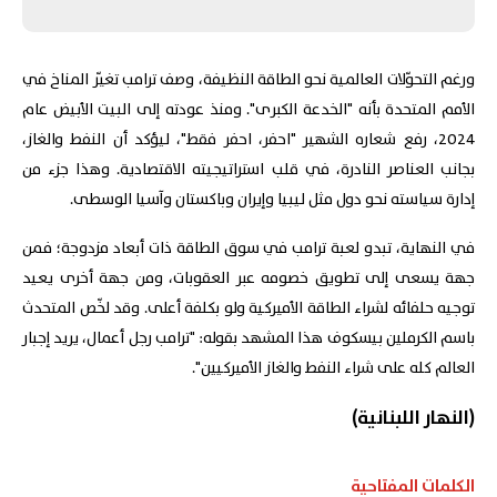
ورغم التحوّلات العالمية نحو الطاقة النظيفة، وصف ترامب تغيّر المناخ في
الأمم المتحدة بأنه "الخدعة الكبرى". ومنذ عودته إلى البيت الأبيض عام
2024، رفع شعاره الشهير "احفر، احفر فقط"، ليؤكد أن النفط والغاز،
بجانب العناصر النادرة، في قلب استراتيجيته الاقتصادية. وهذا جزء من
إدارة سياسته نحو دول مثل ليبيا وإيران وباكستان وآسيا الوسطى.
في النهاية، تبدو لعبة ترامب في سوق الطاقة ذات أبعاد مزدوجة؛ فمن
جهة يسعى إلى تطويق خصومه عبر العقوبات، ومن جهة أخرى يعيد
توجيه حلفائه لشراء الطاقة الأميركية ولو بكلفة أعلى. وقد لخّص المتحدث
باسم الكرملين بيسكوف هذا المشهد بقوله: "ترامب رجل أعمال، يريد إجبار
العالم كله على شراء النفط والغاز الأميركيين".
(النهار اللبنانية)
الكلمات المفتاحية