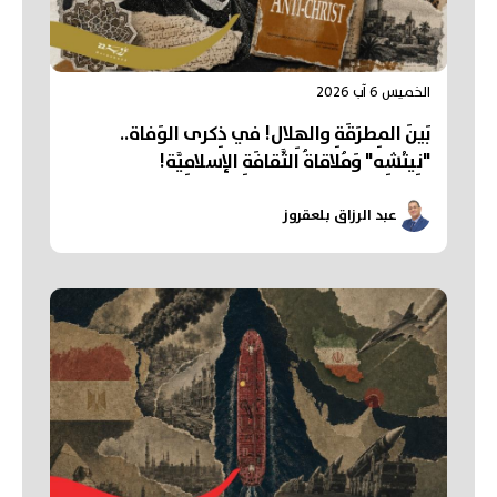
الخميس 6 آب 2026
بَينَ المِطرَقَةِ والهِلال! في ذِكرى الوَفاة..
"نِيتْشِه" وَمُلاقاةُ الثَّقافَةِ الإسلامِيَّة!
عبد الرزاق بلعقروز