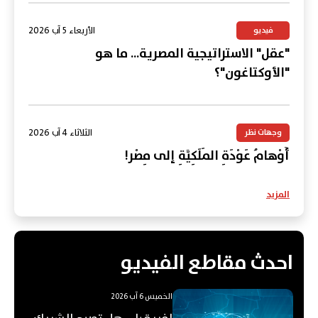
الأربعاء 5 آب 2026
فيديو
"عقل" الاستراتيجية المصرية... ما هو
"الأوكتاغون"؟
الثلاثاء 4 آب 2026
وجهات نظر
أَوْهامُ عَوْدَةِ المَلَكِيَّةِ إلى مِصْر!
المزيد
احدث مقاطع الفيديو
الخميس 6 آب 2026