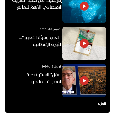
إفريقيا... هل تصبح الشريك
الاقتصادي الأهمّ للعالم
العربي؟
الخميس 6 آب 2026
"العرب وقوّة التغيير"...
الثورة الإسكانية!
الأربعاء 5 آب 2026
"عقل" الاستراتيجية
المصرية... ما هو
"الأوكتاغون"؟
المزيد