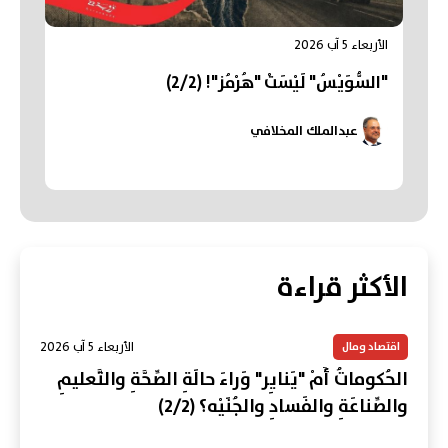
الأربعاء 5 آب 2026
"السُّوَيْسُ" لَيْسَتْ "هُرْمُز"! (2/2)
عبدالملك المخلافي
الأكثر قراءة
الأربعاء 5 آب 2026
اقتصاد ومال
الحُكوماتُ أَمْ "يَنايِر" وَراءَ حالَةِ الصِّحَّةِ والتَّعليمِ
والصِّناعَةِ والفَسادِ والجُنَيْه؟ (2/2)