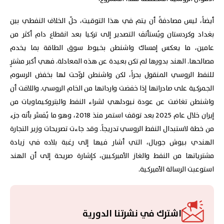
أيضاً، ليس مصادفةً أن يتم في هذا التوقيت، حلّ الخلاف النفطي بين
بغداد وكردستان ويُستأنف التصدير إلى تركيا بعد انقطاع دام أكثر من
عامين، ما يعكس إمساك واشنطن بخيوط سوق الطاقة بما يخدم
مصالحها. الهند بدورها لم تكن بعيدة عن هذه المعادلة. فهي أكبر مشترٍ
للنفط الروسي المنقول بحراً، لكن واشنطن لوّحت لها بخفض الرسوم
الجمركية على صادراتها إذا خفضت وارداتها من الخام الروسي. واللافت أن
واشنطن تغاضت عن عودة نيودلهي لشراء النفط والبتروكيماويات من
إيران خلال عام 2025 بعد توقف استمر منذ 2018، وهو ما يُفسَّر بأنه جزء
من خطة لاستبدال النفط الروسي تدريجاً. وقد جاءت تصريحات وزير التجارة
الهندي بيوش جويال، التي أشار فيها إلى رغبة بلاده في زيادة
مشترياتها من النفط والغاز الأميركيين، كإشارة صريحة إلى أن الهند
استوعبت الرسالة الأميركية.
اشترك في نشرتنا الدورية