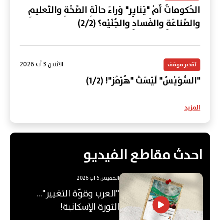
الحُكوماتُ أَمْ "يَنايِر" وَراءَ حالَةِ الصِّحَّةِ والتَّعليمِ
والصِّناعَةِ والفَسادِ والجُنَيْه؟ (2/2)
الاثنين 3 آب 2026
تقدير موقف
"السُّوَيْسُ" لَيْسَتْ "هُرْمُز"! (1/2)
المزيد
احدث مقاطع الفيديو
الخميس 6 آب 2026
"العرب وقوّة التغيير"...
الثورة الإسكانية!