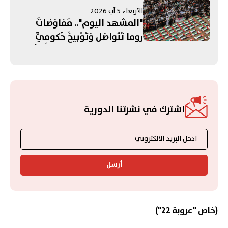
الأربعاء 5 آب 2026
"المشهد اليوم".. مُفاوَضاتُ
روما تَتَواصَل وَتَوْبيخٌ حُكومِيٌّ
لِـ"حِزبِ اللّه"! واشنطن تَتَحَدَّثُ عَن
"تَقَدُّم" في مُفاوَضاتِ "هُرْمُز"...
وتَشْيِيعُ "أكبَرِ جنازَةٍ" في تاريخِ
قِطاعِ غَزَّة
اشترك في نشرتنا الدورية
أرسل
(خاص "عروبة 22")