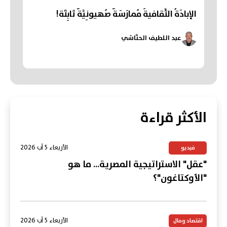
الإبادَةُ الثَّقافيةُ مُمارَسَةٌ صُهيونِيَّةٌ ثابِتَة!
عبد اللطيف الحنّاشي
الأكثر قراءة
الأربعاء 5 آب 2026
فيديو
"عقل" الاستراتيجية المصرية... ما هو
"الأوكتاغون"؟
الأربعاء 5 آب 2026
اقتصاد ومال