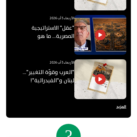
الأربعاء 5 آب 2026
"عقل" الاستراتيجية
المصرية... ما هو
"الأوكتاغون"؟
الأربعاء 5 آب 2026
"العرب وقوّة التغيير"...
لبنان و"الفيدرالية"!
المزيد
?