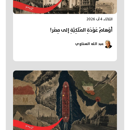
الثلاثاء 4 آب 2026
أَوْهامُ عَوْدَةِ المَلَكِيَّةِ إلى مِصْر!
عبد الله السناوي