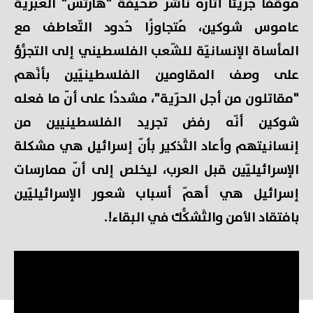
موقفًا جريئًا أثاره ناشر صحيفة "هآرتس" العبرية
عاموس شوكين، مُتجاوزًا حُدود التّعاطف مع
المأساة الإنسانيّة للشّعب الفلسطيني إلى التجرُّؤ
على وصف المقاومين الفلسطينيّين بأنَّهم
"مقاتلون من أجل الحرّية"، مشددًا على أنّ ما فعله
شوكين أنّه رفض تجريد الفلسطينيين من
إنسانيتهم وأعاد التَّذكير بأنّ إسرائيل هي مشكلة
الإسرائيليّين قبل العرب، ليخلص إلى أنّ ممارسات
إسرائيل هي أهمّ أسباب شعور الإسرائيليّين
بافتقاد الأمن والتَّشكُّك في البقاء!.