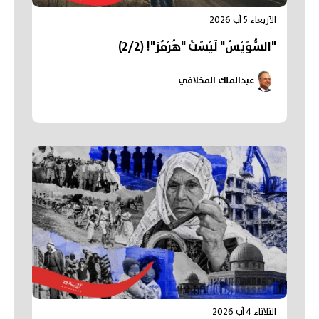
الأربعاء 5 آب 2026
"السُّوَيْسُ" لَيْسَتْ "هُرْمُز"! (2/2)
عبدالملك المخلافي
الثلاثاء 4 آب 2026